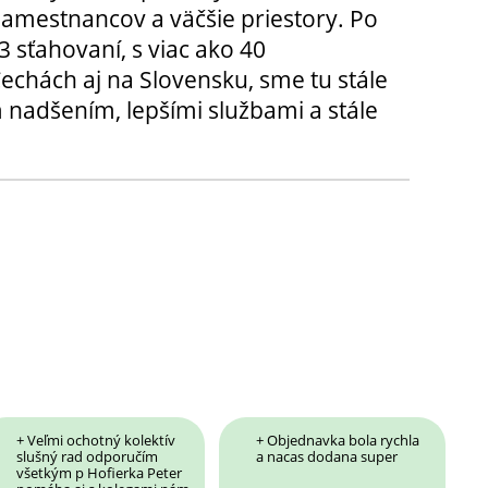
amestnancov a väčšie priestory. Po
3 sťahovaní, s viac ako 40
chách aj na Slovensku, sme tu stále
 nadšením, lepšími službami a stále
+ Veľmi ochotný kolektív
+ Objednavka bola rychla
slušný rad odporučím
a nacas dodana super
všetkým p Hofierka Peter