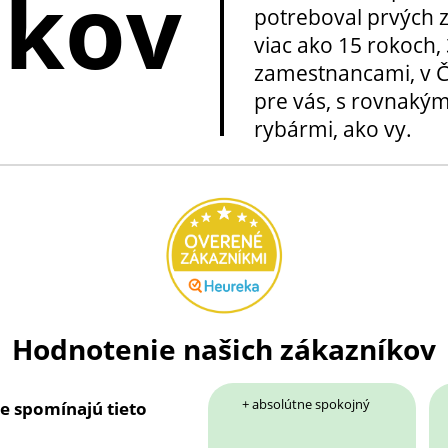
okov
potreboval prvých z
viac ako 15 rokoch, 
zamestnancami, v Če
pre vás, s rovnakým
rybármi, ako vy.
Hodnotenie našich zákazníkov
+ absolútne spokojný
ie spomínajú tieto