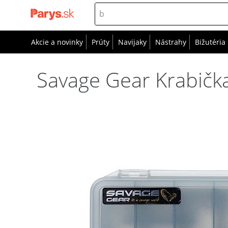
Akcie a novinky
Prúty
Navijaky
Nástrahy
Bižutéria
Savage Gear Krabičk