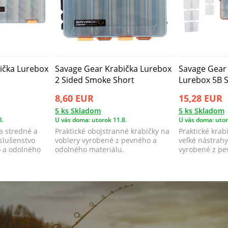
ička Lurebox
Savage Gear Krabička Lurebox
Savage Gear
2 Sided Smoke Short
Lurebox 5B 
8,60 EUR
15,28 EUR
5 ks Skladom
5 ks Skladom
8.
U vás doma: utorok 11.8.
U vás doma: utor
na stredné a
Praktické obojstranné krabičky na
Praktické krab
íslušenstvo
voblery vyrobené z pevného a
veľké nástrahy
 a odolného
odolného materiálu.
vyrobené z pe
materiá...