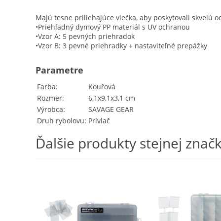
Majú tesne priliehajúce viečka, aby poskytovali skvelú
•Priehľadný dymový PP materiál s UV ochranou
•Vzor A: 5 pevných priehradok
•Vzor B: 3 pevné priehradky + nastaviteľné prepážky
Parametre
Farba
Kouřová
Rozmer
6,1x9,1x3,1 cm
Výrobca
SAVAGE GEAR
Druh rybolovu
Prívlač
Ďalšie produkty stejnej znač