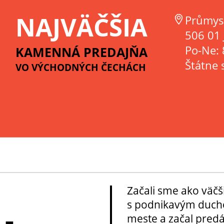
NAJVÄČŠIA
Průmys
506 01 
Po-Ne: 
KAMENNÁ PREDAJŇA
Štátne 
VO VÝCHODNÝCH ČECHÁCH
Začali sme ako väčš
s podnikavým ducho
meste a začal pred