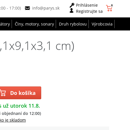
Prihlásenie
0
9:00 - 17:00)
info@parys.sk
Registrujte sa
zátory
Člny, motory, sonary
Druh rybolovu
Výrobcovia
,1x9,1x3,1 cm)
Do košíka
s už utorok 11.8.
 objednaní do 12:00)
ko je skladom