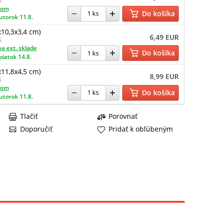
S
dom
Do košíka
utorok 11.8.
x10,3x3,4 cm)
6,49 EUR
S
a ext. sklade
Do košíka
piatok 14.8.
x11,8x4,5 cm)
8,99 EUR
S
dom
Do košíka
utorok 11.8.
Tlačiť
Porovnať
Doporučiť
Pridať k obľúbeným