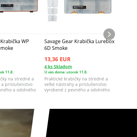
 Krabička WP
Savage Gear Krabička Lurebox
Savage 
Smoke
6D Smoke
Box Smo
13,36 EUR
5,72 E
4 ks Skladom
4 ks Skl
ok 11.8.
U vás doma: utorok 11.8.
U vás doma
ičky na stredné a
Praktické krabičky na stredné a
Praktická
 a príslušenstvo
veľké nástrahy a príslušenstvo
malé nás
vného a odolného
vyrobené z pevného a odolného
vyrobená
materiá...
materi...