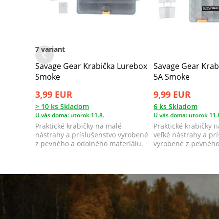
7 variant
Savage Gear Krabička Lurebox
Savage Gear Krab
Smoke
5A Smoke
3,99 EUR
9,99 EUR
> 10 ks Skladom
6 ks Skladom
U vás doma: utorok 11.8.
U vás doma: utorok 11.
Praktické krabičky na malé
Praktické krabičky 
nástrahy a príslušenstvo vyrobené
veľké nástrahy a pr
z pevného a odolného materiálu.
vyrobené z pevného
materiá...