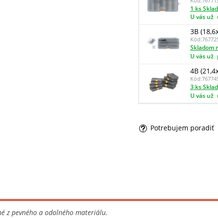
Kód:
76771
1 ks Skla
U vás už
3B (18,6
Kód:
76772
Skladom n
U vás už
4B (21,4
Kód:
76774
3 ks Skla
U vás už
Potrebujem poradiť
ené z pevného a odolného materiálu.