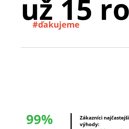
už 15 r
#ďakujeme
99%
Zákazníci najčastejš
výhody: