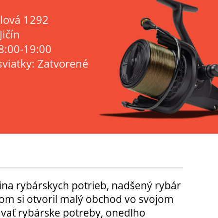
lová 1292
Jičín
8:00-19:00
sviatky: Zatvorené
ina rybárskych potrieb, nadšený rybár
m si otvoril malý obchod vo svojom
ávať rybárske potreby, onedlho