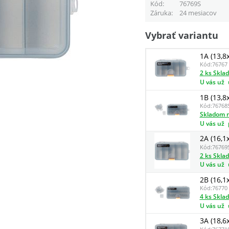
Kód
76769S
Záruka
24 mesiacov
Vybrať variantu
1A (13,8
Kód:
76767
2 ks Skla
U vás už
1B (13,8
Kód:
76768
Skladom n
U vás už
2A (16,1
Kód:
76769
2 ks Skla
U vás už
2B (16,1
Kód:
76770
4 ks Skla
U vás už
3A (18,6