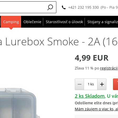
+421 232 195 330
(Po - Pia 
Camping
Oblečenie
Starostlivosť o úlovok
Stojany a signali
a Lurebox Smoke - 2A (16
4,99 EUR
Zľava 11 % po
registrácii
2 ks Skladom
U vá
Odošleme ešte dnes (pri
Mám záujem o viac ks, a