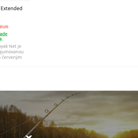
 Extended
 EUR
lade
8.
yak Net je
ogumovanou
m červeným