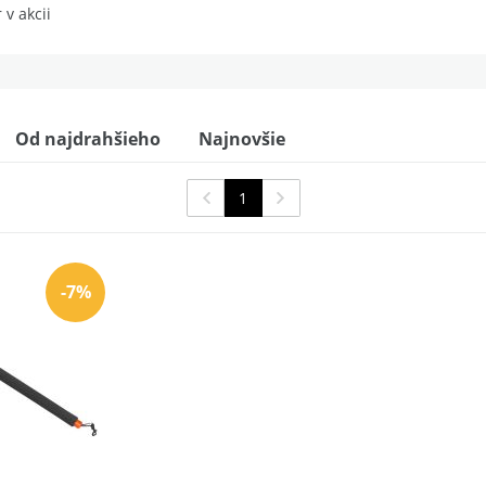
 v akcii
Od najdrahšieho
Najnovšie
1
-7%