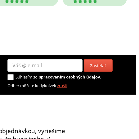
5
5
Zasielať
Súhlasím so
spracovaním osobných údajov.
Odber môžete kedykoľvek
zrušiť
.
objednávkou, vyriešime
, čo bude treba. :)