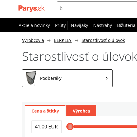
Akcie a novinky
Prúty
Navijaky
Nástrahy
Bižutéria
Výrobcovia
BERKLEY
Starostlivosť o úlovok
Starostlivosť o úlovo
Podberáky
Cena a štítky
Výrobca