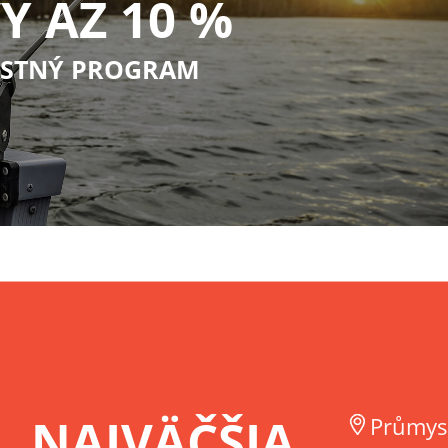
Y AŽ 10 %
STNÝ PROGRAM
NAJVÄČŠIA
Průmys