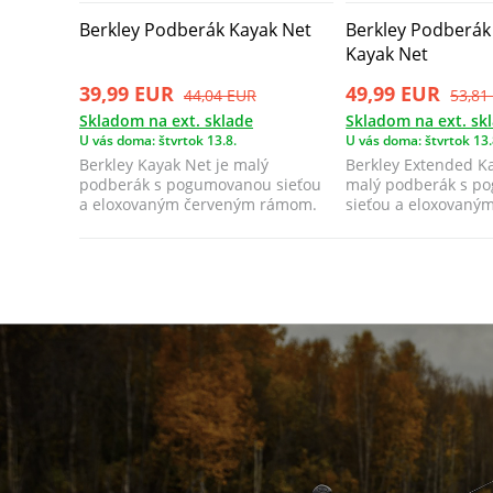
Berkley Podberák Kayak Net
Berkley Podberák
Kayak Net
39,99 EUR
49,99 EUR
44,04 EUR
53,81
Skladom na ext. sklade
Skladom na ext. sk
U vás doma: štvrtok 13.8.
U vás doma: štvrtok 13.
Berkley Kayak Net je malý
Berkley Extended Ka
podberák s pogumovanou sieťou
malý podberák s p
a eloxovaným červeným rámom.​
sieťou a eloxovaný
rámom s predĺ...