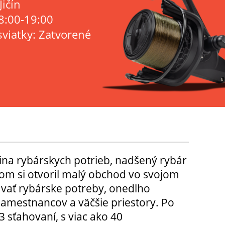
Jičín
8:00-19:00
sviatky: Zatvorené
ina rybárskych potrieb, nadšený rybár
m si otvoril malý obchod vo svojom
ávať rybárske potreby, onedlho
amestnancov a väčšie priestory. Po
3 sťahovaní, s viac ako 40