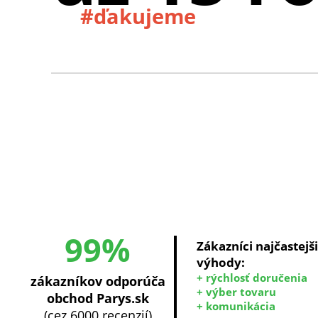
#ďakujeme
99%
Zákazníci najčastejš
výhody:
+ rýchlosť doručenia
zákazníkov odporúča
+ výber tovaru
obchod Parys.sk
+ komunikácia
(cez 6000 recenzií)