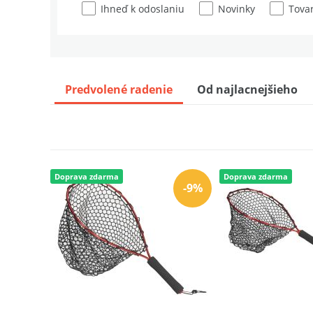
Ihneď k odoslaniu
Novinky
Tovar
Predvolené radenie
Od najlacnejšieho
Doprava zdarma
Doprava zdarma
-9%