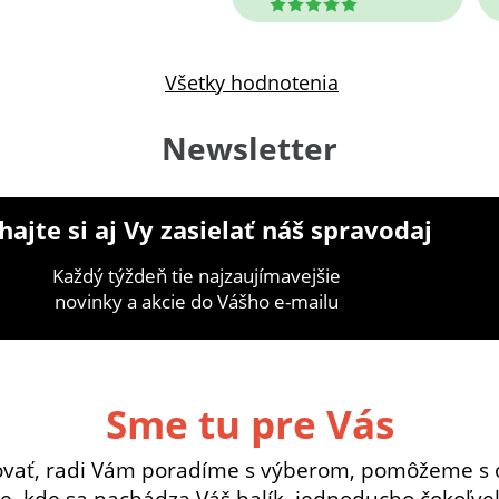
5
Všetky hodnotenia
Newsletter
ajte si aj Vy zasielať náš spravodaj
Každý týždeň tie najzaujímavejšie
novinky a akcie do Vášho e-mailu
Sme tu pre Vás
ovať, radi Vám poradíme s výberom, pomôžeme s 
e, kde sa nachádza Váš balík, jednoducho čokoľvek