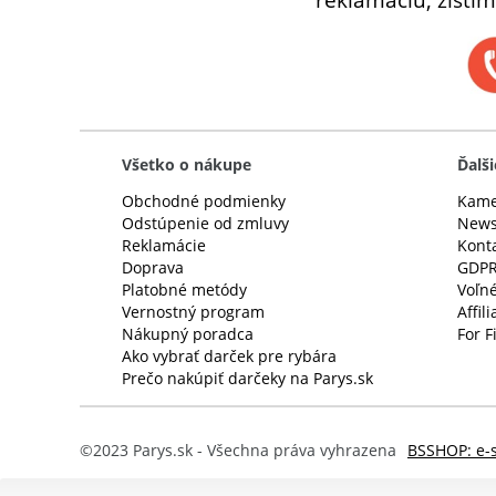
Všetko o nákupe
Ďalši
Obchodné podmienky
Kame
Odstúpenie od zmluvy
News
Reklamácie
Kont
Doprava
GDP
Platobné metódy
Voľné
Vernostný program
Affil
Nákupný poradca
For F
Ako vybrať darček pre rybára
Prečo nakúpiť darčeky na Parys.sk
©2023 Parys.sk - Všechna práva vyhrazena
BSSHOP: e-