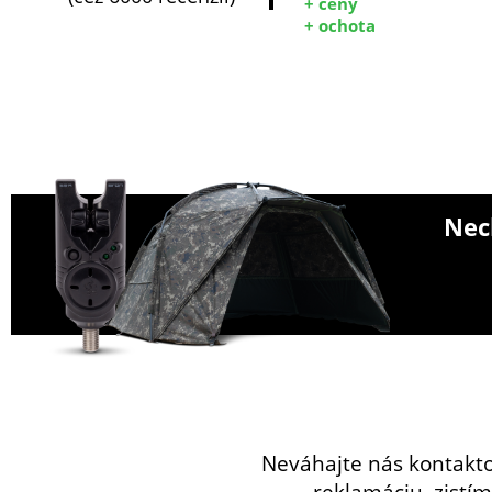
+ ceny
+ ochota
Nech
Neváhajte nás kontakt
reklamáciu, zistím