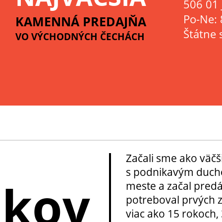
506 01 
Po-Ne: 
KAMENNÁ PREDAJŇA
Štátne 
VO VÝCHODNÝCH ČECHÁCH
Začali sme ako väčš
s podnikavým ducho
okov
meste a začal pred
potreboval prvých z
viac ako 15 rokoch, 