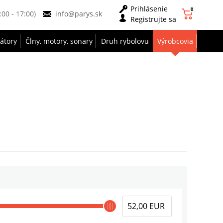
Prihlásenie
0
9:00 - 17:00)
info@parys.sk
Registrujte sa
zátory
Člny, motory, sonary
Druh rybolovu
Výrobcovia