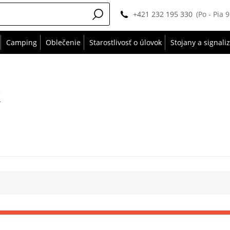
+421 232 195 330
(Po - Pia 
Camping
Oblečenie
Starostlivosť o úlovok
Stojany a signali
k