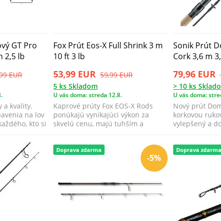
ový GT Pro
Fox Prút Eos-X Full Shrink 3 m
Sonik Prút 
 2,5 lb
10 ft 3 lb
Cork 3,6 m 3,
53,99 EUR
79,96 EUR
,99 EUR
59,99 EUR
5 ks Skladom
> 10 ks Sklad
.
U vás doma: streda 12.8.
U vás doma: stre
a kvality.
Kaprové prúty Fox EOS-X Rods
Nový prút Dom
avenia na lov
ponúkajú vynikajúci výkon za
korkovou ruko
každého, kto si
skvelú cenu, majú tuhším a
vylepšený a do
citlivejší blan...
neprekonateľný
Doprava zdarma
Doprava zdarm
-5%