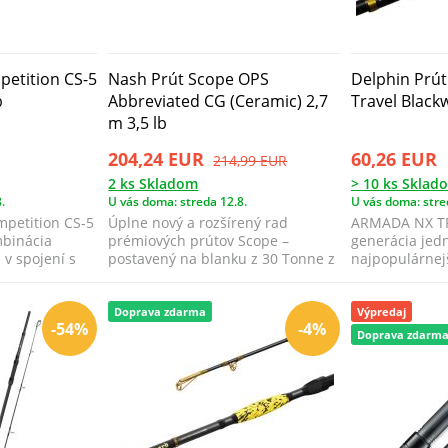
petition CS-5
Nash Prút Scope OPS
Delphin Prú
b
Abbreviated CG (Ceramic) 2,7
Travel Black
m 3,5 lb
204,24 EUR
60,26 EUR
214,99 EUR
2 ks Skladom
> 10 ks Sklad
.
U vás doma: streda 12.8.
U vás doma: stre
mpetition CS-5
Úplne nový a rozšírený rad
ARMADA NX TR
mbinácia
prémiových prútov Scope –
generácia jed
 v spojení s
postavený na blanku z 30 Tonne z
najpopulárnej
vysoko kvalitn...
prútov od znač
Doprava zdarma
Výpredaj
-54%
-4%
Doprava zdarm