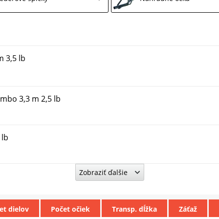
 3,5 lb
mbo 3,3 m 2,5 lb
 lb
Zobraziť ďalšie
 3,25 lb
et dielov
Počet očiek
Transp. dĺžka
Záťaž
b Akčný Set 2 ks