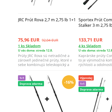
JRC Prút Rova 2,7 m 2,75 lb 1+1
Sportex Prút Com
Stalker 3 m 2,75 l
75,96 EUR
133,71 EUR
92,04 EUR
1 ks Skladom
4 ks Skladom
U vás doma: streda 12.8.
U vás doma: streda 12.8
Prúty JRC Rova sú netradičné a
Kaprárske prúty Co
zároveň jedinečné prúty, ktoré v
to je výnimočná ko
sebe kombinujú teleskopický a
rýchlosti a odolnosti
delený...
modern...
1+1
Výpredaj
-16%
Doprava zdarma
1+1
Doprava zdarma