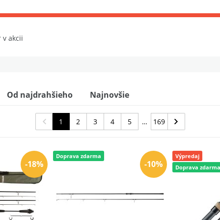
 v akcii
er 3 m 2,75 lb
Od najdrahšieho
Najnovšie
 (Ceramic) 2,7 m 3,5 lb
1
2
3
4
5
169
kway Cork 3 m 3 lb
Doprava zdarma
Výpredaj
-18%
-10%
Doprava zdarm