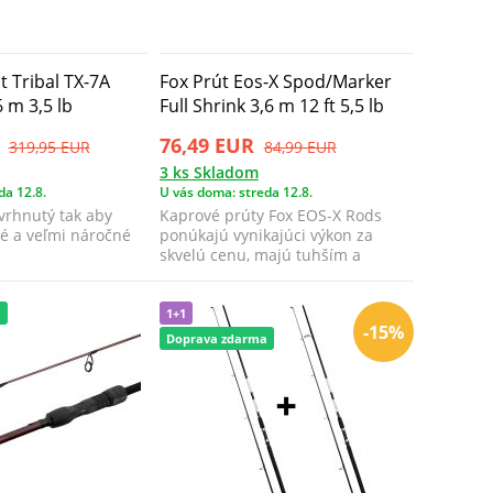
 Tribal TX-7A
Fox Prút Eos-X Spod/Marker
6 m 3,5 lb
Full Shrink 3,6 m 12 ft 5,5 lb
76,49 EUR
319,95 EUR
84,99 EUR
3 ks Skladom
da 12.8.
U vás doma: streda 12.8.
vrhnutý tak aby
Kaprové prúty Fox EOS-X Rods
lé a veľmi náročné
ponúkajú vynikajúci výkon za
skvelú cenu, majú tuhším a
citlivejší blan...
a
1+1
-15%
Doprava zdarma