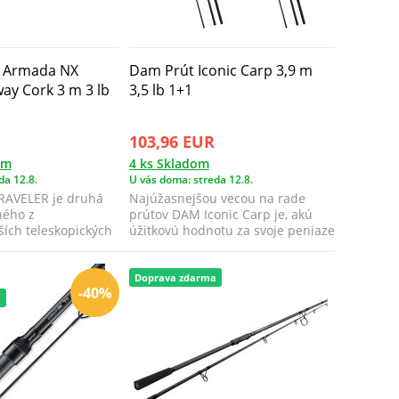
t Armada NX
Dam Prút Iconic Carp 3,9 m
way Cork 3 m 3 lb
3,5 lb 1+1
103,96 EUR
om
4 ks Skladom
da 12.8.
U vás doma: streda 12.8.
AVELER je druhá
Najúžasnejšou vecou na rade
ného z
prútov DAM Iconic Carp je, akú
ších teleskopických
úžitkovú hodnotu za svoje peniaze
ky De...
dostane...
Doprava zdarma
-40%
a