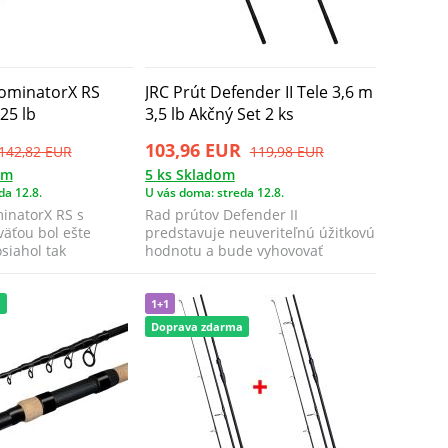
DominatorX RS
JRC Prút Defender II Tele 3,6 m
25 lb
3,5 lb Akčný Set 2 ks
103,96 EUR
142,82 EUR
119,98 EUR
om
5 ks Skladom
da 12.8.
U vás doma: streda 12.8.
inatorX RS s
Rad prútov Defender II
väťou bol ešte
predstavuje neuveriteľnú úžitkovú
siahol tak
hodnotu a bude vyhovovať
 výkon ...
každému začínajúce...
a
1+1
Doprava zdarma