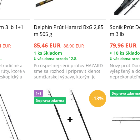
 m 3 lb 1+1
Delphin Prút Hazard BxG 2,85
Sonik Prút D
m 505 g
m 3 lb
85,46 EUR
79,96 EUR
4 EUR
88,90 EUR
1 ks Skladom
> 10 ks Sklad
.
U vás doma: streda 12.8.
U vás doma: stre
etradičné a
Po úspešnej sérii prútov HAZARD
Nový prút Dom
rúty, ktoré v
sme sa rozhodli pripraviť klenot
vylepšený a do
eskopický a
sumčiarskej výbavy, ktorým je
neprekonateľný
limit...
cenovej kateg..
1+1
Doprava zdarm
-13%
Doprava zdarma