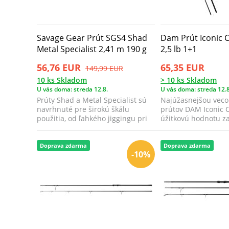
Savage Gear Prút SGS4 Shad
Dam Prút Iconic 
Metal Specialist 2,41 m 190 g
2,5 lb 1+1
56,76 EUR
65,35 EUR
149,99 EUR
10 ks Skladom
> 10 ks Skladom
U vás doma: streda 12.8.
U vás doma: streda 12.8
Prúty Shad a Metal Specialist sú
Najúžasnejšou veco
navrhnuté pre širokú škálu
prútov DAM Iconic C
použitia, od ľahkého jiggingu pri
úžitkovú hodnotu za
love p...
dostane...
Doprava zdarma
Doprava zdarma
-10%