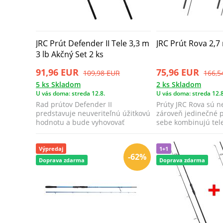
JRC Prút Defender II Tele 3,3 m
JRC Prút Rova 2,7
3 lb Akčný Set 2 ks
91,96 EUR
75,96 EUR
109,98 EUR
166,5
5 ks Skladom
2 ks Skladom
U vás doma: streda 12.8.
U vás doma: streda 12.8
Rad prútov Defender II
Prúty JRC Rova sú n
predstavuje neuveriteľnú úžitkovú
zároveň jedinečné p
hodnotu a bude vyhovovať
sebe kombinujú tel
každému začínajúce...
delený...
Výpredaj
1+1
-62%
Doprava zdarma
Doprava zdarma