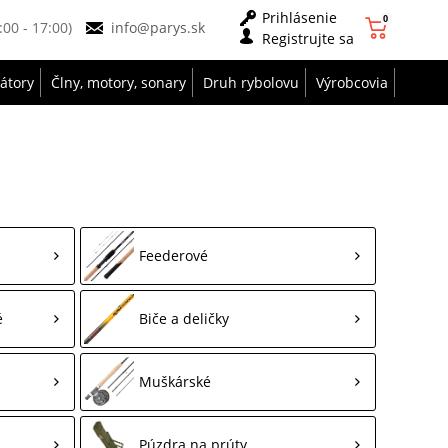
Prihlásenie
0
9:00 - 17:00)
info@parys.sk
Registrujte sa
zátory
Člny, motory, sonary
Druh rybolovu
Výrobcovia
Feederové
é
Biče a deličky
Muškárské
Púzdra na prúty