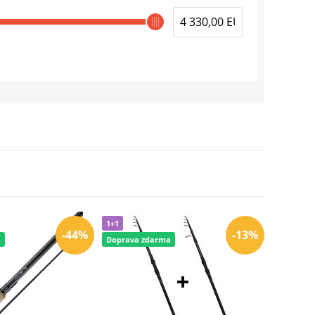
103,96 EUR
75,96 EUR
133,71 EUR
204,24 EUR
1+1
60,26 EUR
-44%
-13%
a
Doprava zdarma