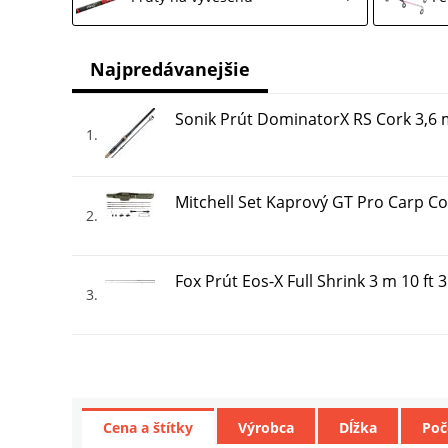
Najpredávanejšie
Sonik Prút DominatorX RS Cork 3,6 m
1
Mitchell Set Kaprový GT Pro Carp Co
2
Fox Prút Eos-X Full Shrink 3 m 10 ft 3
3
Sonik Prút DominatorX RS Cork 3,6 m
4
Cena a štítky
Výrobca
Dĺžka
Poč
JRC Prút Defender II Tele 3,6 m 3,5 l