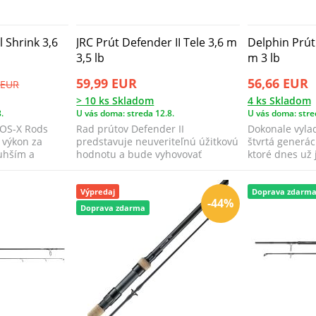
l Shrink 3,6
JRC Prút Defender II Tele 3,6 m
Delphin Prút
3,5 lb
m 3 lb
59,99 EUR
56,66 EUR
 EUR
> 10 ks Skladom
4 ks Skladom
.
U vás doma: streda 12.8.
U vás doma: stre
EOS-X Rods
Rad prútov Defender II
Dokonale vylad
 výkon za
predstavuje neuveriteľnú úžitkovú
štvrtá generác
uhším a
hodnotu a bude vyhovovať
ktoré dnes už
každému začínajúce...
medzi ...
Výpredaj
Doprava zdarm
-44%
Doprava zdarma