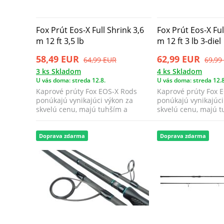
Fox Prút Eos-X Full Shrink 3,6
Fox Prút Eos-X Ful
m 12 ft 3,5 lb
m 12 ft 3 lb 3-diel
58,49 EUR
62,99 EUR
64,99 EUR
69,99
3 ks Skladom
4 ks Skladom
U vás doma: streda 12.8.
U vás doma: streda 12.8
Kaprové prúty Fox EOS-X Rods
Kaprové prúty Fox 
ponúkajú vynikajúci výkon za
ponúkajú vynikajúci
skvelú cenu, majú tuhším a
skvelú cenu, majú t
citlivejší blan...
citlivejší blan...
Doprava zdarma
Doprava zdarma