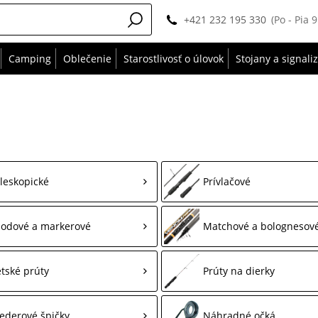
+421 232 195 330
(Po - Pia 
Camping
Oblečenie
Starostlivosť o úlovok
Stojany a signali
leskopické
Prívlačové
odové a markerové
Matchové a bolognesov
tské prúty
Prúty na dierky
ederové špičky
Náhradné očká