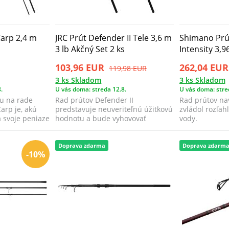
Carp 2,4 m
JRC Prút Defender II Tele 3,6 m
Shimano Prút
3 lb Akčný Set 2 ks
Intensity 3,9
103,96 EUR
262,04 EUR
119,98 EUR
3 ks Skladom
3 ks Skladom
.
U vás doma: streda 12.8.
U vás doma: stre
u na rade
Rad prútov Defender II
Rad prútov na
arp je, akú
predstavuje neuveriteľnú úžitkovú
zvládol rozľah
 svoje peniaze
hodnotu a bude vyhovovať
vody.
každému začínajúce...
Doprava zdarma
Doprava zdarm
-10%