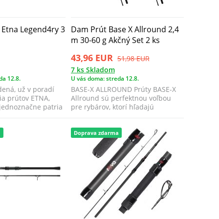
 Etna Legend4ry 3
Dam Prút Base X Allround 2,4
m 30-60 g Akčný Set 2 ks
43,96 EUR
51,98 EUR
7 ks Skladom
da 12.8.
U vás doma: streda 12.8.
ená, už v poradí
BASE-X ALLROUND Prúty BASE-X
ia prútov ETNA,
Allround sú perfektnou voľbou
 jednoznačne patria
pre rybárov, ktorí hľadajú
univerzálne ce...
a
Doprava zdarma