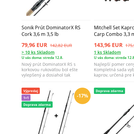
Sonik Prút DominatorX RS
Mitchell Set Kapr
Cork 3,6 m 3,5 lb
Carp Combo 3,3 m
79,96 EUR
143,96 EUR
142,82 EUR
175
> 10 ks Skladom
1 ks Skladom
U vás doma: streda 12.8.
U vás doma: streda 12.8
Nový prút DominatorX RS s
Najlepší pomer ceny 
korkovou rukoväťou bol ešte
Kompletná sada vyb
vylepšený a dosiahol tak
kaprov, určená pre 
neprekonateľný výkon ...
ch...
Výpredaj
Doprava zdarma
-17%
1+1
Doprava zdarma