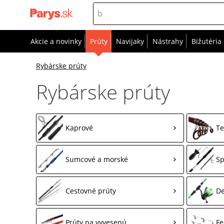
Akcie a novinky
Prúty
Navijaky
Nástrahy
Bižutéria
Rybárske prúty
Rybárske prúty
Kaprové
Te
Sumcové a morské
Sp
Cestovné prúty
De
Prúty na vyvesenú
Fe