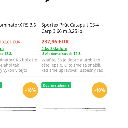
ominatorX RS 3,6
Sportex Prút Catapult CS-4
Carp 3,66 m 3,25 lb
237,96 EUR
132,61 EUR
om
2 ks Skladom
da 12.8.
U vás doma: streda 12.8.
inatorX RS bol ešte
Vziať to, čo je dobré a urobiť to
siahol tak
ešte lepšie. O to sme sa snažili,
 výkon v tejto
keď sme upravovali úspešný rad
.
C...
a
Doprava zdarma
-18%
-10%