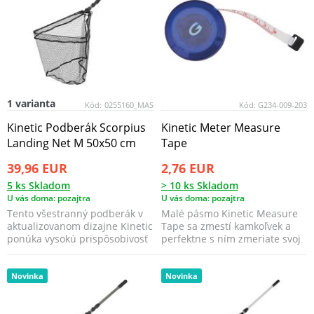
1 varianta
Kód:
0255160_MAS
Kód:
G234-009-203
Kinetic Podberák Scorpius
Kinetic Meter Measure
Landing Net M 50x50 cm
Tape
39,96 EUR
2,76 EUR
5 ks Skladom
> 10 ks Skladom
U vás doma: pozajtra
U vás doma: pozajtra
Tento všestranný podberák v
Malé pásmo Kinetic Measure
aktualizovanom dizajne Kinetic
Tape sa zmestí kamkoľvek a
ponúka vysokú prispôsobivosť
perfektne s ním zmeriate svoj
pre rôzne ry...
úlovok.
Novinka
Novinka