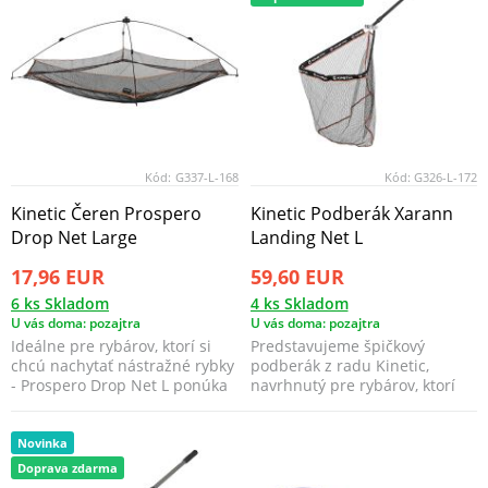
Kód:
G337-L-168
Kód:
G326-L-172
Kinetic Čeren Prospero
Kinetic Podberák Xarann
Drop Net Large
Landing Net L
17,96 EUR
59,60 EUR
6 ks Skladom
4 ks Skladom
U vás doma: pozajtra
U vás doma: pozajtra
Ideálne pre rybárov, ktorí si
Predstavujeme špičkový
chcú nachytať nástražné rybky
podberák z radu Kinetic,
- Prospero Drop Net L ponúka
navrhnutý pre rybárov, ktorí
jednoduchý ...
vyžadujú maximálnu pevn...
Novinka
Doprava zdarma