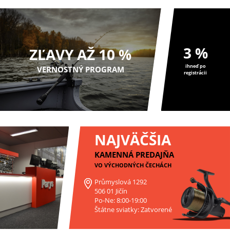
3 %
ZĽAVY AŽ 10 %
ihneď po
VERNOSTNÝ PROGRAM
registrácii
NAJVÄČŠIA
KAMENNÁ PREDAJŇA
VO VÝCHODNÝCH ČECHÁCH
Průmyslová 1292
506 01 Jičín
Po-Ne: 8:00-19:00
Štátne sviatky: Zatvorené