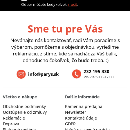
Odber môžete kedykoľvek
zrušiť
.
Sme tu pre Vás
Neváhajte nás kontaktovať, radi Vám poradíme s
výberom, pomôžeme s objednávkou, vyriešime
reklamáciu, zistíme, kde sa nachádza Váš balík,
jednoducho čokoľvek, čo bude treba. :)
232 195 330
info@parys.sk
Po-Pia: 9:00-17:00
Všetko o nákupe
Ďalšie informácie
Obchodné podmienky
Kamenná predajňa
Odstúpenie od zmluvy
Newsletter
Reklamácie
Kontaktné údaje
Doprava
GDPR
Platobné metódy
Voľné pracovné pozície