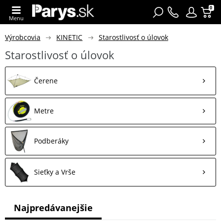
0
Menu
Výrobcovia
KINETIC
Starostlivosť o úlovok
Starostlivosť o úlovok
Čerene
Metre
Podberáky
Sieťky a Vrše
Najpredávanejšie