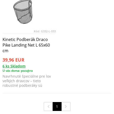
Kód:
G332-L-033
Kinetic Podberák Draco
Pike Landing Net L 65x60
cm
39,96 EUR
6 ks Skladom
U vás doma: pozajtra
Navrhnuté špeciálne pre lov
veľkých dravcov – tieto
robustné podberáky sú
konštruované tak, aby si p...
1