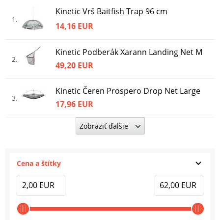
Kinetic Vrš Baitfish Trap 96 cm
1
14,16 EUR
Kinetic Podberák Xarann Landing Net M
2
49,20 EUR
Kinetic Čeren Prospero Drop Net Large
3
17,96 EUR
Zobraziť ďalšie
Kinetic Podberák Xarann Landing Net L
4
59,60 EUR
Cena a štítky
Kinetic Podberák Scorpius Landing Net M
50x50 cm
5
39,96 EUR
Kinetic Meter Measure Tape