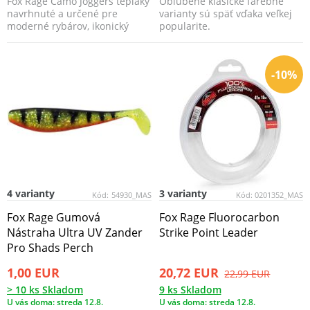
Fox Rage Camo Joggers tepláky
Obľúbené klasické farebné
navrhnuté a určené pre
varianty sú späť vďaka veľkej
moderné rybárov, ikonický
popularite.
Rage camo vzor, ​​kto...
-10%
4 varianty
3 varianty
Kód:
54930_MAS
Kód:
0201352_MAS
Fox Rage Gumová
Fox Rage Fluorocarbon
Nástraha Ultra UV Zander
Strike Point Leader
Pro Shads Perch
1,00 EUR
20,72 EUR
22,99 EUR
> 10 ks Skladom
9 ks Skladom
U vás doma: streda 12.8.
U vás doma: streda 12.8.