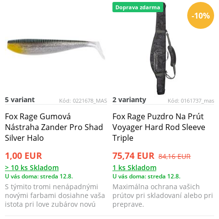
Doprava zdarma
-10%
5 variant
2 varianty
Kód:
0221678_MAS
Kód:
0161737_mas
Fox Rage Gumová
Fox Rage Puzdro Na Prút
Nástraha Zander Pro Shad
Voyager Hard Rod Sleeve
Silver Halo
Triple
1,00 EUR
75,74 EUR
84,16 EUR
> 10 ks Skladom
1 ks Skladom
U vás doma: streda 12.8.
U vás doma: streda 12.8.
S týmito tromi nenápadnými
Maximálna ochrana vašich
novými farbami dosiahne vaša
prútov pri skladovaní alebo pri
istota pri love zubárov novú
preprave.
úroveň.