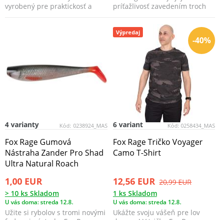
vyrobený pre praktickosť a
príťažlivosť zavedením troch
spoľahlivosť, súčasťou ba...
nových ultra UV farieb;...
Výpredaj
-40%
4 varianty
6 variant
Kód:
0238924_MAS
Kód:
0258434_MAS
Fox Rage Gumová
Fox Rage Tričko Voyager
Nástraha Zander Pro Shad
Camo T-Shirt
Ultra Natural Roach
1,00 EUR
12,56 EUR
20,99 EUR
> 10 ks Skladom
1 ks Skladom
U vás doma: streda 12.8.
U vás doma: streda 12.8.
Užite si rybolov s tromi novými
Ukážte svoju vášeň pre lov