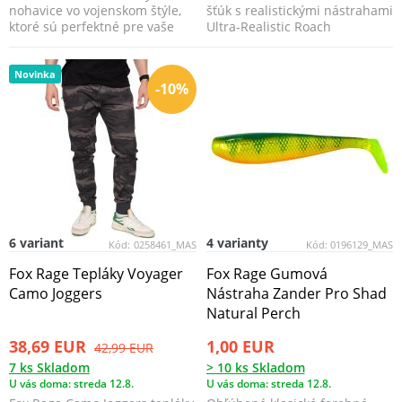
nohavice vo vojenskom štýle,
šťúk s realistickými nástrahami
ktoré sú perfektné pre vaše
Ultra-Realistic Roach
vláčacie výprav...
Replicant.
Novinka
-10%
6 variant
4 varianty
Kód:
0258461_MAS
Kód:
0196129_MAS
Fox Rage Tepláky Voyager
Fox Rage Gumová
Camo Joggers
Nástraha Zander Pro Shad
Natural Perch
38,69 EUR
1,00 EUR
42,99 EUR
7 ks Skladom
> 10 ks Skladom
U vás doma: streda 12.8.
U vás doma: streda 12.8.