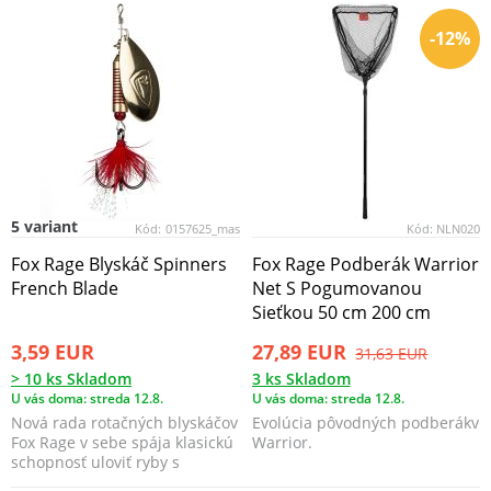
-12%
5 variant
Kód:
0157625_mas
Kód:
NLN020
Fox Rage Blyskáč Spinners
Fox Rage Podberák Warrior
French Blade
Net S Pogumovanou
Sieťkou 50 cm 200 cm
3,59 EUR
27,89 EUR
31,63 EUR
> 10 ks Skladom
3 ks Skladom
U vás doma: streda 12.8.
U vás doma: streda 12.8.
Nová rada rotačných blyskáčov
Evolúcia pôvodných podberákv
Fox Rage v sebe spája klasickú
Warrior.
schopnosť uloviť ryby s
moderným dizajn...