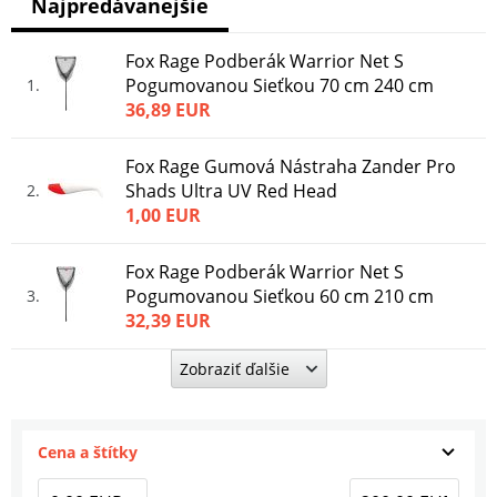
Najpredávanejšie
Fox Rage Podberák Warrior Net S
Pogumovanou Sieťkou 70 cm 240 cm
1
36,89 EUR
Fox Rage Gumová Nástraha Zander Pro
Shads Ultra UV Red Head
2
1,00 EUR
Fox Rage Podberák Warrior Net S
Pogumovanou Sieťkou 60 cm 210 cm
3
32,39 EUR
Zobraziť ďalšie
Fox Rage Gumová Nástraha Zander Pro
Loaded Uv Mixed Colour Packs
4
9,49 EUR
Cena a štítky
Fox Rage Gumová Nástraha Zander Pro