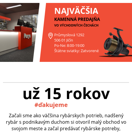
NAJVÄČŠIA
KAMENNÁ PREDAJŇA
VO VÝCHODNÝCH ČECHÁCH
Průmyslová 1292
506 01 Jičín
Po-Ne: 8:00-19:00
Štátne sviatky: Zatvorené
už 15 rokov
#ďakujeme
Začali sme ako väčšina rybárskych potrieb, nadšený
rybár s podnikavým duchom si otvoril malý obchod vo
svojom meste a začal predávať rybárske potreby,