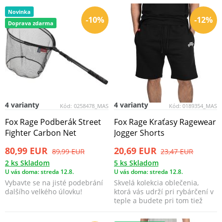
Novinka
-10%
-12%
Doprava zdarma
4 varianty
4 varianty
Kód:
0258478_MAS
Kód:
0189354_MAS
Fox Rage Podberák Street
Fox Rage Kraťasy Ragewear
Fighter Carbon Net
Jogger Shorts
80,99 EUR
20,69 EUR
89,99 EUR
23,47 EUR
2 ks Skladom
5 ks Skladom
U vás doma: streda 12.8.
U vás doma: streda 12.8.
Vybavte se na jisté podebrání
Skvelá kolekcia oblečenia,
dalšího velkého úlovku!
ktorá vás udrží pri rybárčení v
teple a budete pri tom tiež
skvele vyzera...