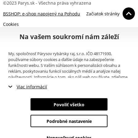
©2023 Parys.sk - Všechna práva vyhrazena
BSSHOP: e-shop napojený na Pohodu
Začiatok stránky
Cookies
Na vašem soukromí nám záleží
My, spoločnosť Párysov rybársky raj, s.r.o. IČO 48171930,
používame súbory cookies a ďalšie údaje na zabezpečenie
funkčnosti webu. S Vaším súhlasom k personalizácii obsahu a
reklám, poskytovaniu funkcií sociálnych médií a analýze našej
návštevnosti. Informácie o tom, ako náš web používate, zdieľame
so svojimi partnermi pre sociálne médiá, inzerciu a analýzy
Viac informácií
(napríklad Google).
Tu
si môžete prečítať, ako tieto informácie
Google používa. Partneri tieto údaje môžu kombinovať s ďalšími
Nevyhnutné cookies
informáciami, ktoré ste im poskytli alebo ktoré získali v dôsledku
Povoliť všetko
toho, že používate ich služby. Tieto údaje zahŕňajú cookies, dáta z
Marketingové cookies
ďalších úložísk, IP adresu a ďalšie informácie spojené s prezeraním
webu. Svoj súhlas so spracovaním cookies môžete odvolať
tu
.
Podrobné nastavenie
Analytické cookies
Nepovoľovať cookies