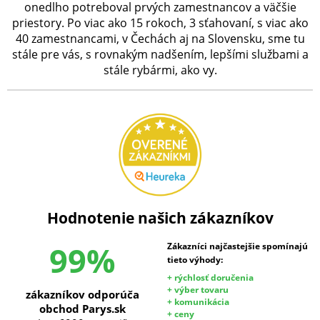
onedlho potreboval prvých zamestnancov a väčšie
priestory. Po viac ako 15 rokoch, 3 sťahovaní, s viac ako
40 zamestnancami, v Čechách aj na Slovensku, sme tu
stále pre vás, s rovnakým nadšením, lepšími službami a
stále rybármi, ako vy.
Hodnotenie našich zákazníkov
99%
Zákazníci najčastejšie spomínajú
tieto výhody:
+ rýchlosť doručenia
+ výber tovaru
zákazníkov odporúča
+ komunikácia
obchod Parys.sk
+ ceny