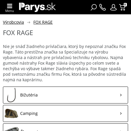
0
Menu
Výrobcovia
FOX RAGE
FOX RAGE
Nie je snáď žiadneho prívlačiara, ktorý by nepoznal značku Fox
Rage. Táto prestížna značka sa špecializuje na výrobu
vybavenia a nástrah pre prívlačovú techniku rybolovu. Najmä
gumové nástrahy Fox Rage slávia úspechy po celom svete a
nechýba vo výbave takmer žiadneho rybára. Fox Rage spadá
pod svetoznámu značku firmu Fox, ktorá sa pôvodne sústredila
najmä na kaprárinu.
Bižutéria
Camping