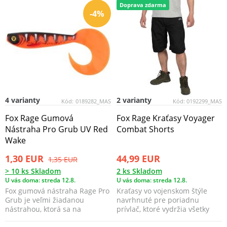
Doprava zdarma
-4%
4 varianty
2 varianty
Kód:
0189282_MAS
Kód:
0192299_MAS
Fox Rage Gumová
Fox Rage Kraťasy Voyager
Nástraha Pro Grub UV Red
Combat Shorts
Wake
1,30 EUR
44,99 EUR
1,35 EUR
> 10 ks Skladom
2 ks Skladom
U vás doma: streda 12.8.
U vás doma: streda 12.8.
Fox gumová nástraha Rage Pro
Kraťasy vo vojenskom štýle
Grub je veľmi žiadanou
navrhnuté pre poriadnu
nástrahou, ktorá sa na
prívlač, ktoré vydržia všetky
mnohých európskych vodách...
vaše dobrodružstvá v...