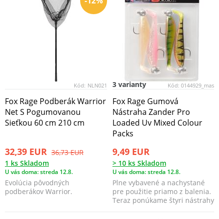
-12%
3 varianty
Kód:
NLN021
Kód:
0144929_mas
Fox Rage Podberák Warrior
Fox Rage Gumová
Net S Pogumovanou
Nástraha Zander Pro
Sieťkou 60 cm 210 cm
Loaded Uv Mixed Colour
Packs
32,39 EUR
9,49 EUR
36,73 EUR
1 ks Skladom
> 10 ks Skladom
U vás doma: streda 12.8.
U vás doma: streda 12.8.
Evolúcia pôvodných
Plne vybavené a nachystané
podberákov Warrior.
pre použitie priamo z balenia.
Teraz ponúkame štyri nástrahy
z našich naj...