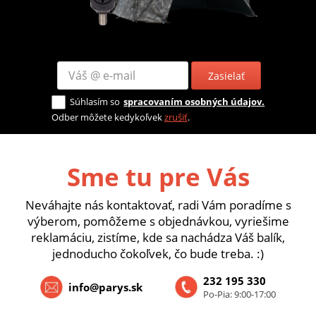
Zasielať
Súhlasím so
spracovaním osobných údajov.
Odber môžete kedykoľvek
zrušiť
.
Sme tu pre Vás
Neváhajte nás kontaktovať, radi Vám poradíme s
výberom, pomôžeme s objednávkou, vyriešime
reklamáciu, zistíme, kde sa nachádza Váš balík,
jednoducho čokoľvek, čo bude treba. :)
232 195 330
info@parys.sk
Po-Pia: 9:00-17:00