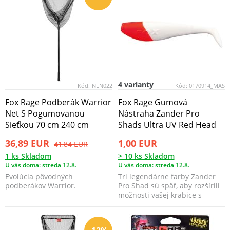
4 varianty
Kód:
NLN022
Kód:
0170914_MAS
Fox Rage Podberák Warrior
Fox Rage Gumová
Net S Pogumovanou
Nástraha Zander Pro
Sieťkou 70 cm 240 cm
Shads Ultra UV Red Head
36,89 EUR
1,00 EUR
41,84 EUR
1 ks Skladom
> 10 ks Skladom
U vás doma: streda 12.8.
U vás doma: streda 12.8.
Evolúcia pôvodných
Tri legendárne farby Zander
podberákov Warrior.
Pro Shad sú späť, aby rozšírili
možnosti vašej krabice s
nástrahami.