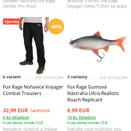
farbami nástrahy Fox Rage
dravcov! V tričku Fox Rage
Zander Pro Shad.
Voyager Camo T-Shirt sa spája
ikonický vzhľad ...
Výpredaj
-40%
6 variant
3 varianty
Kód:
0192307_MAS
Kód:
0221622_MAS
Fox Rage Nohavice Voyager
Fox Rage Gumová
Combat Trousers
Nástraha Ultra Realistic
Roach Replicant
32,99 EUR
8,99 EUR
54,99 EUR
6 ks Skladom
10 ks Skladom
U vás doma: streda 12.8.
U vás doma: streda 12.8.
Pohodlné, funkčné a štýlové
Odhaľte nové možnosti lovu