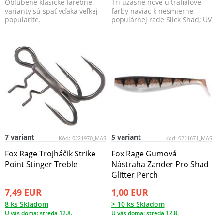
Obľúbené klasické farebné
Tri úžasné nové ultrafialové
varianty sú späť vďaka veľkej
farby naviac k nesmierne
popularite.
populárnej rade Slick Shad; UV
Green Pumpkin, ...
7 variant
5 variant
Kód:
0221970_MAS
Kód:
0221671_MAS
Fox Rage Trojháčik Strike
Fox Rage Gumová
Point Stinger Treble
Nástraha Zander Pro Shad
Glitter Perch
7,49 EUR
1,00 EUR
8 ks Skladom
> 10 ks Skladom
U vás doma: streda 12.8.
U vás doma: streda 12.8.