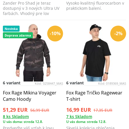
Zander Pro Shad je teraz
Vysoko kvalitný fluorocarbon v
dostupný v 3 nových Ultra UV
praktickom balení.
farbách. Vhodný pre lov
všetkých druhov dravco...
Novinka
-10%
-2%
Doprava zdarma
6 variant
6 variant
Kód:
0258447_MAS
Kód:
0189369_MAS
Fox Rage Mikina Voyager
Fox Rage Tričko Ragewear
Camo Hoody
T-shirt
51,29 EUR
16,99 EUR
56,99 EUR
17,35 EUR
8 ks Skladom
7 ks Skladom
U vás doma: streda 12.8.
U vás doma: streda 12.8.
Predveďte váš vzťah k lovu
Skvelá kolekcia oblečenia,