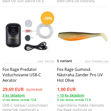
Back UV, Sun Dance UV a
tieto Ultra UV nástrahy
Purple Rain UV
rybárom neuveriteľnú...
-10%
5 variant
Kód:
FAC165
Kód:
0144969_mas
Fox Rage Predator
Fox Rage Gumová
Vzduchovanie USB-C
Nástraha Zander Pro UV
Aerator
Hot Olive
29,69 EUR
1,00 EUR
32,99 EUR
3 ks Skladom
> 10 ks Skladom
U vás doma: streda 12.8.
U vás doma: streda 12.8.
USB-C nabíjací vzduchovací
Legendárna mäkká návnada
motorček navrhnutý a
Fox Rage rozširuje jej