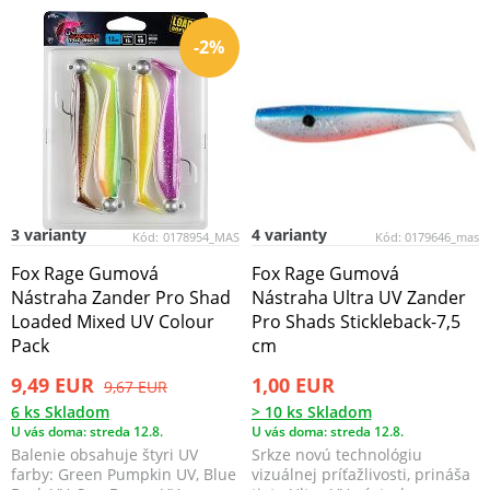
-2%
3 varianty
4 varianty
Kód:
0178954_MAS
Kód:
0179646_mas
Fox Rage Gumová
Fox Rage Gumová
Nástraha Zander Pro Shad
Nástraha Ultra UV Zander
Loaded Mixed UV Colour
Pro Shads Stickleback-7,5
Pack
cm
9,49 EUR
1,00 EUR
9,67 EUR
6 ks Skladom
> 10 ks Skladom
U vás doma: streda 12.8.
U vás doma: streda 12.8.
Balenie obsahuje štyri UV
Srkze novú technológiu
farby: Green Pumpkin UV, Blue
vizuálnej príťažlivosti, prináša