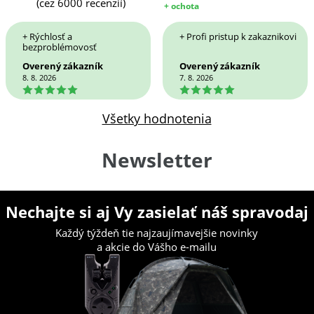
(cez 6000 recenzií)
+ ochota
+ Rýchlosť a
+ Profi pristup k zakaznikovi
bezproblémovosť
Overený zákazník
Overený zákazník
8. 8. 2026
7. 8. 2026
5
5
Všetky hodnotenia
Newsletter
Nechajte si aj Vy zasielať náš spravodaj
Každý týždeň tie najzaujímavejšie novinky
a akcie do Vášho e-mailu