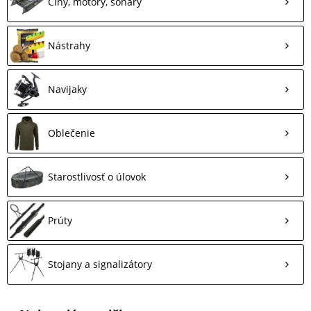
Člny, motory, sonary
Nástrahy
Navijaky
Oblečenie
Starostlivosť o úlovok
Prúty
Stojany a signalizátory