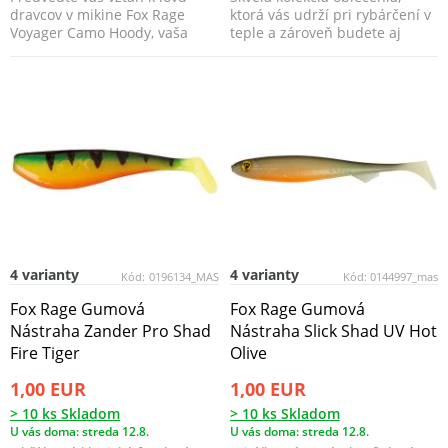
dravcov v mikine Fox Rage
ktorá vás udrží pri rybárčení v
Voyager Camo Hoody, vaša
teple a zároveň budete aj
horná vrstva spája iko...
skvele vyzerať.
4 varianty
4 varianty
Kód:
0196134_MAS
Kód:
0144997_mas
Fox Rage Gumová
Fox Rage Gumová
Nástraha Zander Pro Shad
Nástraha Slick Shad UV Hot
Fire Tiger
Olive
1,00 EUR
1,00 EUR
> 10 ks Skladom
> 10 ks Skladom
U vás doma: streda 12.8.
U vás doma: streda 12.8.