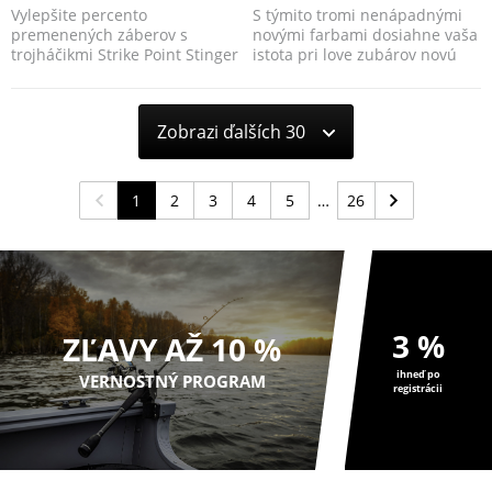
Vylepšite percento
S týmito tromi nenápadnými
premenených záberov s
novými farbami dosiahne vaša
trojháčikmi Strike Point Stinger
istota pri love zubárov novú
Trebles.
úroveň.
Zobrazi ďalších 30
1
2
3
4
5
26
3 %
ZĽAVY AŽ 10 %
ihneď po
VERNOSTNÝ PROGRAM
registrácii