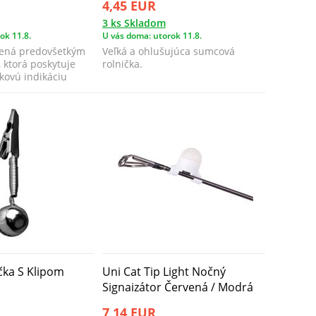
4,45 EUR
3 ks Skladom
ok 11.8.
U vás doma: utorok 11.8.
rčená predovšetkým
Veľká a ohlušujúca sumcová
 ktorá poskytuje
rolnička.
kovú indikáciu
ička S Klipom
Uni Cat Tip Light Nočný
Signaizátor Červená / Modrá
7,14 EUR