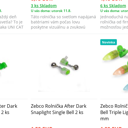
3 ks Skladom
6 ks Skladom
8.
U vás doma: utorok 11.8.
U vás doma: utor
každý deň
Táto rolnička so svetlom napájaná
Jednoduchá na
vetla? To je
batériami vám počas lovu
roľnička od fir
ďaka UNI CAT
poskytne vizuálnu a zvukovú
možnosťou je
indikáciu záb...
pripevnenia k p
Novinka
ter Dark
Zebco Rolnička After Dark
Zebco Rolnič
 2 ks
Snaplight Single Bell 2 ks
Bell Triple Li
mm