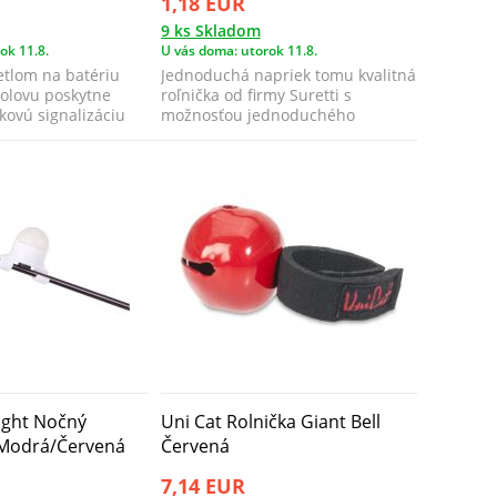
1,18 EUR
9 ks Skladom
ok 11.8.
U vás doma: utorok 11.8.
etlom na batériu
Jednoduchá napriek tomu kvalitná
olovu poskytne
roľnička od firmy Suretti s
kovú signalizáciu
možnosťou jednoduchého
pripevnenia k pr...
Light Nočný
Uni Cat Rolnička Giant Bell
 Modrá/Červená
Červená
7,14 EUR