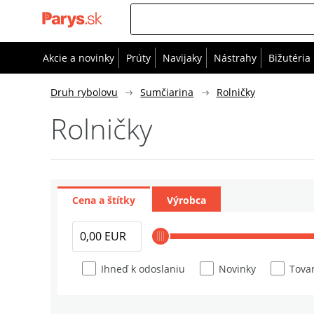
Akcie a novinky
Prúty
Navijaky
Nástrahy
Bižutéria
Druh rybolovu
Sumčiarina
Rolničky
Rolničky
Cena a štítky
Výrobca
Ihneď k odoslaniu
Novinky
Tovar