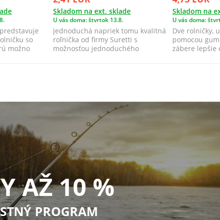
lade
Skladom na ext. sklade
Skladom na ex
8.
U vás doma: štvrtok 13.8.
U vás doma: štvrt
 predstavuje
Jednoduchá napriek tomu kvalitná
Dve rolničky,
olničku so
roľnička od firmy Suretti s
pomocou gumič
orú možno
možnosťou jednoduchého
zábere lepšie
pripevnenia k pr...
k strate...
Y AŽ 10 %
STNÝ PROGRAM