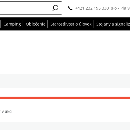
+421 232 195 330
(Po - Pia 
Camping
Oblečenie
Starostlivosť o úlovok
Stojany a signali
 v akcii