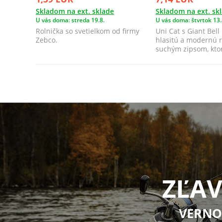
Skladom na ext. sklade
Skladom na ext. sk
U vás doma: streda 19.8.
U vás doma: štvrtok 13.
Rolnička so svetielkom od firmy
Uni Cat s Giant Bell
Zebco.
hlasitú a modernú r
suchým zipsom, kt
pripevniť ...
ZĽAV
VERNO