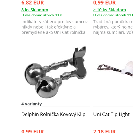
6,82 EUR
0,99 EUR
8 ks Skladom
> 10 ks Skladom
U vás doma: utorok 11.8.
U vás doma: utorok 11.
Indikátory záberu pre lov sumcov
Tradičná pomôcka
nikdy neboli tak efektívne a
rybárov, ktorý hojne
premyslené ako Uni Cat rolnička
najmä sumčiari. Vď
Magnet...
veľmi jemným pruž.
4 varianty
Delphin Rolnička Kovový Klip
Uni Cat Tip Light
0,99 EUR
7,18 EUR