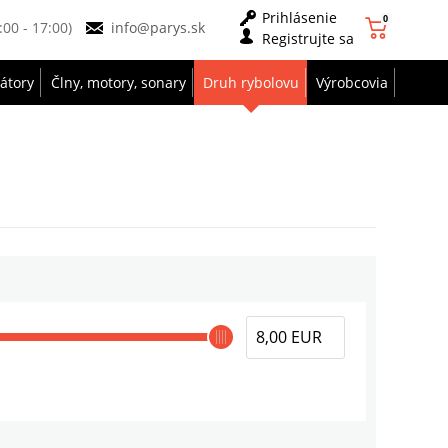
Prihlásenie
0
9:00 - 17:00)
info@parys.sk
Registrujte sa
zátory
Člny, motory, sonary
Druh rybolovu
Výrobcovia