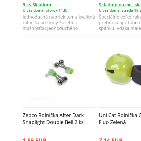
9 ks Skladom
Skladom na ext. sk
U vás doma: utorok 11.8.
U vás doma: streda 19.8
Jednoduchá napriek tomu kvalitná
Špeciálne veľké roln
roľnička od firmy Suretti s
prebudia aj z toho 
možnosťou jednoduchého
spánku. Vďaka male
pripevnenia k pr...
rol...
Zebco Rolnička After Dark
Uni Cat Rolnička G
Snaplight Double Bell 2 ks
Fluo Zelená
1,59 EUR
7,14 EUR