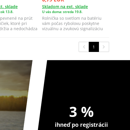
t. sklade
Skladom na ext. sklade
ok 13.8.
U vás doma: streda 19.8.
 upevnené na prút
Rolnička so svetlom na batériu
iek, ktoré pri
vám počas rybolovu poskytne
 držia a nedochádza
vizuálnu a zvukovú signalizáciu
záberu.
1
3 %
ihneď po registrácii