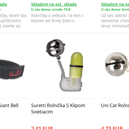
lade
Skladom na ext. sklade
Skladom na ex
.
U vás doma: streda 19.8.
U vás doma: štvrt
ičky, ktoré Vás
Rolnička o veľkosti 14 mm s
Už vás taktiež
najhlbšieho
klipom od firmy Zebco.
vymieňať chemi
j svorke sú
teraz minulos
Tip L...
iant Bell
Suretti Rolnička S Klipom
Uni Cat Rolni
Svietiacim
2,41 EUR
4,73 EUR