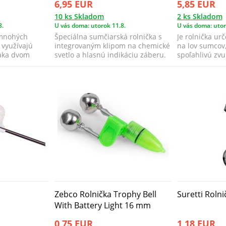
6,95 EUR
5,85 EUR
10 ks Skladom
2 ks Skladom
8.
U vás doma: utorok 11.8.
U vás doma: utor
 mnohých
Špeciálna sumčiarská rolnička s
Je rolnička u
 využívajú
integrovaným klipom na chemické
na lov sumcov,
aka dvom
svetlo a hlasnú indikáciu záberu.
spoľahlivú zvu
..
Fi...
záberu.
Zebco Rolnička Trophy Bell
Suretti Roln
With Battery Light 16 mm
0,75 EUR
1,18 EUR