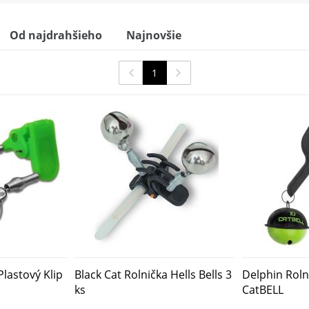
Od najdrahšieho
Najnovšie
1
Plastový Klip
Black Cat Rolnička Hells Bells 3
Delphin Rol
ks
CatBELL