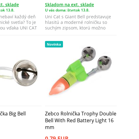
t. sklade
Skladom na ext. sklade
ok 13.8.
U vás doma: štvrtok 13.8.
 nebaví každý deň
Uni Cat s Giant Bell predstavuje
cké svetla? To je
hlasitú a moderné rolničku so
ťou vďaka UNI CAT
suchým zipsom, ktorú možno
pripevniť ...
Novinka
čka Big Bell
Zebco Rolnička Trophy Double
Bell With Red Battery Light 16
mm
0,79 EUR