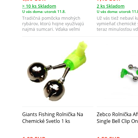
> 10 ks Skladom
2 ks Skladom
U vás doma: utorok 11.8.
U vás doma: utorok 11.
Tradičná pomôcka mnohých
Už vás tiež nebaví 
rybárov, ktorú hojne využívajú
vymieňať chemické s
najmä sumcari. Vďaka veľmi
teraz minulosťou v
jemným pružinkám ...
Tip Ligh...
Giants Fishing Rolnička Na
Zebco Rolnička Af
Chemické Svetlo 1 ks
Single Bell Clip On