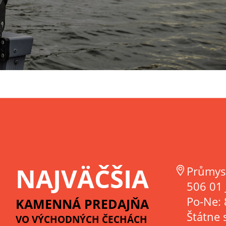
NAJVÄČŠIA
Průmys
506 01 
Po-Ne: 
KAMENNÁ PREDAJŇA
Štátne 
VO VÝCHODNÝCH ČECHÁCH