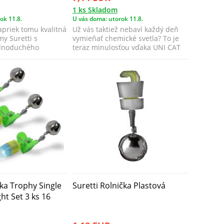
1 ks Skladom
ok 11.8.
U vás doma: utorok 11.8.
priek tomu kvalitná
Už vás taktiež nebaví každý deň
my Suretti s
vymieňať chemické svetla? To je
dnoduchého
teraz minulosťou vďaka UNI CAT
r...
Tip L...
ka Trophy Single
Suretti Rolnička Plastová
ght Set 3 ks 16