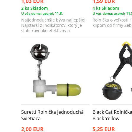
1,03 EUR
1,59 EUR
2 ks Skladom
4 ks Skladom
U vás doma: utorok 11.8.
U vás doma: utorok 11.
Najjednoduchšie býva najlepšie!
Rolnička o veľkosti
Najstarší z indikátorov, ktorý je
klipom od firmy Zeb
stále rovnako efektívny a
používaj...
Suretti Rolnička Jednoduchá
Black Cat Rolnička
Svietiaca
Black Yellow
2,00 EUR
5,25 EUR