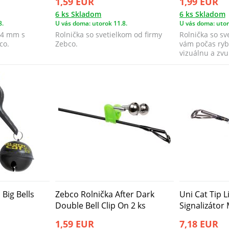
1,59 EUR
1,99 EUR
6 ks Skladom
6 ks Skladom
8.
U vás doma: utorok 11.8.
U vás doma: utor
 14 mm s
Rolnička so svetielkom od firmy
Rolnička so sv
co.
Zebco.
vám počas ryb
vizuálnu a zvu
záberu. S...
 Big Bells
Zebco Rolnička After Dark
Uni Cat Tip 
Double Bell Clip On 2 ks
Signalizátor
1,59 EUR
7,18 EUR