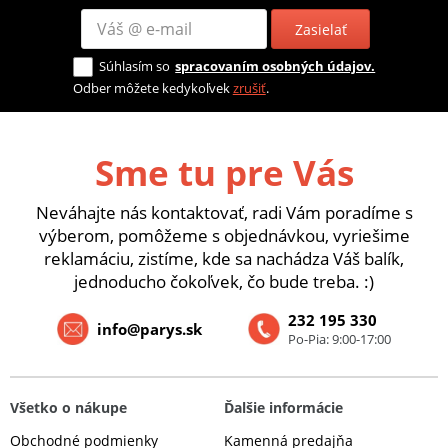
Zasielať
Súhlasím so
spracovaním osobných údajov.
Odber môžete kedykoľvek
zrušiť
.
Sme tu pre Vás
Neváhajte nás kontaktovať, radi Vám poradíme s
výberom, pomôžeme s objednávkou, vyriešime
reklamáciu, zistíme, kde sa nachádza Váš balík,
jednoducho čokoľvek, čo bude treba. :)
232 195 330
info@parys.sk
Po-Pia: 9:00-17:00
Všetko o nákupe
Ďalšie informácie
Obchodné podmienky
Kamenná predajňa