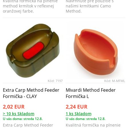
Kvalitná formička na plnenie
Navrhnuté pre použitie s
method krmítok v reflexnej
našimi krmítkami Camo
oranžovej farbe.
Method.
Kód:
7197
Kód:
M-MFML
Extra Carp Method Feeder
Mivardi Method Feeder
Formička - CLAY
Formička L
2,02 EUR
2,24 EUR
> 10 ks Skladom
1 ks Skladom
U vás doma: streda 12.8.
U vás doma: streda 12.8.
Extra Carp Method Feeder
Kvalitná formička na plnenie