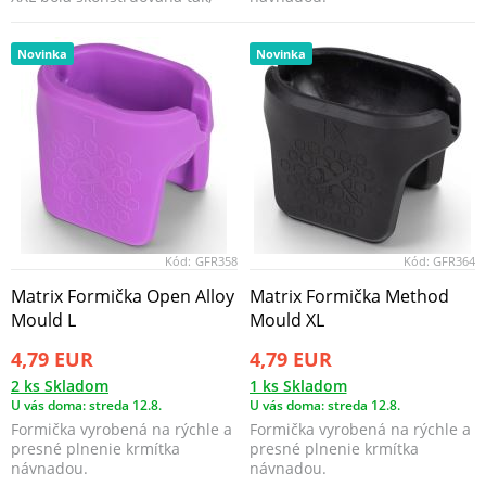
aby umožnila do...
Novinka
Novinka
Kód:
GFR358
Kód:
GFR364
Matrix Formička Open Alloy
Matrix Formička Method
Mould L
Mould XL
4,79 EUR
4,79 EUR
2 ks Skladom
1 ks Skladom
U vás doma: streda 12.8.
U vás doma: streda 12.8.
Formička vyrobená na rýchle a
Formička vyrobená na rýchle a
presné plnenie krmítka
presné plnenie krmítka
návnadou.
návnadou.