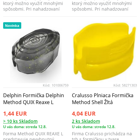
ktorý možno využiť mnohými
ktorý možno využiť mnohými
spôsobmi. Pri nahadzovaní
spôsobmi. Pri nahadzovaní
napodobňuje zran...
napodobňuje zran...
Novinka
Kód:
101006759
Kód:
58271303
Delphin Formička Delphin
Cralusso Plniaca Formička
Method QUIX Reaxe L
Method Shell Žltá
1,44 EUR
4,04 EUR
> 10 ks Skladom
2 ks Skladom
U vás doma: streda 12.8.
U vás doma: streda 12.8.
Forma Method QUIX REAXE L
Firma Cralusso prichádza na
predstavuje nevyhnutný
trh s formičkou v tvare