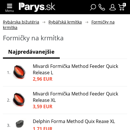
0
Menu
Rybárska bižutéria
Rybářská krmítka
Formičky na
krmítka
Formičky na krmítka
Najpredávanejšie
Mivardi Formička Method Feeder Quick
Release L
1
2,96 EUR
Mivardi Formička Method Feeder Quick
Release XL
2
3,59 EUR
Delphin Forma Method Quix Reaxe XL
3
1,71 EUR