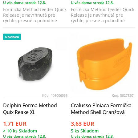
U vás doma: streda 12.8.
U vás doma: streda 12.8.
Formička Method feeder Quick
Formička Method feeder Quick
Release je navrhnutá pre
Release je navrhnutá pre
rýchle, presné a pohodlné
rýchle, presné a pohodlné
plnenie method kŕmid...
plnenie method kŕmid...
Novinka
Kód:
101006038
Kód:
58271301
Delphin Forma Method
Cralusso Plniaca Formička
Quix Reaxe XL
Method Shell Oranžová
1,71 EUR
3,63 EUR
> 10 ks Skladom
5 ks Skladom
U vás doma: streda 12.8.
U vás doma: streda 12.8.