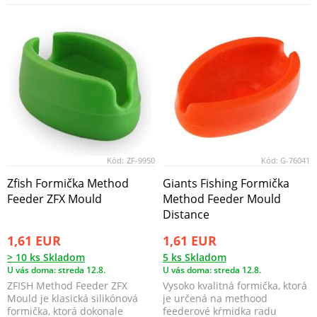
Kód:
ZF-9950
Kód:
G-76041
Zfish Formička Method
Giants Fishing Formička
Feeder ZFX Mould
Method Feeder Mould
Distance
1,61 EUR
1,61 EUR
> 10 ks Skladom
5 ks Skladom
U vás doma: streda 12.8.
U vás doma: streda 12.8.
ZFISH Method Feeder ZFX
Vysoko kvalitná formička, ktorá
Mould je klasická silikónová
je určená na methood
formička, ktorá dokonale
feederové kŕmidka radu