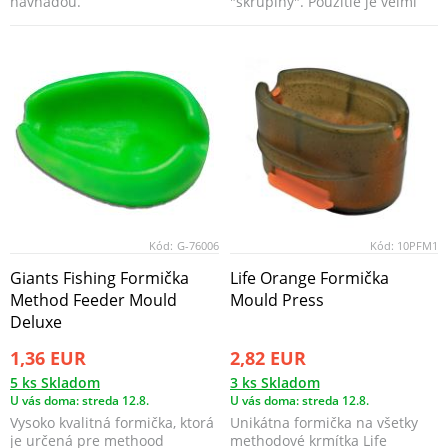
návnadou.
"škrupiny". Použitie je veľmi
jednoduché a efekt...
Kód:
G-76006
Kód:
10PFM1
Giants Fishing Formička
Life Orange Formička
Method Feeder Mould
Mould Press
Deluxe
1,36 EUR
2,82 EUR
5 ks Skladom
3 ks Skladom
U vás doma: streda 12.8.
U vás doma: streda 12.8.
Vysoko kvalitná formička, ktorá
Unikátna formička na všetky
je určená pre methood
methodové krmítka Life