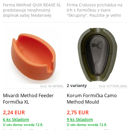
Forma Method QUIX REAXE XL
Firma Cralusso prichádza na
predstavuje nevyhnutný
trh s formičkou v tvare
doplnok vašej feederovej
"škrupiny". Použitie je veľmi
výbavy, ktorý umožňuje ro...
jednoduché a efekt...
2 varianty
Kód:
M-MFMXL
Kód:
0177939_MAS
Mivardi Method Feeder
Korum Formička Camo
Formička XL
Method Mould
2,24 EUR
2,75 EUR
6 ks Skladom
9 ks Skladom
U vás doma: streda 12.8.
U vás doma: streda 12.8.