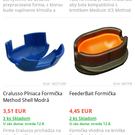
prepracovaná forma, s ktorou
aby bola kompatibilná s
bude naplnenie kŕmidla a
krmítkom Medium ICS Method
zároveň vytvorenie doko...
Feeder a umožňuje...
Kód:
58271299
Kód:
MFFFB
Cralusso Plniaca Formička
FeederBait Formička
Method Shell Modrá
3,51 EUR
4,45 EUR
3 ks Skladom
2 ks Skladom
U vás doma: streda 12.8.
U vás doma: streda 12.8.
Firma Cralusso prichádza na
Formička vhodná na krnítka