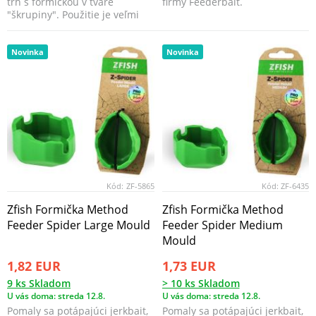
trh s formičkou v tvare
firmy Feederbait.
"škrupiny". Použitie je veľmi
jednoduché a efekt...
Novinka
Novinka
Kód:
ZF-5865
Kód:
ZF-6435
Zfish Formička Method
Zfish Formička Method
Feeder Spider Large Mould
Feeder Spider Medium
Mould
1,82 EUR
1,73 EUR
9 ks Skladom
> 10 ks Skladom
U vás doma: streda 12.8.
U vás doma: streda 12.8.
Pomaly sa potápajúci jerkbait,
Pomaly sa potápajúci jerkbait,