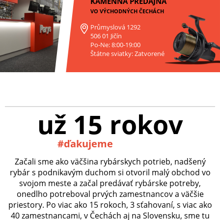
KAMENNÁ PREDAJŇA
VO VÝCHODNÝCH ČECHÁCH
Průmyslová 1292
506 01 Jičín
Po-Ne: 8:00-19:00
Štátne sviatky: Zatvorené
už 15 rokov
#ďakujeme
Začali sme ako väčšina rybárskych potrieb, nadšený
rybár s podnikavým duchom si otvoril malý obchod vo
svojom meste a začal predávať rybárske potreby,
onedlho potreboval prvých zamestnancov a väčšie
priestory. Po viac ako 15 rokoch, 3 sťahovaní, s viac ako
40 zamestnancami, v Čechách aj na Slovensku, sme tu