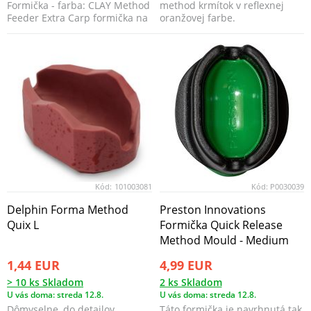
Formička - farba: CLAY Method
method krmítok v reflexnej
Feeder Extra Carp formička na
oranžovej farbe.
kŕmidla ...
Kód:
101003081
Kód:
P0030039
Delphin Forma Method
Preston Innovations
Quix L
Formička Quick Release
Method Mould - Medium
1,44 EUR
4,99 EUR
> 10 ks Skladom
2 ks Skladom
U vás doma: streda 12.8.
U vás doma: streda 12.8.
Dômyselne, do detailov
Táto formička je navrhnutá tak,