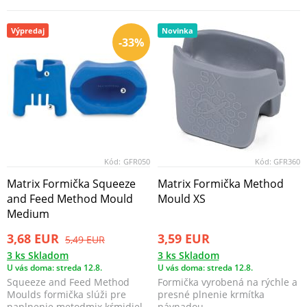
pasuje ku kompletnému ...
Distance v záťažiach 70 ...
Výpredaj
Novinka
-33%
Kód:
GFR050
Kód:
GFR360
Matrix Formička Squeeze
Matrix Formička Method
and Feed Method Mould
Mould XS
Medium
3,68 EUR
3,59 EUR
5,49 EUR
3 ks Skladom
3 ks Skladom
U vás doma: streda 12.8.
U vás doma: streda 12.8.
Squeeze and Feed Method
Formička vyrobená na rýchle a
Moulds formička slúži pre
presné plnenie krmítka
naplnenie metodmix kŕmidiel
návnadou.