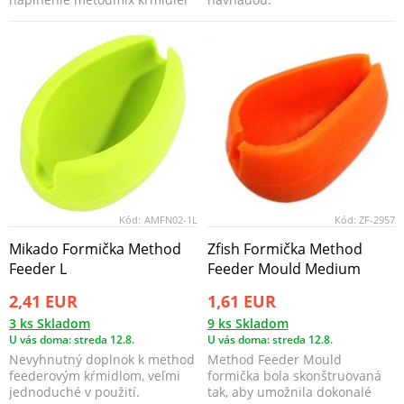
Matrix Method Feeder.
Kód:
AMFN02-1L
Kód:
ZF-2957
Mikado Formička Method
Zfish Formička Method
Feeder L
Feeder Mould Medium
2,41 EUR
1,61 EUR
3 ks Skladom
9 ks Skladom
U vás doma: streda 12.8.
U vás doma: streda 12.8.
Nevyhnutný doplnok k method
Method Feeder Mould
feederovým kŕmidlom, veľmi
formička bola skonštruovaná
jednoduché v použití.
tak, aby umožnila dokonalé