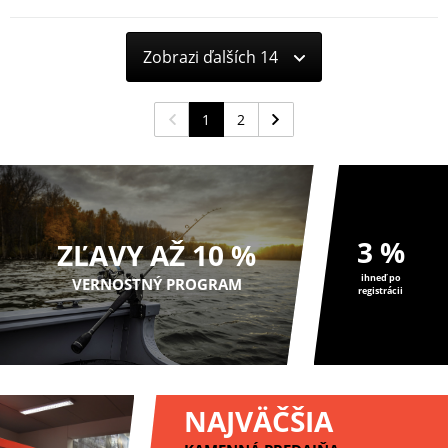
naplnenie kŕmitka method ...
Zobrazi ďalších 14
1
2
3 %
ZĽAVY AŽ 10 %
ihneď po
VERNOSTNÝ PROGRAM
registrácii
NAJVÄČŠIA