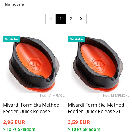
Najnovšie
Delphin Forma Method Quix L
9
1,44 EUR
1
2
Novinka
Novinka
Kód:
M-MFMQL
Kód:
M-MFMQXL
Mivardi Formička Method
Mivardi Formička Method
Feeder Quick Release L
Feeder Quick Release XL
2,96 EUR
3,59 EUR
> 10 ks Skladom
> 10 ks Skladom