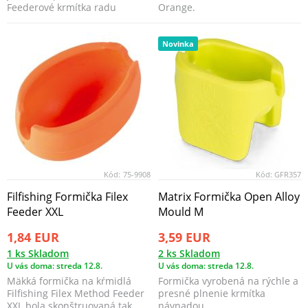
Feederové krmítka radu
Orange.
Deluxe v záťažiach 20 a...
Novinka
Kód:
75-9908
Kód:
GFR357
Filfishing Formička Filex
Matrix Formička Open Alloy
Feeder XXL
Mould M
1,84 EUR
3,59 EUR
1 ks Skladom
2 ks Skladom
U vás doma: streda 12.8.
U vás doma: streda 12.8.
Mäkká formička na kŕmidlá
Formička vyrobená na rýchle a
Filfishing Filex Method Feeder
presné plnenie krmítka
XXL bola skonštruovaná tak,
návnadou.