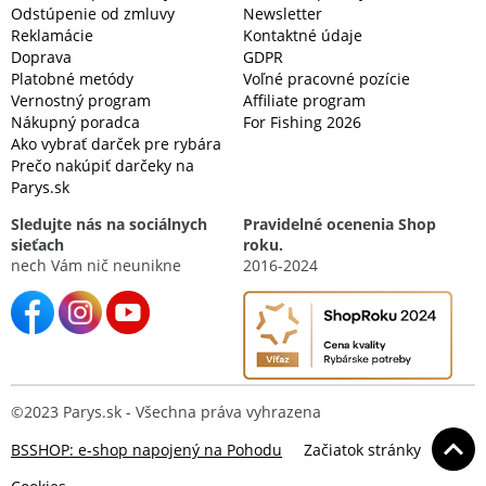
Odstúpenie od zmluvy
Newsletter
Reklamácie
Kontaktné údaje
Doprava
GDPR
Platobné metódy
Voľné pracovné pozície
Vernostný program
Affiliate program
Nákupný poradca
For Fishing 2026
Ako vybrať darček pre rybára
Prečo nakúpiť darčeky na
Parys.sk
Sledujte nás na sociálnych
Pravidelné ocenenia Shop
sieťach
roku.
nech Vám nič neunikne
2016-2024
©2023 Parys.sk - Všechna práva vyhrazena
BSSHOP: e-shop napojený na Pohodu
Začiatok stránky