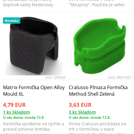
doplnok vašej feederovej
"škrupiny". Použitie je veľmi
výbavy, ktorý umožňuje rov...
jednoduché a efekt...
Novinka
Kód:
GFR359
Kód:
58271302
Matrix Formička Open Alloy
Cralusso Plniaca Formička
Mould XL
Method Shell Zelená
4,79 EUR
3,63 EUR
1 ks Skladom
3 ks Skladom
U vás doma: streda 12.8.
U vás doma: streda 12.8.
Formička vyrobená na rýchle a
Firma Cralusso prichádza na
presné plnenie krmítka
trh s formičkou v tvare