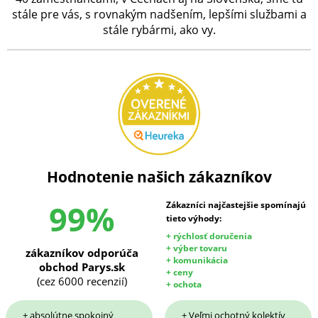
stále pre vás, s rovnakým nadšením, lepšími službami a
stále rybármi, ako vy.
Hodnotenie našich zákazníkov
99%
Zákazníci najčastejšie spomínajú
tieto výhody:
+ rýchlosť doručenia
+ výber tovaru
zákazníkov odporúča
+ komunikácia
obchod Parys.sk
+ ceny
(cez 6000 recenzií)
+ ochota
+ absolútne spokojný
+ Veľmi ochotný kolektív