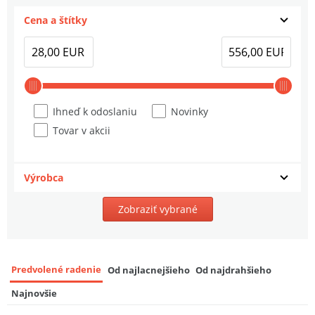
Cena a štítky
Ihneď k odoslaniu
Novinky
Tovar v akcii
Výrobca
Zobraziť vybrané
Predvolené radenie
Od najlacnejšieho
Od najdrahšieho
Najnovšie