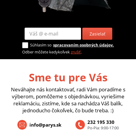
Zasielať
Súhlasím so
spracovaním osobných údajov.
Odber môžete kedykoľvek
zrušiť
.
Sme tu pre Vás
Neváhajte nás kontaktovať, radi Vám poradíme s
výberom, pomôžeme s objednávkou, vyriešime
reklamáciu, zistíme, kde sa nachádza Váš balík,
jednoducho čokoľvek, čo bude treba. :)
232 195 330
info@parys.sk
Po-Pia: 9:00-17:00