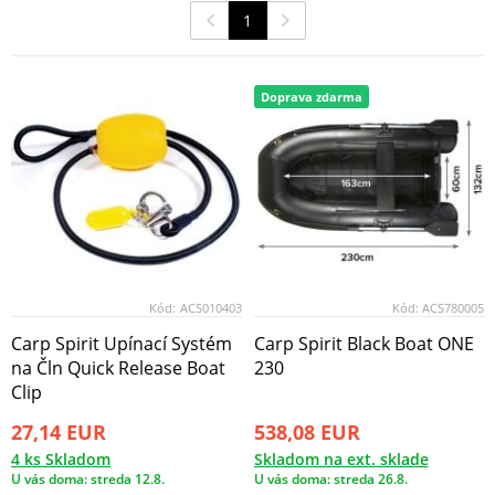
1
Doprava zdarma
Kód:
ACS010403
Kód:
ACS780005
Carp Spirit Upínací Systém
Carp Spirit Black Boat ONE
na Čln Quick Release Boat
230
Clip
27,14 EUR
538,08 EUR
4 ks Skladom
Skladom na ext. sklade
U vás doma: streda 12.8.
U vás doma: streda 26.8.