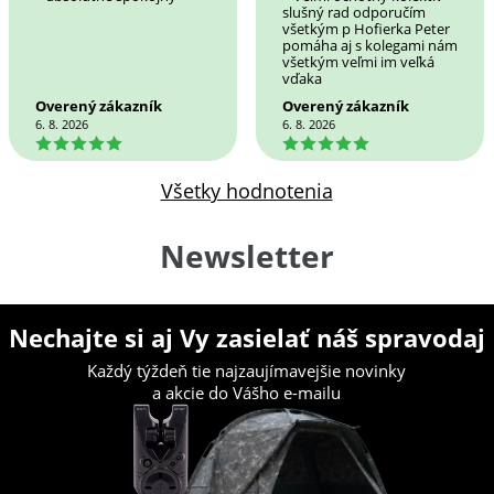
slušný rad odporučím
všetkým p Hofierka Peter
pomáha aj s kolegami nám
všetkým veľmi im veľká
vďaka
Overený zákazník
Overený zákazník
6. 8. 2026
6. 8. 2026
5
5
Všetky hodnotenia
Newsletter
Nechajte si aj Vy zasielať náš spravodaj
Každý týždeň tie najzaujímavejšie novinky
a akcie do Vášho e-mailu