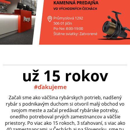
KAMENNÁ PREDAJŇA
VO VÝCHODNÝCH ČECHÁCH
Průmyslová 1292
506 01 Jičín
Po-Ne: 8:00-19:00
Štátne sviatky: Zatvorené
už 15 rokov
#ďakujeme
Začali sme ako väčšina rybárskych potrieb, nadšený
rybár s podnikavým duchom si otvoril malý obchod vo
svojom meste a začal predávať rybárske potreby,
onedlho potreboval prvých zamestnancov a väčšie
priestory. Po viac ako 15 rokoch, 3 sťahovaní, s viac ako
40 zamestnancami, v Čechách aj na Slovensku, sme tu