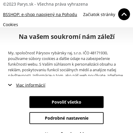
©2023 Parys.sk - Všechna práva vyhrazena
BSSHOP: e-shop napojený na Pohodu
Začiatok stránky
Cookies
Na vašem soukromí nám záleží
My, spoločnosť Párysov rybársky raj, s.r.o. IČO 48171930,
používame súbory cookies a ďalšie údaje na zabezpečenie
funkčnosti webu. S Vaším súhlasom k personalizácii obsahu a
reklám, poskytovaniu funkcií sociálnych médií a analýze našej
návštevnosti. Informácie o tom, ako náš web používate, zdieľame
so svojimi partnermi pre sociálne médiá, inzerciu a analýzy
Viac informácií
(napríklad Google).
Tu
si môžete prečítať, ako tieto informácie
Google používa. Partneri tieto údaje môžu kombinovať s ďalšími
Nevyhnutné cookies
informáciami, ktoré ste im poskytli alebo ktoré získali v dôsledku
Povoliť všetko
toho, že používate ich služby. Tieto údaje zahŕňajú cookies, dáta z
Marketingové cookies
ďalších úložísk, IP adresu a ďalšie informácie spojené s prezeraním
webu. Svoj súhlas so spracovaním cookies môžete odvolať
tu
.
Podrobné nastavenie
Analytické cookies