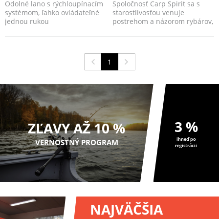
Odolné lano s rýchloupínacím
Spoločnosť Carp Spirit sa s
systémom, ľahko ovládateľné
starostlivosťou venuje
jednou rukou
postrehom a názorom rybárov,
zameraných na modern...
1
3 %
ZĽAVY AŽ 10 %
ihneď po
VERNOSTNÝ PROGRAM
registrácii
NAJVÄČŠIA