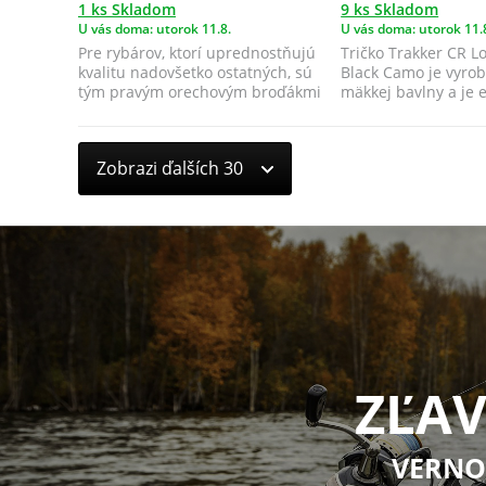
1 ks Skladom
9 ks Skladom
U vás doma: utorok 11.8.
U vás doma: utorok 11.
Pre rybárov, ktorí uprednostňujú
Tričko Trakker CR Lo
kvalitu nadovšetko ostatných, sú
Black Camo je vyro
tým pravým orechovým broďákmi
mäkkej bavlny a je
Aven...
pohodlné ...
Zobrazi ďalších 30
ZĽAV
VERNO