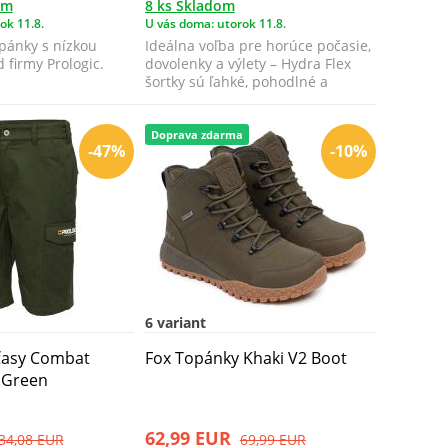
om
8 ks Skladom
ok 11.8.
U vás doma: utorok 11.8.
pánky s nízkou
Ideálna voľba pre horúce počasie,
firmy Prologic.
dovolenky a výlety – Hydra Flex
šortky sú ľahké, pohodlné a
rýchlo...
Doprava zdarma
-47%
-10%
6 variant
aťasy Combat
Fox Topánky Khaki V2 Boot
 Green
62,99 EUR
34,08 EUR
69,99 EUR