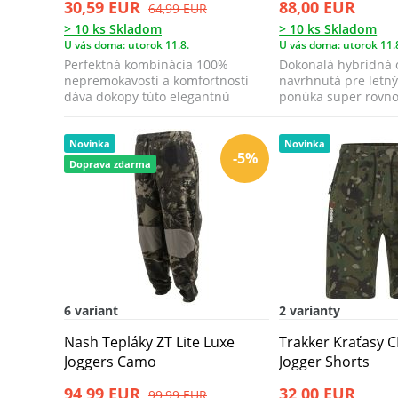
30,59 EUR
88,00 EUR
64,99 EUR
> 10 ks Skladom
> 10 ks Skladom
U vás doma: utorok 11.8.
U vás doma: utorok 11.
Perfektná kombinácia 100%
Dokonalá hybridná
nepremokavosti a komfortnosti
navrhnutá pre letný
dáva dokopy túto elegantnú
ponúka super rovn
funkčnú bundu vho...
vzdušným poho...
Novinka
Novinka
-5%
Doprava zdarma
6 variant
2 varianty
Nash Tepláky ZT Lite Luxe
Trakker Kraťasy 
Joggers Camo
Jogger Shorts
94,99 EUR
32,00 EUR
99,99 EUR