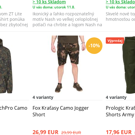
> 10 ks Skladom
> 10 ks Sklad
8.
U vás doma: utorok 11.8.
U vás doma: utor
vom ZT Lite
Ikonický a ľahko rozpoznateľný
Skvelé nové to
Shirt ponúka
motív Nash vo veľkej celoplošnej
hmotnosťou od 
 bez zbytočnej
potlači na chrbte a logom Nash na
hr...
Výpredaj
-10%
4 varianty
4 varianty
echPro Camo
Fox Kraťasy Camo Jogger
Prologic Kr
Short
Shorts Army
26,99 EUR
17,96 EUR
29,99 EUR