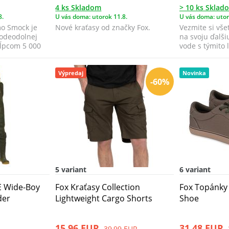
4 ks Skladom
> 10 ks Sklad
8.
U vás doma: utorok 11.8.
U vás doma: utor
o Smock je
Nové kraťasy od značky Fox.
Vezmite si vše
vodeodolnej
na svoju ďalši
tĺpcom 5 000
vode s týmito 
kraťasmi...
Výpredaj
Novinka
-60%
5 variant
6 variant
E Wide-Boy
Fox Kraťasy Collection
Fox Topánky
der
Lightweight Cargo Shorts
Shoe
15,96 EUR
31,48 EUR
39,99 EUR