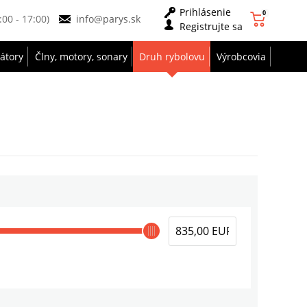
Prihlásenie
0
9:00 - 17:00)
info@parys.sk
Registrujte sa
zátory
Člny, motory, sonary
Druh rybolovu
Výrobcovia