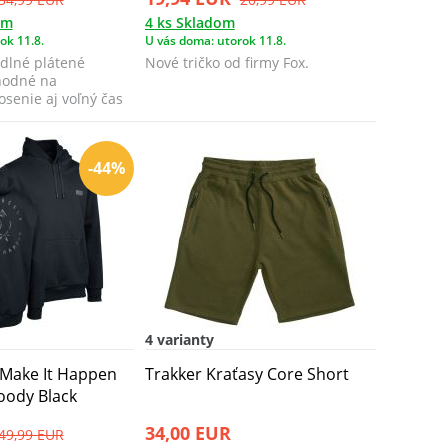
om
4 ks Skladom
ok 11.8.
U vás doma: utorok 11.8.
odlné plátené
Nové tričko od firmy Fox.
hodné na
senie aj voľný čas
-44%
4 varianty
 Make It Happen
Trakker Kraťasy Core Short
oody Black
34,00 EUR
49,99 EUR