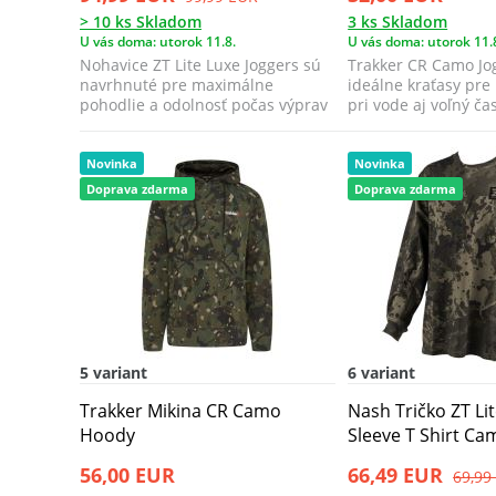
> 10 ks Skladom
3 ks Skladom
U vás doma: utorok 11.8.
U vás doma: utorok 11.
Nohavice ZT Lite Luxe Joggers sú
Trakker CR Camo Jo
navrhnuté pre maximálne
ideálne kraťasy pr
pohodlie a odolnosť počas výprav
pri vode aj voľný čas
v teplejšo...
Novinka
Novinka
Doprava zdarma
Doprava zdarma
5 variant
6 variant
Trakker Mikina CR Camo
Nash Tričko ZT Li
Hoody
Sleeve T Shirt Ca
56,00 EUR
66,49 EUR
69,99