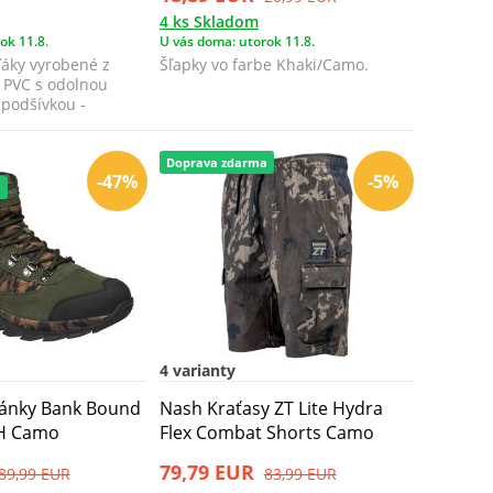
4 ks Skladom
ok 11.8.
U vás doma: utorok 11.8.
áky vyrobené z
Šľapky vo farbe Khaki/Camo.
 PVC s odolnou
 podšívkou -
 aby...
Doprava zdarma
-47%
-5%
a
4 varianty
pánky Bank Bound
Nash Kraťasy ZT Lite Hydra
MH Camo
Flex Combat Shorts Camo
79,79 EUR
89,99 EUR
83,99 EUR