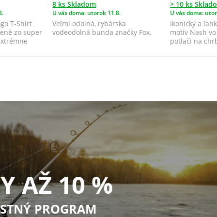
8 ks Skladom
> 10 ks Sklad
8.
U vás doma: utorok 11.8.
U vás doma: utor
go T-Shirt
Veľmi odolná, rybárska
Ikonický a ľah
bené zo super
vodeodolná bunda značky Fox.
motív Nash vo 
 extrémne
potlači na ch
hr...
Y AŽ 10 %
STNÝ PROGRAM