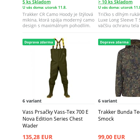
5 ks Skladom
> 10 ks Skladom
U vás doma: utorok 11.8.
U vás doma: utorok 11.
Trakker CR Camo Hoody je štýlová
Tričko s dlhým ruká
mikina, ktorá spája moderný camo
Luxe Long Sleeve T 
design s maximálnym pohodlím.
väčšiu ochranu tela
záť...
Doprava zdarma
Doprava zdarma
6 variant
6 variant
Vass Prsačky Vass-Tex 700 E
Trakker Bunda T
Nova Edition Series Chest
Smock
Wader
135,28 EUR
99,00 EUR