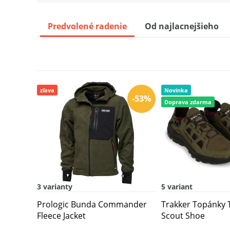
Predvolené radenie
Od najlacnejšieho
zľava
Novinka
-53%
Doprava zdarma
3 varianty
5 variant
Prologic Bunda Commander
Trakker Topánky 
Fleece Jacket
Scout Shoe