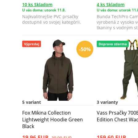
10 ks Skladom
4 ks Skladom
U vás doma: utorok 11.8.
U vás doma: utorok 11.
Najkvalitnejšie PVC prsačky
Bunda TechPro Cam
dostupné vo svojej kategórii.
vyrobená z vysoko 
tkaniny s vodným s
mm a plne p...
Výpredaj
Doprava zdarma
-50%
5 variant
3 varianty
Fox Mikina Collection
Vass Prsačky 700
Lightweight Hoodie Green
Edition Chest Wa
Black
19,96 EUR
159,60 EUR
39,99 EUR