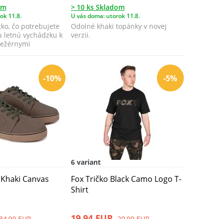
om
> 10 ks Skladom
ok 11.8.
U vás doma: utorok 11.8.
tko, čo potrebujete
Odolné khaki topánky v novej
u letnú vychádzku k
verzii.
ležérnymi
-10%
-5%
6 variant
 Khaki Canvas
Fox Tričko Black Camo Logo T-
Shirt
19,94 EUR
34,99 EUR
20,99 EUR