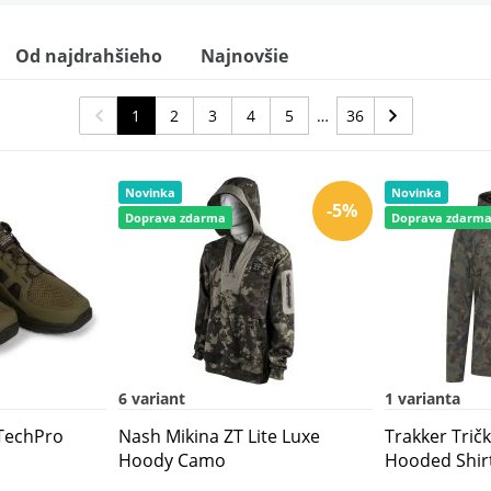
Od najdrahšieho
Najnovšie
1
2
3
4
5
36
Novinka
Novinka
-5%
Doprava zdarma
Doprava zdarm
6 variant
1 varianta
TechPro
Nash Mikina ZT Lite Luxe
Trakker Tri
Hoody Camo
Hooded Shir