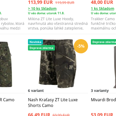
113,99 EUR
48,00 EUR
119,99 EUR
> 10 ks Skladom
1 ks Skladom
8.
U vás doma: utorok 11.8.
U vás doma: utor
 obuv
Mikina ZT Lite Luxe Hoody,
Trakker Camo 
 rybolov, ktorá
navrhnutá ako všestranná stredná
funkčné tričk
ováhu medzi
vrstva, ponúka ľahké zateplenie,
maximálnu oc
prieduš...
pri každom...
Novinka
Doprava zdarm
-5%
Doprava zdarma
6 variant
3 varianty
CR Camo
Nash Kraťasy ZT Lite Luxe
Mivardi Bro
Shorts Camo
66,49 EUR
53,09 EUR
69,99 EUR