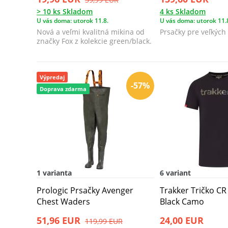
> 10 ks Skladom
4 ks Skladom
U vás doma: utorok 11.8.
U vás doma: utorok 11.
Nová a veľmi kvalitná mikina od
Prsačky pre veľkých
značky Fox z kolekcie green/black.
Výpredaj
-57%
Doprava zdarma
1 varianta
6 variant
Prologic Prsačky Avenger
Trakker Tričko CR
Chest Waders
Black Camo
51,96 EUR
24,00 EUR
119,99 EUR