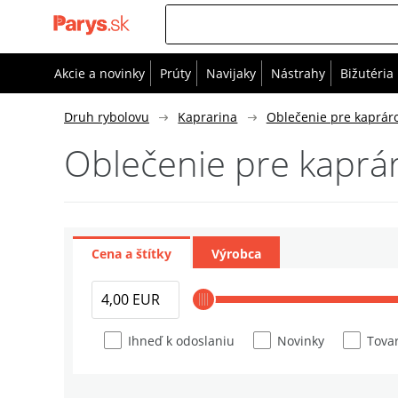
Akcie a novinky
Prúty
Navijaky
Nástrahy
Bižutéria
Druh rybolovu
Kaprarina
Oblečenie pre kaprár
Oblečenie pre kaprá
Cena a štítky
Výrobca
Ihneď k odoslaniu
Novinky
Tovar