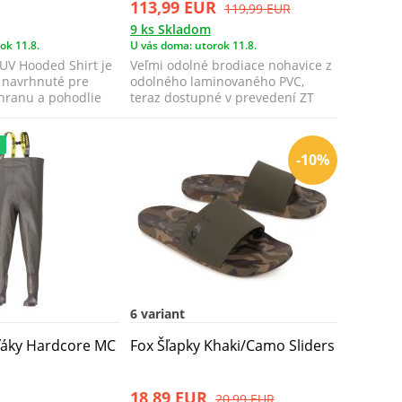
113,99 EUR
119,99 EUR
9 ks Skladom
ok 11.8.
U vás doma: utorok 11.8.
UV Hooded Shirt je
Veľmi odolné brodiace nohavice z
o navrhnuté pre
odolného laminovaného PVC,
hranu a pohodlie
teraz dostupné v prevedení ZT
Camo a nav...
a
-10%
6 variant
ďáky Hardcore MC
Fox Šľapky Khaki/Camo Sliders
18,89 EUR
20,99 EUR