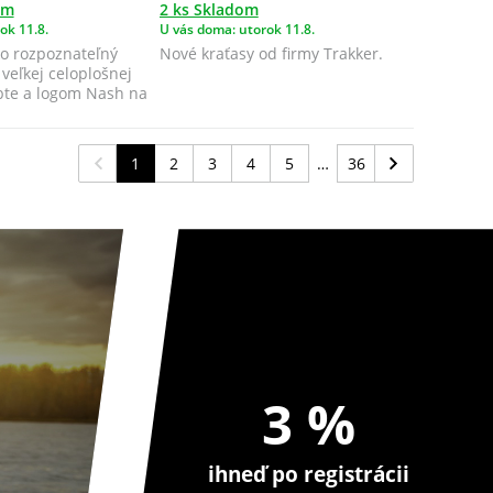
om
2 ks Skladom
ok 11.8.
U vás doma: utorok 11.8.
ko rozpoznateľný
Nové kraťasy od firmy Trakker.
veľkej celoplošnej
rbte a logom Nash na
1
2
3
4
5
36
3 %
ihneď po registrácii