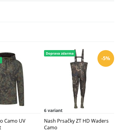
Doprava zdarma
-5%
a
6 variant
čko Camo UV
Nash Prsačky ZT HD Waders
t
Camo