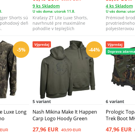
9 ks Skladom
4 ks Skladom
8.
U vás doma: utorok 11.8.
U vás doma: utor
gger Shorts sú
Kraťasy ZT Lite Luxe Shorts,
Prémiové broď
e pohodový deň
navrhnuté pre maximálne
prvotriedneho
.
pohodlie v teplejších
polyesterovou
podmienkach, poskytujú ľa...
navrhnuté tak,
Výpredaj
Výpredaj
-5%
-44%
Doprava zdarm
5 variant
6 variant
te Luxe Long
Nash Mikina Make It Happen
Prologic To
mo
Carp Logo Hoody Green
Trek Boot 
27,96 EUR
47,96 EUR
 EUR
49,99 EUR