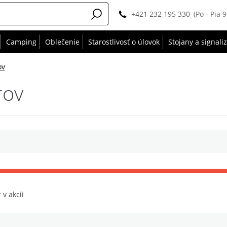
+421 232 195 330
(Po - Pia 
Camping
Oblečenie
Starostlivosť o úlovok
Stojany a signali
ov
rov
 v akcii