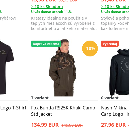
> 10 ks Skladom
> 10 ks Sklad
8.
U vás doma: utorok 11.8.
U vás doma: utor
 rybárov!
Kraťasy ideálne na použitie v
Štýlové a poh
teplých mesiacoch sú vyrobené z
topánky Fox v
komfortného a ľahkého materiálu.
každodenné no
pri vode.
Doprava zdarma
Výpredaj
-10%
7 variant
6 variant
 Logo T-Shirt
Fox Bunda RS25K Khaki Camo
Nash Mikina
Std Jacket
Carp Logo H
134,99 EUR
27,96 EUR
149,99 EUR