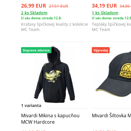
26,99 EUR
34,19 EUR
27,51 EUR
34,86
2 ks Skladom
1 ks Skladom
U vás doma: streda 12.8.
U vás doma: streda 12.8
Kraťasy špičkovej kvality z kolekcie
Tepláky špičkovej kv
MC Team.
MC Team
Doprava zdarma
Výpredaj
1 varianta
Mivardi Mikina s kapucňou
Mivardi Šiltovka
MCW Hardcore