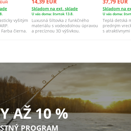
14,39 EUR
37,79 EUR
 EUR
lade
Skladom na ext. sklade
Skladom na ex
8.
U vás doma: štvrtok 13.8.
U vás doma: štvrt
asticky vyšitým
Luxusná šiltovka z funkčného
Teplá detská 
ARP.
materiálu s vodeodolnou úpravou
predným vrec
 Farba čierna.​
a precíznou 3D výšivkou.
s atraktívnymi
chrbte...
Y AŽ 10 %
STNÝ PROGRAM