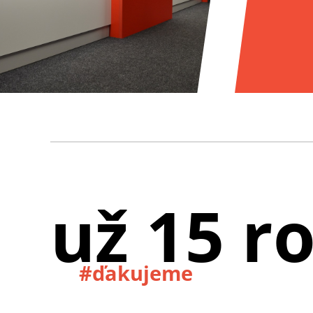
už 15 r
#ďakujeme