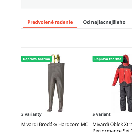
Mivardi Tepláky MC Team
7
Predvolené radenie
Od najlacnejšieho
Mivardi Ohrievač Na Ruky New Dyna
8
Doprava zdarma
Doprava zdarma
3 varianty
5 variant
Mivardi Broďáky Hardcore MC
Mivardi Oblek Xtr
Performance Set 