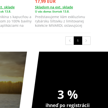
17,99 EUR
t. sklade
Skladom na ext. sklade
ok 13.8.
U vás doma: štvrtok 13.8.
mikina s kapucňou a
Predstavujeme Vám exkluzívnu
kom zo 100% bavlny
rybársku šiltovku z limitovanej
 aplikáciami na
kolekcie MIVARDI, oslavujúcej
dvadsaťro...
1
3 %
ihneď po registrácii