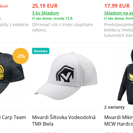
25,19 EUR
17,99 EUR
 EUR
3 ks Skladom
Skladom na ex
.
U vás doma: streda 12.8.
U vás doma: štvrt
ality z kolekcie
Ohrievač rúk s tromi stupňami
Predstavujem
výkonu.
kolekciu limit
luxusných bavl
vydaných na pr
Novinka
-2%
2 varianty
 M Carp Team
Mivardi Šiltovka Vodeodolná
Mivardi Mik
TMX Biela
MCW Hardco