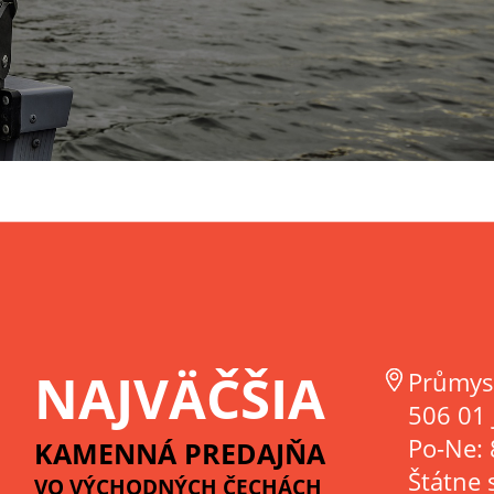
NAJVÄČŠIA
Průmys
506 01 
Po-Ne: 
KAMENNÁ PREDAJŇA
Štátne 
VO VÝCHODNÝCH ČECHÁCH