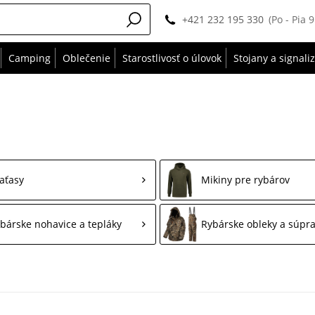
+421 232 195 330
(Po - Pia 
Camping
Oblečenie
Starostlivosť o úlovok
Stojany a signali
aťasy
Mikiny pre rybárov
bárske nohavice a tepláky
Rybárske obleky a súpr