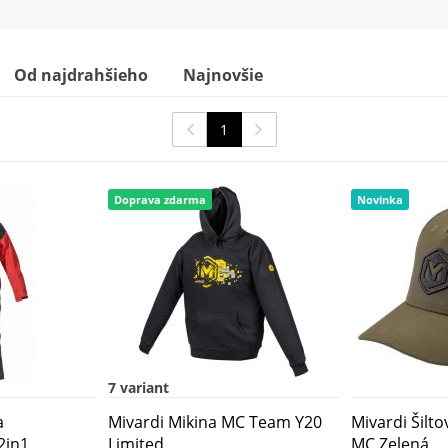
Od najdrahšieho
Najnovšie
sty
1
Doprava zdarma
Novinka
7 variant
a
Mivardi Mikina MC Team Y20
Mivardi Šilt
2in1
Limited
MC Zelená