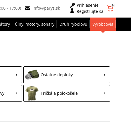
Prihlásenie
0
9:00 - 17:00)
info@parys.sk
Registrujte sa
zátory
Člny, motory, sonary
Druh rybolovu
Výrobcovia
Ostatné doplnky
avy
Tričká a polokošele