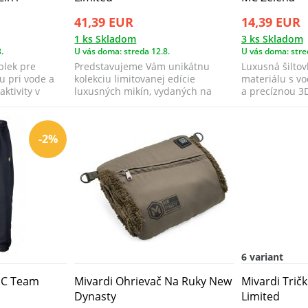
41,39 EUR
14,39 EUR
1 ks Skladom
3 ks Skladom
.
U vás doma: streda 12.8.
U vás doma: stre
blek pre
Predstavujeme Vám unikátnu
Luxusná šilto
u pri vode a
kolekciu limitovanej edície
materiálu s v
ktivity v
luxusných mikín, vydaných na
a precíznou 3D
príležitosť oslá...
-2%
6 variant
MC Team
Mivardi Ohrievač Na Ruky New
Mivardi Trič
Dynasty
Limited