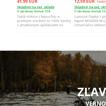
41,99 EUR
12,59 EUR
12,82
Skladom na ext. sklade
Skladom na ext. sk
U vás doma: štvrtok 13.8.
U vás doma: štvrtok 13.
Teplá mikina s kapucňou a
Luxusná čiapka s pl
predným vreckom zo 100% bavlny
logom MIVARDI M-C
s atraktívnymi aplikáciami na
Univerzálna veľkosť.
chrbte, na hr...
ZĽAV
VERNO