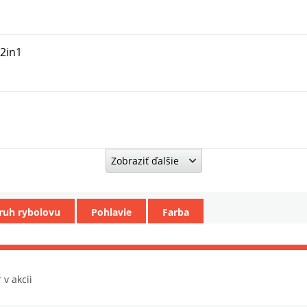
 2in1
d
Zobraziť ďalšie
ená
ruh rybolovu
Pohlavie
Farba
rna
 v akcii