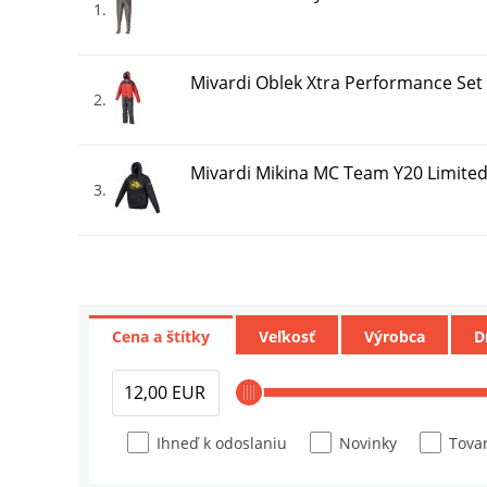
1
Mivardi Oblek Xtra Performance Set
2
Mivardi Mikina MC Team Y20 Limite
3
Mivardi Šiltovka Vodeodolná MC Zel
4
Cena a štítky
Veľkosť
Výrobca
D
Mivardi Šiltovka Vodeodolná MC Čie
5
Mivardi Kraťasy MC Team
Ihneď k odoslaniu
Novinky
Tovar
6