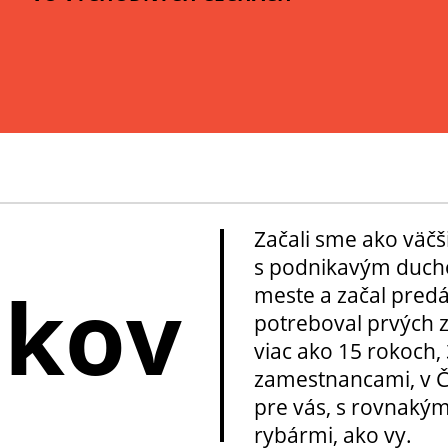
Začali sme ako väčš
s podnikavým ducho
okov
meste a začal pred
potreboval prvých z
viac ako 15 rokoch, 
zamestnancami, v Če
pre vás, s rovnakým
rybármi, ako vy.