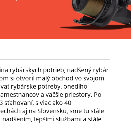
ina rybárskych potrieb, nadšený rybár
m si otvoril malý obchod vo svojom
ávať rybárske potreby, onedlho
amestnancov a väčšie priestory. Po
3 sťahovaní, s viac ako 40
chách aj na Slovensku, sme tu stále
 nadšením, lepšími službami a stále