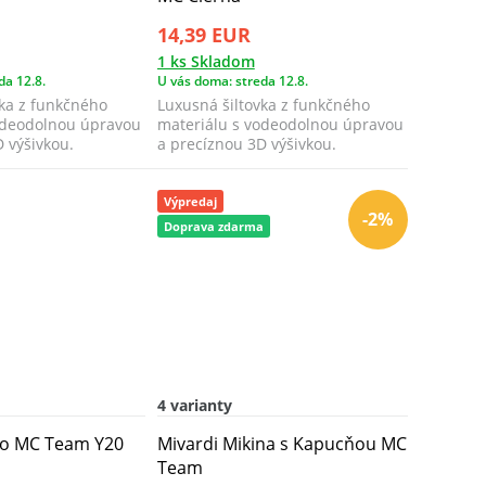
14,39 EUR
1 ks Skladom
da 12.8.
U vás doma: streda 12.8.
vka z funkčného
Luxusná šiltovka z funkčného
odeodolnou úpravou
materiálu s vodeodolnou úpravou
 výšivkou.
a precíznou 3D výšivkou.
Výpredaj
-2%
Doprava zdarma
4 varianty
ko MC Team Y20
Mivardi Mikina s Kapucňou MC
Team