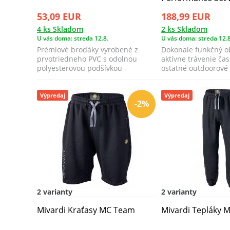
53,09 EUR
188,99 EUR
4 ks Skladom
2 ks Skladom
U vás doma: streda 12.8.
U vás doma: streda 12.8
Prémiové broďáky vyrobené z
Dokonale funkčný o
prvotriedneho PVC s odolnou
aktívne trávenie čas
polyesterovou podšívkou -
ostatné outdoorové a
navrhnuté tak, aby...
nepriazniv...
Výpredaj
Výpredaj
-2%
2 varianty
2 varianty
Mivardi Kraťasy MC Team
Mivardi Tepláky 