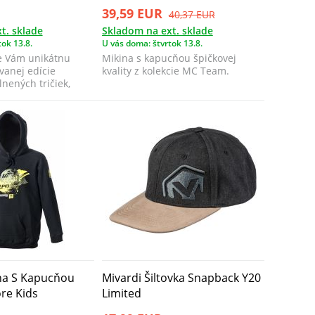
39,59 EUR
40,37 EUR
t. sklade
Skladom na ext. sklade
ok 13.8.
U vás doma: štvrtok 13.8.
e Vám unikátnu
Mikina s kapucňou špičkovej
ovanej edície
kvality z kolekcie MC Team.
nených tričiek,
í...
ina S Kapucňou
Mivardi Šiltovka Snapback Y20
re Kids
Limited