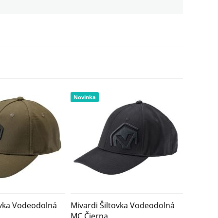
34,19 EUR
25,19 EUR
Novinka
ovka Vodeodolná
Mivardi Šiltovka Vodeodolná
MC Čierna