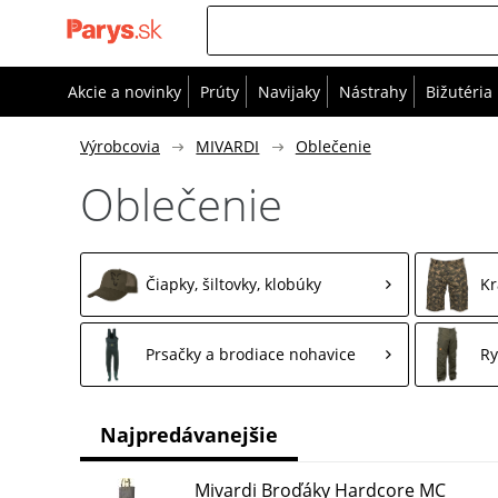
Akcie a novinky
Prúty
Navijaky
Nástrahy
Bižutéria
Výrobcovia
MIVARDI
Oblečenie
Oblečenie
Čiapky, šiltovky, klobúky
Kr
Prsačky a brodiace nohavice
Ry
Najpredávanejšie
Mivardi Broďáky Hardcore MC