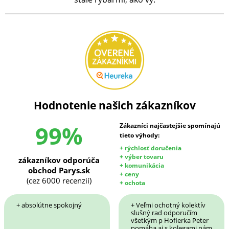
Hodnotenie našich zákazníkov
99%
Zákazníci najčastejšie spomínajú
tieto výhody:
+ rýchlosť doručenia
+ výber tovaru
zákazníkov odporúča
+ komunikácia
obchod Parys.sk
+ ceny
(cez 6000 recenzií)
+ ochota
+ absolútne spokojný
+ Veľmi ochotný kolektív
slušný rad odporučím
všetkým p Hofierka Peter
pomáha aj s kolegami nám