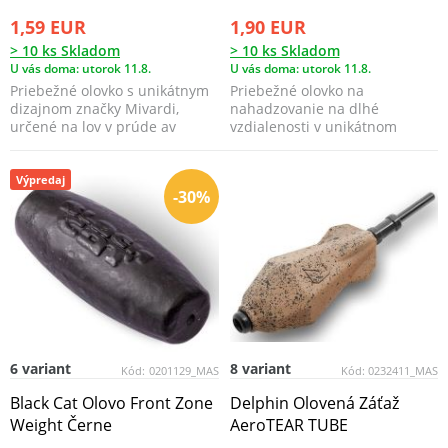
1,59 EUR
1,90 EUR
> 10 ks Skladom
> 10 ks Skladom
U vás doma: utorok 11.8.
U vás doma: utorok 11.8.
Priebežné olovko s unikátnym
Priebežné olovko na
dizajnom značky Mivardi,
nahadzovanie na dlhé
určené na lov v prúde av
vzdialenosti v unikátnom
ťažkých poveternostný...
dizajne značky Mivardi.
Výpredaj
-30%
6 variant
8 variant
Kód:
0201129_MAS
Kód:
0232411_MAS
Black Cat Olovo Front Zone
Delphin Olovená Záťaž
Weight Černe
AeroTEAR TUBE