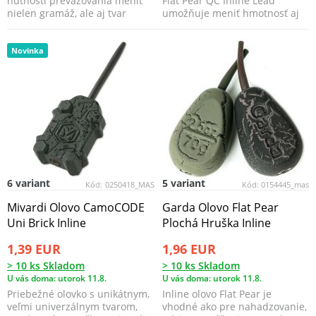
nutnosti preväzovania meniť
Flat Pear QC Inline Lead
nielen gramáž, ale aj tvar
umožňuje meniť hmotnosť aj
záťaže.
tvar záťaže bez nutno...
Novinka
6 variant
5 variant
Kód:
0250418_MAS
Kód:
0154445_mas
Mivardi Olovo CamoCODE
Garda Olovo Flat Pear
Uni Brick Inline
Plochá Hruška Inline
1,39 EUR
1,96 EUR
> 10 ks Skladom
> 10 ks Skladom
U vás doma: utorok 11.8.
U vás doma: utorok 11.8.
Priebežné olovko s unikátnym,
Inline olovo Flat Pear je
veľmi univerzálnym tvarom,
vhodné ako pre nahadzovanie,