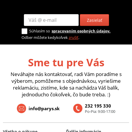
Zasielať
Súhlasím so
spracovaním osobných údajov.
Odber môžete kedykoľvek
zrušiť
.
Sme tu pre Vás
Neváhajte nás kontaktovať, radi Vám poradíme s
výberom, pomôžeme s objednávkou, vyriešime
reklamáciu, zistíme, kde sa nachádza Váš balík,
jednoducho čokoľvek, čo bude treba. :)
232 195 330
info@parys.sk
Po-Pia: 9:00-17:00
Všetko o nákupe
Ďalšie informácie