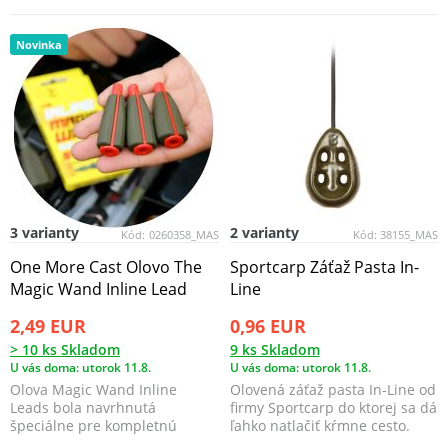
olovom.
Novinka
3 varianty
2 varianty
Kód:
0260358_MAS
Kód:
38155_MAS
One More Cast Olovo The
Sportcarp Záťaž Pasta In-
Magic Wand Inline Lead
Line
2,49 EUR
0,96 EUR
> 10 ks Skladom
9 ks Skladom
U vás doma: utorok 11.8.
U vás doma: utorok 11.8.
Olova Magic Wand Inline
Olovená záťaž pasta In-Line od
Leads bola navrhnutá
firmy Sportcarp do ktorej sa dá
špeciálne pre kompletnú
ľahko natlačiť kŕmne cesto.​
kompatibilitu so systémom