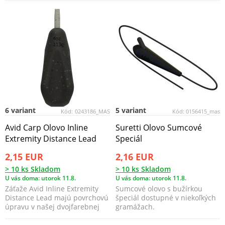
Magic...
6 variant
5 variant
Kód:
0243186_MAS
Kód:
0156415_mas
Avid Carp Olovo Inline
Suretti Olovo Sumcové
Extremity Distance Lead
Speciál
2,15 EUR
2,16 EUR
> 10 ks Skladom
> 10 ks Skladom
U vás doma: utorok 11.8.
U vás doma: utorok 11.8.
Záťaže Avid Inline Extremity
Sumcové olovo s bužírkou
Distance Lead majú povrchovú
špeciál dostupné v niekoľkých
úpravu v našej dvojfarebnej
gramážach.
kamufláži s mi...