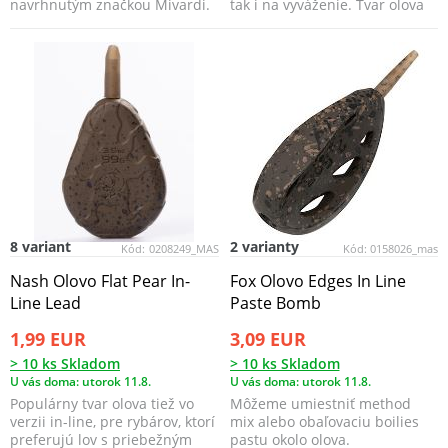
navrhnutým značkou Mivardi.
tak i na vyváženie. Tvar olova
veľmi dobre pr...
8 variant
2 varianty
Kód:
0208249_MAS
Kód:
0158026_mas
Nash Olovo Flat Pear In-
Fox Olovo Edges In Line
Line Lead
Paste Bomb
1,99 EUR
3,09 EUR
> 10 ks Skladom
> 10 ks Skladom
U vás doma: utorok 11.8.
U vás doma: utorok 11.8.
Populárny tvar olova tiež vo
Môžeme umiestniť method
verzii in-line, pre rybárov, ktorí
mix alebo obaľovaciu boilies
preferujú lov s priebežným
pastu okolo olova.