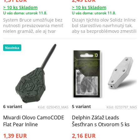
> 10 ks Skladom
> 10 ks Skladom
U vás doma: utorok 11.8.
U vás doma: utorok 11.8.
System Bruce umožňuje bez
Dizajn týchto olov Solidz Inline
nutnosti preväzovania meniť
bol starostlivo navrhnutý tak,
nielen gramáž, ale aj tvar
aby sa bezproblémovo zmestili
záťaže.
do Sol...
Novinka
6 variant
5 variant
Kód:
0250453_MAS
Kód:
0233797_MAS
Mivardi Olovo CamoCODE
Delphin Záťaž Leads
Flat Pear Inline
Šesťhran s Otvorom 5 ks
1,39 EUR
2,16 EUR