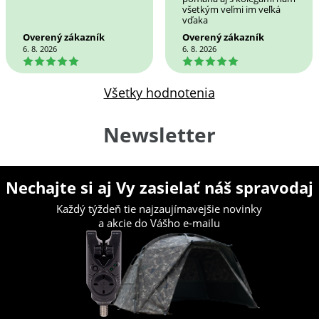
všetkým veľmi im veľká
vďaka
Overený zákazník
Overený zákazník
6. 8. 2026
6. 8. 2026
5
5
Všetky hodnotenia
Newsletter
Nechajte si aj Vy zasielať náš spravodaj
Každý týždeň tie najzaujímavejšie novinky
a akcie do Vášho e-mailu