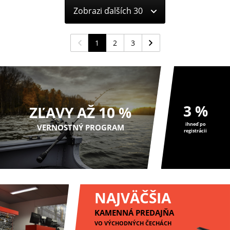
Zobrazi ďalších 30
1
2
3
3 %
ZĽAVY AŽ 10 %
ihneď po
VERNOSTNÝ PROGRAM
registrácii
NAJVÄČŠIA
KAMENNÁ PREDAJŇA
VO VÝCHODNÝCH ČECHÁCH