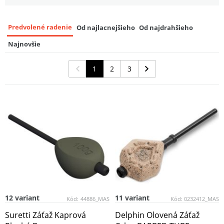
1,39 EUR
Predvolené radenie
Od najlacnejšieho
Od najdrahšieho
Najnovšie
1
2
3
12 variant
11 variant
Kód:
44886_MAS
Kód:
0232412_MAS
Suretti Záťaž Kaprová
Delphin Olovená Záťaž