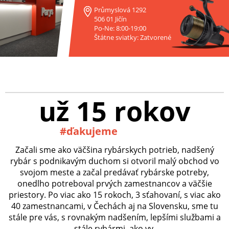
Průmyslová 1292
506 01 Jičín
Po-Ne: 8:00-19:00
Štátne sviatky: Zatvorené
už 15 rokov
#ďakujeme
Začali sme ako väčšina rybárskych potrieb, nadšený
rybár s podnikavým duchom si otvoril malý obchod vo
svojom meste a začal predávať rybárske potreby,
onedlho potreboval prvých zamestnancov a väčšie
priestory. Po viac ako 15 rokoch, 3 sťahovaní, s viac ako
40 zamestnancami, v Čechách aj na Slovensku, sme tu
stále pre vás, s rovnakým nadšením, lepšími službami a
stále rybármi, ako vy.