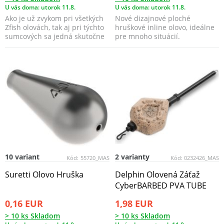
U vás doma: utorok 11.8.
U vás doma: utorok 11.8.
Ako je už zvykom pri všetkých
Nové dizajnové ploché
Zfish olovách, tak aj pri týchto
hruškové inline olovo, ideálne
sumcových sa jedná skutočne
pre mnoho situácií.
o prvotri...
10 variant
2 varianty
Kód:
55720_MAS
Kód:
0232426_MAS
Suretti Olovo Hruška
Delphin Olovená Záťaž
CyberBARBED PVA TUBE
0,16 EUR
1,98 EUR
> 10 ks Skladom
> 10 ks Skladom