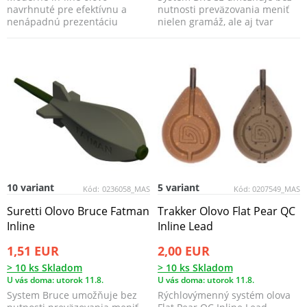
navrhnuté pre efektívnu a
nutnosti preväzovania meniť
nenápadnú prezentáciu
nielen gramáž, ale aj tvar
nástrahy.
záťaže. Pri nadväzo...
10 variant
5 variant
Kód:
0236058_MAS
Kód:
0207549_MAS
Suretti Olovo Bruce Fatman
Trakker Olovo Flat Pear QC
Inline
Inline Lead
1,51 EUR
2,00 EUR
> 10 ks Skladom
> 10 ks Skladom
U vás doma: utorok 11.8.
U vás doma: utorok 11.8.
System Bruce umožňuje bez
Rýchlovýmenný systém olova