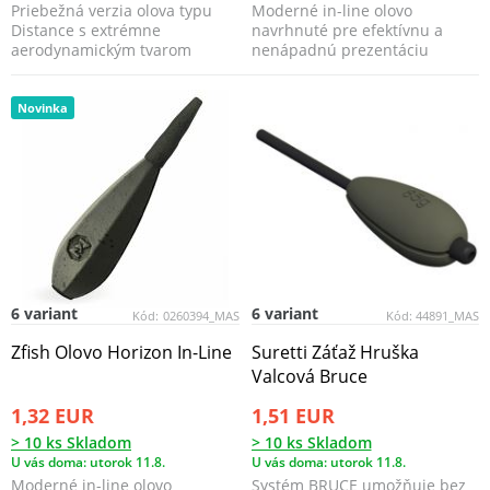
Priebežná verzia olova typu
Moderné in-line olovo
Distance s extrémne
navrhnuté pre efektívnu a
aerodynamickým tvarom
nenápadnú prezentáciu
pripomínajúcim strelu a
nástrahy.
perfek...
Novinka
6 variant
6 variant
Kód:
0260394_MAS
Kód:
44891_MAS
Zfish Olovo Horizon In-Line
Suretti Záťaž Hruška
Valcová Bruce
1,32 EUR
1,51 EUR
> 10 ks Skladom
> 10 ks Skladom
U vás doma: utorok 11.8.
U vás doma: utorok 11.8.
Moderné in-line olovo
Systém BRUCE umožňuje bez