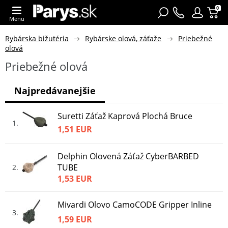
0
Menu
Rybárska bižutéria
Rybárske olová, záťaže
Priebežné
olová
Priebežné olová
Najpredávanejšie
Suretti Záťaž Kaprová Plochá Bruce
1
1,51 EUR
Delphin Olovená Záťaž CyberBARBED
TUBE
2
1,53 EUR
Mivardi Olovo CamoCODE Gripper Inline
3
1,59 EUR