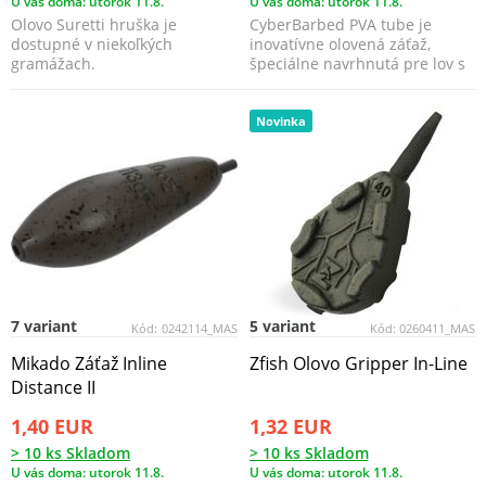
U vás doma: utorok 11.8.
U vás doma: utorok 11.8.
Olovo Suretti hruška je
CyberBarbed PVA tube je
dostupné v niekoľkých
inovatívne olovená záťaž,
gramážach.
špeciálne navrhnutá pre lov s
PVA vrecúškami.
Novinka
7 variant
5 variant
Kód:
0242114_MAS
Kód:
0260411_MAS
Mikado Záťaž Inline
Zfish Olovo Gripper In-Line
Distance II
1,40 EUR
1,32 EUR
> 10 ks Skladom
> 10 ks Skladom
U vás doma: utorok 11.8.
U vás doma: utorok 11.8.