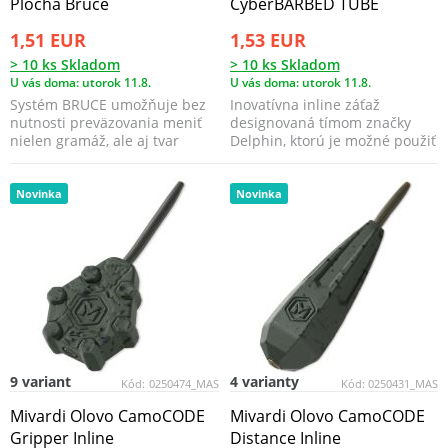
Plochá Bruce
CyberBARBED TUBE
1,51 EUR
1,53 EUR
> 10 ks Skladom
> 10 ks Skladom
U vás doma: utorok 11.8.
U vás doma: utorok 11.8.
Systém BRUCE umožňuje bez
Inovatívna inline záťaž
nutnosti preväzovania meniť
designovaná tímom značky
nielen gramáž, ale aj tvar
Delphin, ktorú je možné použiť
záťaže. Pri nadväzo...
pri love na mäkkom č...
Novinka
Novinka
9 variant
4 varianty
Kód:
0250474_MAS
Kód:
0250431_MAS
Mivardi Olovo CamoCODE
Mivardi Olovo CamoCODE
Gripper Inline
Distance Inline