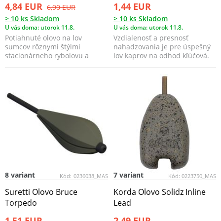
4,84 EUR
1,44 EUR
6,90 EUR
> 10 ks Skladom
> 10 ks Skladom
U vás doma: utorok 11.8.
U vás doma: utorok 11.8.
Potiahnuté olovo na lov
Vzdialenosť a presnosť
sumcov rôznymi štýlmi
nahadzovania je pre úspešný
stacionárneho rybolovu a
lov kaprov na odhod kľúčová.
bójkovými montážami.
To platí najmä na ro...
8 variant
7 variant
Kód:
0236038_MAS
Kód:
0223750_MAS
Suretti Olovo Bruce
Korda Olovo Solidz Inline
Torpedo
Lead
1,51 EUR
2,49 EUR