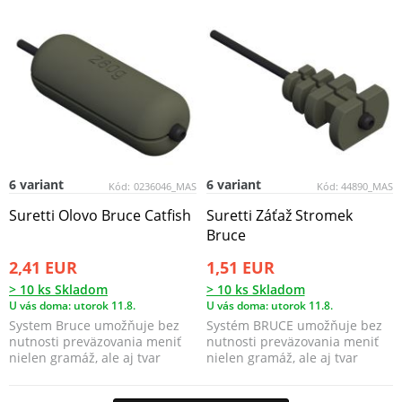
6 variant
6 variant
Kód:
0236046_MAS
Kód:
44890_MAS
Suretti Olovo Bruce Catfish
Suretti Záťaž Stromek
Bruce
2,41 EUR
1,51 EUR
> 10 ks Skladom
> 10 ks Skladom
U vás doma: utorok 11.8.
U vás doma: utorok 11.8.
System Bruce umožňuje bez
Systém BRUCE umožňuje bez
nutnosti preväzovania meniť
nutnosti preväzovania meniť
nielen gramáž, ale aj tvar
nielen gramáž, ale aj tvar
záťaže.
záťaže. Pri nadväzo...