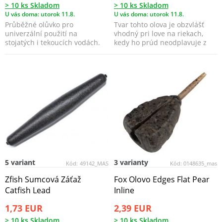
> 10 ks Skladom
> 10 ks Skladom
U vás doma: utorok 11.8.
U vás doma: utorok 11.8.
Průběžné olůvko pro
Tvar tohto olova je obzvlášť
univerzální použití na
vhodný pri love na riekach,
stojatých i tekoucích vodách.
kedy ho prúd neodplavuje z
lovného miesta.
5 variant
3 varianty
Kód:
49142_MAS
Kód:
0148635_mas
Zfish Sumcová Záťaž
Fox Olovo Edges Flat Pear
Catfish Lead
Inline
1,73 EUR
2,39 EUR
> 10 ks Skladom
> 10 ks Skladom