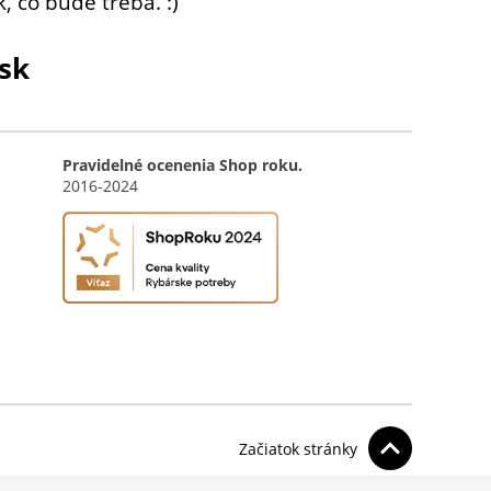
, čo bude treba. :)
sk
Pravidelné ocenenia Shop roku.
2016-2024
Začiatok stránky