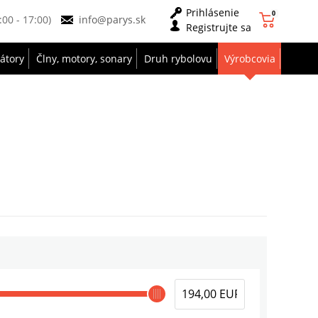
Prihlásenie
0
9:00 - 17:00)
info@parys.sk
Registrujte sa
zátory
Člny, motory, sonary
Druh rybolovu
Výrobcovia