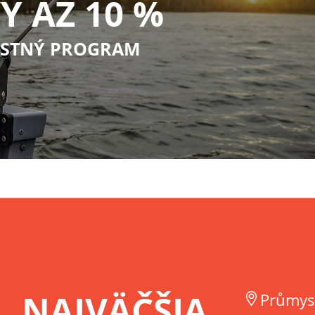
Y AŽ 10 %
STNÝ PROGRAM
NAJVÄČŠIA
Průmys