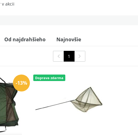
 v akcii
Od najdrahšieho
Najnovšie
1
Doprava zdarma
-13%