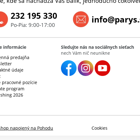
e, kde sa nachádza Váš balík, jednoducho čokoľvek
232 195 330
info@parys.
Po-Pia: 9:00-17:00
e informácie
Sledujte nás na sociálnych sieťach
nech Vám nič neunikne
nná predajňa
letter
aktné údaje
R
 pracovné pozície
iate program
ishing 2026
shop napojený na Pohodu
Cookies