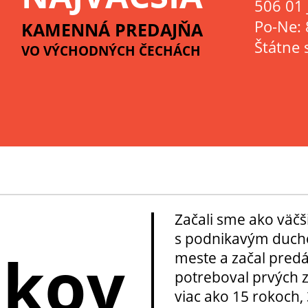
506 01 
Po-Ne: 
KAMENNÁ PREDAJŇA
Štátne 
VO VÝCHODNÝCH ČECHÁCH
Začali sme ako väčš
s podnikavým ducho
okov
meste a začal pred
potreboval prvých z
viac ako 15 rokoch, 