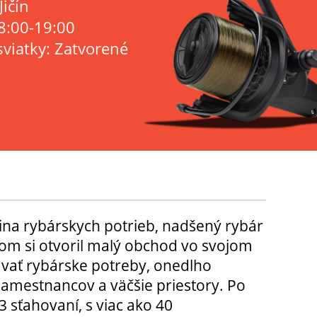
Jičín
8:00-19:00
sviatky: Zatvorené
ina rybárskych potrieb, nadšený rybár
m si otvoril malý obchod vo svojom
ávať rybárske potreby, onedlho
amestnancov a väčšie priestory. Po
3 sťahovaní, s viac ako 40