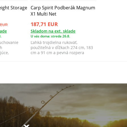
eight Storage
Carp Spirit Podberák Magnum
X1 Multi Net
187,71 EUR
 EUR
lade
Skladom na ext. sklade
.
U vás doma: streda 26.8.
 uchovanie
Ľahká trojdielna rukoväť,
ch
použiteľná v dĺžkach 274 cm, 183
júce,
cm a 91 cm a pevná rozpera
 uľahč...
navijaku z jed...