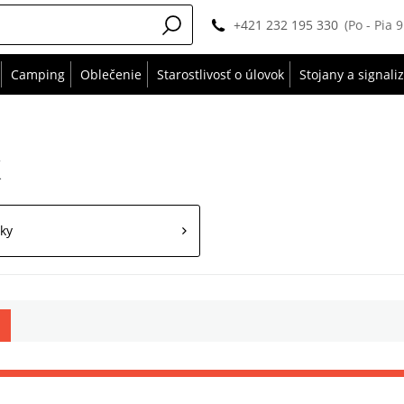
+421 232 195 330
(Po - Pia 
Camping
Oblečenie
Starostlivosť o úlovok
Stojany a signali
k
ky