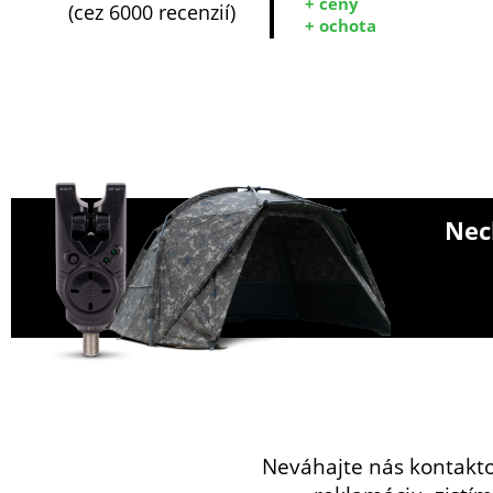
+ ceny
(cez 6000 recenzií)
+ ochota
Nech
Neváhajte nás kontakt