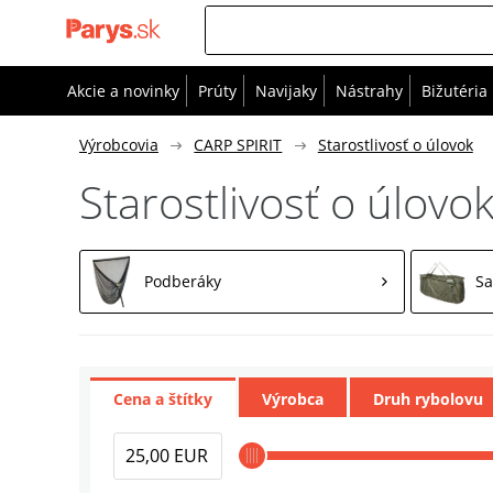
Akcie a novinky
Prúty
Navijaky
Nástrahy
Bižutéria
Výrobcovia
CARP SPIRIT
Starostlivosť o úlovok
Starostlivosť o úlovo
Podberáky
Sa
Cena a štítky
Výrobca
Druh rybolovu