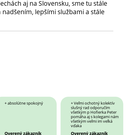
chách aj na Slovensku, sme tu stále
 nadšením, lepšími službami a stále
+ absolútne spokojný
+ Veľmi ochotný kolektív
slušný rad odporučím
všetkým p Hofierka Peter
pomáha aj s kolegami nám
všetkým veľmi im veľká
vďaka
Overený zákazník
Overený zákazník