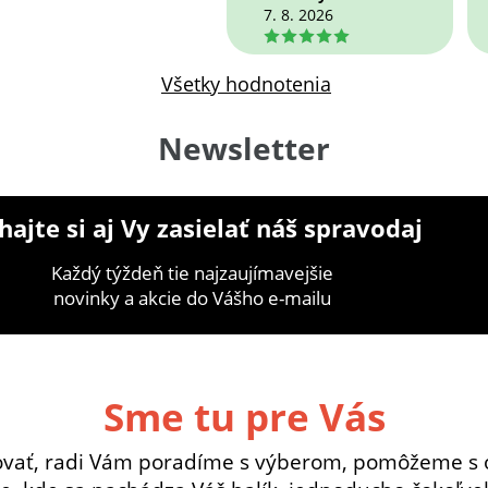
7. 8. 2026
5
Všetky hodnotenia
Newsletter
ajte si aj Vy zasielať náš spravodaj
Každý týždeň tie najzaujímavejšie
novinky a akcie do Vášho e-mailu
Sme tu pre Vás
ovať, radi Vám poradíme s výberom, pomôžeme s 