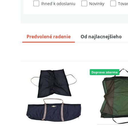
Ihneď k odoslaniu
Novinky
Tovar
Predvolené radenie
Od najlacnejšieho
Doprava zdarma