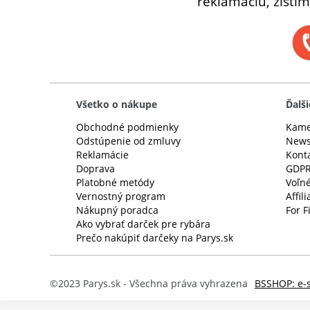
reklamáciu, zistím
Všetko o nákupe
Ďalši
Obchodné podmienky
Kame
Odstúpenie od zmluvy
News
Reklamácie
Kont
Doprava
GDP
Platobné metódy
Voľné
Vernostný program
Affil
Nákupný poradca
For F
Ako vybrať darček pre rybára
Prečo nakúpiť darčeky na Parys.sk
©2023 Parys.sk - Všechna práva vyhrazena
BSSHOP: e-