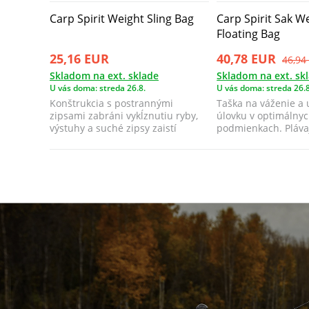
Carp Spirit Weight Sling Bag
Carp Spirit Sak W
Floating Bag
25,16 EUR
40,78 EUR
46,94
Skladom na ext. sklade
Skladom na ext. sk
U vás doma: streda 26.8.
U vás doma: streda 26.8
Konštrukcia s postrannými
Taška na váženie a
zipsami zabráni vykĺznutiu ryby,
úlovku v optimálny
výstuhy a suché zipsy zaistí
podmienkach. Pláva
dokonalú och...
postranné sieťovanie