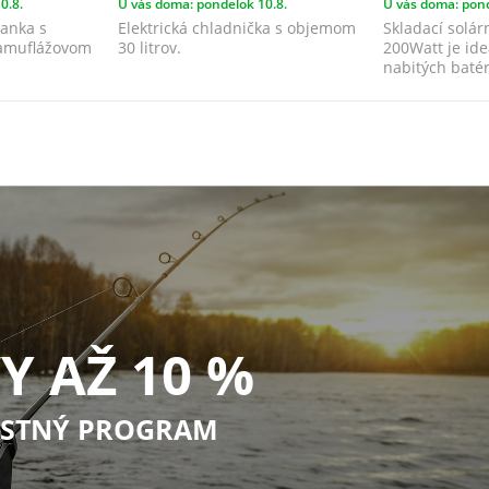
0.8.
U vás doma: pondelok 10.8.
U vás doma: pond
anka s
Elektrická chladnička s objemom
Skladací solár
kamuflážovom
30 litrov.
200Watt je id
nabitých batéri
d...
Y AŽ 10 %
STNÝ PROGRAM