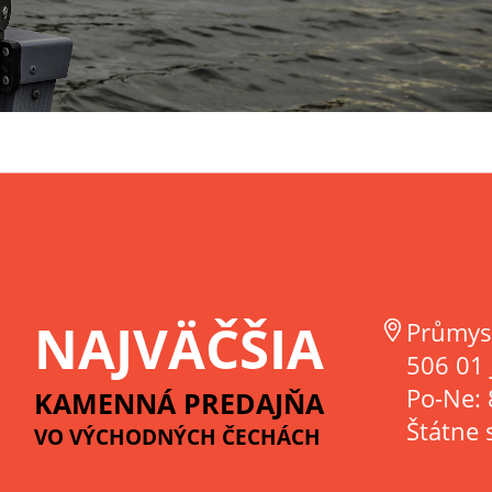
NAJVÄČŠIA
Průmys
506 01 
Po-Ne: 
KAMENNÁ PREDAJŇA
Štátne 
VO VÝCHODNÝCH ČECHÁCH