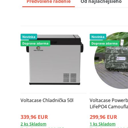
Predvolené radenie
Od najlacnejšieho
Novinka
Novinka
Doprava zdarma
Doprava zdarma
Voltacase Chladnička 50l
Voltacase Power
LiFePO4 Camoufl
339,96 EUR
299,96 EUR
2 ks Skladom
1 ks Skladom