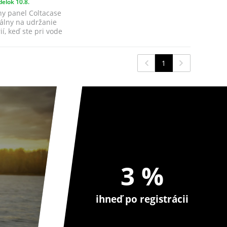
elok 10.8.
ny panel Coltacase
eálny na udržanie
í, keď ste pri vode
1
3 %
ihneď po registrácii