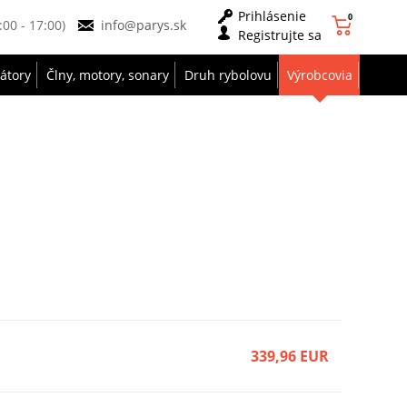
Prihlásenie
0
9:00 - 17:00)
info@parys.sk
Registrujte sa
zátory
Člny, motory, sonary
Druh rybolovu
Výrobcovia
339,96 EUR