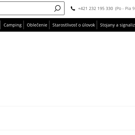
+421 232 195 330
(Po - Pia 
Camping
Oblečenie
Starostlivosť o úlovok
Stojany a signali