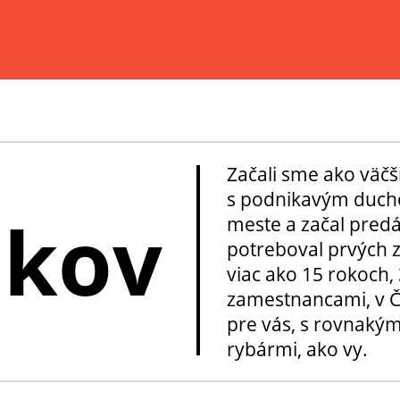
Začali sme ako väčš
s podnikavým ducho
okov
meste a začal pred
potreboval prvých z
viac ako 15 rokoch, 
zamestnancami, v Če
pre vás, s rovnakým
rybármi, ako vy.