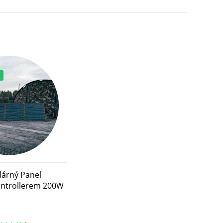
a
lárný Panel
ontrollerem 200W