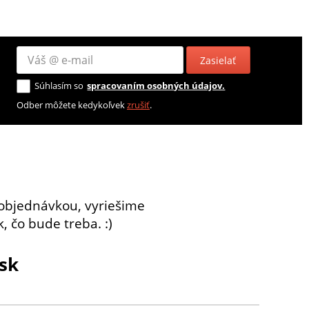
Zasielať
Súhlasím so
spracovaním osobných údajov.
Odber môžete kedykoľvek
zrušiť
.
objednávkou, vyriešime
, čo bude treba. :)
sk