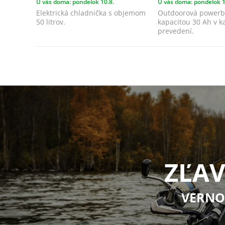
U vás doma: pondelok 10.8.
U vás doma: pondelok 1
Elektrická chladnička s objemom
Outdoorová powerb
50 litrov.
kapacitou 30 Ah v 
prevedení.
ZĽAV
VERNO