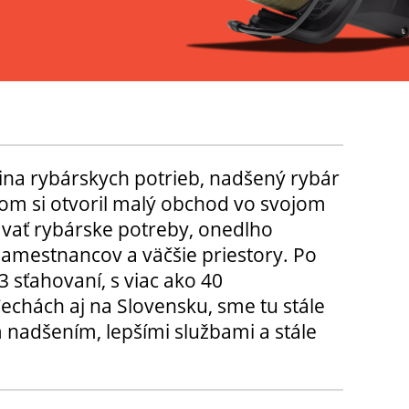
ina rybárskych potrieb, nadšený rybár
m si otvoril malý obchod vo svojom
ávať rybárske potreby, onedlho
amestnancov a väčšie priestory. Po
3 sťahovaní, s viac ako 40
chách aj na Slovensku, sme tu stále
 nadšením, lepšími službami a stále