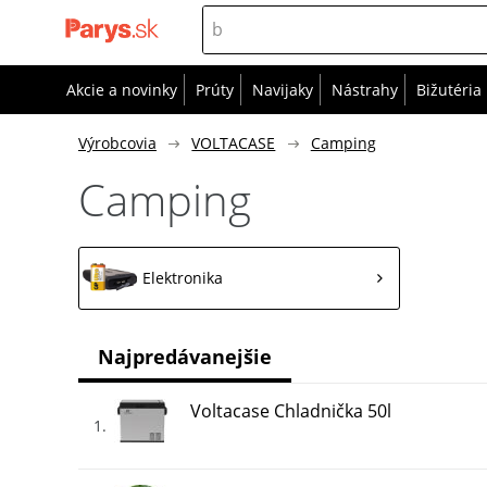
Akcie a novinky
Prúty
Navijaky
Nástrahy
Bižutéria
Výrobcovia
VOLTACASE
Camping
Camping
Elektronika
Najpredávanejšie
Voltacase Chladnička 50l
1