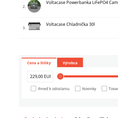
Voltacase Powerbanka LiFePO4 Cam
2
Voltacase Chladnička 30l
3
Voltacase Solárný Panel Skladací S
4
Cena a štítky
Výrobca
Ihneď k odoslaniu
Novinky
Tovar