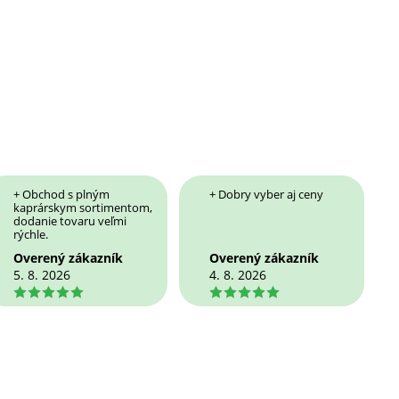
+ Obchod s plným
+ Dobry vyber aj ceny
kaprárskym sortimentom,
dodanie tovaru veľmi
rýchle.
Overený zákazník
Overený zákazník
5. 8. 2026
4. 8. 2026
5
5