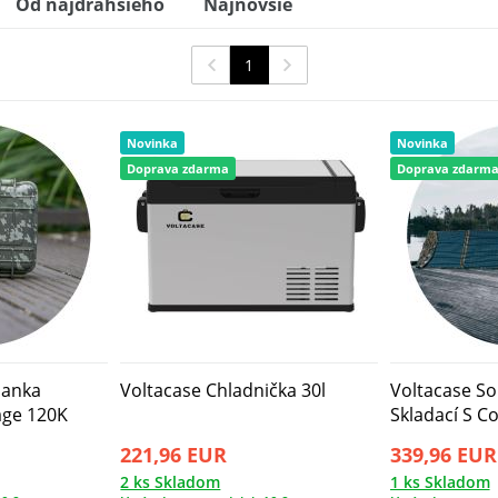
Od najdrahšieho
Najnovšie
1
Novinka
Novinka
Doprava zdarma
Doprava zdarm
banka
Voltacase Chladnička 30l
Voltacase So
age 120K
Skladací S C
221,96 EUR
339,96 EUR
2 ks Skladom
1 ks Skladom