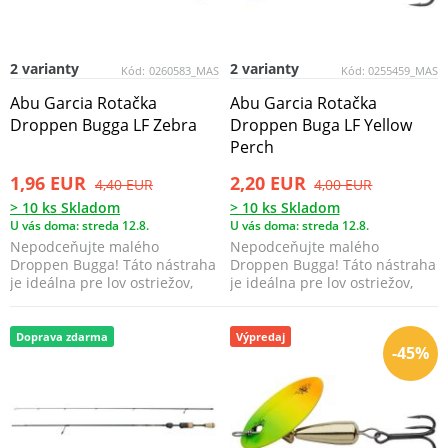
2 varianty
2 varianty
Kód:
0260583_MAS
Kód:
0255459_MAS
Abu Garcia Rotačka
Abu Garcia Rotačka
Droppen Bugga LF Zebra
Droppen Buga LF Yellow
Perch
1,96 EUR
2,20 EUR
4,40 EUR
4,00 EUR
> 10 ks Skladom
> 10 ks Skladom
U vás doma: streda 12.8.
U vás doma: streda 12.8.
Nepodceňujte malého
Nepodceňujte malého
Droppen Bugga! Táto nástraha
Droppen Bugga! Táto nástraha
je ideálna pre lov ostriežov,
je ideálna pre lov ostriežov,
pstruhov, lipňov a mn...
pstruhov, lipňov a mn...
Doprava zdarma
Výpredaj
-45%