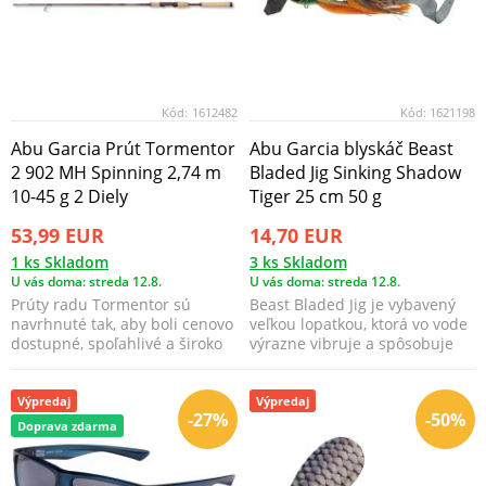
Kód:
1612482
Kód:
1621198
Abu Garcia Prút Tormentor
Abu Garcia blyskáč Beast
2 902 MH Spinning 2,74 m
Bladed Jig Sinking Shadow
10-45 g 2 Diely
Tiger 25 cm 50 g
53,99 EUR
14,70 EUR
1 ks Skladom
3 ks Skladom
U vás doma: streda 12.8.
U vás doma: streda 12.8.
Prúty radu Tormentor sú
Beast Bladed Jig je vybavený
navrhnuté tak, aby boli cenovo
veľkou lopatkou, ktorá vo vode
dostupné, spoľahlivé a široko
výrazne vibruje a spôsobuje
použiteľné.
silné vibrác...
Výpredaj
Výpredaj
-27%
-50%
Doprava zdarma