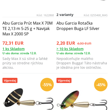
2 varianty
Kód:
1622868
Kód:
0255468_MAS
Abu Garcia Prút Max X 70M
Abu Garcia Rotačka
TE 2,13 m 5-25 g + Navijak
Droppen Buga LF Silver
Max X 2000 SP
72,31 EUR
2,20 EUR
4,00 EUR
1 ks Skladom
> 10 ks Skladom
U vás doma: streda 12.8.
U vás doma: streda 12.8.
Sady Max X sú silné a ľahké
Nepodceňujte malého
prúty so stredne rýchlou
Droppen Bugga! Táto nástraha
akciou.
je ideálna pre lov ostriežov,
pstruhov, lipňov a mn...
Výpredaj
Výpredaj
-55%
-45%