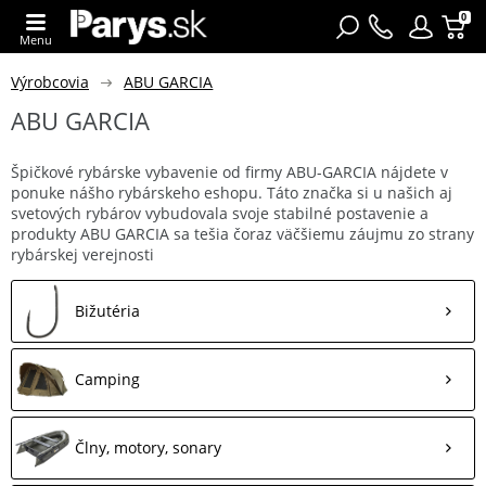
0
Menu
Výrobcovia
ABU GARCIA
ABU GARCIA
Špičkové rybárske vybavenie od firmy ABU-GARCIA nájdete v
ponuke nášho rybárskeho eshopu. Táto značka si u našich aj
svetových rybárov vybudovala svoje stabilné postavenie a
produkty ABU GARCIA sa tešia čoraz väčšiemu záujmu zo strany
rybárskej verejnosti
Bižutéria
Camping
Člny, motory, sonary