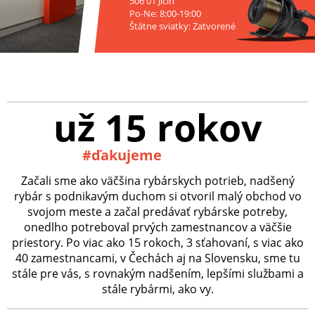
506 01 Jičín
Po-Ne: 8:00-19:00
Štátne sviatky: Zatvorené
už 15 rokov
#ďakujeme
Začali sme ako väčšina rybárskych potrieb, nadšený
rybár s podnikavým duchom si otvoril malý obchod vo
svojom meste a začal predávať rybárske potreby,
onedlho potreboval prvých zamestnancov a väčšie
priestory. Po viac ako 15 rokoch, 3 sťahovaní, s viac ako
40 zamestnancami, v Čechách aj na Slovensku, sme tu
stále pre vás, s rovnakým nadšením, lepšími službami a
stále rybármi, ako vy.