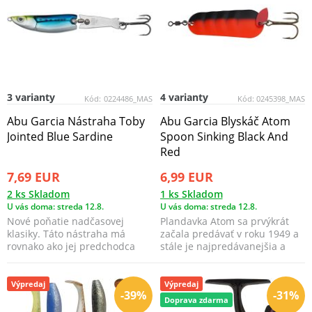
3 varianty
4 varianty
Kód:
0224486_MAS
Kód:
0245398_MAS
Abu Garcia Nástraha Toby
Abu Garcia Blyskáč Atom
Jointed Blue Sardine
Spoon Sinking Black And
Red
7,69 EUR
6,99 EUR
2 ks Skladom
1 ks Skladom
U vás doma: streda 12.8.
U vás doma: streda 12.8.
Nové poňatie nadčasovej
Plandavka Atom sa prvýkrát
klasiky. Táto nástraha má
začala predávať v roku 1949 a
rovnako ako jej predchodca
stále je najpredávanejšia a
lákavú trepotavú akciu,...
skvele funguje.
Výpredaj
Výpredaj
-39%
-31%
Doprava zdarma