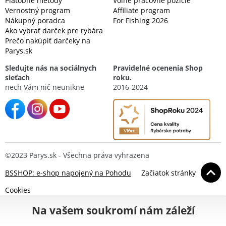
Platobné metódy
Voľné pracovné pozície
Vernostný program
Affiliate program
Nákupný poradca
For Fishing 2026
Ako vybrať darček pre rybára
Prečo nakúpiť darčeky na
Parys.sk
Sledujte nás na sociálnych
Pravidelné ocenenia Shop
sieťach
roku.
nech Vám nič neunikne
2016-2024
©2023 Parys.sk - Všechna práva vyhrazena
BSSHOP: e-shop napojený na Pohodu
Začiatok stránky
Cookies
Na vašem soukromí nám záleží