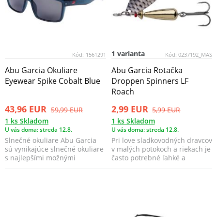
1 varianta
Kód:
1561291
Kód:
0237192_MAS
Abu Garcia Okuliare
Abu Garcia Rotačka
Eyewear Spike Cobalt Blue
Droppen Spinners LF
Roach
43,96 EUR
2,99 EUR
59,99 EUR
5,99 EUR
1 ks Skladom
1 ks Skladom
U vás doma: streda 12.8.
U vás doma: streda 12.8.
Slnečné okuliare Abu Garcia
Pri love sladkovodných dravcov
sú vynikajúce slnečné okuliare
v malých potokoch a riekach je
s najlepšími možnými
často potrebné ľahké a
materiálmi pri rybár...
vyvážené náčini...