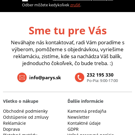
Odber môžete kedykoľvek
zrušiť
.
Sme tu pre Vás
Neváhajte nás kontaktovať, radi Vám poradíme s
výberom, pomôžeme s objednávkou, vyriešime
reklamáciu, zistíme, kde sa nachádza Váš balík,
jednoducho čokoľvek, čo bude treba. :)
232 195 330
info@parys.sk
Po-Pia: 9:00-17:00
Všetko o nákupe
Ďalšie informácie
Obchodné podmienky
Kamenná predajňa
Odstúpenie od zmluvy
Newsletter
Reklamácie
Kontaktné údaje
Doprava
GDPR