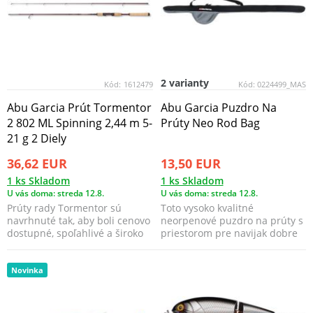
2 varianty
Kód:
1612479
Kód:
0224499_MAS
Abu Garcia Prút Tormentor
Abu Garcia Puzdro Na
2 802 ML Spinning 2,44 m 5-
Prúty Neo Rod Bag
21 g 2 Diely
36,62 EUR
13,50 EUR
1 ks Skladom
1 ks Skladom
U vás doma: streda 12.8.
U vás doma: streda 12.8.
Prúty rady Tormentor sú
Toto vysoko kvalitné
navrhnuté tak, aby boli cenovo
neorpenové puzdro na prúty s
dostupné, spoľahlivé a široko
priestorom pre navijak dobre
využiteľné.
ochráni vaše rybárske...
Novinka