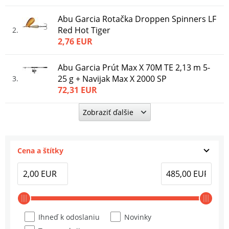
Abu Garcia Rotačka Droppen Spinners LF
Red Hot Tiger
2
2,76 EUR
Abu Garcia Prút Max X 70M TE 2,13 m 5-
25 g + Navijak Max X 2000 SP
3
72,31 EUR
Zobraziť ďalšie
Abu Garcia Rotačka Droppen Buga LF
Silver
4
2,20 EUR
Cena a štítky
Abu Garcia Rotačka Droppen Bugga LF
Zebra
5
1,96 EUR
Abu Garcia Rotačka Droppen Buga LF
Ihneď k odoslaniu
Novinky
Yellow Perch
6