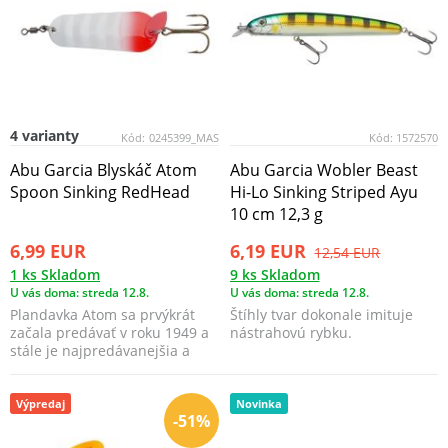
4 varianty
Kód:
0245399_MAS
Kód:
1572570
Abu Garcia Blyskáč Atom
Abu Garcia Wobler Beast
Spoon Sinking RedHead
Hi-Lo Sinking Striped Ayu
10 cm 12,3 g
6,99 EUR
6,19 EUR
12,54 EUR
1 ks Skladom
9 ks Skladom
U vás doma: streda 12.8.
U vás doma: streda 12.8.
Plandavka Atom sa prvýkrát
Štíhly tvar dokonale imituje
začala predávať v roku 1949 a
nástrahovú rybku.
stále je najpredávanejšia a
skvele funguje.
Výpredaj
Novinka
-51%