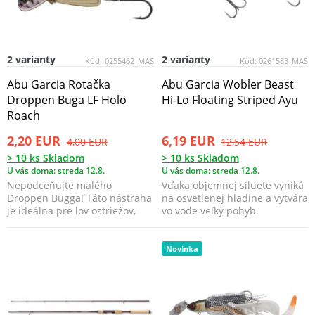
2 varianty
2 varianty
Kód:
0255462_MAS
Kód:
0261583_MAS
Abu Garcia Rotačka
Abu Garcia Wobler Beast
Droppen Buga LF Holo
Hi-Lo Floating Striped Ayu
Roach
2,20 EUR
6,19 EUR
4,00 EUR
12,54 EUR
> 10 ks Skladom
> 10 ks Skladom
U vás doma: streda 12.8.
U vás doma: streda 12.8.
Nepodceňujte malého
Vďaka objemnej siluete vyniká
Droppen Bugga! Táto nástraha
na osvetlenej hladine a vytvára
je ideálna pre lov ostriežov,
vo vode veľký pohyb.
pstruhov, lipňov a mn...
Novinka