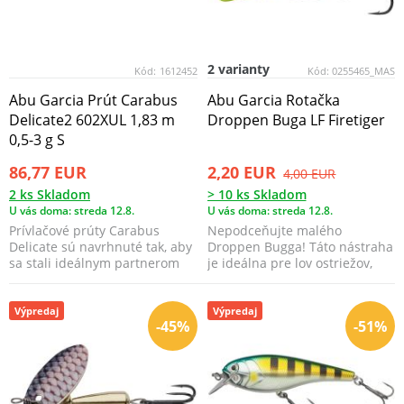
2 varianty
Kód:
1612452
Kód:
0255465_MAS
Abu Garcia Prút Carabus
Abu Garcia Rotačka
Delicate2 602XUL 1,83 m
Droppen Buga LF Firetiger
0,5-3 g S
86,77 EUR
2,20 EUR
4,00 EUR
2 ks Skladom
> 10 ks Skladom
U vás doma: streda 12.8.
U vás doma: streda 12.8.
Prívlačové prúty Carabus
Nepodceňujte malého
Delicate sú navrhnuté tak, aby
Droppen Bugga! Táto nástraha
sa stali ideálnym partnerom
je ideálna pre lov ostriežov,
na lov s mikro n...
pstruhov, lipňov a mn...
Výpredaj
Výpredaj
-45%
-51%