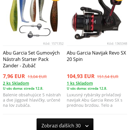
Kód:
1571352
Kód:
1365348
Abu Garcia Set Gumových
Abu Garcia Navijak Revo SX
Nástrah Starter Pack
20 Spin
Zander - Zubáč
7,96 EUR
104,93 EUR
13,04 EUR
151,54 EUR
2 ks Skladom
1 ks Skladom
U vás doma: streda 12.8.
U vás doma: streda 12.8.
Balenie obsahujúce 5 nástrah
Luxusný rybársky prívlačový
a dve jiggové hlavičky, určené
navijak Abu Garcia Revo SX s
na lov zubáča.
prednou brzdou. Telo a
prevody navi...
Zobrazi ďalších 30