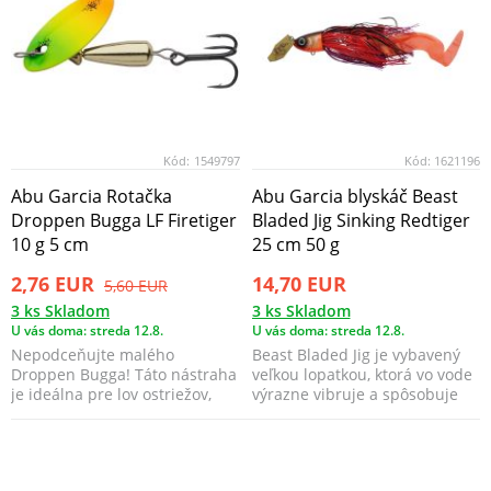
Kód:
1549797
Kód:
1621196
Abu Garcia Rotačka
Abu Garcia blyskáč Beast
Droppen Bugga LF Firetiger
Bladed Jig Sinking Redtiger
10 g 5 cm
25 cm 50 g
2,76 EUR
14,70 EUR
5,60 EUR
3 ks Skladom
3 ks Skladom
U vás doma: streda 12.8.
U vás doma: streda 12.8.
Nepodceňujte malého
Beast Bladed Jig je vybavený
Droppen Bugga! Táto nástraha
veľkou lopatkou, ktorá vo vode
je ideálna pre lov ostriežov,
výrazne vibruje a spôsobuje
pstruhov, lipňov a mn...
silné vibrác...