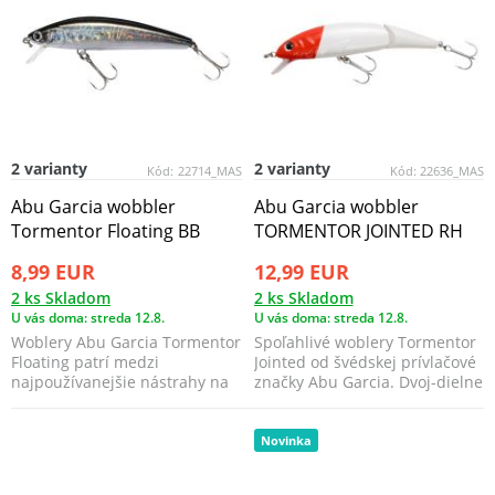
2 varianty
2 varianty
Kód:
22714_MAS
Kód:
22636_MAS
Abu Garcia wobbler
Abu Garcia wobbler
Tormentor Floating BB
TORMENTOR JOINTED RH
8,99 EUR
12,99 EUR
2 ks Skladom
2 ks Skladom
U vás doma: streda 12.8.
U vás doma: streda 12.8.
Woblery Abu Garcia Tormentor
Spoľahlivé woblery Tormentor
Floating patrí medzi
Jointed od švédskej prívlačové
najpoužívanejšie nástrahy na
značky Abu Garcia. Dvoj-dielne
lov dravcov. ...
z...
Novinka