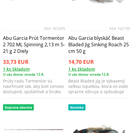
Kód:
1612476
Kód:
1621193
Abu Garcia Prút Tormentor
Abu Garcia blyskáč Beast
2 702 ML Spinning 2,13 m 5-
Bladed Jig Sinking Roach 25
21 g 2 Diely
cm 50 g
33,73 EUR
14,70 EUR
1 ks Skladom
1 ks Skladom
U vás doma: streda 12.8.
U vás doma: streda 12.8.
Prúty radu Tormentor sú
Beast Bladed Jig je vybavený
navrhnuté tak, aby boli cenovo
veľkou lopatkou, ktorá vo vode
dostupné, spoľahlivé a široko
výrazne vibruje a spôsobuje
použiteľné.
silné vibrác...
Doprava zdarma
Novinka