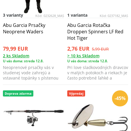
3 varianty
1 varianta
Kód:
0232628_MAS
Kód:
0237182_MAS
Abu Garcia Prsačky
Abu Garcia Rotačka
Neoprene Waders
Droppen Spinners LF Red
Hot Tiger
79,99 EUR
2,76 EUR
5,99 EUR
2 ks Skladom
> 10 ks Skladom
U vás doma: streda 12.8.
U vás doma: streda 12.8.
Neoprenové prsačky vás v
Pri love sladkovodných dravcov
studenej vode zahrejú a
v malých potokoch a riekach je
vstavané topánky s plstenou
často potrebné ľahké a
podrážkou vám pomôžu pr...
vyvážené náčini...
Doprava zdarma
Výpredaj
-45%