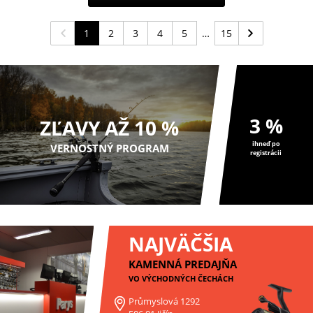
1
2
3
4
5
15
3 %
ZĽAVY AŽ 10 %
ihneď po
VERNOSTNÝ PROGRAM
registrácii
NAJVÄČŠIA
KAMENNÁ PREDAJŇA
VO VÝCHODNÝCH ČECHÁCH
Průmyslová 1292