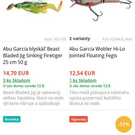
2 varianty
Kód:
1621195
Kód:
0224435_MAS
Abu Garcia blyskáč Beast
Abu Garcia Wobler Hi-Lo
Bladed Jig Sinking Firetiger
Jointed Floating Fegis
25 cm 50 g
14,70 EUR
12,54 EUR
3 ks Skladom
1 ks Skladom
U vás doma: streda 12.8.
U vás doma: streda 12.8.
Beast Bladed Jig je vybavený
Táto malá plávajúca nástraha
veľkou lopatkou, ktorá vo vode
upúta pozornosť každého
výrazne vibruje a spôsobuje
dravca vo vode.
silné vibrác...
Novinka
Výpredaj
-51%