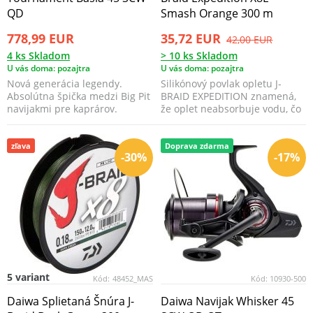
QD
Smash Orange 300 m
778,99 EUR
35,72 EUR
42,00 EUR
4 ks Skladom
> 10 ks Skladom
U vás doma: pozajtra
U vás doma: pozajtra
Nová generácia legendy.
Silikónový povlak opletu J-
Absolútna špička medzi Big Pit
BRAID EXPEDITION znamená,
navijakmi pre kaprárov.
že oplet neabsorbuje vodu, čo
je dôležité, že o...
zľava
Doprava zdarma
-30%
-17%
5 variant
Kód:
48452_MAS
Kód:
10930-500
Daiwa Splietaná Šnúra J-
Daiwa Navijak Whisker 45