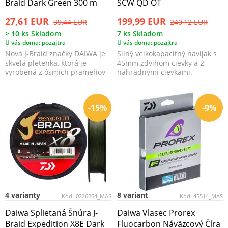
Braid Dark Green 300 m
SCW QD OT
27,61 EUR
199,99 EUR
39,44 EUR
240,12 EUR
> 10 ks Skladom
7 ks Skladom
U vás doma: pozajtra
U vás doma: pozajtra
Nová J-Braid značky DAIWA je
Silný veľkokapacitný navijak s
skvelá pletenka, ktorá je
45mm zdvihom cievky a 2
vyrobená z ôsmich prameňov
náhradnými cievkami.
a napĺňa všetky po...
-15%
-9%
4 varianty
8 variant
Kód:
0226264_MAS
Kód:
45514_MAS
Daiwa Splietaná Šnúra J-
Daiwa Vlasec Prorex
Braid Expedition X8E Dark
Fluocarbon Náväzcový Číra