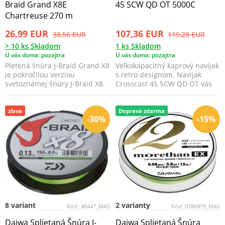
Braid Grand X8E
45 SCW QD OT 5000C
Chartreuse 270 m
26,99 EUR
107,36 EUR
38,56 EUR
119,28 EUR
> 10 ks Skladom
1 ks Skladom
U vás doma: pozajtra
U vás doma: pozajtra
Pletená šnúra J-Braid Grand X8
Veľkokapacitný kaprový navijak
je pokročilou verziou
s retro designom. Navijak
svetoznámej šnúry J-Braid X8.
Crosscast 45 SCW QD OT vás
presvedčí najnov...
zľava
Doprava zdarma
-30%
-15%
8 variant
2 varianty
Kód:
48447_MAS
Kód:
0186979_MAS
Daiwa Splietaná Šnúra J-
Daiwa Splietaná Šnúra