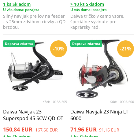
1 ks Skladom
> 10 ks Skladom
U vás doma: pozajtra
U vás doma: pozajtra
Silný navijak pre lov na feeder
Daiwa tričko v camo vzore,
- s 25mm zdvihom cievky a QD
špeciálne vyvinuté pre
brzdou.
kaprársky rad.
Doprava zdarma
Doprava zdarma
-10%
-21%
Kód:
10158-505
Kód:
10005-600
Daiwa Navijak 23
Daiwa Navijak 23 Ninja LT
Superspod 45 SCW QD-OT
6000
150,84 EUR
71,96 EUR
167,60 EUR
91,16 EUR
1 ks Skladom
1 ks Skladom