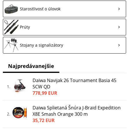
Starostlivosť o úlovok
Prúty
Stojany a signalizátory
Najpredávanejšie
Daiwa Navijak 26 Tournament Basia 45
SCW QD
1
778,99 EUR
Daiwa Splietaná Šnúra J-Braid Expedition
X8E Smash Orange 300 m
2
35,72 EUR