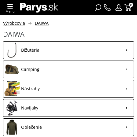
0
Menu
Výrobcovia
DAIWA
DAIWA
Bižutéria
Camping
Nástrahy
Navijaky
Oblečenie