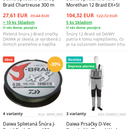
Braid Chartreuse 300 m
Morethan 12 Braid EX+SI
27,61 EUR
104,32 EUR
39,44 EUR
122,72 EUR
> 10 ks Skladom
5 ks Skladom
U vás doma: pozajtra
U vás doma: pozajtra
Pletená šnúra J-Braid značky
Šnúry 12 Braid od DAIWY
DAIWA je skvelá, je vyrobená z
patria k tomu najlepšiemu, čo
ôsmich prameňov a napĺňa
je na súčasnom svetovom trhu
všetky požiadav...
dostupné.
zľava
Novinka
-30%
Doprava zdarma
4 varianty
3 varianty
Kód:
48449_MAS
Kód:
0248027_MAS
Daiwa Splietaná Šnúra J-
Daiwa Prsačky D-Vec