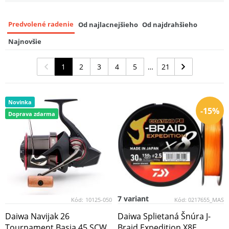
Daiwa Splietaná Šnúra J-Braid Grand X8E
Predvolené radenie
Od najlacnejšieho
Od najdrahšieho
Chartreuse 135 m
8
14,98 EUR
Najnovšie
Daiwa Splietaná Šnúra J-Braid Grand X8E
1
2
3
4
5
21
Chartreuse 270 m
9
26,99 EUR
Novinka
-15%
Doprava zdarma
7 variant
Kód:
10125-050
Kód:
0217655_MAS
Daiwa Navijak 26
Daiwa Splietaná Šnúra J-
Tournament Basia 45 SCW
Braid Expedition X8E