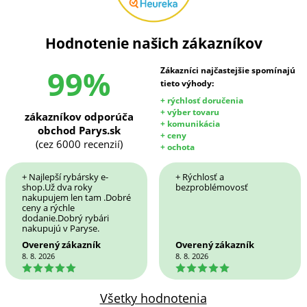
Hodnotenie našich zákazníkov
99%
Zákazníci najčastejšie spomínajú
tieto výhody:
+ rýchlosť doručenia
+ výber tovaru
zákazníkov odporúča
+ komunikácia
obchod Parys.sk
+ ceny
(cez 6000 recenzií)
+ ochota
+ Najlepší rybársky e-
+ Rýchlosť a
shop.Už dva roky
bezproblémovosť
nakupujem len tam .Dobré
ceny a rýchle
dodanie.Dobrý rybári
nakupujú v Paryse.
Overený zákazník
Overený zákazník
8. 8. 2026
8. 8. 2026
5
5
Všetky hodnotenia