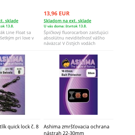
13,96 EUR
t. sklade
Skladom na ext. sklade
ok 13.8.
U vás doma: štvrtok 13.8.
ák Line Float sa
Špičkový fluorocarbon zaisťujúci
šetkým pri love v
absolútnu neviditeľnosť vášho
náväzca! V čistých vodách
štrkovís...
ík quick lock č. 8
Ashima zmršťovacia ochrana
nástrah 22-30mm