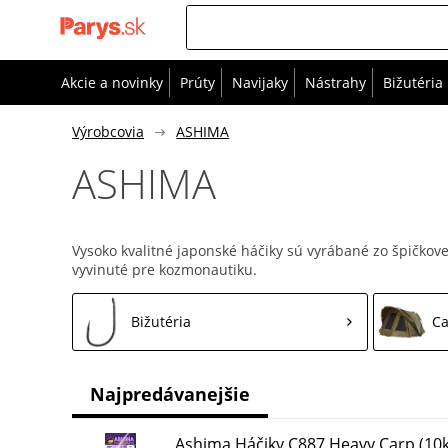
Akcie a novinky
Prúty
Navijaky
Nástrahy
Bižutéria
Výrobcovia
ASHIMA
ASHIMA
Vysoko kvalitné japonské háčiky sú vyrábané zo špičkovej
vyvinuté pre kozmonautiku.
Bižutéria
C
Najpredávanejšie
Ashima Háčiky C887 Heavy Carp (10k