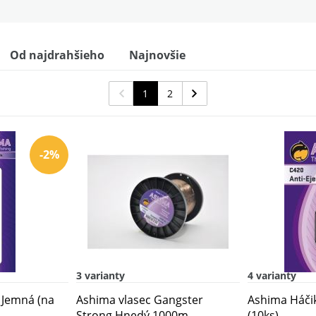
Od najdrahšieho
Najnovšie
nk (10ks)
1
2
-2%
3 varianty
4 varianty
a Jemná (na
Ashima vlasec Gangster
Ashima Háčik
Strong Hnedý 1000m
(10ks)