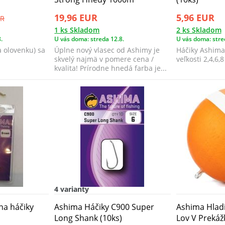
19,96 EUR
5,96 EUR
UR
1 ks Skladom
2 ks Skladom
.
U vás doma: streda 12.8.
U vás doma: stre
a olovenku) sa
Úplne nový vlasec od Ashimy je
Háčiky Ashima 
skvelý najmä v pomere cena /
veľkosti 2,4,6,8
kvalita! Prírodne hnedá farba je...
4 varianty
na háčiky
Ashima Háčiky C900 Super
Ashima Hladi
Long Shank (10ks)
Lov V Prekáž