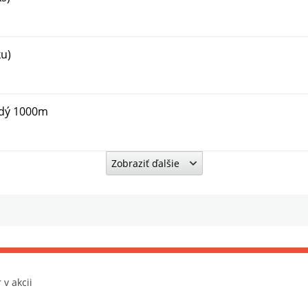
ku)
edý 1000m
Zobraziť ďalšie
10ks)
 v akcii