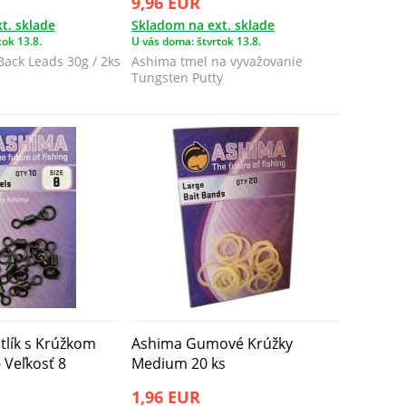
9,96 EUR
t. sklade
Skladom na ext. sklade
ok 13.8.
U vás doma: štvrtok 13.8.
Back Leads 30g / 2ks
Ashima tmel na vyvažovanie
Tungsten Putty​
tlík s Krúžkom
Ashima Gumové Krúžky
 Veľkosť 8
Medium 20 ks
1,96 EUR