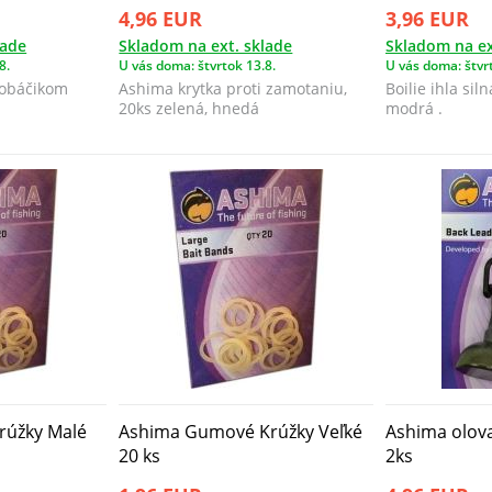
4,96 EUR
3,96 EUR
lade
Skladom na ext. sklade
Skladom na ex
8.
U vás doma: štvrtok 13.8.
U vás doma: štvrt
 zobáčikom
Ashima krytka proti zamotaniu,
Boilie ihla si
20ks zelená, hnedá
modrá .
rúžky Malé
Ashima Gumové Krúžky Veľké
Ashima olova
20 ks
2ks