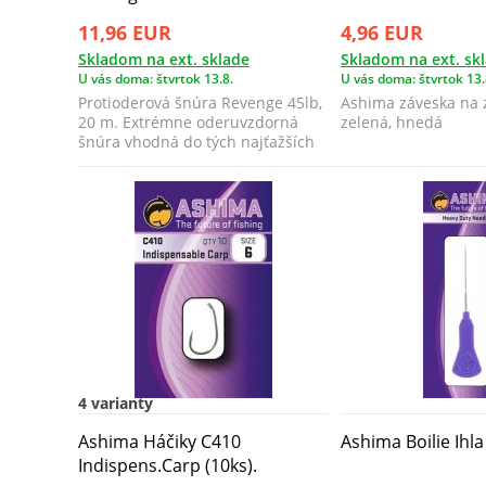
11,96 EUR
4,96 EUR
Skladom na ext. sklade
Skladom na ext. sk
U vás doma: štvrtok 13.8.
U vás doma: štvrtok 13.
Protioderová šnúra Revenge 45lb,
Ashima záveska na z
20 m. Extrémne oderuvzdorná
zelená, hnedá
šnúra vhodná do tých najťažších
podmien...
4 varianty
Ashima Háčiky C410
Ashima Boilie Ihl
Indispens.Carp (10ks).