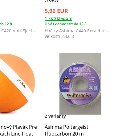
5,96 EUR
1 ks Skladom
da 12.8.
U vás doma: streda 12.8.
C420 Anti-Eject -
Háčiky Ashima C440 Excalibur -
veľkosti 2,4,6,8
2 varianty
nový Plavák Pre
Ashima Poltergeist
kách Line Float
Fluocarbon 20 m