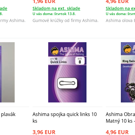
1,96 EUR
4,96 EUR
lade
Skladom na ext. sklade
Skladom na ex
8.
U vás doma: štvrtok 13.8.
U vás doma: štvrt
irmy Ashima.
Gumové krúžky od firmy Ashima.​
Ashima olova 
 plavák
Ashima spojka quick links 10
Ashima Obra
ks
Matný 10 ks -
3,96 EUR
4,96 EUR