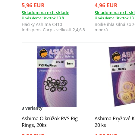
5,96 EUR
4,96 EUR
Skladom na ext. sklade
Skladom na ext. sk
U vás doma: štvrtok 13.8.
U vás doma: štvrtok 13.
Háčiky Ashima C410
Boilie ihla silná so
Indispens.Carp - veľkosti 2,4,6,8
modrá ..​
3 varianty
Ashima O krúžok RVS Rig
Ashima Pryžové K
Rings, 20ks
20 ks