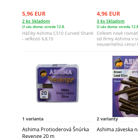
5,96 EUR
4,96 EUR
2 ks Skladom
3 ks Skladom
U vás doma: streda 12.8.
U vás doma: streda 12.8
Háčiky Ashima C510 Curved Shank
Celkom nové rovnát
- veľkosti 6,8,10
od firmy Ashima v s
neuveriteľnú cenu! K
1 varianta
2 varianty
Ashima Protioderová Šnúrka
Ashima záveska na
Revenge 20 m