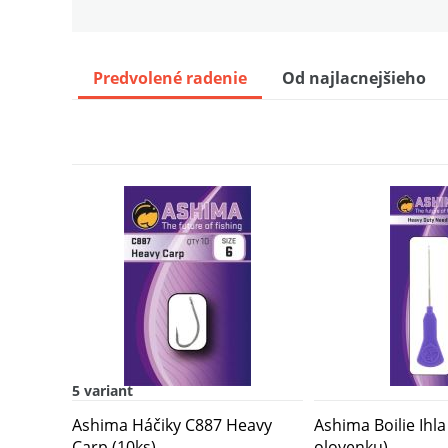
Ashima rovnátka na háčiky
7
Predvolené radenie
Od najlacnejšieho
Ashima Háčiky C900 Super Long Sha
8
5 variant
Ashima Háčiky C887 Heavy
Ashima Boilie Ihl
Carp (10ks)
olovenku)