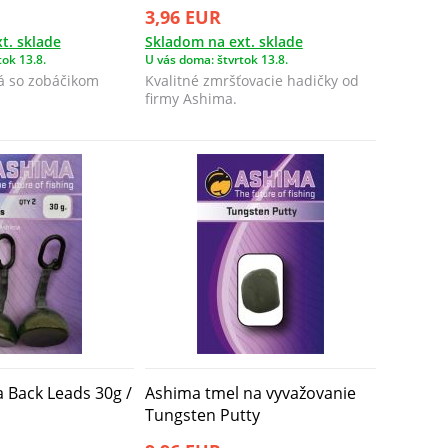
3,96 EUR
t. sklade
Skladom na ext. sklade
ok 13.8.
U vás doma: štvrtok 13.8.
lná so zobáčikom
Kvalitné zmršťovacie hadičky od
firmy Ashima.
 Back Leads 30g /
Ashima tmel na vyvažovanie
Tungsten Putty