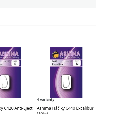
4,96 EUR
5,96 EUR
4 varianty
y C420 Anti-Eject
Ashima Háčiky C440 Excalibur
(10ks)