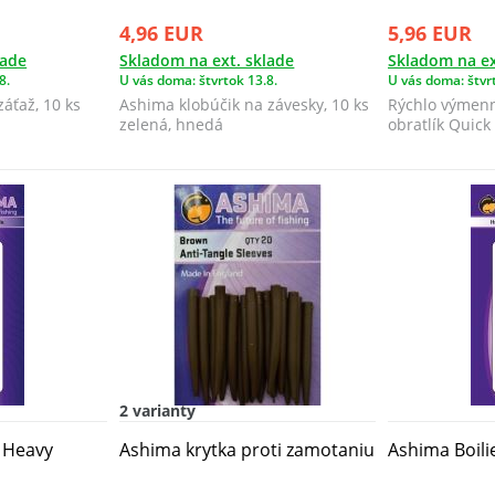
4,96 EUR
5,96 EUR
lade
Skladom na ext. sklade
Skladom na ex
8.
U vás doma: štvrtok 13.8.
U vás doma: štvrt
áťaž, 10 ks
Ashima klobúčik na závesky, 10 ks
Rýchlo výmenn
zelená, hnedá
obratlík Quick 
2 varianty
a Heavy
Ashima krytka proti zamotaniu
Ashima Boili