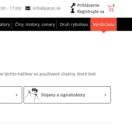
Prihlásenie
0
9:00 - 17:00)
info@parys.sk
Registrujte sa
zátory
Člny, motory, sonary
Druh rybolovu
Výrobcovia
 týchto háčikov sú používané zliatiny, ktoré boli
Stojany a signalizátory