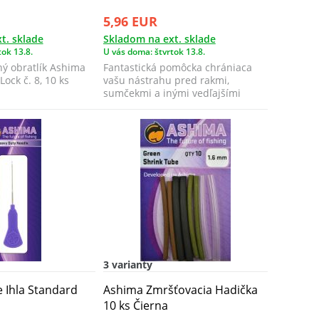
5,96 EUR
t. sklade
Skladom na ext. sklade
ok 13.8.
U vás doma: štvrtok 13.8.
ý obratlík Ashima
Fantastická pomôcka chrániaca
Lock č. 8, 10 ks
vašu nástrahu pred rakmi,
sumčekmi a inými vedľajšími
teroristami! ...
3 varianty
e Ihla Standard
Ashima Zmršťovacia Hadička
10 ks Čierna