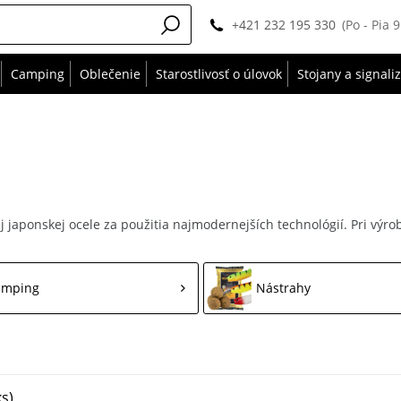
+421 232 195 330
(Po - Pia 
Camping
Oblečenie
Starostlivosť o úlovok
Stojany a signali
 japonskej ocele za použitia najmodernejších technológií. Pri výrobe
amping
Nástrahy
s)