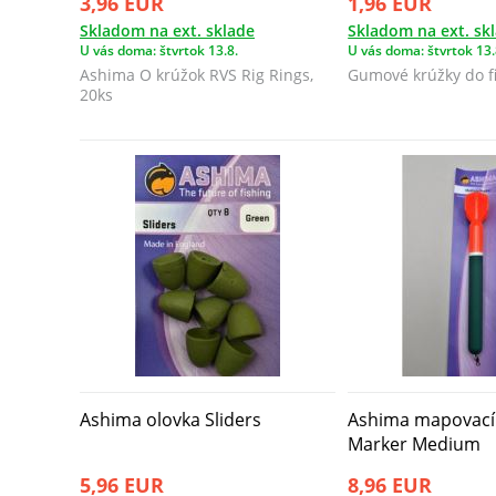
3,96 EUR
1,96 EUR
Skladom na ext. sklade
Skladom na ext. sk
U vás doma: štvrtok 13.8.
U vás doma: štvrtok 13.
Ashima O krúžok RVS Rig Rings,
Gumové krúžky do f
20ks
Ashima olovka Sliders
Ashima mapovací
Marker Medium
5,96 EUR
8,96 EUR