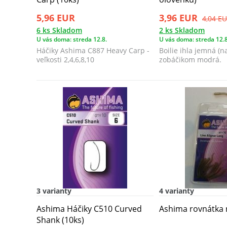
5,96 EUR
3,96 EUR
4,04 E
6 ks Skladom
2 ks Skladom
U vás doma: streda 12.8.
U vás doma: streda 12.8
Háčiky Ashima C887 Heavy Carp -
Boilie ihla jemná (n
veľkosti 2,4,6,8,10
zobáčikom modrá.​
3 varianty
4 varianty
Ashima Háčiky C510 Curved
Ashima rovnátka 
Shank (10ks)