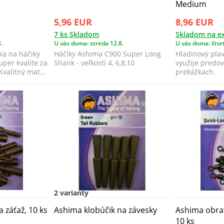
Medium
5,96 EUR
8,96 EUR
7 ks Skladom
Skladom na ex
.
U vás doma: streda 12.8.
U vás doma: štvrt
ka na háčiky
Háčiky Ashima C900 Super Long
Hladinový plav
uper kvalite za
Shank - veľkosti 4, 6,8,10
využije predov
valitný mat...
prekážkach.
2 varianty
 záťaž, 10 ks
Ashima klobúčik na závesky
Ashima obratl
10 ks