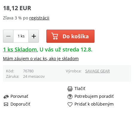
18,12 EUR
Zľava 3 % po
registrácii
Do košíka
1 ks Skladom
U vás už streda 12.8.
Mám záujem o viac ks, ako je skladom
Kód
76780
Výrobca
SAVAGE GEAR
Záruka
24 mesiacov
Tlačiť
Porovnať
Potrebujem poradiť
Doporučiť
Pridať k obľúbeným