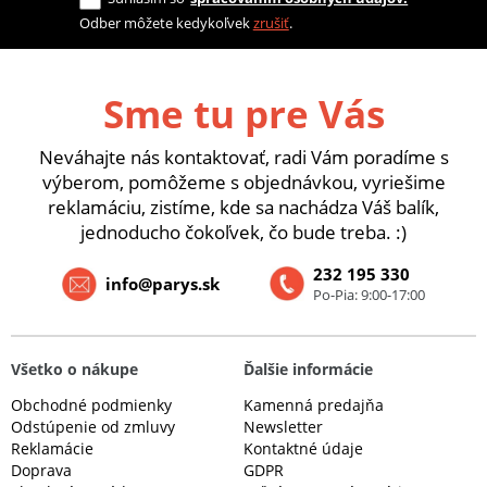
Odber môžete kedykoľvek
zrušiť
.
Sme tu pre Vás
Neváhajte nás kontaktovať, radi Vám poradíme s
výberom, pomôžeme s objednávkou, vyriešime
reklamáciu, zistíme, kde sa nachádza Váš balík,
jednoducho čokoľvek, čo bude treba. :)
232 195 330
info@parys.sk
Po-Pia: 9:00-17:00
Všetko o nákupe
Ďalšie informácie
Obchodné podmienky
Kamenná predajňa
Odstúpenie od zmluvy
Newsletter
Reklamácie
Kontaktné údaje
Doprava
GDPR