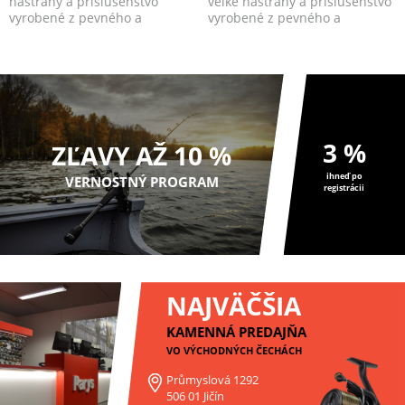
nástrahy a príslušenstvo
veľké nástrahy a príslušenstvo
vyrobené z pevného a
vyrobené z pevného a
odolného materiálu.
odolného materiá...
3 %
ZĽAVY AŽ 10 %
ihneď po
VERNOSTNÝ PROGRAM
registrácii
NAJVÄČŠIA
KAMENNÁ PREDAJŇA
VO VÝCHODNÝCH ČECHÁCH
Průmyslová 1292
506 01 Jičín