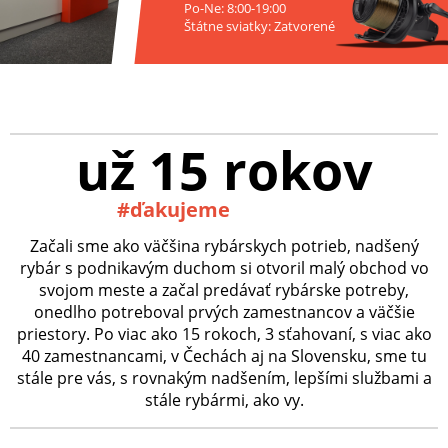
Po-Ne: 8:00-19:00
Štátne sviatky: Zatvorené
už 15 rokov
#ďakujeme
Začali sme ako väčšina rybárskych potrieb, nadšený
rybár s podnikavým duchom si otvoril malý obchod vo
svojom meste a začal predávať rybárske potreby,
onedlho potreboval prvých zamestnancov a väčšie
priestory. Po viac ako 15 rokoch, 3 sťahovaní, s viac ako
40 zamestnancami, v Čechách aj na Slovensku, sme tu
stále pre vás, s rovnakým nadšením, lepšími službami a
stále rybármi, ako vy.