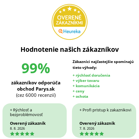
Hodnotenie našich zákazníkov
99%
Zákazníci najčastejšie spomínajú
tieto výhody:
+ rýchlosť doručenia
+ výber tovaru
zákazníkov odporúča
+ komunikácia
obchod Parys.sk
+ ceny
(cez 6000 recenzií)
+ ochota
+ Rýchlosť a
+ Profi pristup k zakaznikovi
bezproblémovosť
Overený zákazník
Overený zákazník
8. 8. 2026
7. 8. 2026
5
5