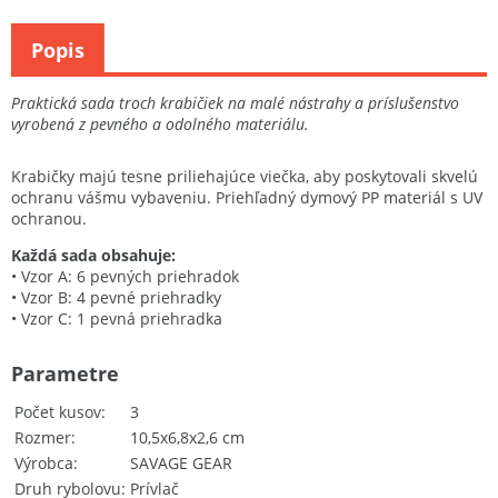
Popis
Praktická sada troch krabičiek na malé nástrahy a príslušenstvo
vyrobená z pevného a odolného materiálu.
Krabičky majú tesne priliehajúce viečka, aby poskytovali skvelú
ochranu vášmu vybaveniu. Priehľadný dymový PP materiál s UV
ochranou.
Každá sada obsahuje:
• Vzor A: 6 pevných priehradok
• Vzor B: 4 pevné priehradky
• Vzor C: 1 pevná priehradka
Parametre
Počet kusov
3
Rozmer
10,5x6,8x2,6 cm
Výrobca
SAVAGE GEAR
Druh rybolovu
Prívlač