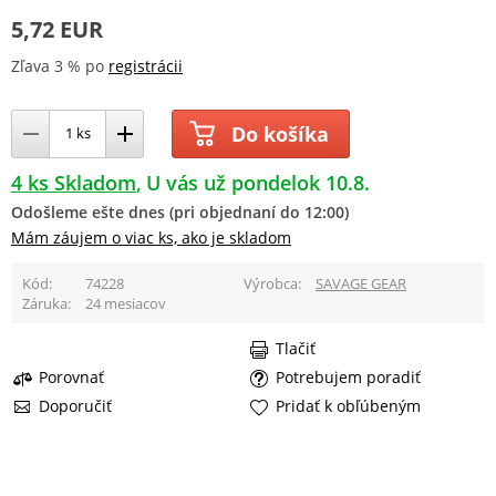
5,72 EUR
Zľava 3 % po
registrácii
Do košíka
4 ks Skladom
U vás už pondelok 10.8.
Odošleme ešte dnes (pri objednaní do 12:00)
Mám záujem o viac ks, ako je skladom
Kód
74228
Výrobca
SAVAGE GEAR
Záruka
24 mesiacov
Tlačiť
Porovnať
Potrebujem poradiť
Doporučiť
Pridať k obľúbeným