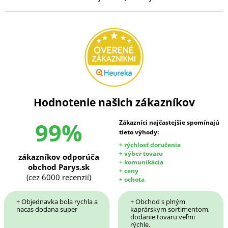
Hodnotenie našich zákazníkov
99%
Zákazníci najčastejšie spomínajú
tieto výhody:
+ rýchlosť doručenia
+ výber tovaru
zákazníkov odporúča
+ komunikácia
obchod Parys.sk
+ ceny
(cez 6000 recenzií)
+ ochota
+ Objednavka bola rychla a
+ Obchod s plným
nacas dodana super
kaprárskym sortimentom,
dodanie tovaru veľmi
rýchle.