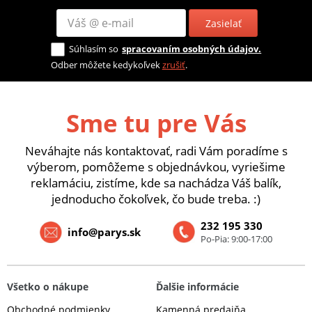
Zasielať
Súhlasím so
spracovaním osobných údajov.
Odber môžete kedykoľvek
zrušiť
.
Sme tu pre Vás
Neváhajte nás kontaktovať, radi Vám poradíme s
výberom, pomôžeme s objednávkou, vyriešime
reklamáciu, zistíme, kde sa nachádza Váš balík,
jednoducho čokoľvek, čo bude treba. :)
232 195 330
info@parys.sk
Po-Pia: 9:00-17:00
Všetko o nákupe
Ďalšie informácie
Obchodné podmienky
Kamenná predajňa