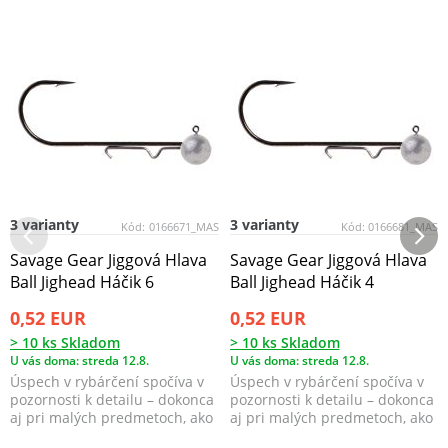
3 varianty
3 varianty
Kód:
0166671_MAS
Kód:
0166681_MAS
Savage Gear Jiggová Hlava
Savage Gear Jiggová Hlava
Ball Jighead Háčik 6
Ball Jighead Háčik 4
0,52 EUR
0,52 EUR
> 10 ks Skladom
> 10 ks Skladom
U vás doma: streda 12.8.
U vás doma: streda 12.8.
Úspech v rybárčení spočíva v
Úspech v rybárčení spočíva v
pozornosti k detailu – dokonca
pozornosti k detailu – dokonca
aj pri malých predmetoch, ako
aj pri malých predmetoch, ako
sú jigové ...
sú jigové ...