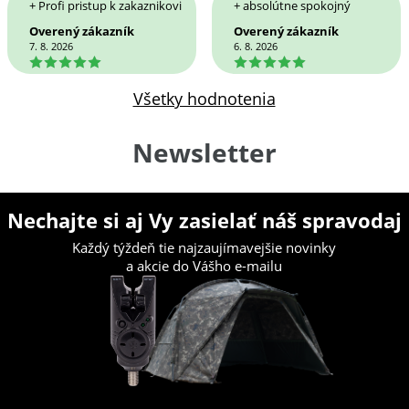
+ Profi pristup k zakaznikovi
+ absolútne spokojný
Overený zákazník
Overený zákazník
7. 8. 2026
6. 8. 2026
5
5
Všetky hodnotenia
Newsletter
Nechajte si aj Vy zasielať náš spravodaj
Každý týždeň tie najzaujímavejšie novinky
a akcie do Vášho e-mailu