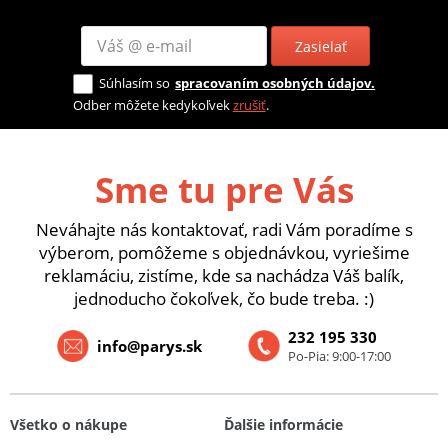
Zasielať
Súhlasím so
spracovaním osobných údajov.
Odber môžete kedykoľvek
zrušiť
.
Sme tu pre Vás
Neváhajte nás kontaktovať, radi Vám poradíme s
výberom, pomôžeme s objednávkou, vyriešime
reklamáciu, zistíme, kde sa nachádza Váš balík,
jednoducho čokoľvek, čo bude treba. :)
232 195 330
info@parys.sk
Po-Pia: 9:00-17:00
Všetko o nákupe
Ďalšie informácie