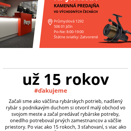
KAMENNÁ PREDAJŇA
VO VÝCHODNÝCH ČECHÁCH
Průmyslová 1292
506 01 Jičín
Po-Ne: 8:00-19:00
Štátne sviatky: Zatvorené
už 15 rokov
#ďakujeme
Začali sme ako väčšina rybárskych potrieb, nadšený
rybár s podnikavým duchom si otvoril malý obchod vo
svojom meste a začal predávať rybárske potreby,
onedlho potreboval prvých zamestnancov a väčšie
priestory. Po viac ako 15 rokoch, 3 sťahovaní, s viac ako