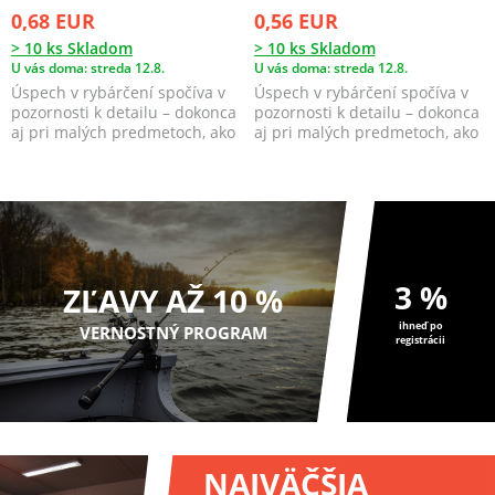
0,68 EUR
0,56 EUR
> 10 ks Skladom
> 10 ks Skladom
U vás doma: streda 12.8.
U vás doma: streda 12.8.
Úspech v rybárčení spočíva v
Úspech v rybárčení spočíva v
pozornosti k detailu – dokonca
pozornosti k detailu – dokonca
aj pri malých predmetoch, ako
aj pri malých predmetoch, ako
sú jigové ...
sú jigové ...
3 %
ZĽAVY AŽ 10 %
ihneď po
VERNOSTNÝ PROGRAM
registrácii
NAJVÄČŠIA