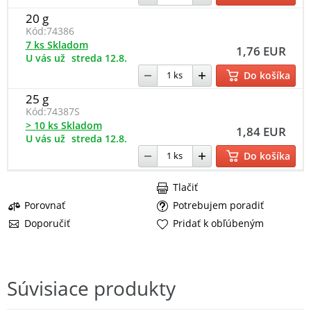
20 g
Kód:
74386
7 ks Skladom
1,76 EUR
U vás už
streda 12.8.
Do košíka
25 g
Kód:
74387S
> 10 ks Skladom
1,84 EUR
U vás už
streda 12.8.
Do košíka
Tlačiť
Porovnať
Potrebujem poradiť
Doporučiť
Pridať k obľúbeným
Súvisiace produkty