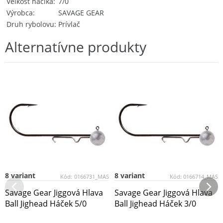
Veľkosť háčika
7/0
Výrobca
SAVAGE GEAR
Druh rybolovu
Prívlač
Alternatívne produkty
8 variant
8 variant
Kód:
0166731_MAS
Kód:
0166714_MAS
Savage Gear Jiggová Hlava
Savage Gear Jiggová Hlava
Ball Jighead Háček 5/0
Ball Jighead Háček 3/0