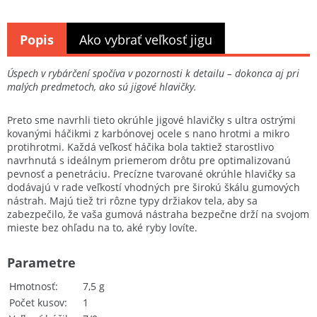
Popis
Ako vybrať veľkosť jigu
Úspech v rybárčení spočíva v pozornosti k detailu – dokonca aj pri
malých predmetoch, ako sú jigové hlavičky.
Preto sme navrhli tieto okrúhle jigové hlavičky s ultra ostrými
kovanými háčikmi z karbónovej ocele s nano hrotmi a mikro
protihrotmi. Každá veľkosť háčika bola taktiež starostlivo
navrhnutá s ideálnym priemerom drôtu pre optimalizovanú
pevnosť a penetráciu. Precízne tvarované okrúhle hlavičky sa
dodávajú v rade veľkostí vhodných pre širokú škálu gumových
nástrah. Majú tiež tri rôzne typy držiakov tela, aby sa
zabezpečilo, že vaša gumová nástraha bezpečne drží na svojom
mieste bez ohľadu na to, aké ryby lovíte.
Parametre
Hmotnosť
7,5 g
Počet kusov
1