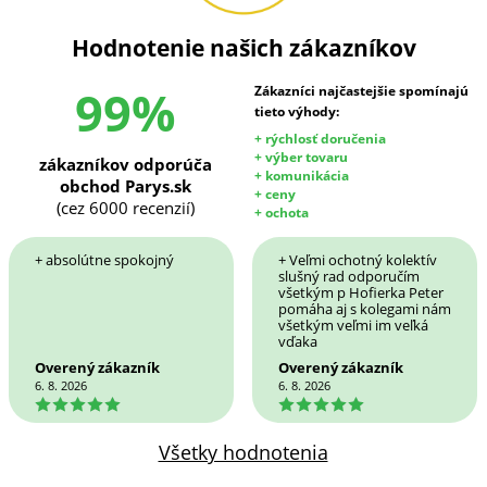
Hodnotenie našich zákazníkov
99%
Zákazníci najčastejšie spomínajú
tieto výhody:
+ rýchlosť doručenia
+ výber tovaru
zákazníkov odporúča
+ komunikácia
obchod Parys.sk
+ ceny
(cez 6000 recenzií)
+ ochota
+ absolútne spokojný
+ Veľmi ochotný kolektív
slušný rad odporučím
všetkým p Hofierka Peter
pomáha aj s kolegami nám
všetkým veľmi im veľká
vďaka
Overený zákazník
Overený zákazník
6. 8. 2026
6. 8. 2026
5
5
Všetky hodnotenia