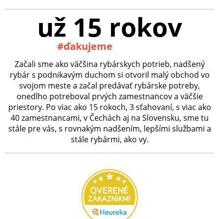
už 15 rokov
#ďakujeme
Začali sme ako väčšina rybárskych potrieb, nadšený
rybár s podnikavým duchom si otvoril malý obchod vo
svojom meste a začal predávať rybárske potreby,
onedlho potreboval prvých zamestnancov a väčšie
priestory. Po viac ako 15 rokoch, 3 sťahovaní, s viac ako
40 zamestnancami, v Čechách aj na Slovensku, sme tu
stále pre vás, s rovnakým nadšením, lepšími službami a
stále rybármi, ako vy.