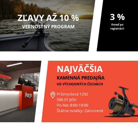
3 %
ZĽAVY AŽ 10 %
ihneď po
VERNOSTNÝ PROGRAM
registrácii
NAJVÄČŠIA
KAMENNÁ PREDAJŇA
VO VÝCHODNÝCH ČECHÁCH
Průmyslová 1292
506 01 Jičín
Po-Ne: 8:00-19:00
Štátne sviatky: Zatvorené