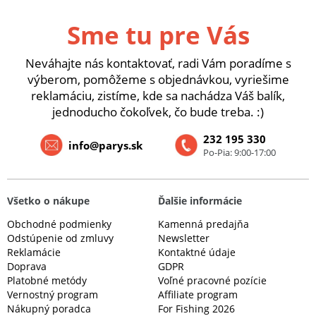
Sme tu pre Vás
Neváhajte nás kontaktovať, radi Vám poradíme s
výberom, pomôžeme s objednávkou, vyriešime
reklamáciu, zistíme, kde sa nachádza Váš balík,
jednoducho čokoľvek, čo bude treba. :)
232 195 330
info@parys.sk
Po-Pia: 9:00-17:00
Všetko o nákupe
Ďalšie informácie
Obchodné podmienky
Kamenná predajňa
Odstúpenie od zmluvy
Newsletter
Reklamácie
Kontaktné údaje
Doprava
GDPR
Platobné metódy
Voľné pracovné pozície
Vernostný program
Affiliate program
Nákupný poradca
For Fishing 2026