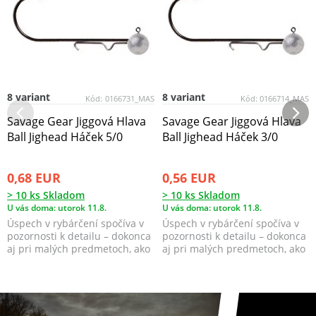
8 variant
8 variant
Kód:
0166731_MAS
Kód:
0166714_MAS
Savage Gear Jiggová Hlava
Savage Gear Jiggová Hlava
Ball Jighead Háček 5/0
Ball Jighead Háček 3/0
0,68 EUR
0,56 EUR
> 10 ks Skladom
> 10 ks Skladom
U vás doma: utorok 11.8.
U vás doma: utorok 11.8.
Úspech v rybárčení spočíva v
Úspech v rybárčení spočíva v
pozornosti k detailu – dokonca
pozornosti k detailu – dokonca
aj pri malých predmetoch, ako
aj pri malých predmetoch, ako
sú jigové ...
sú jigové ...