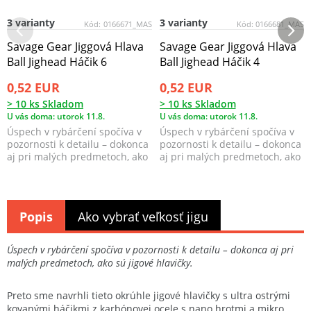
3 varianty
3 varianty
Kód:
0166671_MAS
Kód:
0166681_MAS
Savage Gear Jiggová Hlava
Savage Gear Jiggová Hlava
Ball Jighead Háčik 6
Ball Jighead Háčik 4
0,52 EUR
0,52 EUR
> 10 ks Skladom
> 10 ks Skladom
U vás doma: utorok 11.8.
U vás doma: utorok 11.8.
Úspech v rybárčení spočíva v
Úspech v rybárčení spočíva v
pozornosti k detailu – dokonca
pozornosti k detailu – dokonca
aj pri malých predmetoch, ako
aj pri malých predmetoch, ako
sú jigové ...
sú jigové ...
Popis
Ako vybrať veľkosť jigu
Úspech v rybárčení spočíva v pozornosti k detailu – dokonca aj pri
malých predmetoch, ako sú jigové hlavičky.
Preto sme navrhli tieto okrúhle jigové hlavičky s ultra ostrými
kovanými háčikmi z karbónovej ocele s nano hrotmi a mikro