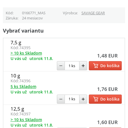
Kód
0166771_MAS
Výrobca
SAVAGE GEAR
Záruka
24 mesiacov
Vybrať variantu
7,5 g
Kód:
74395
> 10 ks Skladom
1,48 EUR
U vás už
utorok 11.8.
Do košíka
10 g
Kód:
74396
5 ks Skladom
1,76 EUR
U vás už
utorok 11.8.
Do košíka
12,5 g
Kód:
74397
> 10 ks Skladom
1,60 EUR
U vás už
utorok 11.8.