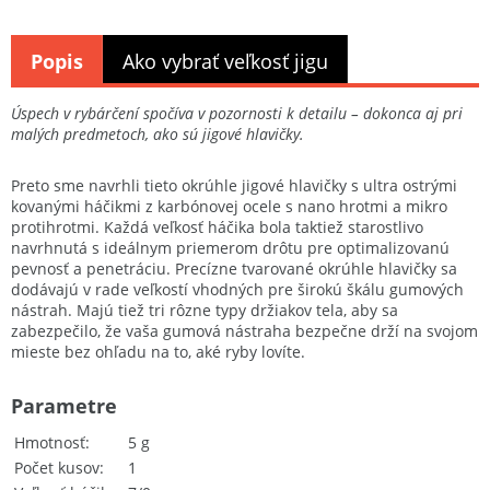
Popis
Ako vybrať veľkosť jigu
Úspech v rybárčení spočíva v pozornosti k detailu – dokonca aj pri
malých predmetoch, ako sú jigové hlavičky.
Preto sme navrhli tieto okrúhle jigové hlavičky s ultra ostrými
kovanými háčikmi z karbónovej ocele s nano hrotmi a mikro
protihrotmi. Každá veľkosť háčika bola taktiež starostlivo
navrhnutá s ideálnym priemerom drôtu pre optimalizovanú
pevnosť a penetráciu. Precízne tvarované okrúhle hlavičky sa
dodávajú v rade veľkostí vhodných pre širokú škálu gumových
nástrah. Majú tiež tri rôzne typy držiakov tela, aby sa
zabezpečilo, že vaša gumová nástraha bezpečne drží na svojom
mieste bez ohľadu na to, aké ryby lovíte.
Parametre
Hmotnosť
5 g
Počet kusov
1