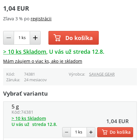
1,04 EUR
Zľava 3 % po
registrácii
Do košíka
> 10 ks Skladom
U vás už streda 12.8.
Mám záujem o viac ks, ako je skladom
Kód
74381
Výrobca
SAVAGE GEAR
Záruka
24 mesiacov
Vybrať variantu
5 g
Kód:
74381
> 10 ks Skladom
1,04 EUR
U vás už
streda 12.8.
Do košíka