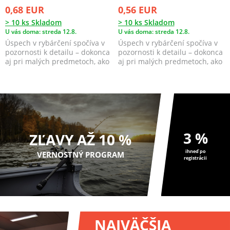
0,68 EUR
0,56 EUR
> 10 ks Skladom
> 10 ks Skladom
U vás doma: streda 12.8.
U vás doma: streda 12.8.
Úspech v rybárčení spočíva v
Úspech v rybárčení spočíva v
pozornosti k detailu – dokonca
pozornosti k detailu – dokonca
aj pri malých predmetoch, ako
aj pri malých predmetoch, ako
sú jigové ...
sú jigové ...
3 %
ZĽAVY AŽ 10 %
ihneď po
VERNOSTNÝ PROGRAM
registrácii
NAJVÄČŠIA