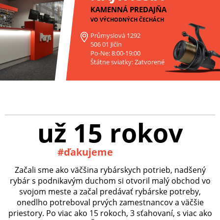
KAMENNÁ PREDAJŇA
VO VÝCHODNÝCH ČECHÁCH
Průmyslová 1292
506 01 Jičín
Po-Ne: 8:00-19:00
Štátne sviatky: Zatvorené
už 15 rokov
#ďakujeme
Začali sme ako väčšina rybárskych potrieb, nadšený
rybár s podnikavým duchom si otvoril malý obchod vo
svojom meste a začal predávať rybárske potreby,
onedlho potreboval prvých zamestnancov a väčšie
priestory. Po viac ako 15 rokoch, 3 sťahovaní, s viac ako