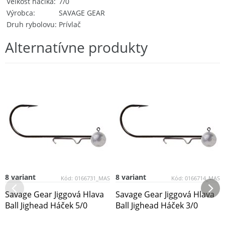
Veľkosť háčika
7/0
Výrobca
SAVAGE GEAR
Druh rybolovu
Prívlač
Alternatívne produkty
8 variant
8 variant
Kód:
0166731_MAS
Kód:
0166714_MAS
Savage Gear Jiggová Hlava
Savage Gear Jiggová Hlava
Ball Jighead Háček 5/0
Ball Jighead Háček 3/0