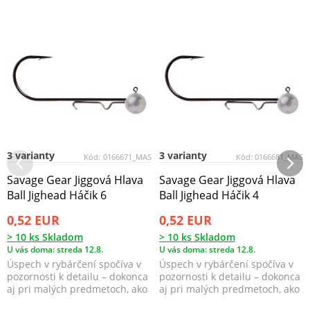
3 varianty
3 varianty
Kód:
0166671_MAS
Kód:
0166681_MAS
Savage Gear Jiggová Hlava
Savage Gear Jiggová Hlava
Ball Jighead Háčik 6
Ball Jighead Háčik 4
0,52 EUR
0,52 EUR
> 10 ks Skladom
> 10 ks Skladom
U vás doma: streda 12.8.
U vás doma: streda 12.8.
Úspech v rybárčení spočíva v
Úspech v rybárčení spočíva v
pozornosti k detailu – dokonca
pozornosti k detailu – dokonca
aj pri malých predmetoch, ako
aj pri malých predmetoch, ako
sú jigové ...
sú jigové ...