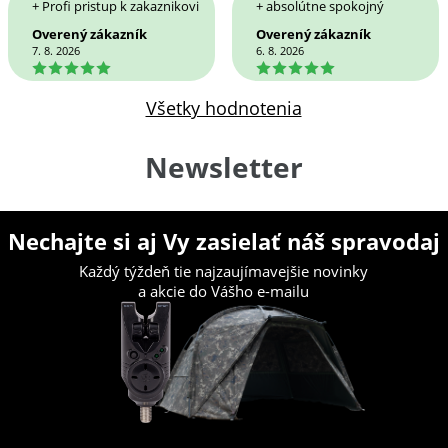
+ Profi pristup k zakaznikovi
+ absolútne spokojný
Overený zákazník
Overený zákazník
7. 8. 2026
6. 8. 2026
5
5
Všetky hodnotenia
Newsletter
Nechajte si aj Vy zasielať náš spravodaj
Každý týždeň tie najzaujímavejšie novinky
a akcie do Vášho e-mailu