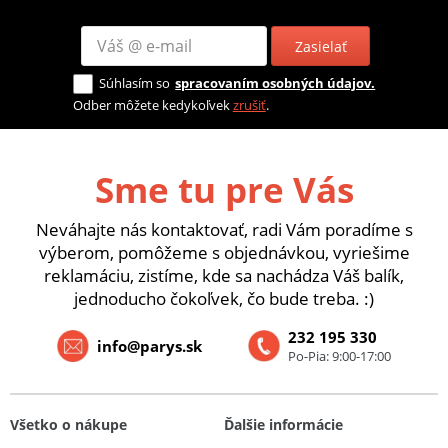
Zasielať
Súhlasím so
spracovaním osobných údajov.
Odber môžete kedykoľvek
zrušiť
.
Sme tu pre Vás
Neváhajte nás kontaktovať, radi Vám poradíme s
výberom, pomôžeme s objednávkou, vyriešime
reklamáciu, zistíme, kde sa nachádza Váš balík,
jednoducho čokoľvek, čo bude treba. :)
232 195 330
info@parys.sk
Po-Pia: 9:00-17:00
Všetko o nákupe
Ďalšie informácie