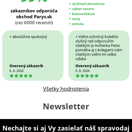
+ rýchlosť doručenia
+ výber tovaru
zákazníkov odporúča
+ komunikácia
obchod Parys.sk
+ ceny
(cez 6000 recenzií)
+ ochota
+ absolútne spokojný
+ Veľmi ochotný kolektív
slušný rad odporučím
všetkým p Hofierka Peter
pomáha aj s kolegami nám
všetkým veľmi im veľká
vďaka
Overený zákazník
Overený zákazník
6. 8. 2026
6. 8. 2026
5
5
Všetky hodnotenia
Newsletter
Nechajte si aj Vy zasielať náš spravodaj