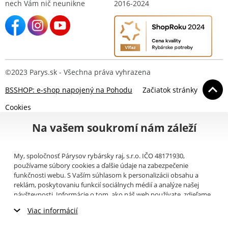
nech Vám nič neunikne
2016-2024
©2023 Parys.sk - Všechna práva vyhrazena
BSSHOP: e-shop napojený na Pohodu
Začiatok stránky
Cookies
Na vašem soukromí nám záleží
My, spoločnosť Párysov rybársky raj, s.r.o. IČO 48171930,
používame súbory cookies a ďalšie údaje na zabezpečenie
funkčnosti webu. S Vaším súhlasom k personalizácii obsahu a
reklám, poskytovaniu funkcií sociálnych médií a analýze našej
návštevnosti. Informácie o tom, ako náš web používate, zdieľame
so svojimi partnermi pre sociálne médiá, inzerciu a analýzy
Viac informácií
(napríklad Google).
Tu
si môžete prečítať, ako tieto informácie
Google používa. Partneri tieto údaje môžu kombinovať s ďalšími
Nevyhnutné cookies