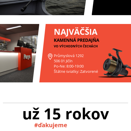
NAJVÄČŠIA
KAMENNÁ PREDAJŇA
VO VÝCHODNÝCH ČECHÁCH
Průmyslová 1292
506 01 Jičín
Po-Ne: 8:00-19:00
Štátne sviatky: Zatvorené
už 15 rokov
#ďakujeme