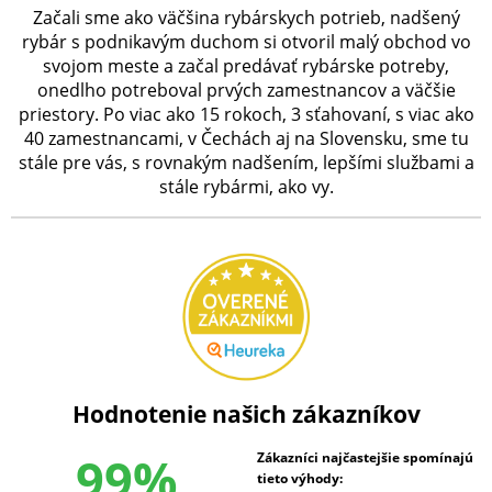
Začali sme ako väčšina rybárskych potrieb, nadšený
rybár s podnikavým duchom si otvoril malý obchod vo
svojom meste a začal predávať rybárske potreby,
onedlho potreboval prvých zamestnancov a väčšie
priestory. Po viac ako 15 rokoch, 3 sťahovaní, s viac ako
40 zamestnancami, v Čechách aj na Slovensku, sme tu
stále pre vás, s rovnakým nadšením, lepšími službami a
stále rybármi, ako vy.
Hodnotenie našich zákazníkov
99%
Zákazníci najčastejšie spomínajú
tieto výhody: