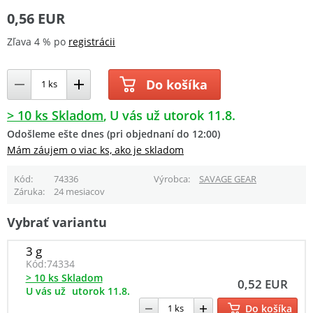
0,56 EUR
Zľava 4 % po
registrácii
Do košíka
> 10 ks Skladom
U vás už utorok 11.8.
Odošleme ešte dnes (pri objednaní do 12:00)
Mám záujem o viac ks, ako je skladom
Kód
74336
Výrobca
SAVAGE GEAR
Záruka
24 mesiacov
Vybrať variantu
3 g
Kód:
74334
> 10 ks Skladom
0,52 EUR
U vás už
utorok 11.8.
Do košíka