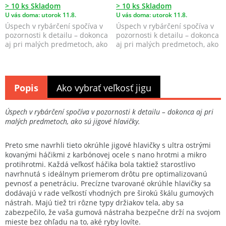
> 10 ks Skladom
> 10 ks Skladom
U vás doma: utorok 11.8.
U vás doma: utorok 11.8.
Úspech v rybárčení spočíva v
Úspech v rybárčení spočíva v
pozornosti k detailu – dokonca
pozornosti k detailu – dokonca
aj pri malých predmetoch, ako
aj pri malých predmetoch, ako
sú jigové ...
sú jigové ...
Popis
Ako vybrať veľkosť jigu
Úspech v rybárčení spočíva v pozornosti k detailu – dokonca aj pri
malých predmetoch, ako sú jigové hlavičky.
Preto sme navrhli tieto okrúhle jigové hlavičky s ultra ostrými
kovanými háčikmi z karbónovej ocele s nano hrotmi a mikro
protihrotmi. Každá veľkosť háčika bola taktiež starostlivo
navrhnutá s ideálnym priemerom drôtu pre optimalizovanú
pevnosť a penetráciu. Precízne tvarované okrúhle hlavičky sa
dodávajú v rade veľkostí vhodných pre širokú škálu gumových
nástrah. Majú tiež tri rôzne typy držiakov tela, aby sa
zabezpečilo, že vaša gumová nástraha bezpečne drží na svojom
mieste bez ohľadu na to, aké ryby lovíte.