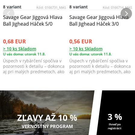
8 variant
8 variant
Kód:
0166731_MAS
Kód:
0166714_MAS
Savage Gear Jiggová Hlava
Savage Gear Jiggová Hlava
Ball Jighead Háček 5/0
Ball Jighead Háček 3/0
0,68 EUR
0,56 EUR
> 10 ks Skladom
> 10 ks Skladom
U vás doma: utorok 11.8.
U vás doma: utorok 11.8.
Úspech v rybárčení spočíva v
Úspech v rybárčení spočíva v
pozornosti k detailu – dokonca
pozornosti k detailu – dokonca
aj pri malých predmetoch, ako
aj pri malých predmetoch, ako
sú jigové ...
sú jigové ...
3 %
ZĽAVY AŽ 10 %
ihneď po
VERNOSTNÝ PROGRAM
registrácii