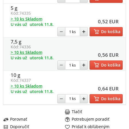
5 g
Kód:
74335
> 10 ks Skladom
0,52 EUR
U vás už
utorok 11.8.
Do košíka
7,5 g
Kód:
74336
> 10 ks Skladom
0,56 EUR
U vás už
utorok 11.8.
Do košíka
10 g
Kód:
74337
> 10 ks Skladom
0,64 EUR
U vás už
utorok 11.8.
Do košíka
Tlačiť
Porovnať
Potrebujem poradiť
Doporučiť
Pridať k obľúbeným