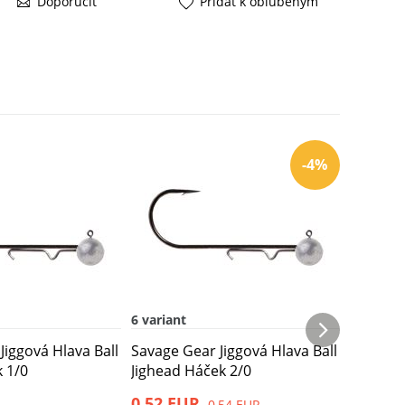
Doporučiť
Pridať k obľúbeným
-4%
6 variant
8 variant
Jiggová Hlava Ball
Savage Gear Jiggová Hlava Ball
Savage G
k 1/0
Jighead Háček 2/0
Jighead
0,52 EUR
0,56 E
0,54 EUR