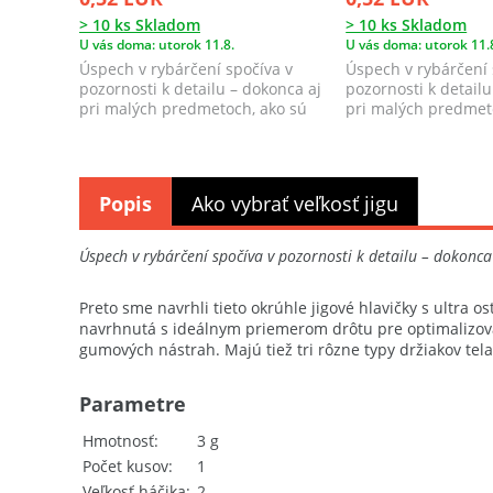
> 10 ks Skladom
> 10 ks Skladom
U vás doma: utorok 11.8.
U vás doma: utorok 11.
Úspech v rybárčení spočíva v
Úspech v rybárčení 
pozornosti k detailu – dokonca aj
pozornosti k detailu
pri malých predmetoch, ako sú
pri malých predmet
jigové ...
jigové ...
Popis
Ako vybrať veľkosť jigu
Úspech v rybárčení spočíva v pozornosti k detailu – dokonca
Preto sme navrhli tieto okrúhle jigové hlavičky s ultra 
navrhnutá s ideálnym priemerom drôtu pre optimalizovan
gumových nástrah. Majú tiež tri rôzne typy držiakov tel
Parametre
Hmotnosť
3 g
Počet kusov
1
Veľkosť háčika
2