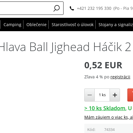
+421 232 195 330
(Po - Pia 
Camping
Oblečenie
Starostlivosť o úlovok
Stojany a signali
lava Ball Jighead Háčik 2 
0,52 EUR
Zľava 4 % po
registrácii
> 10 ks Skladom
U
Mám záujem o viac ks, a
Kód
74334