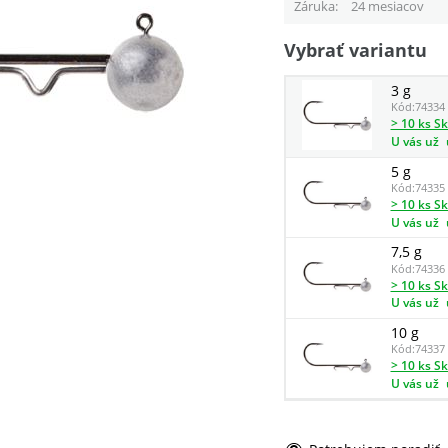
Záruka
24 mesiacov
Vybrať variantu
3 g
Kód:
74334
> 10 ks S
U vás už
5 g
Kód:
74335
> 10 ks S
U vás už
7,5 g
Kód:
74336
> 10 ks S
U vás už
10 g
Kód:
74337
> 10 ks S
U vás už