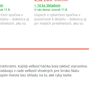
om
> 10 ks Skladom
> 10 ks 
ok 11.8.
U vás doma: utorok 11.8.
U vás doma
čení spočíva v
Úspech v rybárčení spočíva v
Úspech v
etailu – dokonca aj
pozornosti k detailu – dokonca aj
pozornost
edmetoch, ako sú
pri malých predmetoch, ako sú
pri malý
jigové ...
jigové ...
otihrotmi. Každá veľkosť háčika bola taktiež starostlivo
odávajú v rade veľkostí vhodných pre širokú škálu
ojom mieste bez ohľadu na to, aké ryby lovíte.