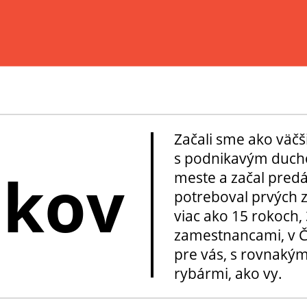
Začali sme ako väčš
s podnikavým ducho
okov
meste a začal pred
potreboval prvých z
viac ako 15 rokoch, 
zamestnancami, v Če
pre vás, s rovnakým
rybármi, ako vy.