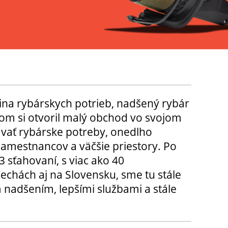
ina rybárskych potrieb, nadšený rybár
m si otvoril malý obchod vo svojom
ávať rybárske potreby, onedlho
amestnancov a väčšie priestory. Po
3 sťahovaní, s viac ako 40
chách aj na Slovensku, sme tu stále
 nadšením, lepšími službami a stále