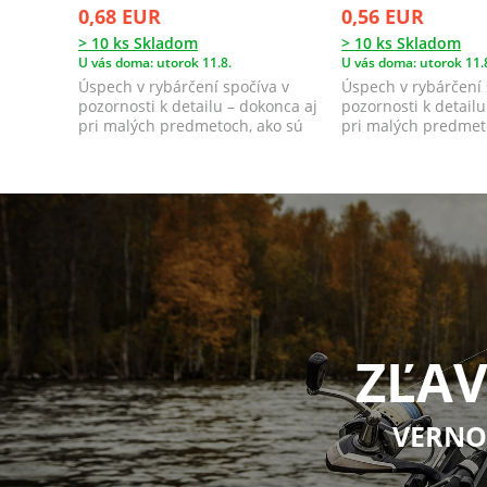
0,68 EUR
0,56 EUR
> 10 ks Skladom
> 10 ks Skladom
U vás doma: utorok 11.8.
U vás doma: utorok 11.
Úspech v rybárčení spočíva v
Úspech v rybárčení 
pozornosti k detailu – dokonca aj
pozornosti k detailu
pri malých predmetoch, ako sú
pri malých predmet
jigové ...
jigové ...
ZĽAV
VERNO