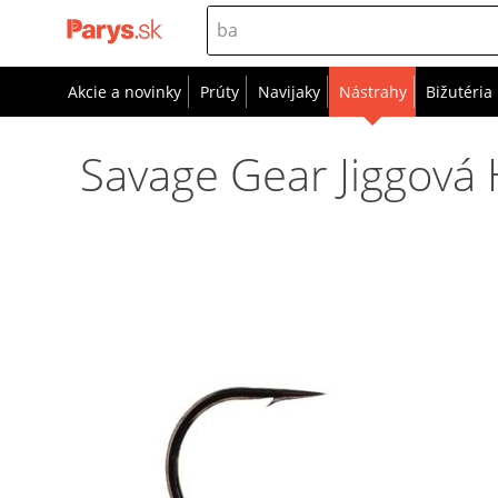
Akcie a novinky
Prúty
Navijaky
Nástrahy
Bižutéria
Savage Gear Jiggová H