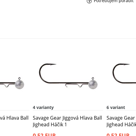
Potrebujem poradiť
4 varianty
6 variant
vá Hlava Ball
Savage Gear Jiggová Hlava Ball
Savage Gear 
Jighead Háčik 1
Jighead Háči
0,52 EUR
0,52 EUR