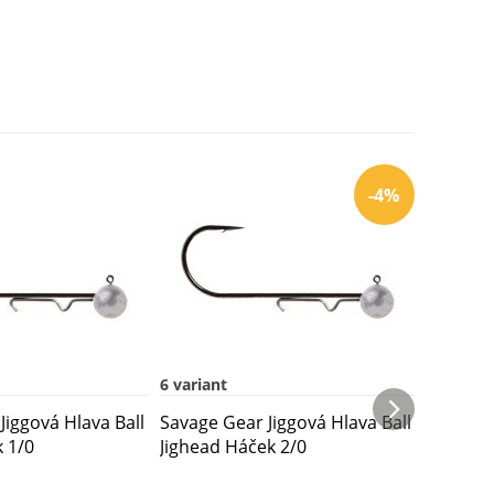
-4%
6 variant
7 variant
Jiggová Hlava Ball
Savage Gear Jiggová Hlava Ball
Savage G
k 1/0
Jighead Háček 2/0
Jighead 