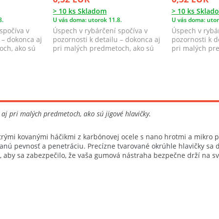
> 10 ks Skladom
> 10 ks Sklad
8.
U vás doma: utorok 11.8.
U vás doma: utor
spočíva v
Úspech v rybárčení spočíva v
Úspech v rybár
 – dokonca aj
pozornosti k detailu – dokonca aj
pozornosti k d
och, ako sú
pri malých predmetoch, ako sú
pri malých pr
jigové ...
jigové ...
 aj pri malých predmetoch, ako sú jigové hlavičky.
ostrými kovanými háčikmi z karbónovej ocele s nano hrotmi a mikro pr
ú pevnosť a penetráciu. Precízne tvarované okrúhle hlavičky sa d
a, aby sa zabezpečilo, že vaša gumová nástraha bezpečne drží na sv