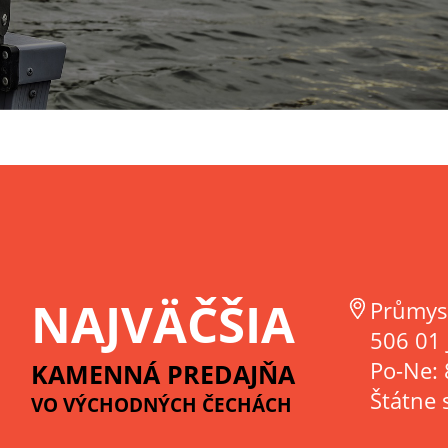
NAJVÄČŠIA
Průmys
506 01 
Po-Ne: 
KAMENNÁ PREDAJŇA
Štátne 
VO VÝCHODNÝCH ČECHÁCH