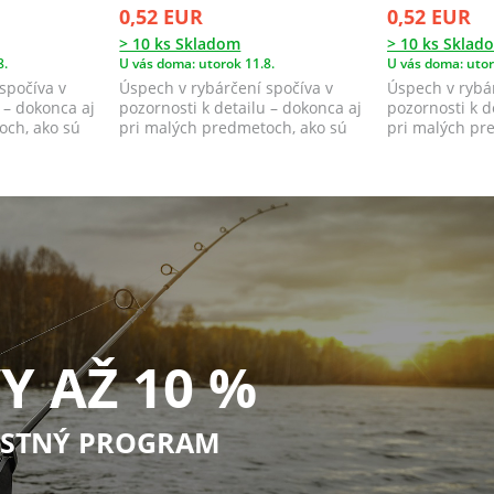
0,52 EUR
0,52 EUR
> 10 ks Skladom
> 10 ks Sklad
8.
U vás doma: utorok 11.8.
U vás doma: utor
spočíva v
Úspech v rybárčení spočíva v
Úspech v rybár
 – dokonca aj
pozornosti k detailu – dokonca aj
pozornosti k d
och, ako sú
pri malých predmetoch, ako sú
pri malých pr
jigové ...
jigové ...
Y AŽ 10 %
STNÝ PROGRAM