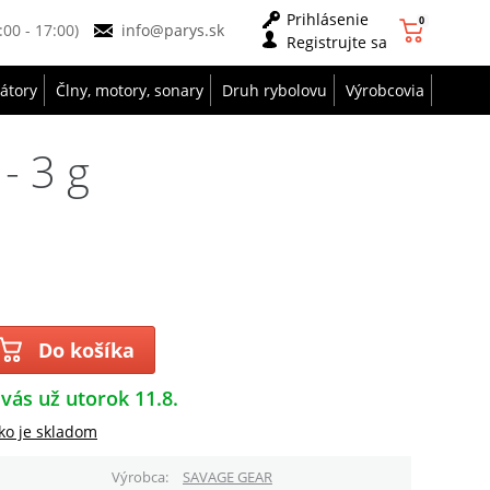
Prihlásenie
0
9:00 - 17:00)
info@parys.sk
Registrujte sa
zátory
Člny, motory, sonary
Druh rybolovu
Výrobcovia
- 3 g
Do košíka
 vás už utorok 11.8.
ko je skladom
Výrobca
SAVAGE GEAR