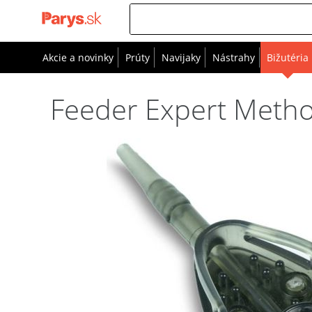
Akcie a novinky
Prúty
Navijaky
Nástrahy
Bižutéria
Feeder Expert Metho