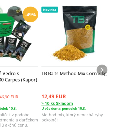
Novinka
-49%
é Vedro s
TB Baits Method Mix Corn 2 kg
TB Bait
0 Carpes (Kapor)
kg
12,49 EUR
12,49 
46,90 EUR
> 10 ks Skladom
> 10 ks 
elok 10.8.
U vás doma: pondelok 10.8.
U vás doma
alíček v podobe
Method mix, ktorý nenechá ryby
Method m
kŕmenia a darčekom
pokojné!
v pokoji.
elú akčnú cenu.