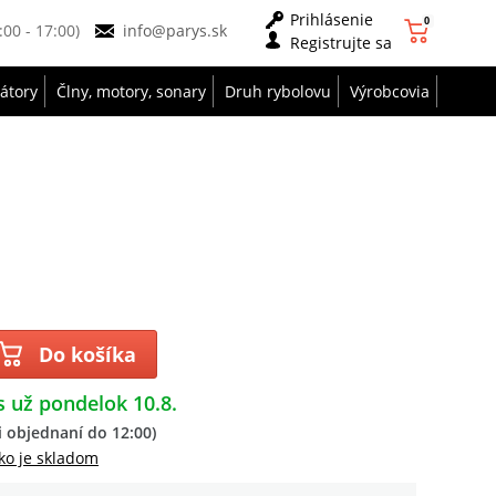
Prihlásenie
0
9:00 - 17:00)
info@parys.sk
Registrujte sa
zátory
Člny, motory, sonary
Druh rybolovu
Výrobcovia
Do košíka
s už pondelok 10.8.
 objednaní do 12:00)
ko je skladom