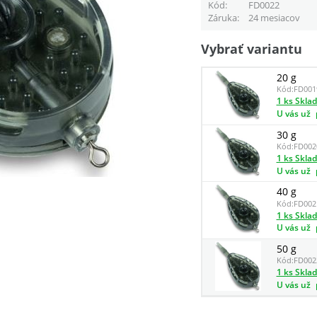
Kód
FD0022
Záruka
24 mesiacov
Vybrať variantu
20 g
Kód:
FD001
1 ks Skla
U vás už
30 g
Kód:
FD002
1 ks Skla
U vás už
40 g
Kód:
FD002
1 ks Skla
U vás už
50 g
Kód:
FD002
1 ks Skla
U vás už