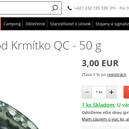
+421 232 195 330
(Po - Pia 
Camping
Oblečenie
Starostlivosť o úlovok
Stojany a signali
d Krmítko QC - 50 g
3,00 EUR
Zľava 3 % po
registrácii
1 ks Skladom
U vá
Odošleme ešte dnes (pri
Mám záujem o viac ks, a