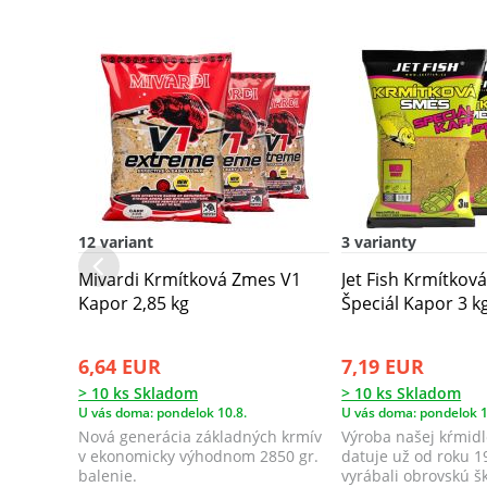
12 variant
3 varianty
Mivardi Krmítková Zmes V1
Jet Fish Krmítkov
Kapor 2,85 kg
Špeciál Kapor 3 k
6,64 EUR
7,19 EUR
> 10 ks Skladom
> 10 ks Skladom
U vás doma: pondelok 10.8.
U vás doma: pondelok 1
Nová generácia základných krmív
Výroba našej kŕmidl
v ekonomicky výhodnom 2850 gr.
datuje už od roku 
balenie.
vyrábali obrovskú š