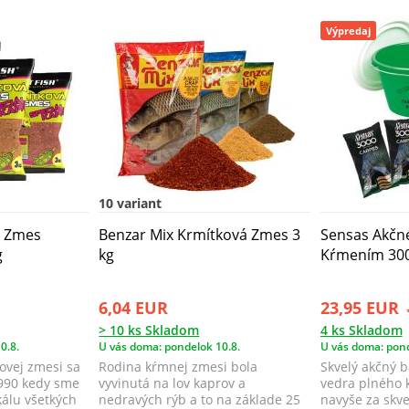
Výpredaj
10 variant
á Zmes
Benzar Mix Krmítková Zmes 3
Sensas Akčn
g
kg
Kŕmením 300
6,04 EUR
23,95 EUR
> 10 ks Skladom
4 ks Skladom
0.8.
U vás doma: pondelok 10.8.
U vás doma: pond
ovej zmesi sa
Rodina kŕmnej zmesi bola
Skvelý akčný b
1990 kedy sme
vyvinutá na lov kaprov a
vedra plného 
kálu všetkých
nedravých rýb a to na základe 25
navyše za skv