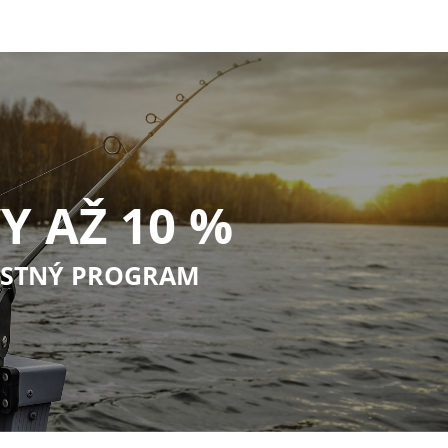
ročných závodných...
Y AŽ 10 %
STNÝ PROGRAM