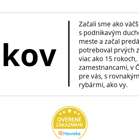
Začali sme ako väčš
s podnikavým ducho
okov
meste a začal pred
potreboval prvých z
viac ako 15 rokoch, 
zamestnancami, v Če
pre vás, s rovnakým
rybármi, ako vy.