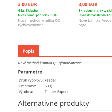
3,00 EUR
3,00 EUR
4 ks Skladom
Skladom na ext. sk
U vás doma: pondelok 10.8.
U vás doma: streda 12.8
Nové method krmítka QC
Nové krmítka Feeder
rýchlovýmenné.
cage.
Popis
Nové method krmítka QC rýchlovýmenné.
Parametre
Druh rybolovu
Feeder
Hmotnosť
50 g
Výrobca
Feeder Expert
Alternatívne produkty