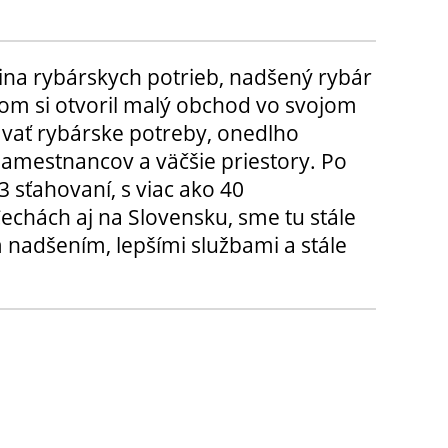
ina rybárskych potrieb, nadšený rybár
m si otvoril malý obchod vo svojom
ávať rybárske potreby, onedlho
amestnancov a väčšie priestory. Po
3 sťahovaní, s viac ako 40
chách aj na Slovensku, sme tu stále
 nadšením, lepšími službami a stále