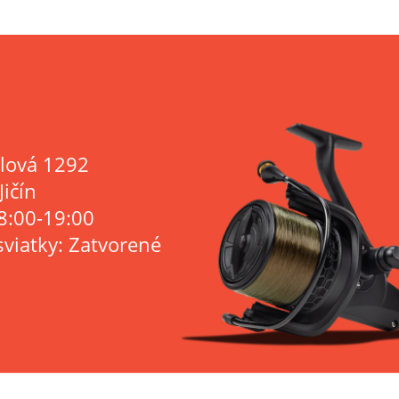
lová 1292
Jičín
8:00-19:00
sviatky: Zatvorené