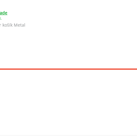
lade
.
 košík Metal