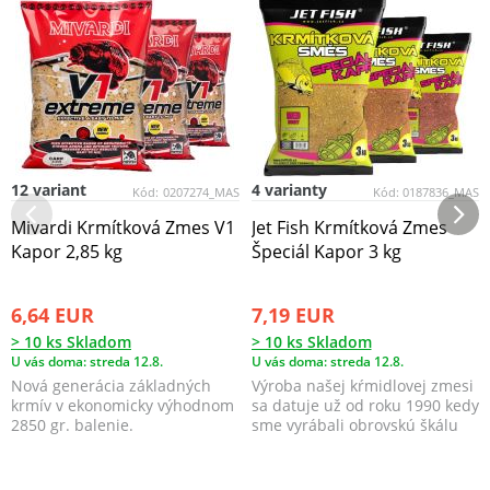
12 variant
4 varianty
Kód:
0207274_MAS
Kód:
0187836_MAS
Mivardi Krmítková Zmes V1
Jet Fish Krmítková Zmes
Kapor 2,85 kg
Špeciál Kapor 3 kg
6,64 EUR
7,19 EUR
> 10 ks Skladom
> 10 ks Skladom
U vás doma: streda 12.8.
U vás doma: streda 12.8.
Nová generácia základných
Výroba našej kŕmidlovej zmesi
krmív v ekonomicky výhodnom
sa datuje už od roku 1990 kedy
2850 gr. balenie.
sme vyrábali obrovskú škálu
všetkých mo...