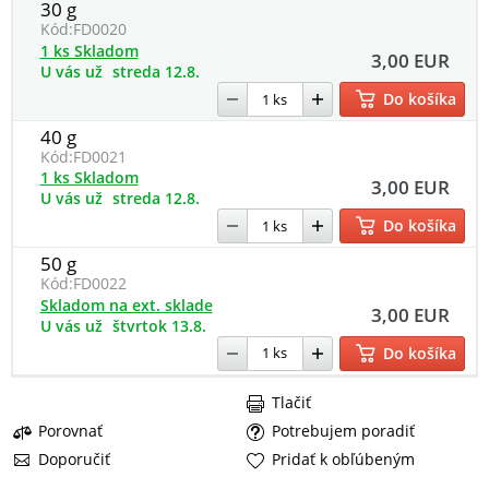
30 g
Kód:
FD0020
1 ks Skladom
3,00 EUR
U vás už
streda 12.8.
Do košíka
40 g
Kód:
FD0021
1 ks Skladom
3,00 EUR
U vás už
streda 12.8.
Do košíka
50 g
Kód:
FD0022
Skladom na ext. sklade
3,00 EUR
U vás už
štvrtok 13.8.
Do košíka
Tlačiť
Porovnať
Potrebujem poradiť
Doporučiť
Pridať k obľúbeným