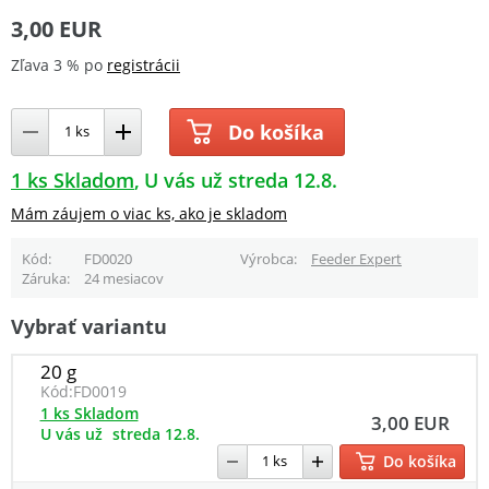
3,00 EUR
Zľava 3 % po
registrácii
Do košíka
1 ks Skladom
U vás už streda 12.8.
Mám záujem o viac ks, ako je skladom
Kód
FD0020
Výrobca
Feeder Expert
Záruka
24 mesiacov
Vybrať variantu
20 g
Kód:
FD0019
1 ks Skladom
3,00 EUR
U vás už
streda 12.8.
Do košíka