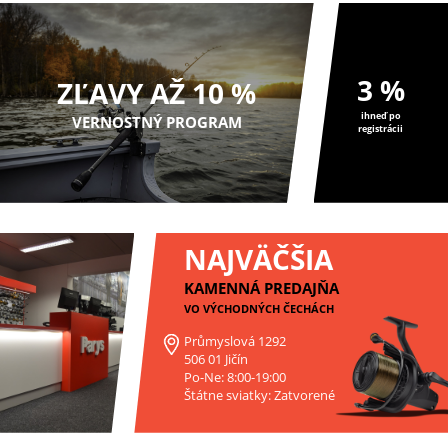
3 %
ZĽAVY AŽ 10 %
ihneď po
VERNOSTNÝ PROGRAM
registrácii
NAJVÄČŠIA
KAMENNÁ PREDAJŇA
VO VÝCHODNÝCH ČECHÁCH
Průmyslová 1292
506 01 Jičín
Po-Ne: 8:00-19:00
Štátne sviatky: Zatvorené