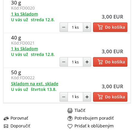
30 g
Kód:
FD0020
1 ks Skladom
3,00 EUR
U vás už
streda 12.8.
Do košíka
40 g
Kód:
FD0021
1 ks Skladom
3,00 EUR
U vás už
streda 12.8.
Do košíka
50 g
Kód:
FD0022
Skladom na ext. sklade
3,00 EUR
U vás už
štvrtok 13.8.
Do košíka
Tlačiť
Porovnať
Potrebujem poradiť
Doporučiť
Pridať k obľúbeným