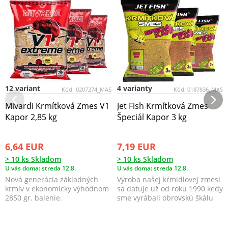
12 variant
4 varianty
Kód:
0207274_MAS
Kód:
0187836_MAS
Mivardi Krmítková Zmes V1
Jet Fish Krmítková Zmes
Kapor 2,85 kg
Špeciál Kapor 3 kg
6,64 EUR
7,19 EUR
> 10 ks Skladom
> 10 ks Skladom
U vás doma: streda 12.8.
U vás doma: streda 12.8.
Nová generácia základných
Výroba našej kŕmidlovej zmesi
krmív v ekonomicky výhodnom
sa datuje už od roku 1990 kedy
2850 gr. balenie.
sme vyrábali obrovskú škálu
všetkých mo...