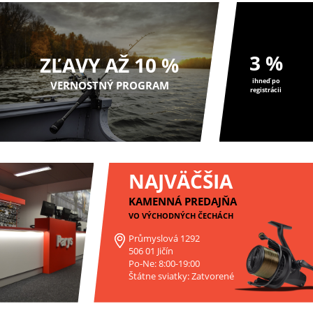
3 %
ZĽAVY AŽ 10 %
ihneď po
VERNOSTNÝ PROGRAM
registrácii
NAJVÄČŠIA
KAMENNÁ PREDAJŇA
VO VÝCHODNÝCH ČECHÁCH
Průmyslová 1292
506 01 Jičín
Po-Ne: 8:00-19:00
Štátne sviatky: Zatvorené