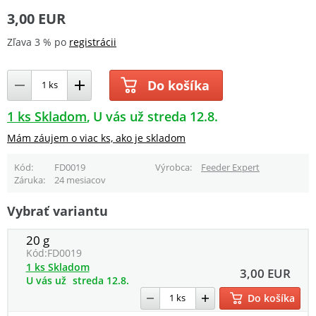
3,00 EUR
Zľava 3 % po
registrácii
Do košíka
1 ks Skladom
U vás už streda 12.8.
Mám záujem o viac ks, ako je skladom
Kód
FD0019
Výrobca
Feeder Expert
Záruka
24 mesiacov
Vybrať variantu
20 g
Kód:
FD0019
1 ks Skladom
3,00 EUR
U vás už
streda 12.8.
Do košíka