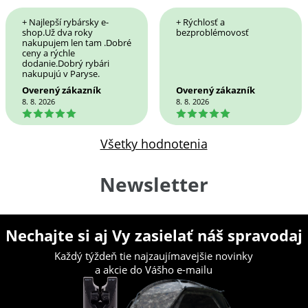
+ Najlepší rybársky e-
+ Rýchlosť a
shop.Už dva roky
bezproblémovosť
nakupujem len tam .Dobré
ceny a rýchle
dodanie.Dobrý rybári
nakupujú v Paryse.
Overený zákazník
Overený zákazník
8. 8. 2026
8. 8. 2026
5
5
Všetky hodnotenia
Newsletter
Nechajte si aj Vy zasielať náš spravodaj
Každý týždeň tie najzaujímavejšie novinky
a akcie do Vášho e-mailu