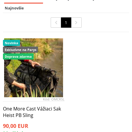
Prologic Vážiaci Sak Inspire S/S Camo
Najnovšie
Floating Ratainer Weigh Sling Large
9
43,96 EUR
1
Novinka
Exkluzívne na Parys
Doprava zdarma
Kód:
OMCRSL
One More Cast Vážiaci Sak
Heist PB Sling
90,00 EUR