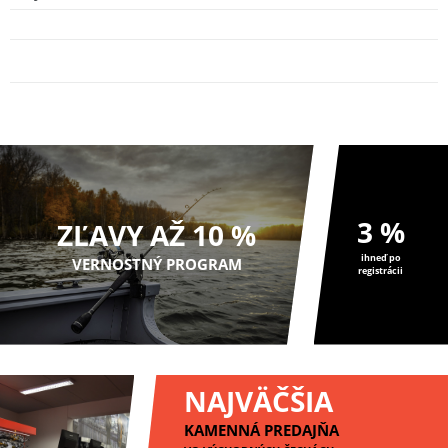
Delphin Sieťka S Pogumovanou Sieťkou
Base-R - 35x80 cm
9
13,46 EUR
3 %
ZĽAVY AŽ 10 %
ihneď po
VERNOSTNÝ PROGRAM
registrácii
NAJVÄČŠIA
KAMENNÁ PREDAJŇA