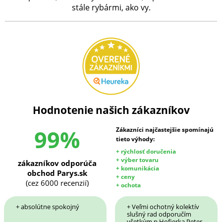
stále rybármi, ako vy.
Hodnotenie našich zákazníkov
99%
Zákazníci najčastejšie spomínajú
tieto výhody:
+ rýchlosť doručenia
+ výber tovaru
zákazníkov odporúča
+ komunikácia
obchod Parys.sk
+ ceny
(cez 6000 recenzií)
+ ochota
+ absolútne spokojný
+ Veľmi ochotný kolektív
slušný rad odporučím
všetkým p Hofierka Peter