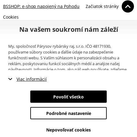
BSSHOP: e-shop napojený na Pohodu
Začiatok stránky
Cookies
Na vašem soukromí nám záleží
My, spoločnosť Párysov rybársky raj, s.r.o. IČO 48171930,
používame súbory cookies a ďalšie údaje na zabezpečenie
funkčnosti webu. S Vaším súhlasom k personalizácii obsahu a
reklám, poskytovaniu funkcií sociálnych médií a analýze našej
návštevnosti. Informácie o tom, ako náš web používate, zdieľame
so svojimi partnermi pre sociálne médiá, inzerciu a analýzy
Viac informácií
(napríklad Google).
Tu
si môžete prečítať, ako tieto informácie
Google používa. Partneri tieto údaje môžu kombinovať s ďalšími
Nevyhnutné cookies
informáciami, ktoré ste im poskytli alebo ktoré získali v dôsledku
Povoliť všetko
toho, že používate ich služby. Tieto údaje zahŕňajú cookies, dáta z
Marketingové cookies
ďalších úložísk, IP adresu a ďalšie informácie spojené s prezeraním
webu. Svoj súhlas so spracovaním cookies môžete odvolať
tu
.
Podrobné nastavenie
Analytické cookies
Nepovoľovať cookies
Údaje o používateľoch