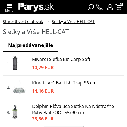
0
Menu
Starostlivosť o úlovok
Sieťky a Vrše HELL-CAT
Sieťky a Vrše HELL-CAT
Najpredávanejšie
Mivardi Sieťka Big Carp Soft
1
10,79 EUR
Kinetic Vrš Baitfish Trap 96 cm
2
14,16 EUR
Delphin Plávajúca Sieťka Na Nástražné
Ryby BaitPOOL 55/90 cm
3
23,36 EUR