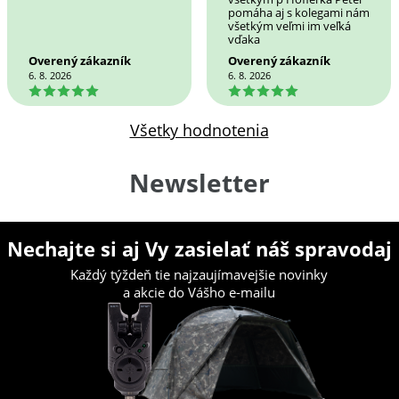
pomáha aj s kolegami nám
všetkým veľmi im veľká
vďaka
Overený zákazník
Overený zákazník
6. 8. 2026
6. 8. 2026
5
5
Všetky hodnotenia
Newsletter
Nechajte si aj Vy zasielať náš spravodaj
Každý týždeň tie najzaujímavejšie novinky
a akcie do Vášho e-mailu