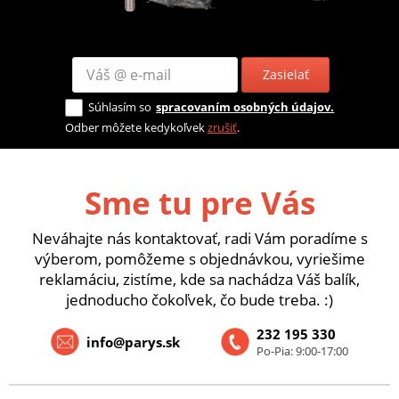
Zasielať
Súhlasím so
spracovaním osobných údajov.
Odber môžete kedykoľvek
zrušiť
.
Sme tu pre Vás
Neváhajte nás kontaktovať, radi Vám poradíme s
výberom, pomôžeme s objednávkou, vyriešime
reklamáciu, zistíme, kde sa nachádza Váš balík,
jednoducho čokoľvek, čo bude treba. :)
232 195 330
info@parys.sk
Po-Pia: 9:00-17:00