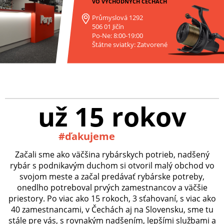
VO VÝCHODNÝCH ČECHÁCH
Průmyslová 1292
506 01 Jičín
Po-Ne: 8:00-19:00
Štátne sviatky: Zatvorené
už 15 rokov
#ďakujeme
Začali sme ako väčšina rybárskych potrieb, nadšený
rybár s podnikavým duchom si otvoril malý obchod vo
svojom meste a začal predávať rybárske potreby,
onedlho potreboval prvých zamestnancov a väčšie
priestory. Po viac ako 15 rokoch, 3 sťahovaní, s viac ako
40 zamestnancami, v Čechách aj na Slovensku, sme tu
stále pre vás, s rovnakým nadšením, lepšími službami a