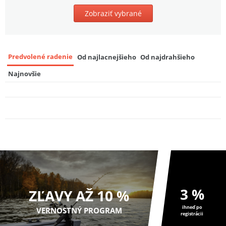
Zobraziť vybrané
Trakker Tričko Ripple T-shirt
9
31,00 EUR
Predvolené radenie
Od najlacnejšieho
Od najdrahšieho
Najnovšie
3 %
ZĽAVY AŽ 10 %
ihneď po
VERNOSTNÝ PROGRAM
registrácii