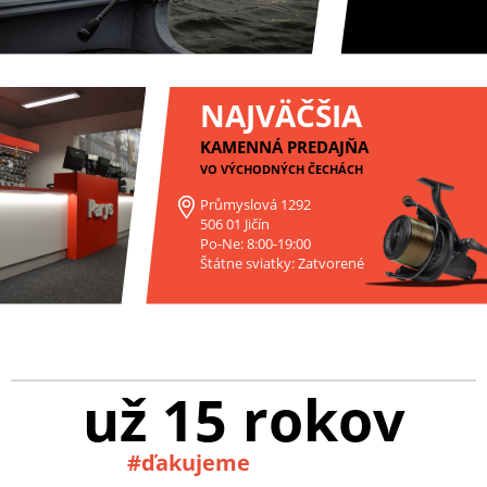
NAJVÄČŠIA
KAMENNÁ PREDAJŇA
VO VÝCHODNÝCH ČECHÁCH
Průmyslová 1292
506 01 Jičín
Po-Ne: 8:00-19:00
Štátne sviatky: Zatvorené
už 15 rokov
#ďakujeme