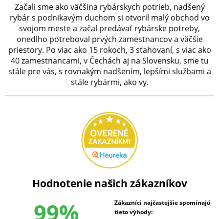
Začali sme ako väčšina rybárskych potrieb, nadšený
rybár s podnikavým duchom si otvoril malý obchod vo
svojom meste a začal predávať rybárske potreby,
onedlho potreboval prvých zamestnancov a väčšie
priestory. Po viac ako 15 rokoch, 3 sťahovaní, s viac ako
40 zamestnancami, v Čechách aj na Slovensku, sme tu
stále pre vás, s rovnakým nadšením, lepšími službami a
stále rybármi, ako vy.
Hodnotenie našich zákazníkov
99%
Zákazníci najčastejšie spomínajú
tieto výhody: