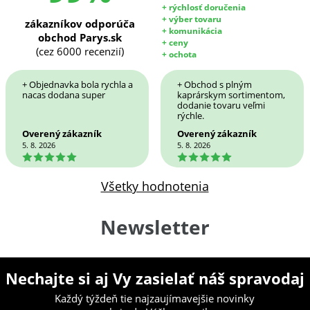
+ rýchlosť doručenia
+ výber tovaru
zákazníkov odporúča
+ komunikácia
obchod Parys.sk
+ ceny
(cez 6000 recenzií)
+ ochota
+ Objednavka bola rychla a
+ Obchod s plným
nacas dodana super
kaprárskym sortimentom,
dodanie tovaru veľmi
rýchle.
Overený zákazník
Overený zákazník
5. 8. 2026
5. 8. 2026
5
5
Všetky hodnotenia
Newsletter
Nechajte si aj Vy zasielať náš spravodaj
Každý týždeň tie najzaujímavejšie novinky