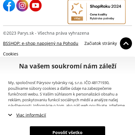
©2023 Parys.sk - Všechna práva vyhrazena
BSSHOP: e-shop napojený na Pohodu
Začiatok stránky
Cookies
Na vašem soukromí nám záleží
My, spoločnosť Párysov rybársky raj, s.r.o. IČO 48171930,
používame súbory cookies a ďalšie údaje na zabezpečenie
funkčnosti webu. S Vaším súhlasom k personalizácii obsahu a
reklám, poskytovaniu funkcií sociálnych médií a analýze našej
návštevnosti. Informácie o tom, ako náš web používate, zdieľame
so svojimi partnermi pre sociálne médiá, inzerciu a analýzy
Viac informácií
(napríklad Google).
Tu
si môžete prečítať, ako tieto informácie
Google používa. Partneri tieto údaje môžu kombinovať s ďalšími
Nevyhnutné cookies
informáciami, ktoré ste im poskytli alebo ktoré získali v dôsledku
Povoliť všetko
toho, že používate ich služby. Tieto údaje zahŕňajú cookies, dáta z