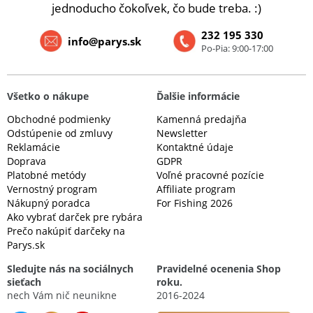
jednoducho čokoľvek, čo bude treba. :)
232 195 330
info@parys.sk
Po-Pia: 9:00-17:00
Všetko o nákupe
Ďalšie informácie
Obchodné podmienky
Kamenná predajňa
Odstúpenie od zmluvy
Newsletter
Reklamácie
Kontaktné údaje
Doprava
GDPR
Platobné metódy
Voľné pracovné pozície
Vernostný program
Affiliate program
Nákupný poradca
For Fishing 2026
Ako vybrať darček pre rybára
Prečo nakúpiť darčeky na
Parys.sk
Sledujte nás na sociálnych
Pravidelné ocenenia Shop
sieťach
roku.
nech Vám nič neunikne
2016-2024