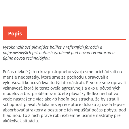
Popis
Vysoko vzlínavé plávajúce boilies v reflexných farbách a
najúspešnejších príchutiach vyrobené pod novou receptúrou a
úplne novou technológiou.
Počas niekoľkých rokov postupného vývoja sme prichádzali na
menšie nedostatky, ktoré sme za pochodu upravovali a
vylepšovali koncovú kvalitu týchto nástrah. Prvotne sme upravili
vzlínavosť, ktorá je teraz oveľa agresívnejšia ako u pôvodných
modelov a bez problémov môžete plavačky Reflex nechať vo
vode nastražené viac ako 48 hodín bez strachu, že by stratili
schopnosť plávať. Vďaka novej receptúre dokážu aj oveľa lepšie
absorbovať atraktory a postupne ich vypúšťať počas pobytu pod
hladinou. To z nich práve robí extrémne účinné nástrahy pre
akúkoľvek situáciu.