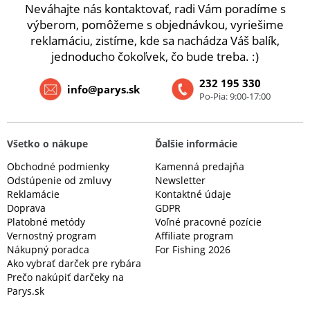
Neváhajte nás kontaktovať, radi Vám poradíme s
výberom, pomôžeme s objednávkou, vyriešime
reklamáciu, zistíme, kde sa nachádza Váš balík,
jednoducho čokoľvek, čo bude treba. :)
232 195 330
info@parys.sk
Po-Pia: 9:00-17:00
Všetko o nákupe
Ďalšie informácie
Obchodné podmienky
Kamenná predajňa
Odstúpenie od zmluvy
Newsletter
Reklamácie
Kontaktné údaje
Doprava
GDPR
Platobné metódy
Voľné pracovné pozície
Vernostný program
Affiliate program
Nákupný poradca
For Fishing 2026
Ako vybrať darček pre rybára
Prečo nakúpiť darčeky na
Parys.sk