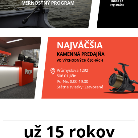
ihneď po
VERNOSTNÝ PROGRAM
registrácii
NAJVÄČŠIA
KAMENNÁ PREDAJŇA
VO VÝCHODNÝCH ČECHÁCH
Průmyslová 1292
506 01 Jičín
Po-Ne: 8:00-19:00
Štátne sviatky: Zatvorené
už 15 rokov