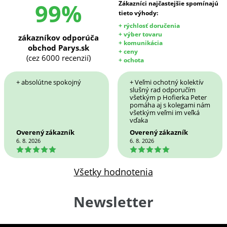
99%
Zákazníci najčastejšie spomínajú
tieto výhody:
+ rýchlosť doručenia
+ výber tovaru
zákazníkov odporúča
+ komunikácia
obchod Parys.sk
+ ceny
(cez 6000 recenzií)
+ ochota
+ absolútne spokojný
+ Veľmi ochotný kolektív
slušný rad odporučím
všetkým p Hofierka Peter
pomáha aj s kolegami nám
všetkým veľmi im veľká
vďaka
Overený zákazník
Overený zákazník
6. 8. 2026
6. 8. 2026
5
5
Všetky hodnotenia
Newsletter