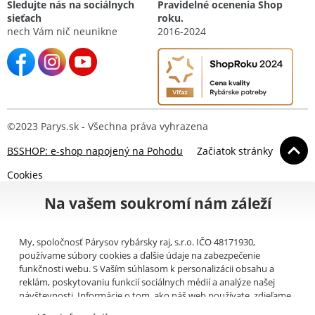
Sledujte nás na sociálnych
Pravidelné ocenenia Shop
sieťach
roku.
nech Vám nič neunikne
2016-2024
©2023 Parys.sk - Všechna práva vyhrazena
BSSHOP: e-shop napojený na Pohodu
Začiatok stránky
Cookies
Na vašem soukromí nám záleží
My, spoločnosť Párysov rybársky raj, s.r.o. IČO 48171930,
používame súbory cookies a ďalšie údaje na zabezpečenie
funkčnosti webu. S Vaším súhlasom k personalizácii obsahu a
reklám, poskytovaniu funkcií sociálnych médií a analýze našej
návštevnosti. Informácie o tom, ako náš web používate, zdieľame
so svojimi partnermi pre sociálne médiá, inzerciu a analýzy