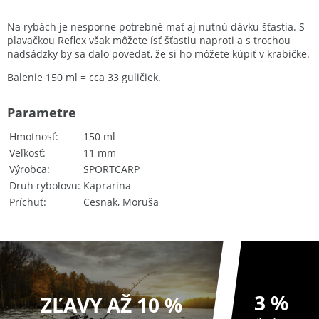
Na rybách je nesporne potrebné mať aj nutnú dávku šťastia. S
plavačkou Reflex však môžete ísť šťastiu naproti a s trochou
nadsádzky by sa dalo povedať, že si ho môžete kúpiť v krabičke.
Balenie 150 ml = cca 33 guličiek.
Parametre
Hmotnosť
150 ml
Veľkosť
11 mm
Výrobca
SPORTCARP
Druh rybolovu
Kaprarina
Príchuť
Cesnak, Moruša
3 %
ZĽAVY AŽ 10 %