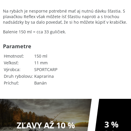
Na rybách je nesporne potrebné mať aj nutnú dávku šťastia. S
plavačkou Reflex však môžete ísť šťastiu naproti a s trochou
nadsádzky by sa dalo povedať, že si ho môžete kúpiť v krabičke.
Balenie 150 ml = cca 33 guličiek.
Parametre
Hmotnosť
150 ml
Veľkosť
11 mm
Výrobca
SPORTCARP
Druh rybolovu
Kaprarina
Príchuť
Banán
3 %
ZĽAVY AŽ 10 %