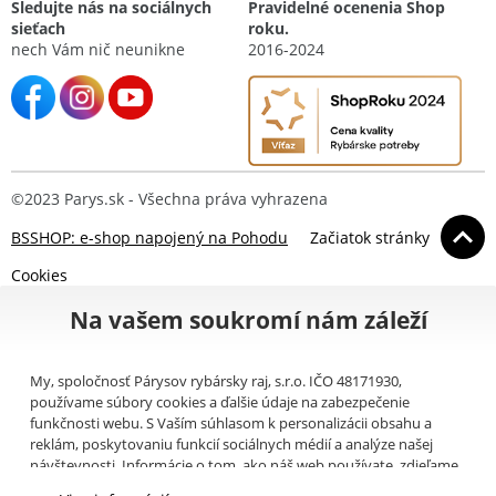
Sledujte nás na sociálnych
Pravidelné ocenenia Shop
sieťach
roku.
nech Vám nič neunikne
2016-2024
©2023 Parys.sk - Všechna práva vyhrazena
BSSHOP: e-shop napojený na Pohodu
Začiatok stránky
Cookies
Na vašem soukromí nám záleží
My, spoločnosť Párysov rybársky raj, s.r.o. IČO 48171930,
používame súbory cookies a ďalšie údaje na zabezpečenie
funkčnosti webu. S Vaším súhlasom k personalizácii obsahu a
reklám, poskytovaniu funkcií sociálnych médií a analýze našej
návštevnosti. Informácie o tom, ako náš web používate, zdieľame
so svojimi partnermi pre sociálne médiá, inzerciu a analýzy