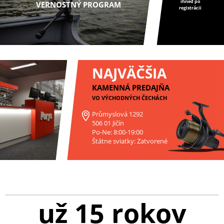
ihneď po
VERNOSTNÝ PROGRAM
registrácii
NAJVÄČŠIA
KAMENNÁ PREDAJŇA
VO VÝCHODNÝCH ČECHÁCH
Průmyslová 1292
506 01 Jičín
Po-Ne: 8:00-19:00
Štátne sviatky: Zatvorené
už 15 rokov