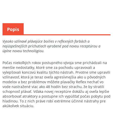
Popis
Vysoko vzlínavé plávajúce boilies v reflexných farbách a
najúspešnejších príchutiach vyrobené pod novou receptúrou a
úplne novou technológiou.
Počas niekoľkých rokov postupného vývoja sme prichádzali na
menšie nedostatky, ktoré sme za pochodu upravovali a
vylepšovali koncovú kvalitu týchto nástrah. Prvotne sme upravili
vzlínavosť, ktorá je teraz oveľa agresívnejšia ako u pôvodných
modelov a bez problémov môžete plavačky Reflex nechať vo
vode nastražené viac ako 48 hodín bez strachu, že by stratili
schopnosť plávať. Vďaka novej receptúre dokážu aj oveľa lepšie
absorbovať atraktory a postupne ich vypúšťať počas pobytu pod
hladinou. To z nich práve robí extrémne účinné nástrahy pre
akúkoľvek situáciu.