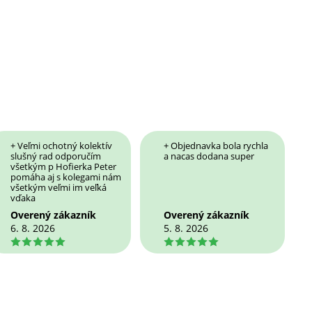
+ Veľmi ochotný kolektív
+ Objednavka bola rychla
slušný rad odporučím
a nacas dodana super
všetkým p Hofierka Peter
pomáha aj s kolegami nám
všetkým veľmi im veľká
vďaka
Overený zákazník
Overený zákazník
6. 8. 2026
5. 8. 2026
5
5