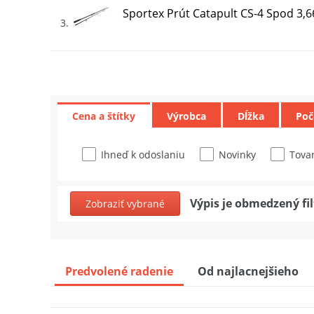
Sportex Prút Catapult CS-4 Spod 3,6
3
Delphin Prút Apollo GenerationX 3,6 
4
Cena a štítky
Výrobca
Dĺžka
Poč
Delphin Prút Apollo GenerationX 3 m
5
Ihneď k odoslaniu
Novinky
Tovar
Fox Prút Eos-X Spod/Marker Full Shrin
6
Výpis je obmedzený fi
Zobraziť vybrané
One More Cast Prút Black Pearl Spod 
7
Predvolené radenie
Od najlacnejšieho
Sonik Prút Xtractor+ Spod 2,7 m 4,5 
8