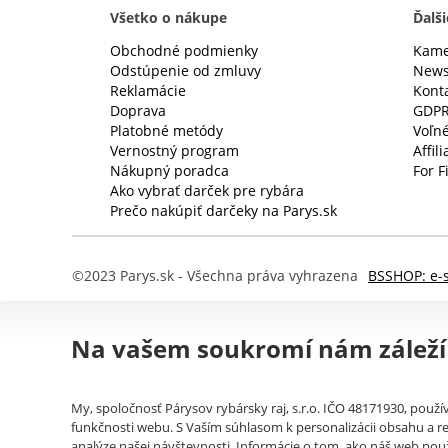
Všetko o nákupe
Ďalši
Obchodné podmienky
Kame
Odstúpenie od zmluvy
News
Reklamácie
Kont
Doprava
GDP
Platobné metódy
Voľné
Vernostný program
Affil
Nákupný poradca
For F
Ako vybrať darček pre rybára
Prečo nakúpiť darčeky na Parys.sk
©2023 Parys.sk - Všechna práva vyhrazena
BSSHOP: e-
Na vašem soukromí nám záleží
My, spoločnosť Párysov rybársky raj, s.r.o. IČO 48171930, použ
funkčnosti webu. S Vaším súhlasom k personalizácii obsahu a re
analýze našej návštevnosti. Informácie o tom, ako náš web použ