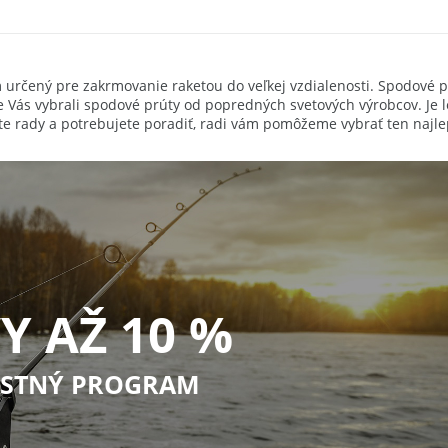
5 lb
určený pre zakrmovanie raketou do veľkej vzdialenosti. Spodové pr
 Vás vybrali spodové prúty od popredných svetových výrobcov. Je 
iete rady a potrebujete poradiť, radi vám pomôžeme vybrať ten najle
Y AŽ 10 %
STNÝ PROGRAM