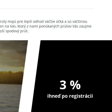
40,78 EUR
úty majú pre lepší odhod väčšie očká a sú väčšinou
len na Vás, ktorý z nami ponúkaných prútov Vás zaujme
pší spodový prút.
3 %
ihneď po registrácii