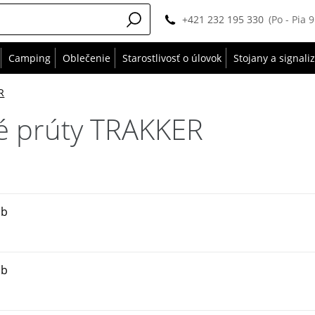
+421 232 195 330
(Po - Pia 
Camping
Oblečenie
Starostlivosť o úlovok
Stojany a signali
R
é prúty TRAKKER
lb
lb