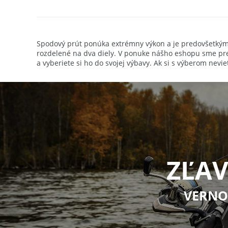
Carp Expert Prút Smart Spod 3,75 m 
9
Spodový prút ponúka extrémny výkon a je predovšetkým 
rozdelené na dva diely. V ponuke nášho eshopu sme pre
a vyberiete si ho do svojej výbavy. Ak si s výberom nev
ZĽAV
VERNO