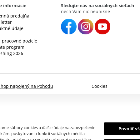
e informácie
Sledujte nás na sociálnych sieťach
nech Vám nič neunikne
nná predajňa
letter
aktné údaje
R
 pracovné pozície
iate program
ishing 2026
shop napojený na Pohodu
Cookies
ívame súbory cookies a ďalšie údaje na zabezpečenie
Povoliť v
klám, poskytovaniu funkcií sociálnych médií a
ívate, zdieľame so svojimi partnermi pre sociálne