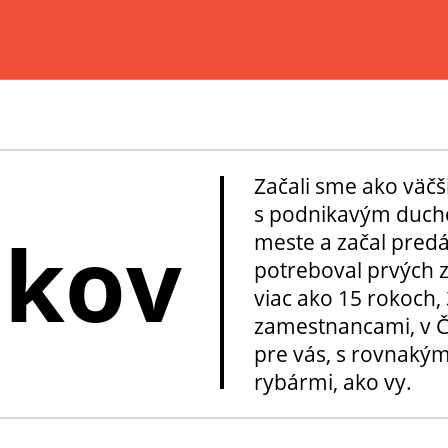
Začali sme ako väčš
s podnikavým ducho
okov
meste a začal pred
potreboval prvých z
viac ako 15 rokoch, 
zamestnancami, v Če
pre vás, s rovnakým
rybármi, ako vy.