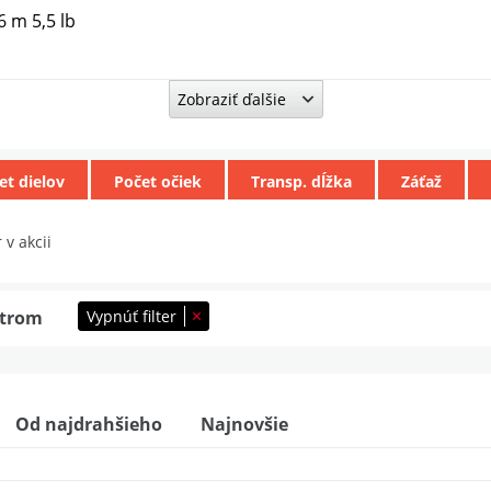
6 m 5,5 lb
Zobraziť ďalšie
m 5 lb 3-diel
et dielov
Počet očiek
Transp. dĺžka
Záťaž
 5 lb
 v akcii
k 3,9 m 13 ft 5,5 lb
Vypnúť filter
ltrom
& Marker 12 ft 5 lb 2-Diel
Od najdrahšieho
Najnovšie
lb