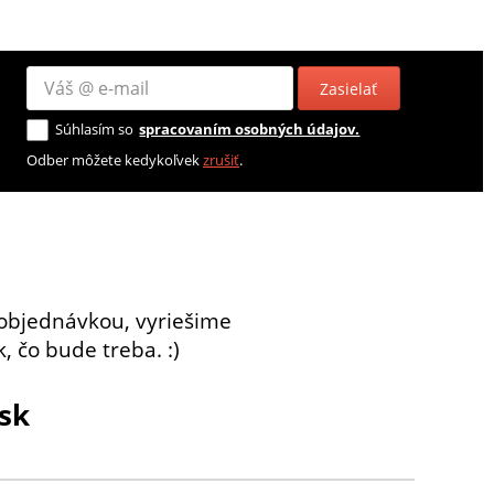
Zasielať
Súhlasím so
spracovaním osobných údajov.
Odber môžete kedykoľvek
zrušiť
.
objednávkou, vyriešime
, čo bude treba. :)
sk