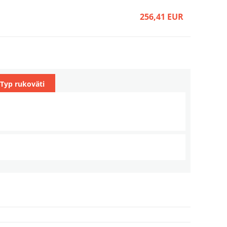
256,41 EUR
60,26 EUR
Typ rukoväti
51,26 EUR
76,49 EUR
149,99 EUR
69,95 EUR