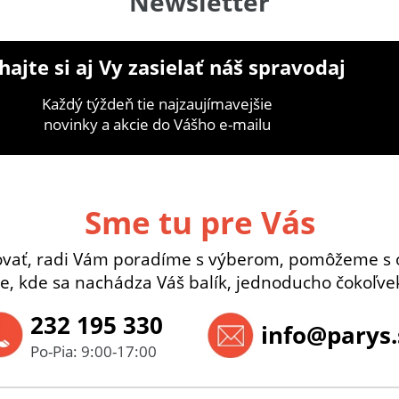
Newsletter
ajte si aj Vy zasielať náš spravodaj
Každý týždeň tie najzaujímavejšie
novinky a akcie do Vášho e-mailu
Sme tu pre Vás
ovať, radi Vám poradíme s výberom, pomôžeme s 
e, kde sa nachádza Váš balík, jednoducho čokoľvek
232 195 330
info@parys.
Po-Pia: 9:00-17:00