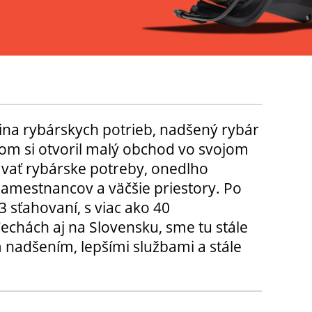
ina rybárskych potrieb, nadšený rybár
m si otvoril malý obchod vo svojom
ávať rybárske potreby, onedlho
amestnancov a väčšie priestory. Po
3 sťahovaní, s viac ako 40
chách aj na Slovensku, sme tu stále
 nadšením, lepšími službami a stále