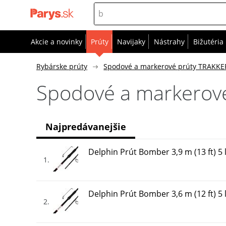
Akcie a novinky
Prúty
Navijaky
Nástrahy
Bižutéria
Rybárske prúty
Spodové a markerové prúty TRAKKE
Spodové a markerov
Najpredávanejšie
Delphin Prút Bomber 3,9 m (13 ft) 5 
1
Delphin Prút Bomber 3,6 m (12 ft) 5 
2