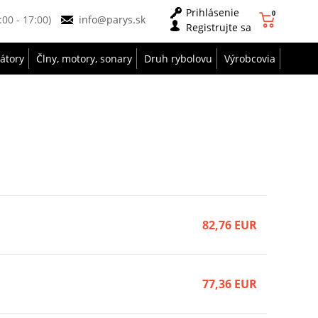
Prihlásenie
0
9:00 - 17:00)
info@parys.sk
Registrujte sa
zátory
Člny, motory, sonary
Druh rybolovu
Výrobcovia
82,76 EUR
77,36 EUR