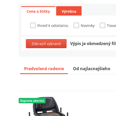
Cena a štítky
Výrobca
Ihneď k odoslaniu
Novinky
Tovar
Výpis je obmedzený fi
Zobraziť vybrané
Predvolené radenie
Od najlacnejšieho
Doprava zdarma