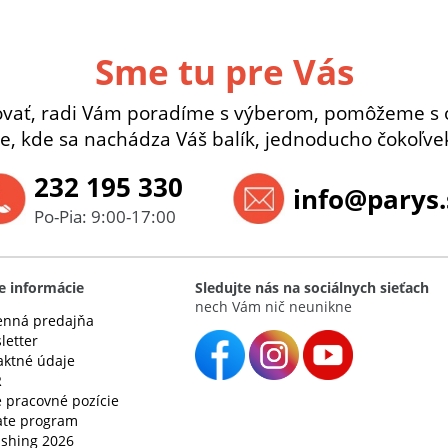
Sme tu pre Vás
ovať, radi Vám poradíme s výberom, pomôžeme s 
e, kde sa nachádza Váš balík, jednoducho čokoľvek
232 195 330
info@parys.
Po-Pia: 9:00-17:00
e informácie
Sledujte nás na sociálnych sieťach
nech Vám nič neunikne
nná predajňa
letter
aktné údaje
R
 pracovné pozície
iate program
ishing 2026