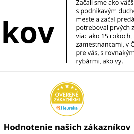
Začali sme ako väčš
s podnikavým ducho
okov
meste a začal pred
potreboval prvých z
viac ako 15 rokoch, 
zamestnancami, v Če
pre vás, s rovnakým
rybármi, ako vy.
Hodnotenie našich zákazníkov