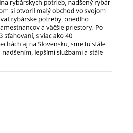
ina rybárskych potrieb, nadšený rybár
m si otvoril malý obchod vo svojom
ávať rybárske potreby, onedlho
amestnancov a väčšie priestory. Po
3 sťahovaní, s viac ako 40
chách aj na Slovensku, sme tu stále
 nadšením, lepšími službami a stále