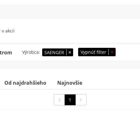
 v akcii
Výrobca
Vypnúť filter
ltrom
SAENGER
Od najdrahšieho
Najnovšie
1