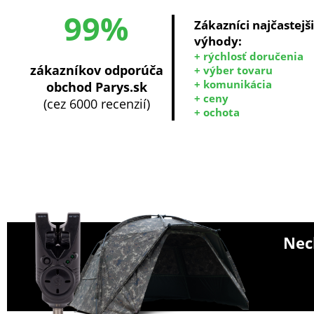
99%
Zákazníci najčastejš
výhody:
+ rýchlosť doručenia
zákazníkov odporúča
+ výber tovaru
+ komunikácia
obchod Parys.sk
+ ceny
(cez 6000 recenzií)
+ ochota
Nech