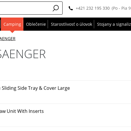
+421 232 195 330
(Po - Pia 
Camping
Oblečenie
Starostlivosť o úlovok
Stojany a signali
SAENGER
 SAENGER
 Sliding Side Tray & Cover Large
w Unit With Inserts