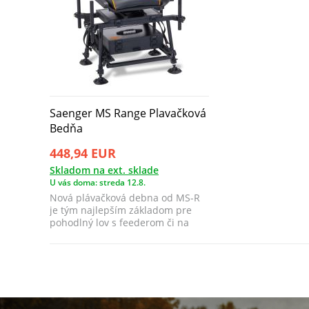
Saenger MS Range Plavačková
Bedňa
448,94 EUR
Skladom na ext. sklade
U vás doma: streda 12.8.
Nová plávačková debna od MS-R
je tým najlepším základom pre
pohodlný lov s feederom či na
plávanú.