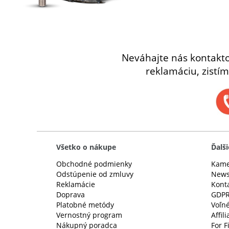
Neváhajte nás kontakt
reklamáciu, zistím
Všetko o nákupe
Ďalši
Obchodné podmienky
Kame
Odstúpenie od zmluvy
News
Reklamácie
Kont
Doprava
GDP
Platobné metódy
Voľné
Vernostný program
Affil
Nákupný poradca
For F