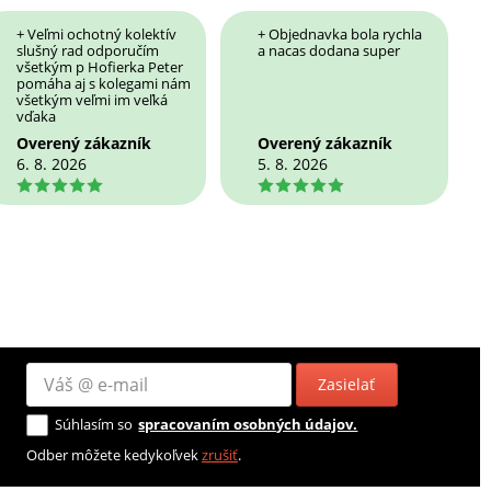
+ Veľmi ochotný kolektív
+ Objednavka bola rychla
slušný rad odporučím
a nacas dodana super
všetkým p Hofierka Peter
pomáha aj s kolegami nám
všetkým veľmi im veľká
vďaka
Overený zákazník
Overený zákazník
6. 8. 2026
5. 8. 2026
5
5
Zasielať
Súhlasím so
spracovaním osobných údajov.
Odber môžete kedykoľvek
zrušiť
.