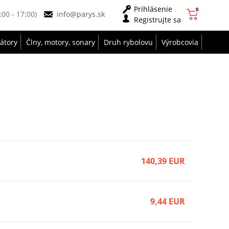
Prihlásenie
0
9:00 - 17:00)
info@parys.sk
Registrujte sa
zátory
Člny, motory, sonary
Druh rybolovu
Výrobcovia
140,39 EUR
9,44 EUR