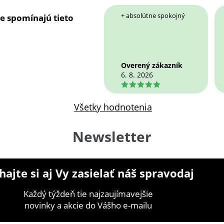
+ absolútne spokojný
ie spomínajú tieto
Overený zákazník
6. 8. 2026
5
Všetky hodnotenia
Newsletter
ajte si aj Vy zasielať náš spravodaj
Každý týždeň tie najzaujímavejšie
novinky a akcie do Vášho e-mailu