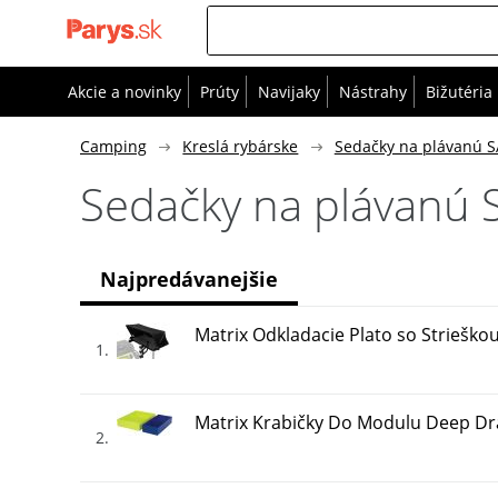
Akcie a novinky
Prúty
Navijaky
Nástrahy
Bižutéria
Camping
Kreslá rybárske
Sedačky na plávanú 
Sedačky na plávanú
Najpredávanejšie
Matrix Odkladacie Plato so Strieškou
1
Matrix Krabičky Do Modulu Deep Dra
2