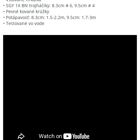
• SGY 1X BN trojháčiky: 8.3cm # 6, 9.5cm # 4
• Pevné kované krúžky
• Potápavosť: 8.3cm: 1.5-2.2m, 9.5cm: 1.7-3m
• Testované vo vode