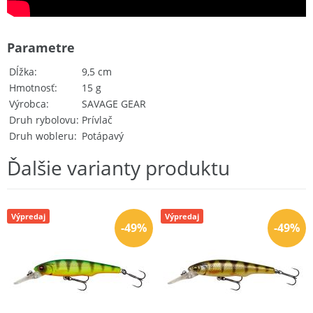
Parametre
Dĺžka
9,5 cm
Hmotnosť
15 g
Výrobca
SAVAGE GEAR
Druh rybolovu
Prívlač
Druh wobleru
Potápavý
Ďalšie varianty produktu
Výpredaj
Výpredaj
-49%
-49%