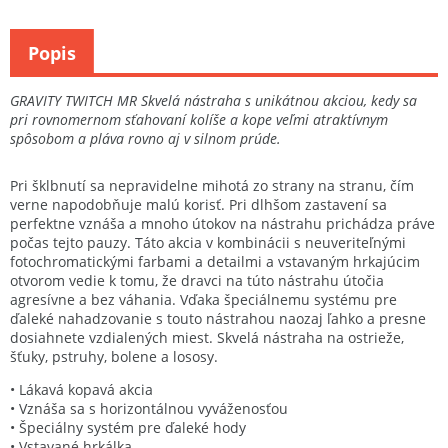
Popis
GRAVITY TWITCH MR Skvelá nástraha s unikátnou akciou, kedy sa
pri rovnomernom sťahovaní kolíše a kope veľmi atraktívnym
spôsobom a pláva rovno aj v silnom prúde.
Pri šklbnutí sa nepravidelne mihotá zo strany na stranu, čím
verne napodobňuje malú korisť. Pri dlhšom zastavení sa
perfektne vznáša a mnoho útokov na nástrahu prichádza práve
počas tejto pauzy. Táto akcia v kombinácii s neuveriteľnými
fotochromatickými farbami a detailmi a vstavaným hrkajúcim
otvorom vedie k tomu, že dravci na túto nástrahu útočia
agresívne a bez váhania. Vďaka špeciálnemu systému pre
ďaleké nahadzovanie s touto nástrahou naozaj ľahko a presne
dosiahnete vzdialených miest. Skvelá nástraha na ostrieže,
šťuky, pstruhy, bolene a lososy.
• Lákavá kopavá akcia
• Vznáša sa s horizontálnou vyváženosťou
• Špeciálny systém pre ďaleké hody
• Vstavané hrkálka