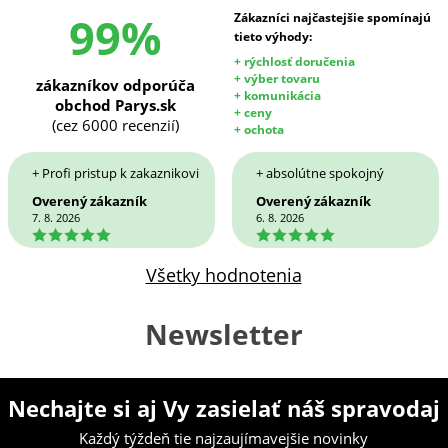
99%
Zákazníci najčastejšie spomínajú
tieto výhody:
+ rýchlosť doručenia
+ výber tovaru
zákazníkov odporúča
+ komunikácia
obchod Parys.sk
+ ceny
(cez 6000 recenzií)
+ ochota
+ Profi pristup k zakaznikovi
+ absolútne spokojný
Overený zákazník
Overený zákazník
7. 8. 2026
6. 8. 2026
5
5
Všetky hodnotenia
Newsletter
Nechajte si aj Vy zasielať náš spravodaj
Každý týždeň tie najzaujímavejšie novinky