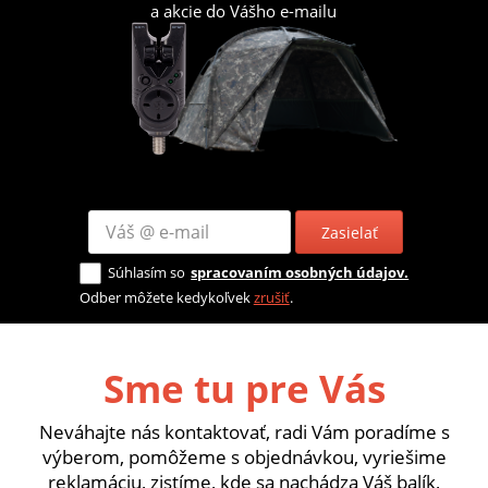
a akcie do Vášho e-mailu
Zasielať
Súhlasím so
spracovaním osobných údajov.
Odber môžete kedykoľvek
zrušiť
.
Sme tu pre Vás
Neváhajte nás kontaktovať, radi Vám poradíme s
výberom, pomôžeme s objednávkou, vyriešime
reklamáciu, zistíme, kde sa nachádza Váš balík,