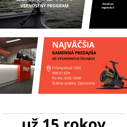
ihneď po
VERNOSTNÝ PROGRAM
registrácii
NAJVÄČŠIA
KAMENNÁ PREDAJŇA
VO VÝCHODNÝCH ČECHÁCH
Průmyslová 1292
506 01 Jičín
Po-Ne: 8:00-19:00
Štátne sviatky: Zatvorené
už 15 rokov