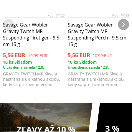
Kód:
74128
Kód:
74129
Savage Gear Wobler
Savage Gear Wobler
Gravity Twitch MR
Gravity Twitch MR
Suspending Firetiger - 9,5
Suspending Perch - 9,5 cm
cm 15 g
15 g
5,56 EUR
5,56 EUR
10,99 EUR
10,99 EUR
10 ks Skladom
10 ks Skladom
U vás doma: streda 12.8.
U vás doma: streda 12.8.
GRAVITY TWITCH MR Skvelá
GRAVITY TWITCH MR Skvelá
nástraha s unikátnou akciou,
nástraha s unikátnou akciou,
kedy sa pri rovnomernom
kedy sa pri rovnomernom
sťahovaní kolíše a kop...
sťahovaní kolíše a kop...
3 %
ZĽAVY AŽ 10 %