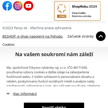
©2023 Parys.sk - Všechna práva vyhrazena
BSSHOP: e-shop napojený na Pohodu
Začiatok stránky
Cookies
Na vašem soukromí nám záleží
My, spoločnosť Párysov rybársky raj, s.r.o. IČO 48171930,
používame súbory cookies a ďalšie údaje na zabezpečenie
funkčnosti webu. S Vaším súhlasom k personalizácii obsahu a
reklám, poskytovaniu funkcií sociálnych médií a analýze našej
návštevnosti. Informácie o tom, ako náš web používate, zdieľame
so svojimi partnermi pre sociálne médiá, inzerciu a analýzy
Viac informácií
(napríklad Google).
Tu
si môžete prečítať, ako tieto informácie
Google používa. Partneri tieto údaje môžu kombinovať s ďalšími
Nevyhnutné cookies
informáciami, ktoré ste im poskytli alebo ktoré získali v dôsledku
Povoliť všetko