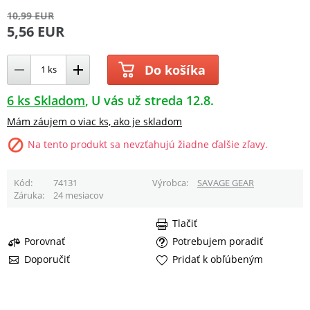
10,99 EUR
5,56 EUR
Do košíka
6 ks Skladom
U vás už streda 12.8.
Mám záujem o viac ks, ako je skladom
Na tento produkt sa nevzťahujú žiadne ďalšie zľavy.
Kód
74131
Výrobca
SAVAGE GEAR
Záruka
24 mesiacov
Tlačiť
Porovnať
Potrebujem poradiť
Doporučiť
Pridať k obľúbeným