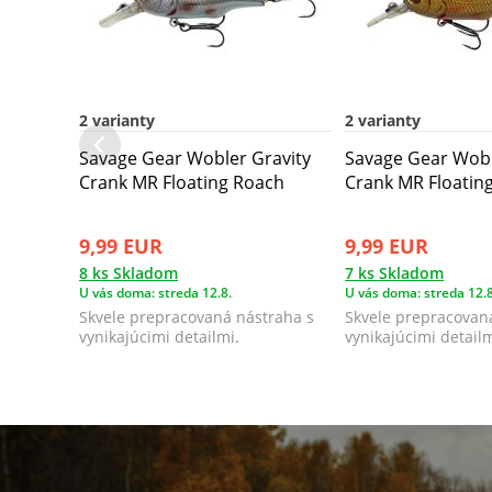
2 varianty
2 varianty
Savage Gear Wobler Gravity
Savage Gear Wobl
Crank MR Floating Roach
Crank MR Floating
9,99 EUR
9,99 EUR
8 ks Skladom
7 ks Skladom
U vás doma: streda 12.8.
U vás doma: streda 12.8
Skvele prepracovaná nástraha s
Skvele prepracovan
vynikajúcimi detailmi.
vynikajúcimi detailm