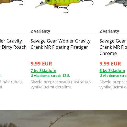
2 varianty
2 varianty
er Gravity
Savage Gear Wobler Gravity
Savage Gear 
 Dirty Roach
Crank MR Floating Firetiger
Crank MR Flo
Chrome
9,99 EUR
9,99 EUR
7 ks Skladom
6 ks Skladom
.
U vás doma: streda 12.8.
U vás doma: stre
á nástraha s
Skvele prepracovaná nástraha s
Skvele prepra
i.
vynikajúcimi detailmi.
vynikajúcimi d