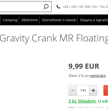
+421 232 195 330
(Po - Pia 
Camping
Oblečenie
Starostlivosť o úlovok
Stojany a signali
Gravity Crank MR Floatin
9,99 EUR
Zľava 3 % po
registrácii
2 ks Skladom
U vá