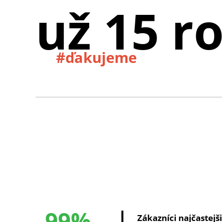
už 15 r
#ďakujeme
99%
Zákazníci najčastejš