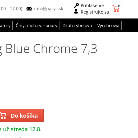
Prihlásenie
0
9:00 - 17:00)
info@parys.sk
Registrujte sa
zátory
Člny, motory, sonary
Druh rybolovu
Výrobcovia
g Blue Chrome 7,3
Do košíka
s už streda 12.8.