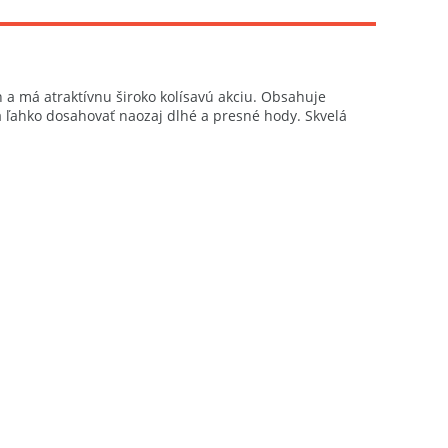
h a má atraktívnu široko kolísavú akciu. Obsahuje
á ľahko dosahovať naozaj dlhé a presné hody. Skvelá