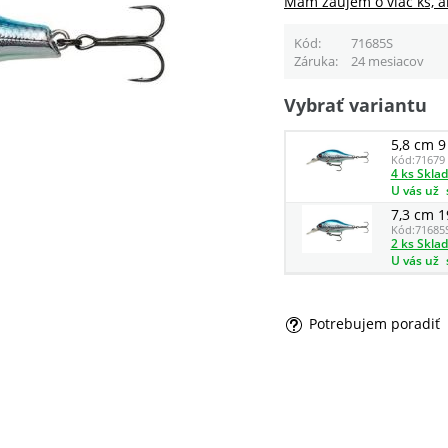
Mám záujem o viac ks, a
Kód
71685S
Záruka
24 mesiacov
Vybrať variantu
5,8 cm 9
Kód:
71679
4 ks Skla
U vás už
7,3 cm 1
Kód:
71685
2 ks Skla
U vás už
Potrebujem poradiť