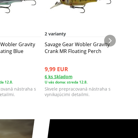
2 varianty
2 varian
Wobler Gravity
Savage Gear Wobler Gravity
Savage 
ating Blue
Crank MR Floating Perch
Crank M
Crayfish
9,99 EUR
9,99 E
6 ks Skladom
2 ks Skl
da 12.8.
U vás doma: streda 12.8.
U vás doma
covaná nástraha s
Skvele prepracovaná nástraha s
Skvele p
etailmi.
vynikajúcimi detailmi.
vynikajúc