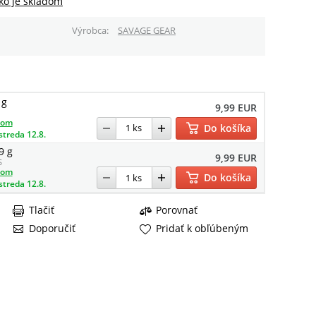
ko je skladom
Výrobca
SAVAGE GEAR
 g
9,99 EUR
dom
Do košíka
streda 12.8.
9 g
9,99 EUR
S
dom
Do košíka
streda 12.8.
Tlačiť
Porovnať
Doporučiť
Pridať k obľúbeným