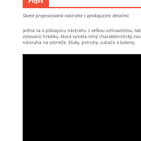
Popis
Skvele prepracovaná nástraha s vynikajúcimi detailmi.
Jedná sa o plávajúcu nástrahu s veľkou vzlínavosťou, ta
vstavanú hrkálku, ktorá vysiela silný charakteristický 
nástraha na ostrieže, šťuky, pstruhy, zubáče a boleny.