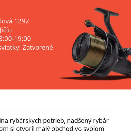
lová 1292
Jičín
8:00-19:00
sviatky: Zatvorené
ina rybárskych potrieb, nadšený rybár
m si otvoril malý obchod vo svojom