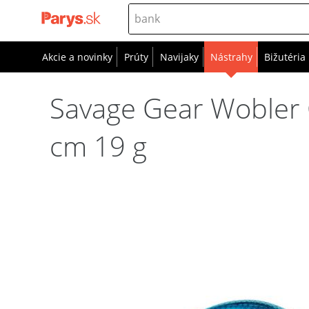
Akcie a novinky
Prúty
Navijaky
Nástrahy
Bižutéria
Savage Gear Wobler 
cm 19 g