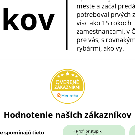
okov
meste a začal pred
potreboval prvých z
viac ako 15 rokoch, 
zamestnancami, v Če
pre vás, s rovnakým
rybármi, ako vy.
Hodnotenie našich zákazníkov
+ Profi pristup k
ie spomínajú tieto