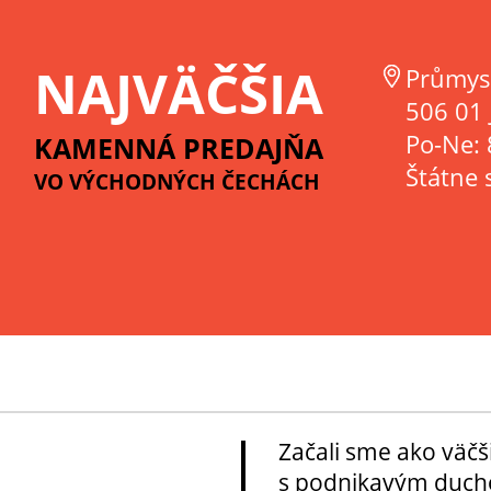
NAJVÄČŠIA
Průmys
506 01 
Po-Ne: 
KAMENNÁ PREDAJŇA
Štátne 
VO VÝCHODNÝCH ČECHÁCH
Začali sme ako väčš
s podnikavým ducho