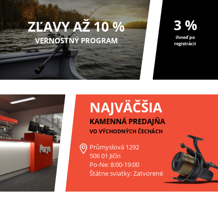
3 %
ZĽAVY AŽ 10 %
ihneď po
VERNOSTNÝ PROGRAM
registrácii
NAJVÄČŠIA
KAMENNÁ PREDAJŇA
VO VÝCHODNÝCH ČECHÁCH
Průmyslová 1292
506 01 Jičín
Po-Ne: 8:00-19:00
Štátne sviatky: Zatvorené