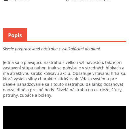
Popis
Skvele prepracovaná nástraha s vynikajúcimi detailmi.
Jedná sa o plávajúcu nástrahu s veľkou vzlínavosťou, takže pri
zastavení stúpa nahor. Inak sa pohybuje v stredných hĺbkach a
má atraktívnu široko kolísavú akciu. Obsahuje vstavanú hrkálku,
ktorá vysiela silný charakteristický zvuk. Vďaka systému pre
ďaleké nahadzovanie sa s touto nástrahou dá ľahko dosahovať
naozaj dlhé a presné hody. Skvelá nástraha na ostrieže, šťuky,
pstruhy, zubáče a boleny.