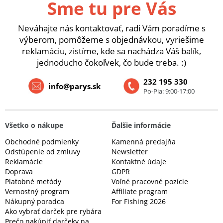
Sme tu pre Vás
Neváhajte nás kontaktovať, radi Vám poradíme s
výberom, pomôžeme s objednávkou, vyriešime
reklamáciu, zistíme, kde sa nachádza Váš balík,
jednoducho čokoľvek, čo bude treba. :)
232 195 330
info@parys.sk
Po-Pia: 9:00-17:00
Všetko o nákupe
Ďalšie informácie
Obchodné podmienky
Kamenná predajňa
Odstúpenie od zmluvy
Newsletter
Reklamácie
Kontaktné údaje
Doprava
GDPR
Platobné metódy
Voľné pracovné pozície
Vernostný program
Affiliate program
Nákupný poradca
For Fishing 2026
Ako vybrať darček pre rybára
Prečo nakúpiť darčeky na