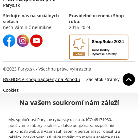
Parys.sk
Sledujte nás na sociálnych
Pravidelné ocenenia Shop
sieťach
roku.
nech Vám nič neunikne
2016-2024
©2023 Parys.sk - Všechna práva vyhrazena
BSSHOP: e-shop napojený na Pohodu
Začiatok stránky
Cookies
Na vašem soukromí nám záleží
My, spoločnosť Párysov rybársky raj, s.r.o. IČO 48171930,
používame súbory cookies a ďalšie údaje na zabezpečenie
funkčnosti webu. S Vaším súhlasom k personalizácii obsahu a
reklám, poskytovaniu funkcií sociálnych médií a analýze našej