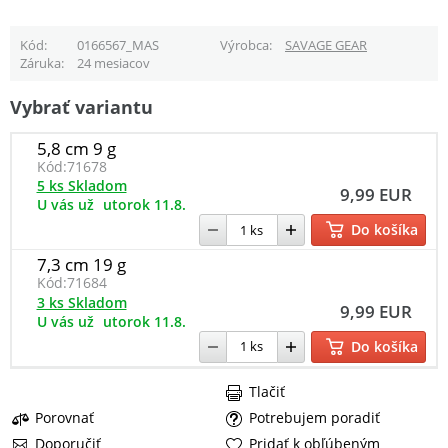
Kód
0166567_MAS
Výrobca
SAVAGE GEAR
Záruka
24 mesiacov
Vybrať variantu
5,8 cm 9 g
Kód:
71678
5 ks Skladom
9,99 EUR
U vás už
utorok 11.8.
Do košíka
7,3 cm 19 g
Kód:
71684
3 ks Skladom
9,99 EUR
U vás už
utorok 11.8.
Do košíka
Tlačiť
Porovnať
Potrebujem poradiť
Doporučiť
Pridať k obľúbeným