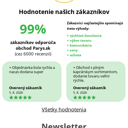
Hodnotenie našich zákazníkov
99%
Zákazníci najčastejšie spomínajú
tieto výhody:
+ rýchlosť doručenia
+ výber tovaru
zákazníkov odporúča
+ komunikácia
obchod Parys.sk
+ ceny
(cez 6000 recenzií)
+ ochota
+ Objednavka bola rychla a
+ Obchod s plným
nacas dodana super
kaprárskym sortimentom,
dodanie tovaru veľmi
rýchle.
Overený zákazník
Overený zákazník
5. 8. 2026
5. 8. 2026
5
5
Všetky hodnotenia
Newsletter