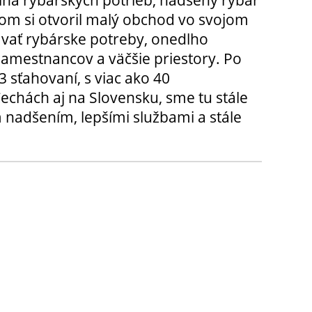
ina rybárskych potrieb, nadšený rybár
m si otvoril malý obchod vo svojom
ávať rybárske potreby, onedlho
amestnancov a väčšie priestory. Po
3 sťahovaní, s viac ako 40
chách aj na Slovensku, sme tu stále
 nadšením, lepšími službami a stále