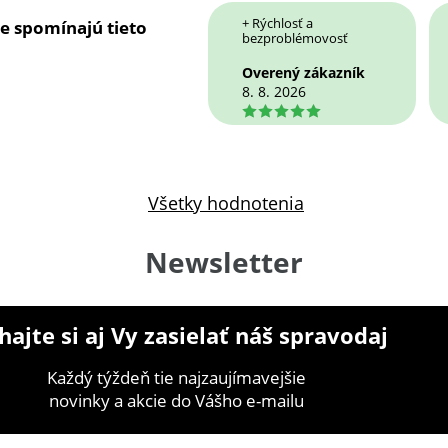
+ Rýchlosť a
ie spomínajú tieto
bezproblémovosť
Overený zákazník
8. 8. 2026
5
Všetky hodnotenia
Newsletter
ajte si aj Vy zasielať náš spravodaj
Každý týždeň tie najzaujímavejšie
novinky a akcie do Vášho e-mailu