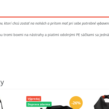
v, ktorí chcú zostať na nohách a pritom mať pri sebe potrebné vybaven
tromi boxmi na nástrahy a piatimi odolnými PE sáčkami sa jedná 
ky
Výpredaj
-26%
Doprava zdarma