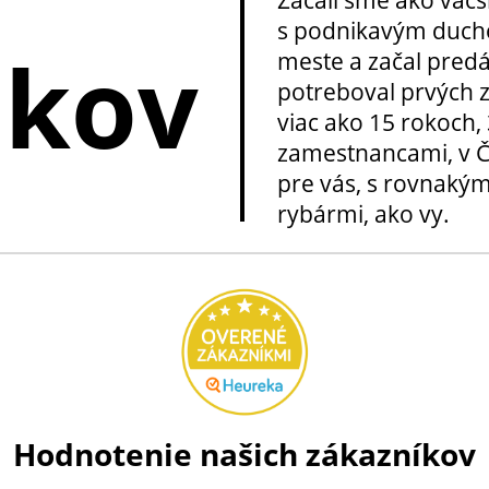
Začali sme ako väčš
s podnikavým ducho
okov
meste a začal pred
potreboval prvých z
viac ako 15 rokoch, 
zamestnancami, v Če
pre vás, s rovnakým
rybármi, ako vy.
Hodnotenie našich zákazníkov