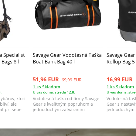
 Specialist
Savage Gear Vodotesná Taška
Savage Gear
 Bags 8 l
Boat Bank Bag 40 l
Rollup Bag 5 
51,96 EUR
16,99 EUR
69,99 EUR
1 ks Skladom
1 ks Skladom
.
U vás doma: streda 12.8.
U vás doma: stre
rybárov, ktorí
Vodotesná taška od firmy Savage
Vodotesná taš
liví, ale
Gear s kvalitným popruhom a
Gear s nastav
ať pri sebe
jednoduchým zatváraním
jednoduchým 
plastovou prackou...
plastovou pra.