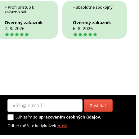
+ Profi pristup k
+ absolútne spokojný
zakaznikovi
Overený zákazník
Overený zákazník
7. 8. 2026
6. 8. 2026
5
5
Zasielať
Súhlasím so
spracovaním osobných údajov.
Odber môžete kedykoľvek
zrušiť
.