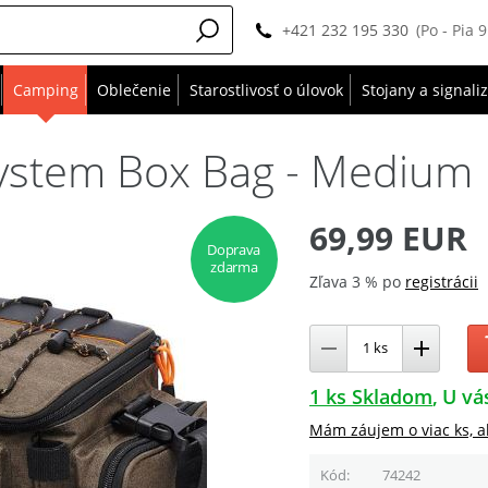
+421 232 195 330
(Po - Pia 
Camping
Oblečenie
Starostlivosť o úlovok
Stojany a signali
ystem Box Bag - Medium
69,99 EUR
Doprava
zdarma
Zľava 3 % po
registrácii
1 ks Skladom
U vá
Mám záujem o viac ks, a
Kód
74242