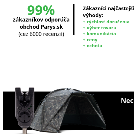
99%
Zákazníci najčastejš
výhody:
zákazníkov odporúča
+ rýchlosť doručenia
obchod Parys.sk
+ výber tovaru
(cez 6000 recenzií)
+ komunikácia
+ ceny
+ ochota
Nech