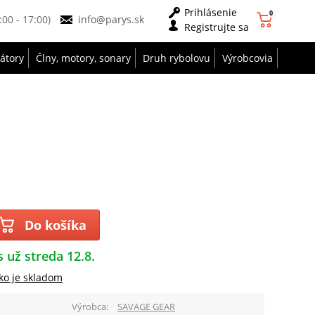
Prihlásenie
0
9:00 - 17:00)
info@parys.sk
Registrujte sa
zátory
Člny, motory, sonary
Druh rybolovu
Výrobcovia
Do košíka
s už streda 12.8.
ko je skladom
Výrobca
SAVAGE GEAR