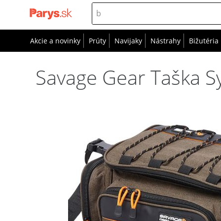
Akcie a novinky
Prúty
Navijaky
Nástrahy
Bižutéria
Savage Gear Taška S