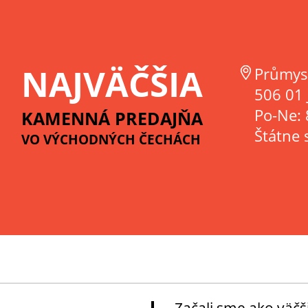
NAJVÄČŠIA
Průmys
506 01 
Po-Ne: 
KAMENNÁ PREDAJŇA
Štátne 
VO VÝCHODNÝCH ČECHÁCH