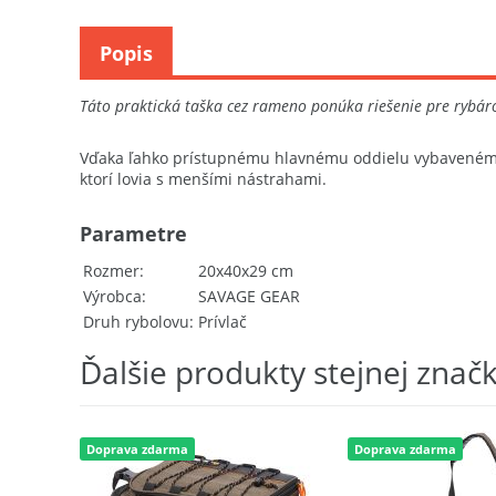
Popis
Táto praktická taška cez rameno ponúka riešenie pre rybáro
Vďaka ľahko prístupnému hlavnému oddielu vybavenému 
ktorí lovia s menšími nástrahami.
Parametre
Rozmer
20x40x29 cm
Výrobca
SAVAGE GEAR
Druh rybolovu
Prívlač
Ďalšie produkty stejnej znač
Doprava zdarma
Doprava zdarma