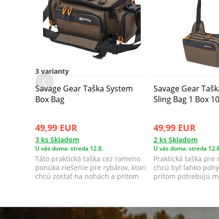
3 varianty
Savage Gear Taška System
Savage Gear Taška
Box Bag
Sling Bag 1 Box 10
49,99 EUR
49,99 EUR
3 ks Skladom
2 ks Skladom
U vás doma: streda 12.8.
U vás doma: streda 12.8
Táto praktická taška cez rameno
Praktická taška pre 
ponúka riešenie pre rybárov, ktorí
chcú byť ľahko pohyb
chcú zostať na nohách a pritom
pritom potrebujú m
ma...
potre...