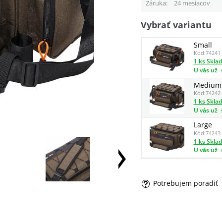
Záruka
24 mesiacov
Vybrať variantu
Small
Kód:
74241
1 ks Skla
U vás už
Medium
Kód:
74242
1 ks Skla
U vás už
Large
Kód:
74243
1 ks Skla
U vás už
Potrebujem poradiť