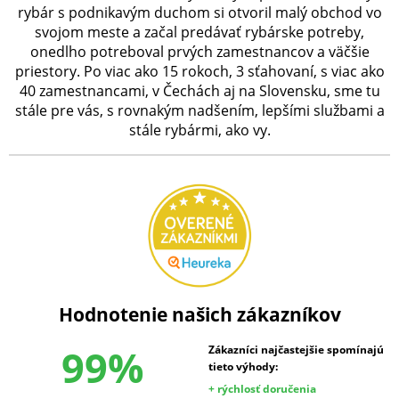
rybár s podnikavým duchom si otvoril malý obchod vo
svojom meste a začal predávať rybárske potreby,
onedlho potreboval prvých zamestnancov a väčšie
priestory. Po viac ako 15 rokoch, 3 sťahovaní, s viac ako
40 zamestnancami, v Čechách aj na Slovensku, sme tu
stále pre vás, s rovnakým nadšením, lepšími službami a
stále rybármi, ako vy.
Hodnotenie našich zákazníkov
99%
Zákazníci najčastejšie spomínajú
tieto výhody:
+ rýchlosť doručenia