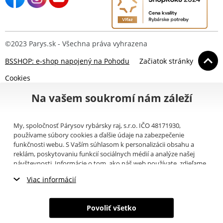
©2023 Parys.sk - Všechna práva vyhrazena
BSSHOP: e-shop napojený na Pohodu
Začiatok stránky
Cookies
Na vašem soukromí nám záleží
My, spoločnosť Párysov rybársky raj, s.r.o. IČO 48171930,
používame súbory cookies a ďalšie údaje na zabezpečenie
funkčnosti webu. S Vaším súhlasom k personalizácii obsahu a
reklám, poskytovaniu funkcií sociálnych médií a analýze našej
návštevnosti. Informácie o tom, ako náš web používate, zdieľame
so svojimi partnermi pre sociálne médiá, inzerciu a analýzy
Viac informácií
(napríklad Google).
Tu
si môžete prečítať, ako tieto informácie
Google používa. Partneri tieto údaje môžu kombinovať s ďalšími
Nevyhnutné cookies
informáciami, ktoré ste im poskytli alebo ktoré získali v dôsledku
Povoliť všetko
toho, že používate ich služby. Tieto údaje zahŕňajú cookies, dáta z
Marketingové cookies
ďalších úložísk, IP adresu a ďalšie informácie spojené s prezeraním