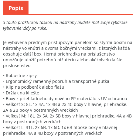
Popis
S touto praktickou taškou na nástrahy budete mať svoje rybárske
vybavenie vždy po ruke.
Je vybavená predným prístupovým panelom so štyrmi boxmi na
nástrahy vo vnútri a dvoma bočnými vreckami, z ktorých každá
obsahuje ďalší box. Horná priehradka na príslušenstvo
umožňuje uložiť potrebnú bižutériu alebo akékoľvek ďalšie
príslušenstvo.
• Robustné zipsy
• Ergonomický ramenný popruh a transportné pútka
• Klip na podberák alebo fľašu
• Držiak na kliešte
• Boxy z priehľadného dymového PP materiálu s UV ochranou
• Veľkosť S: 8L, 1x 4A, 1x 4B a 2x 4C boxy v hlavnej priehradke,
2A a 2B boxy v postranných vreckách
• Veľkosť M: 18L, 2x 5A, 2x 5B boxy v hlavnej priehradke, 4A a 4B
boxy v postranných vreckách
• Veľkosť L: 31L, 2x 6B, 1x 6D, 1x 6B hlboké boxy v hlavnej
priehradke, 4A a 4B boxy v postranných vreckách