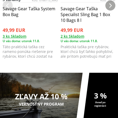
Kód:
0166713_MAS
Kód:
74237
Savage Gear Taška System
Savage Gear Taška
Box Bag
Specialist Sling Bag 1 Box
10 Bags 8 l
49,99 EUR
49,99 EUR
3 ks Skladom
2 ks Skladom
U vás doma: utorok 11.8.
U vás doma: utorok 11.8.
Táto praktická taška cez
Praktická taška pre rybárov,
rameno ponúka riešenie pre
ktorí chcú byť ľahko pohybliví,
rybárov, ktorí chcú zostať na
ale pritom potrebujú mať pri
nohách a pritom ma...
sebe potre...
3 %
ZĽAVY AŽ 10 %
ihneď po
VERNOSTNÝ PROGRAM
registrácii