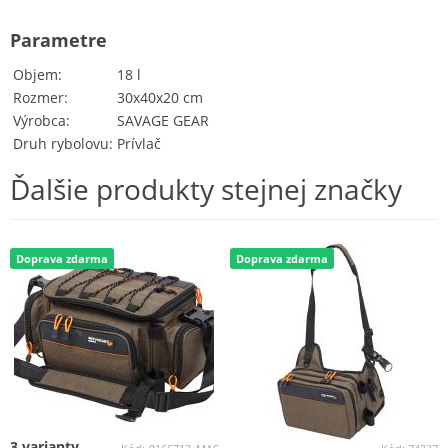
Parametre
Objem
18 l
Rozmer
30x40x20 cm
Výrobca
SAVAGE GEAR
Druh rybolovu
Prívlač
Ďalšie produkty stejnej značky
Doprava zdarma
Doprava zdarma
3 varianty