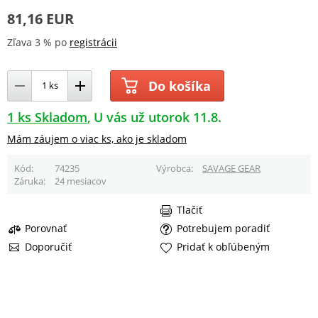
81,16 EUR
Zľava 3 % po
registrácii
Do košíka
1 ks Skladom
U vás už utorok 11.8.
Mám záujem o viac ks, ako je skladom
Kód
74235
Výrobca
SAVAGE GEAR
Záruka
24 mesiacov
Tlačiť
Porovnať
Potrebujem poradiť
Doporučiť
Pridať k obľúbeným