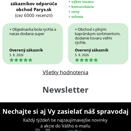
+ výber tovaru
zákazníkov odporúča
+ komunikácia
obchod Parys.sk
+ ceny
(cez 6000 recenzií)
+ ochota
+ Objednavka bola rychla a
+ Obchod s plným
nacas dodana super
kaprárskym sortimentom,
dodanie tovaru veľmi
rýchle.
Overený zákazník
Overený zákazník
5. 8. 2026
5. 8. 2026
5
5
Všetky hodnotenia
Newsletter
Nechajte si aj Vy zasielať náš spravodaj
Každý týždeň tie najzaujímavejšie novinky
a akcie do Vášho e-mailu