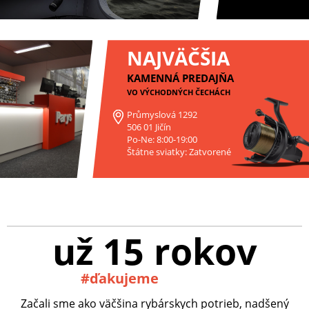
NAJVÄČŠIA
KAMENNÁ PREDAJŇA
VO VÝCHODNÝCH ČECHÁCH
Průmyslová 1292
506 01 Jičín
Po-Ne: 8:00-19:00
Štátne sviatky: Zatvorené
už 15 rokov
#ďakujeme
Začali sme ako väčšina rybárskych potrieb, nadšený