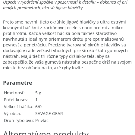
Úspech v rybárčení spočíva v pozornosti k detailu – dokonca aj pri
malých predmetoch, ako sú jigové hlavičky.
Preto sme navrhli tieto okrúhle jigové hlavičky s ultra ostrými
kovanými háčikmi z karbónovej ocele s nano hrotmi a mikro
protihrotmi. Každá veľkosť háčika bola taktiež starostlivo
navrhnutá s ideálnym priemerom drôtu pre optimalizovanú
pevnosť a penetráciu. Precízne tvarované okrúhle hlavičky sa
dodávajú v rade veľkostí vhodných pre širokú škálu gumových
nástrah. Majú tiež tri rôzne typy držiakov tela, aby sa
zabezpečilo, že vaša gumová nástraha bezpečne drží na svojom
mieste bez ohľadu na to, aké ryby lovíte.
Parametre
Hmotnosť
5 g
Počet kusov
1
Veľkosť háčika
6/0
Výrobca
SAVAGE GEAR
Druh rybolovu
Prívlač
Alternatívne produkty