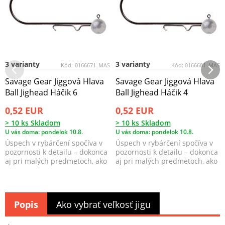
3 varianty
3 varianty
Kód:
0166671_MAS
Kód:
0166681_MAS
Savage Gear Jiggová Hlava
Savage Gear Jiggová Hlava
Ball Jighead Háčik 6
Ball Jighead Háčik 4
0,52 EUR
0,52 EUR
> 10 ks Skladom
> 10 ks Skladom
U vás doma: pondelok 10.8.
U vás doma: pondelok 10.8.
Úspech v rybárčení spočíva v
Úspech v rybárčení spočíva v
pozornosti k detailu – dokonca
pozornosti k detailu – dokonca
aj pri malých predmetoch, ako
aj pri malých predmetoch, ako
sú jigové ...
sú jigové ...
Popis
Ako vybrať veľkosť jigu