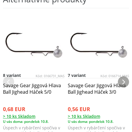
8 variant
7 variant
Kód:
0166731_MAS
Kód:
0166714_MAS
Savage Gear Jiggová Hlava
Savage Gear Jiggová Hlava
Ball Jighead Háček 5/0
Ball Jighead Háček 3/0
0,68 EUR
0,56 EUR
> 10 ks Skladom
> 10 ks Skladom
U vás doma: pondelok 10.8.
U vás doma: pondelok 10.8.
Úspech v rybárčení spočíva v
Úspech v rybárčení spočíva v