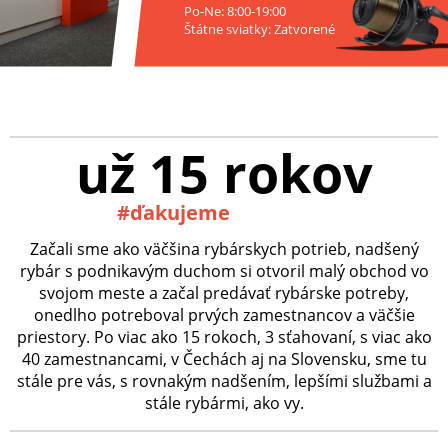
Po-Ne: 8:00-19:00
Štátne sviatky: Zatvorené
už 15 rokov
#ďakujeme
Začali sme ako väčšina rybárskych potrieb, nadšený
rybár s podnikavým duchom si otvoril malý obchod vo
svojom meste a začal predávať rybárske potreby,
onedlho potreboval prvých zamestnancov a väčšie
priestory. Po viac ako 15 rokoch, 3 sťahovaní, s viac ako
40 zamestnancami, v Čechách aj na Slovensku, sme tu
stále pre vás, s rovnakým nadšením, lepšími službami a
stále rybármi, ako vy.