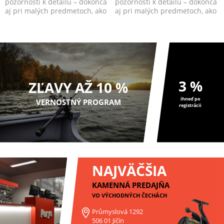
pozornosti k detailu – dokonca
pozornosti k detailu – dokonca
aj pri malých predmetoch, ako
aj pri malých predmetoch, ako
sú jigové ...
sú jigové ...
3 %
ZĽAVY AŽ 10 %
ihneď po
VERNOSTNÝ PROGRAM
registrácii
NAJVÄČŠIA
KAMENNÁ PREDAJŇA
VO VÝCHODNÝCH ČECHÁCH
Průmyslová 1292
506 01 Jičín