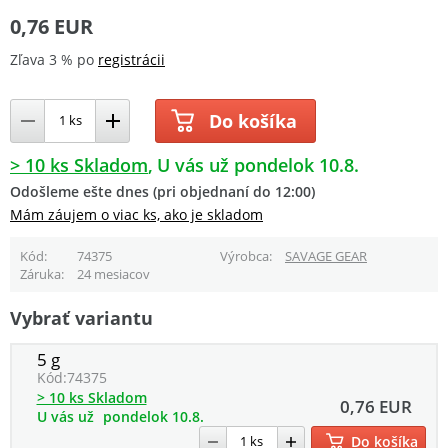
0,76 EUR
Zľava 3 % po
registrácii
Do košíka
> 10 ks Skladom
U vás už pondelok 10.8.
Odošleme ešte dnes (pri objednaní do 12:00)
Mám záujem o viac ks, ako je skladom
Kód
74375
Výrobca
SAVAGE GEAR
Záruka
24 mesiacov
Vybrať variantu
5 g
Kód:
74375
> 10 ks Skladom
0,76 EUR
U vás už
pondelok 10.8.
Do košíka