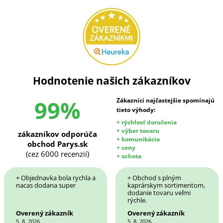
Hodnotenie našich zákazníkov
99%
Zákazníci najčastejšie spomínajú
tieto výhody:
+ rýchlosť doručenia
+ výber tovaru
zákazníkov odporúča
+ komunikácia
obchod Parys.sk
+ ceny
(cez 6000 recenzií)
+ ochota
+ Objednavka bola rychla a
+ Obchod s plným
nacas dodana super
kaprárskym sortimentom,
dodanie tovaru veľmi
rýchle.
Overený zákazník
Overený zákazník
5. 8. 2026
5. 8. 2026