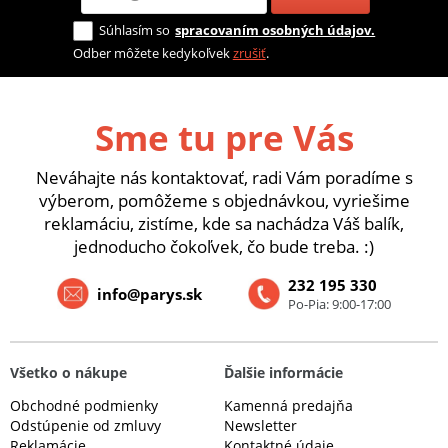
Súhlasím so
spracovaním osobných údajov.
Odber môžete kedykoľvek
zrušiť
.
Sme tu pre Vás
Neváhajte nás kontaktovať, radi Vám poradíme s
výberom, pomôžeme s objednávkou, vyriešime
reklamáciu, zistíme, kde sa nachádza Váš balík,
jednoducho čokoľvek, čo bude treba. :)
232 195 330
info@parys.sk
Po-Pia: 9:00-17:00
Všetko o nákupe
Ďalšie informácie
Obchodné podmienky
Kamenná predajňa
Odstúpenie od zmluvy
Newsletter
Reklamácie
Kontaktné údaje