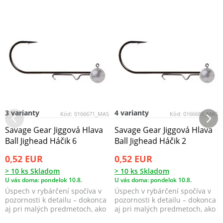
3 varianty
4 varianty
Kód:
0166671_MAS
Kód:
0166685_MAS
Savage Gear Jiggová Hlava
Savage Gear Jiggová Hlava
Ball Jighead Háčik 6
Ball Jighead Háčik 2
0,52 EUR
0,52 EUR
> 10 ks Skladom
> 10 ks Skladom
U vás doma: pondelok 10.8.
U vás doma: pondelok 10.8.
Úspech v rybárčení spočíva v
Úspech v rybárčení spočíva v
pozornosti k detailu – dokonca
pozornosti k detailu – dokonca
aj pri malých predmetoch, ako
aj pri malých predmetoch, ako
sú jigové ...
sú jigové ...