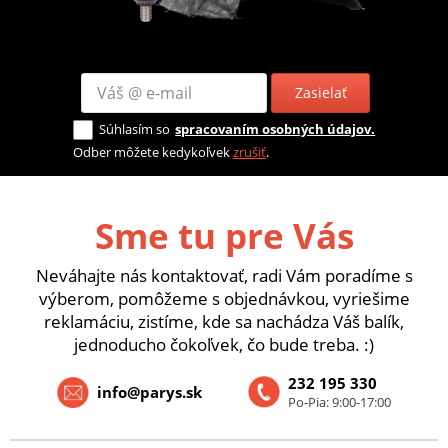
Zasielať
Súhlasím so
spracovaním osobných údajov.
Odber môžete kedykoľvek
zrušiť
.
Sme tu pre Vás
Neváhajte nás kontaktovať, radi Vám poradíme s
výberom, pomôžeme s objednávkou, vyriešime
reklamáciu, zistíme, kde sa nachádza Váš balík,
jednoducho čokoľvek, čo bude treba. :)
232 195 330
info@parys.sk
Po-Pia: 9:00-17:00