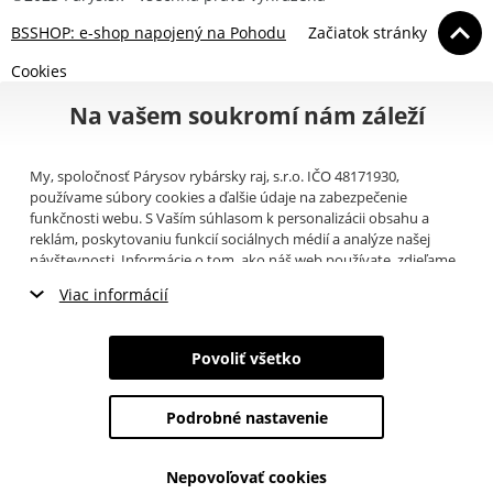
BSSHOP: e-shop napojený na Pohodu
Začiatok stránky
Cookies
Na vašem soukromí nám záleží
My, spoločnosť Párysov rybársky raj, s.r.o. IČO 48171930,
používame súbory cookies a ďalšie údaje na zabezpečenie
funkčnosti webu. S Vaším súhlasom k personalizácii obsahu a
reklám, poskytovaniu funkcií sociálnych médií a analýze našej
návštevnosti. Informácie o tom, ako náš web používate, zdieľame
so svojimi partnermi pre sociálne médiá, inzerciu a analýzy
Viac informácií
(napríklad Google).
Tu
si môžete prečítať, ako tieto informácie
Google používa. Partneri tieto údaje môžu kombinovať s ďalšími
Nevyhnutné cookies
informáciami, ktoré ste im poskytli alebo ktoré získali v dôsledku
Povoliť všetko
toho, že používate ich služby. Tieto údaje zahŕňajú cookies, dáta z
Marketingové cookies
ďalších úložísk, IP adresu a ďalšie informácie spojené s prezeraním
webu. Svoj súhlas so spracovaním cookies môžete odvolať
tu
.
Podrobné nastavenie
Analytické cookies
Nepovoľovať cookies
Údaje o používateľoch