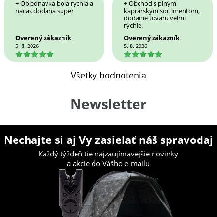
+ Objednavka bola rychla a
+ Obchod s plným
nacas dodana super
kaprárskym sortimentom,
dodanie tovaru veľmi
rýchle.
Overený zákazník
Overený zákazník
5. 8. 2026
5. 8. 2026
5
5
Všetky hodnotenia
Newsletter
Nechajte si aj Vy zasielať náš spravodaj
Každý týždeň tie najzaujímavejšie novinky
a akcie do Vášho e-mailu