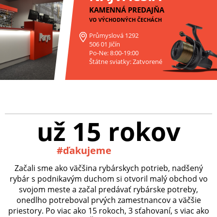
KAMENNÁ PREDAJŇA
VO VÝCHODNÝCH ČECHÁCH
Průmyslová 1292
506 01 Jičín
Po-Ne: 8:00-19:00
Štátne sviatky: Zatvorené
už 15 rokov
#ďakujeme
Začali sme ako väčšina rybárskych potrieb, nadšený
rybár s podnikavým duchom si otvoril malý obchod vo
svojom meste a začal predávať rybárske potreby,
onedlho potreboval prvých zamestnancov a väčšie
priestory. Po viac ako 15 rokoch, 3 sťahovaní, s viac ako