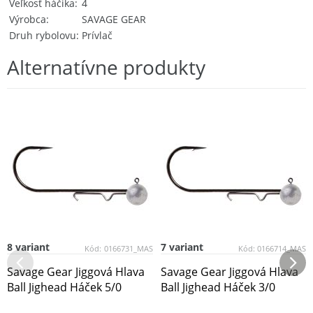
Veľkosť háčika
4
Výrobca
SAVAGE GEAR
Druh rybolovu
Prívlač
Alternatívne produkty
8 variant
7 variant
Kód:
0166731_MAS
Kód:
0166714_MAS
Savage Gear Jiggová Hlava
Savage Gear Jiggová Hlava
Ball Jighead Háček 5/0
Ball Jighead Háček 3/0