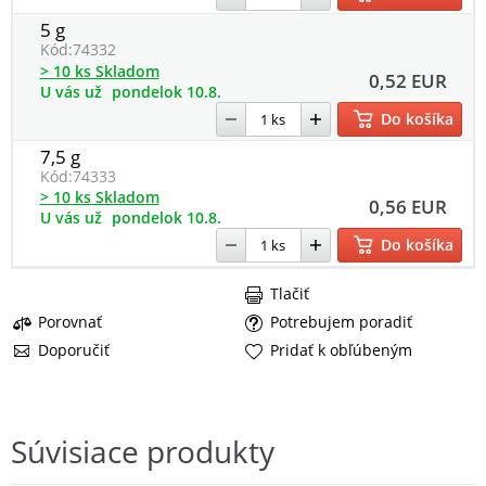
5 g
Kód:
74332
> 10 ks Skladom
0,52 EUR
U vás už
pondelok 10.8.
Do košíka
7,5 g
Kód:
74333
> 10 ks Skladom
0,56 EUR
U vás už
pondelok 10.8.
Do košíka
Tlačiť
Porovnať
Potrebujem poradiť
Doporučiť
Pridať k obľúbeným
Súvisiace produkty