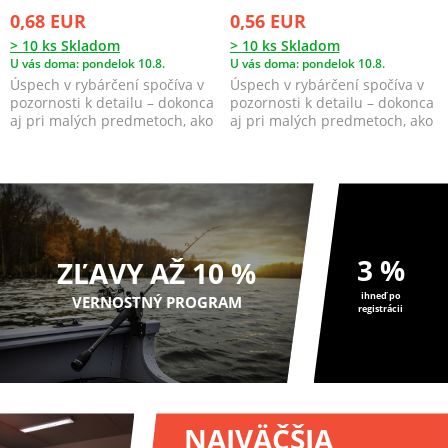
0,68 EUR
0,56 EUR
> 10 ks Skladom
> 10 ks Skladom
U vás doma: pondelok 10.8.
U vás doma: pondelok 10.8.
Úspech v rybárčení spočíva v
Úspech v rybárčení spočíva v
pozornosti k detailu – dokonca
pozornosti k detailu – dokonca
aj pri malých predmetoch, ako
aj pri malých predmetoch, ako
sú jigové ...
sú jigové ...
3 %
ZĽAVY AŽ 10 %
ihneď po
VERNOSTNÝ PROGRAM
registrácii
NAJVÄČŠIA