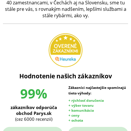
40 zamestnancami, v Čechách aj na Slovensku, sme tu
stále pre vás, s rovnakým nadšením, lepšími službami a
stále rybármi, ako vy.
Hodnotenie našich zákazníkov
99%
Zákazníci najčastejšie spomínajú
tieto výhody:
+ rýchlosť doručenia
+ výber tovaru
zákazníkov odporúča
+ komunikácia
obchod Parys.sk
+ ceny
(cez 6000 recenzií)
+ ochota