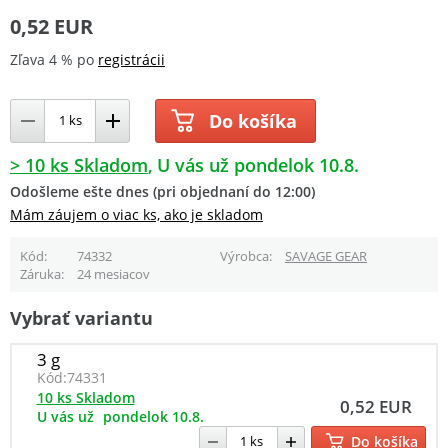
0,52 EUR
Zľava 4 % po
registrácii
Do košíka
> 10 ks Skladom
U vás už pondelok 10.8.
Odošleme ešte dnes (pri objednaní do 12:00)
Mám záujem o viac ks, ako je skladom
Kód
74332
Výrobca
SAVAGE GEAR
Záruka
24 mesiacov
Vybrať variantu
3 g
Kód:
74331
10 ks Skladom
0,52 EUR
U vás už
pondelok 10.8.
Do košíka