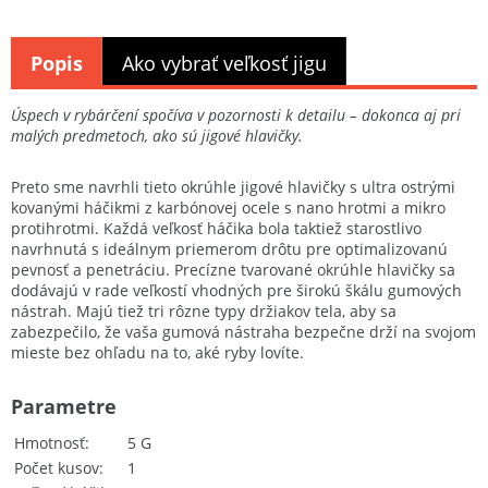
Popis
Ako vybrať veľkosť jigu
Úspech v rybárčení spočíva v pozornosti k detailu – dokonca aj pri
malých predmetoch, ako sú jigové hlavičky.
Preto sme navrhli tieto okrúhle jigové hlavičky s ultra ostrými
kovanými háčikmi z karbónovej ocele s nano hrotmi a mikro
protihrotmi. Každá veľkosť háčika bola taktiež starostlivo
navrhnutá s ideálnym priemerom drôtu pre optimalizovanú
pevnosť a penetráciu. Precízne tvarované okrúhle hlavičky sa
dodávajú v rade veľkostí vhodných pre širokú škálu gumových
nástrah. Majú tiež tri rôzne typy držiakov tela, aby sa
zabezpečilo, že vaša gumová nástraha bezpečne drží na svojom
mieste bez ohľadu na to, aké ryby lovíte.
Parametre
Hmotnosť
5 G
Počet kusov
1