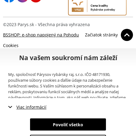
©2023 Parys.sk - Všechna práva vyhrazena
BSSHOP: e-shop napojený na Pohodu
Začiatok stránky
Cookies
Na vašem soukromí nám záleží
My, spoločnosť Párysov rybársky raj, s.r.o. IČO 48171930,
používame súbory cookies a ďalšie údaje na zabezpečenie
funkčnosti webu. S Vaším súhlasom k personalizácii obsahu a
reklám, poskytovaniu funkcií sociálnych médií a analýze našej
návštevnosti. Informácie o tom, ako náš web používate, zdieľame
so svojimi partnermi pre sociálne médiá, inzerciu a analýzy
Viac informácií
(napríklad Google).
Tu
si môžete prečítať, ako tieto informácie
Google používa. Partneri tieto údaje môžu kombinovať s ďalšími
Nevyhnutné cookies
informáciami, ktoré ste im poskytli alebo ktoré získali v dôsledku
Povoliť všetko
toho, že používate ich služby. Tieto údaje zahŕňajú cookies, dáta z
Marketingové cookies
ďalších úložísk, IP adresu a ďalšie informácie spojené s prezeraním