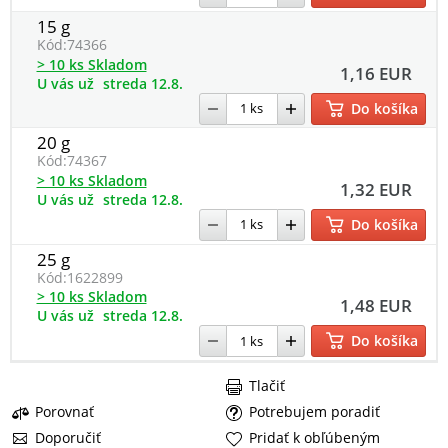
15 g
Kód:
74366
> 10 ks Skladom
1,16 EUR
U vás už
streda 12.8.
Do košíka
20 g
Kód:
74367
> 10 ks Skladom
1,32 EUR
U vás už
streda 12.8.
Do košíka
25 g
Kód:
1622899
> 10 ks Skladom
1,48 EUR
U vás už
streda 12.8.
Do košíka
Tlačiť
Porovnať
Potrebujem poradiť
Doporučiť
Pridať k obľúbeným