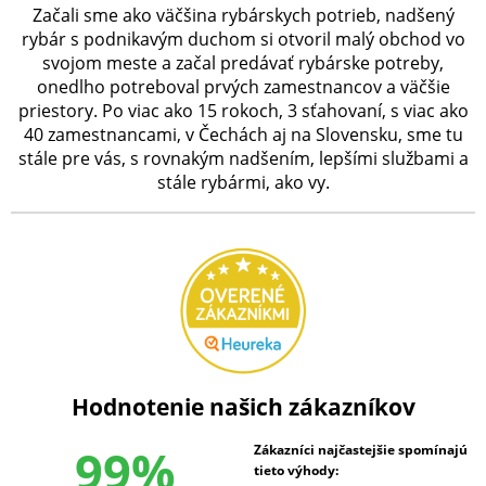
Začali sme ako väčšina rybárskych potrieb, nadšený
rybár s podnikavým duchom si otvoril malý obchod vo
svojom meste a začal predávať rybárske potreby,
onedlho potreboval prvých zamestnancov a väčšie
priestory. Po viac ako 15 rokoch, 3 sťahovaní, s viac ako
40 zamestnancami, v Čechách aj na Slovensku, sme tu
stále pre vás, s rovnakým nadšením, lepšími službami a
stále rybármi, ako vy.
Hodnotenie našich zákazníkov
99%
Zákazníci najčastejšie spomínajú
tieto výhody: