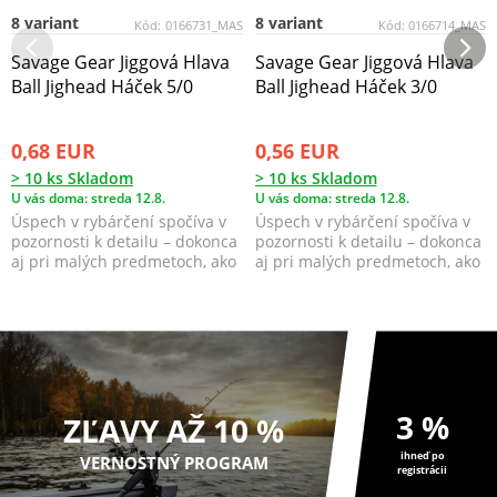
8 variant
8 variant
Kód:
0166731_MAS
Kód:
0166714_MAS
Savage Gear Jiggová Hlava
Savage Gear Jiggová Hlava
Ball Jighead Háček 5/0
Ball Jighead Háček 3/0
0,68 EUR
0,56 EUR
> 10 ks Skladom
> 10 ks Skladom
U vás doma: streda 12.8.
U vás doma: streda 12.8.
Úspech v rybárčení spočíva v
Úspech v rybárčení spočíva v
pozornosti k detailu – dokonca
pozornosti k detailu – dokonca
aj pri malých predmetoch, ako
aj pri malých predmetoch, ako
sú jigové ...
sú jigové ...
3 %
ZĽAVY AŽ 10 %
ihneď po
VERNOSTNÝ PROGRAM
registrácii