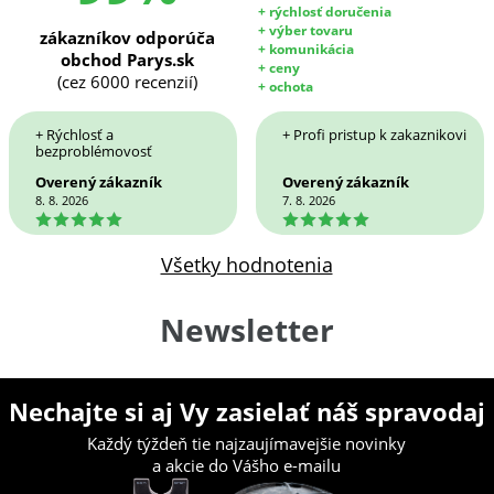
+ rýchlosť doručenia
+ výber tovaru
zákazníkov odporúča
+ komunikácia
obchod Parys.sk
+ ceny
(cez 6000 recenzií)
+ ochota
+ Rýchlosť a
+ Profi pristup k zakaznikovi
bezproblémovosť
Overený zákazník
Overený zákazník
8. 8. 2026
7. 8. 2026
5
5
Všetky hodnotenia
Newsletter
Nechajte si aj Vy zasielať náš spravodaj
Každý týždeň tie najzaujímavejšie novinky
a akcie do Vášho e-mailu