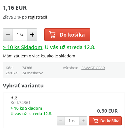
1,16 EUR
Zľava 3 % po
registrácii
Do košíka
> 10 ks Skladom
U vás už streda 12.8.
Mám záujem o viac ks, ako je skladom
Kód
74366
Výrobca
SAVAGE GEAR
Záruka
24 mesiacov
Vybrať variantu
3 g
Kód:
74361
> 10 ks Skladom
0,60 EUR
U vás už
streda 12.8.
Do košíka