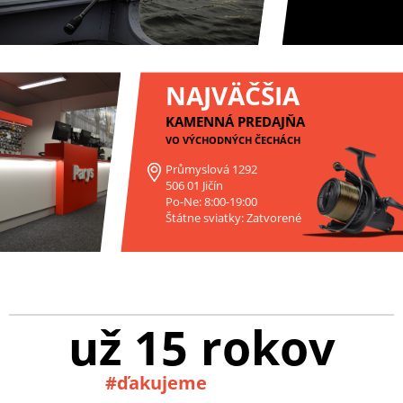
NAJVÄČŠIA
KAMENNÁ PREDAJŇA
VO VÝCHODNÝCH ČECHÁCH
Průmyslová 1292
506 01 Jičín
Po-Ne: 8:00-19:00
Štátne sviatky: Zatvorené
už 15 rokov
#ďakujeme