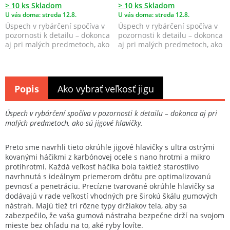
> 10 ks Skladom
> 10 ks Skladom
U vás doma: streda 12.8.
U vás doma: streda 12.8.
Úspech v rybárčení spočíva v
Úspech v rybárčení spočíva v
pozornosti k detailu – dokonca
pozornosti k detailu – dokonca
aj pri malých predmetoch, ako
aj pri malých predmetoch, ako
sú jigové ...
sú jigové ...
Popis
Ako vybrať veľkosť jigu
Úspech v rybárčení spočíva v pozornosti k detailu – dokonca aj pri
malých predmetoch, ako sú jigové hlavičky.
Preto sme navrhli tieto okrúhle jigové hlavičky s ultra ostrými
kovanými háčikmi z karbónovej ocele s nano hrotmi a mikro
protihrotmi. Každá veľkosť háčika bola taktiež starostlivo
navrhnutá s ideálnym priemerom drôtu pre optimalizovanú
pevnosť a penetráciu. Precízne tvarované okrúhle hlavičky sa
dodávajú v rade veľkostí vhodných pre širokú škálu gumových
nástrah. Majú tiež tri rôzne typy držiakov tela, aby sa
zabezpečilo, že vaša gumová nástraha bezpečne drží na svojom
mieste bez ohľadu na to, aké ryby lovíte.