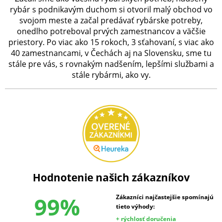
rybár s podnikavým duchom si otvoril malý obchod vo
svojom meste a začal predávať rybárske potreby,
onedlho potreboval prvých zamestnancov a väčšie
priestory. Po viac ako 15 rokoch, 3 sťahovaní, s viac ako
40 zamestnancami, v Čechách aj na Slovensku, sme tu
stále pre vás, s rovnakým nadšením, lepšími službami a
stále rybármi, ako vy.
Hodnotenie našich zákazníkov
99%
Zákazníci najčastejšie spomínajú
tieto výhody:
+ rýchlosť doručenia