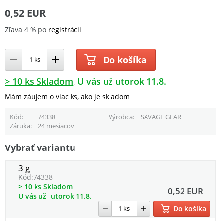
0,52 EUR
Zľava 4 % po
registrácii
Do košíka
> 10 ks Skladom
U vás už utorok 11.8.
Mám záujem o viac ks, ako je skladom
Kód
74338
Výrobca
SAVAGE GEAR
Záruka
24 mesiacov
Vybrať variantu
3 g
Kód:
74338
> 10 ks Skladom
0,52 EUR
U vás už
utorok 11.8.
Do košíka