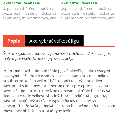
U vás doma: utorok 11.8.
U vás doma: utorok 11.8.
Úspech v rybárčení spočíva v
Úspech v rybárčení spočíva v
pozornosti k detailu – dokonca
pozornosti k detailu – dokonca
aj pri malých predmetoch, ako
aj pri malých predmetoch, ako
sú jigové ...
sú jigové ...
Popis
Ako vybrať veľkosť jigu
Úspech v rybárčení spočíva v pozornosti k detailu – dokonca aj pri
malých predmetoch, ako sú jigové hlavičky.
Preto sme navrhli tieto okrúhle jigové hlavičky s ultra ostrými
kovanými háčikmi z karbónovej ocele s nano hrotmi a mikro
protihrotmi. Každá veľkosť háčika bola taktiež starostlivo
navrhnutá s ideálnym priemerom drôtu pre optimalizovanú
pevnosť a penetráciu. Precízne tvarované okrúhle hlavičky sa
dodávajú v rade veľkostí vhodných pre širokú škálu gumových
nástrah. Majú tiež tri rôzne typy držiakov tela, aby sa
zabezpečilo, že vaša gumová nástraha bezpečne drží na svojom
mieste bez ohľadu na to, aké ryby lovíte.