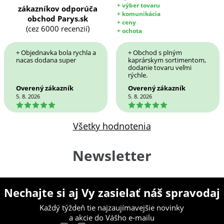
+ výber tovaru
zákazníkov odporúča
+ komunikácia
obchod Parys.sk
+ ceny
(cez 6000 recenzií)
+ ochota
+ Objednavka bola rychla a
+ Obchod s plným
nacas dodana super
kaprárskym sortimentom,
dodanie tovaru veľmi
rýchle.
Overený zákazník
Overený zákazník
5. 8. 2026
5. 8. 2026
5
5
Všetky hodnotenia
Newsletter
Nechajte si aj Vy zasielať náš spravodaj
Každý týždeň tie najzaujímavejšie novinky
a akcie do Vášho e-mailu