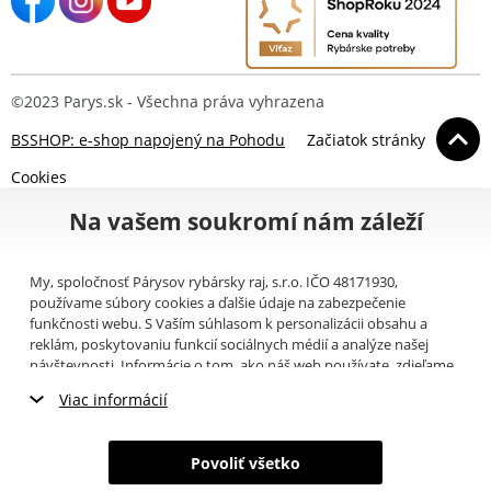
©2023 Parys.sk - Všechna práva vyhrazena
BSSHOP: e-shop napojený na Pohodu
Začiatok stránky
Cookies
Na vašem soukromí nám záleží
My, spoločnosť Párysov rybársky raj, s.r.o. IČO 48171930,
používame súbory cookies a ďalšie údaje na zabezpečenie
funkčnosti webu. S Vaším súhlasom k personalizácii obsahu a
reklám, poskytovaniu funkcií sociálnych médií a analýze našej
návštevnosti. Informácie o tom, ako náš web používate, zdieľame
so svojimi partnermi pre sociálne médiá, inzerciu a analýzy
Viac informácií
(napríklad Google).
Tu
si môžete prečítať, ako tieto informácie
Google používa. Partneri tieto údaje môžu kombinovať s ďalšími
Nevyhnutné cookies
informáciami, ktoré ste im poskytli alebo ktoré získali v dôsledku
Povoliť všetko
toho, že používate ich služby. Tieto údaje zahŕňajú cookies, dáta z
Marketingové cookies
ďalších úložísk, IP adresu a ďalšie informácie spojené s prezeraním