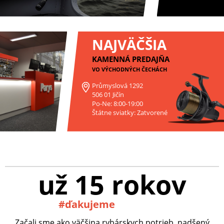
NAJVÄČŠIA
KAMENNÁ PREDAJŇA
VO VÝCHODNÝCH ČECHÁCH
Průmyslová 1292
506 01 Jičín
Po-Ne: 8:00-19:00
Štátne sviatky: Zatvorené
už 15 rokov
#ďakujeme
Začali sme ako väčšina rybárskych potrieb, nadšený