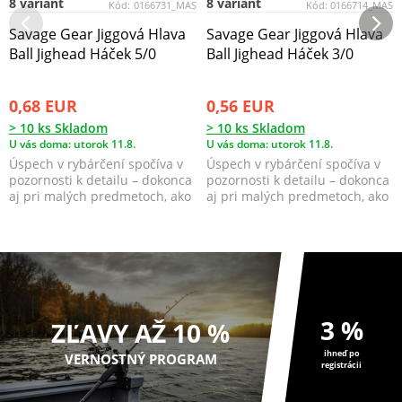
8 variant
8 variant
Kód:
0166731_MAS
Kód:
0166714_MAS
Savage Gear Jiggová Hlava
Savage Gear Jiggová Hlava
Ball Jighead Háček 5/0
Ball Jighead Háček 3/0
0,68 EUR
0,56 EUR
> 10 ks Skladom
> 10 ks Skladom
U vás doma: utorok 11.8.
U vás doma: utorok 11.8.
Úspech v rybárčení spočíva v
Úspech v rybárčení spočíva v
pozornosti k detailu – dokonca
pozornosti k detailu – dokonca
aj pri malých predmetoch, ako
aj pri malých predmetoch, ako
sú jigové ...
sú jigové ...
3 %
ZĽAVY AŽ 10 %
ihneď po
VERNOSTNÝ PROGRAM
registrácii