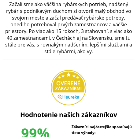
Začali sme ako väčšina rybárskych potrieb, nadšený
rybár s podnikavým duchom si otvoril malý obchod vo
svojom meste a začal predávať rybárske potreby,
onedlho potreboval prvých zamestnancov a väčšie
priestory. Po viac ako 15 rokoch, 3 sťahovaní, s viac ako
40 zamestnancami, v Čechách aj na Slovensku, sme tu
stále pre vás, s rovnakým nadšením, lepšími službami a
stále rybármi, ako vy.
Hodnotenie našich zákazníkov
99%
Zákazníci najčastejšie spomínajú
tieto výhody: