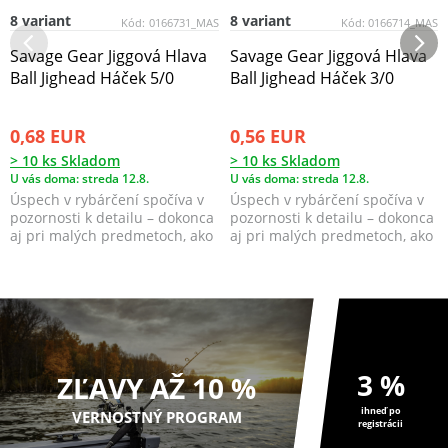
8 variant
8 variant
Kód:
0166731_MAS
Kód:
0166714_MAS
Savage Gear Jiggová Hlava
Savage Gear Jiggová Hlava
Ball Jighead Háček 5/0
Ball Jighead Háček 3/0
0,68 EUR
0,56 EUR
> 10 ks Skladom
> 10 ks Skladom
U vás doma: streda 12.8.
U vás doma: streda 12.8.
Úspech v rybárčení spočíva v
Úspech v rybárčení spočíva v
pozornosti k detailu – dokonca
pozornosti k detailu – dokonca
aj pri malých predmetoch, ako
aj pri malých predmetoch, ako
sú jigové ...
sú jigové ...
3 %
ZĽAVY AŽ 10 %
ihneď po
VERNOSTNÝ PROGRAM
registrácii