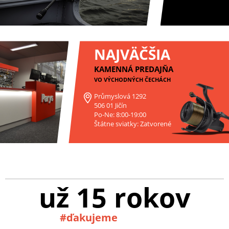
NAJVÄČŠIA
KAMENNÁ PREDAJŇA
VO VÝCHODNÝCH ČECHÁCH
Průmyslová 1292
506 01 Jičín
Po-Ne: 8:00-19:00
Štátne sviatky: Zatvorené
už 15 rokov
#ďakujeme