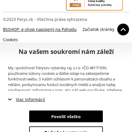
©2023 Parys.sk - Všechna práva vyhrazena
BSSHOP: e-shop napojený na Pohodu
Začiatok stránky
Cookies
Na vašem soukromí nám záleží
My, spoločnosť Párysov rybársky raj, s.r.o. IČO 48171930,
používame súbory cookies a ďalšie údaje na zabezpečenie
funkčnosti webu. S Vaším súhlasom k personalizácii obsahu a
reklám, poskytovaniu funkcií sociálnych médií a analýze našej
návštevnosti. Informácie o tom, ako náš web používate, zdieľame
so svojimi partnermi pre sociálne médiá, inzerciu a analýzy
Viac informácií
(napríklad Google).
Tu
si môžete prečítať, ako tieto informácie
Google používa. Partneri tieto údaje môžu kombinovať s ďalšími
Nevyhnutné cookies
informáciami, ktoré ste im poskytli alebo ktoré získali v dôsledku
Povoliť všetko
toho, že používate ich služby. Tieto údaje zahŕňajú cookies, dáta z
Marketingové cookies
ďalších úložísk, IP adresu a ďalšie informácie spojené s prezeraním
webu. Svoj súhlas so spracovaním cookies môžete odvolať
tu
.