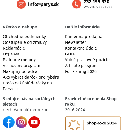
232 195 330
info@parys.sk
Po-Pia: 9:00-17:00
Všetko o nákupe
Ďalšie informácie
Obchodné podmienky
Kamenná predajňa
Odstúpenie od zmluvy
Newsletter
Reklamácie
Kontaktné údaje
Doprava
GDPR
Platobné metódy
Voľné pracovné pozície
Vernostný program
Affiliate program
Nákupný poradca
For Fishing 2026
Ako vybrať darček pre rybára
Prečo nakúpiť darčeky na
Parys.sk
Sledujte nás na sociálnych
Pravidelné ocenenia Shop
sieťach
roku.
nech Vám nič neunikne
2016-2024