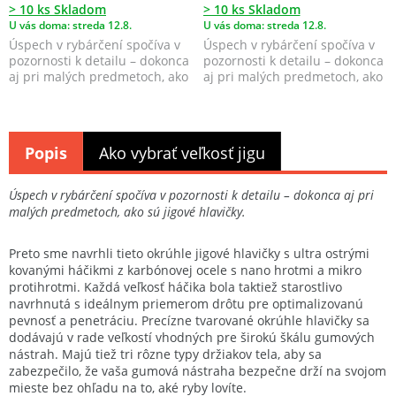
> 10 ks Skladom
> 10 ks Skladom
U vás doma: streda 12.8.
U vás doma: streda 12.8.
Úspech v rybárčení spočíva v
Úspech v rybárčení spočíva v
pozornosti k detailu – dokonca
pozornosti k detailu – dokonca
aj pri malých predmetoch, ako
aj pri malých predmetoch, ako
sú jigové ...
sú jigové ...
Popis
Ako vybrať veľkosť jigu
Úspech v rybárčení spočíva v pozornosti k detailu – dokonca aj pri
malých predmetoch, ako sú jigové hlavičky.
Preto sme navrhli tieto okrúhle jigové hlavičky s ultra ostrými
kovanými háčikmi z karbónovej ocele s nano hrotmi a mikro
protihrotmi. Každá veľkosť háčika bola taktiež starostlivo
navrhnutá s ideálnym priemerom drôtu pre optimalizovanú
pevnosť a penetráciu. Precízne tvarované okrúhle hlavičky sa
dodávajú v rade veľkostí vhodných pre širokú škálu gumových
nástrah. Majú tiež tri rôzne typy držiakov tela, aby sa
zabezpečilo, že vaša gumová nástraha bezpečne drží na svojom
mieste bez ohľadu na to, aké ryby lovíte.