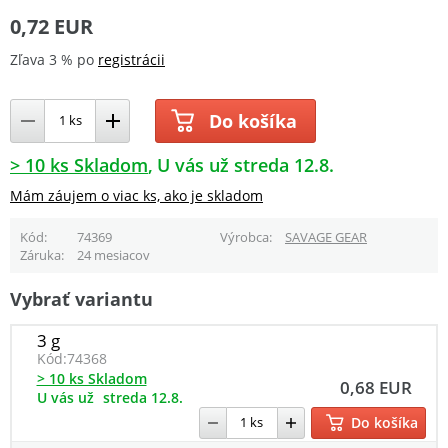
0,72 EUR
Zľava 3 % po
registrácii
Do košíka
> 10 ks Skladom
U vás už streda 12.8.
Mám záujem o viac ks, ako je skladom
Kód
74369
Výrobca
SAVAGE GEAR
Záruka
24 mesiacov
Vybrať variantu
3 g
Kód:
74368
> 10 ks Skladom
0,68 EUR
U vás už
streda 12.8.
Do košíka