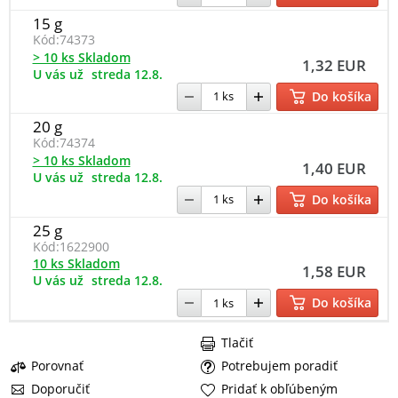
15 g
Kód:
74373
> 10 ks Skladom
1,32 EUR
U vás už
streda 12.8.
Do košíka
20 g
Kód:
74374
> 10 ks Skladom
1,40 EUR
U vás už
streda 12.8.
Do košíka
25 g
Kód:
1622900
10 ks Skladom
1,58 EUR
U vás už
streda 12.8.
Do košíka
Tlačiť
Porovnať
Potrebujem poradiť
Doporučiť
Pridať k obľúbeným