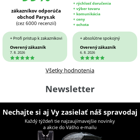
+ rýchlosť doručenia
+ výber tovaru
zákazníkov odporúča
+ komunikácia
obchod Parys.sk
+ ceny
(cez 6000 recenzií)
+ ochota
+ Profi pristup k zakaznikovi
+ absolútne spokojný
Overený zákazník
Overený zákazník
7. 8. 2026
6. 8. 2026
5
5
Všetky hodnotenia
Newsletter
Nechajte si aj Vy zasielať náš spravodaj
Každý týždeň tie najzaujímavejšie novinky
a akcie do Vášho e-mailu