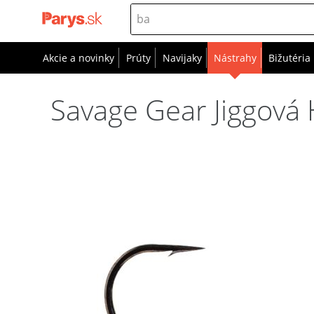
Akcie a novinky
Prúty
Navijaky
Nástrahy
Bižutéria
Savage Gear Jiggová H