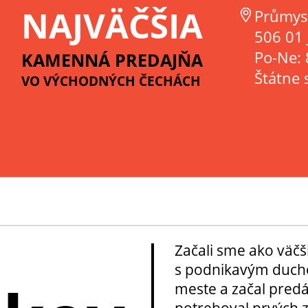
NAJVÄČŠIA
Průmys
506 01 
Po-Ne: 
KAMENNÁ PREDAJŇA
Štátne 
VO VÝCHODNÝCH ČECHÁCH
Začali sme ako väčš
s podnikavým ducho
meste a začal pred
potreboval prvých z