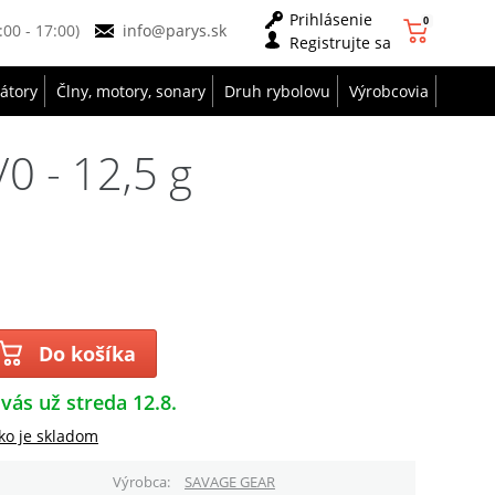
Prihlásenie
0
9:00 - 17:00)
info@parys.sk
Registrujte sa
zátory
Člny, motory, sonary
Druh rybolovu
Výrobcovia
0 - 12,5 g
Do košíka
 vás už streda 12.8.
ko je skladom
Výrobca
SAVAGE GEAR