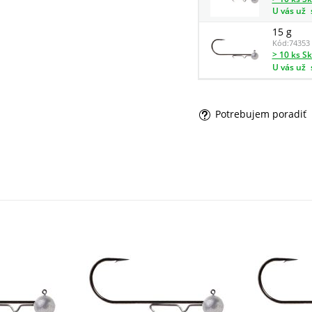
U vás už
15 g
Kód:
74353
> 10 ks S
U vás už
Potrebujem poradiť