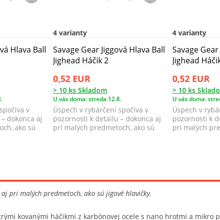
4 varianty
4 varianty
vá Hlava Ball
Savage Gear Jiggová Hlava Ball
Savage Gear 
Jighead Háčik 2
Jighead Háči
0,52 EUR
0,52 EUR
> 10 ks Skladom
> 10 ks Sklad
.
U vás doma: streda 12.8.
U vás doma: stre
spočíva v
Úspech v rybárčení spočíva v
Úspech v rybár
 – dokonca aj
pozornosti k detailu – dokonca aj
pozornosti k d
och, ako sú
pri malých predmetoch, ako sú
pri malých pr
jigové ...
jigové ...
 aj pri malých predmetoch, ako sú jigové hlavičky.
ostrými kovanými háčikmi z karbónovej ocele s nano hrotmi a mikro pr