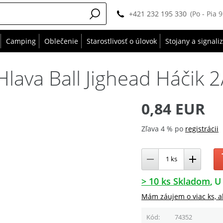
+421 232 195 330
(Po - Pia 
Camping
Oblečenie
Starostlivosť o úlovok
Stojany a signali
lava Ball Jighead Háčik 2/
0,84 EUR
Zľava 4 % po
registrácii
> 10 ks Skladom
U
Mám záujem o viac ks, a
Kód
74352