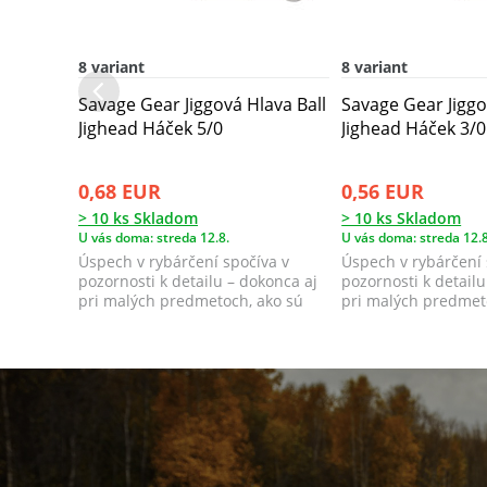
8 variant
8 variant
Savage Gear Jiggová Hlava Ball
Savage Gear Jiggo
Jighead Háček 5/0
Jighead Háček 3/0
0,68 EUR
0,56 EUR
> 10 ks Skladom
> 10 ks Skladom
U vás doma: streda 12.8.
U vás doma: streda 12.8
Úspech v rybárčení spočíva v
Úspech v rybárčení 
pozornosti k detailu – dokonca aj
pozornosti k detailu
pri malých predmetoch, ako sú
pri malých predmet
jigové ...
jigové ...