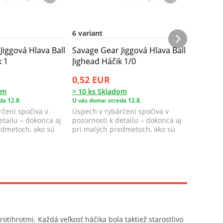
6 variant
8 variant
Jiggová Hlava Ball
Savage Gear Jiggová Hlava Ball
Savage G
k 1
Jighead Háčik 1/0
Jighead
0,52 EUR
0,56 E
om
> 10 ks Skladom
> 10 ks 
da 12.8.
U vás doma: streda 12.8.
U vás doma
čení spočíva v
Úspech v rybárčení spočíva v
Úspech v
etailu – dokonca aj
pozornosti k detailu – dokonca aj
pozornost
edmetoch, ako sú
pri malých predmetoch, ako sú
pri malý
jigové ...
jigové ...
otihrotmi. Každá veľkosť háčika bola taktiež starostlivo