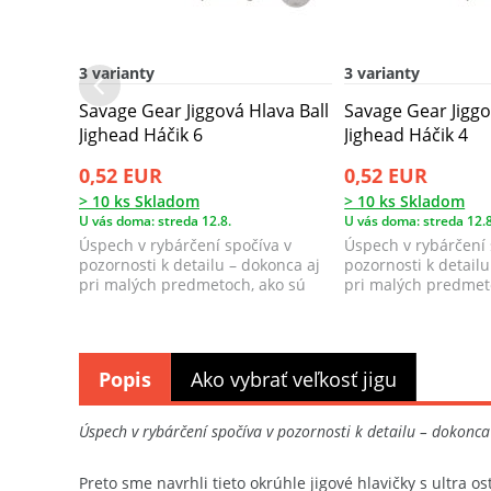
3 varianty
3 varianty
Savage Gear Jiggová Hlava Ball
Savage Gear Jiggo
Jighead Háčik 6
Jighead Háčik 4
0,52 EUR
0,52 EUR
> 10 ks Skladom
> 10 ks Skladom
U vás doma: streda 12.8.
U vás doma: streda 12.8
Úspech v rybárčení spočíva v
Úspech v rybárčení 
pozornosti k detailu – dokonca aj
pozornosti k detailu
pri malých predmetoch, ako sú
pri malých predmet
jigové ...
jigové ...
Popis
Ako vybrať veľkosť jigu
Úspech v rybárčení spočíva v pozornosti k detailu – dokonca
Preto sme navrhli tieto okrúhle jigové hlavičky s ultra 