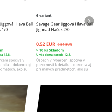
6 variant
7 variant
Jiggová Hlava Ball
Savage Gear Jiggová Hlava Ball
Savage G
k 1/0
Jighead Háček 2/0
Jighead 
0,52 EUR
1,04 E
0,54 EUR
om
> 10 ks Skladom
> 10 ks 
da 12.8.
U vás doma: streda 12.8.
U vás doma
čení spočíva v
Úspech v rybárčení spočíva v
Úspech v
etailu – dokonca aj
pozornosti k detailu – dokonca aj
pozornost
edmetoch, ako sú
pri malých predmetoch, ako sú
pri malý
jigové ...
jigové ...