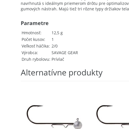
navrhnutá s ideálnym priemerom drôtu pre optimalizovan
gumových nástrah. Majú tiež tri rôzne typy držiakov tel
Parametre
Hmotnosť
12,5 g
Počet kusov
1
Veľkosť háčika
2/0
Výrobca
SAVAGE GEAR
Druh rybolovu
Prívlač
Alternatívne produkty