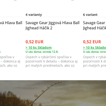
4 varianty
6 variant
vá Hlava Ball
Savage Gear Jiggová Hlava Ball
Savage Gear 
Jighead Háčik 2
Jighead Háči
0,52 EUR
0,52 EUR
> 10 ks Skladom
> 10 ks Sklad
.
U vás doma: streda 12.8.
U vás doma: stre
spočíva v
Úspech v rybárčení spočíva v
Úspech v rybár
 – dokonca aj
pozornosti k detailu – dokonca aj
pozornosti k d
och, ako sú
pri malých predmetoch, ako sú
pri malých pr
jigové ...
jigové ...