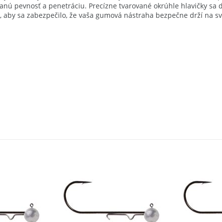
ú pevnosť a penetráciu. Precízne tvarované okrúhle hlavičky sa d
a, aby sa zabezpečilo, že vaša gumová nástraha bezpečne drží na sv