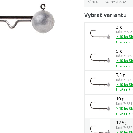
Záruka
24 mesiacov
Vybrať variantu
3 g
Kód:
74348
> 10 ks S
U vás už
5 g
Kód:
74349
> 10 ks S
U vás už
7,5 g
Kód:
74350
> 10 ks S
U vás už
10 g
Kód:
74351
> 10 ks S
U vás už
12,5 g
Kód:
74352
> 10 ks S