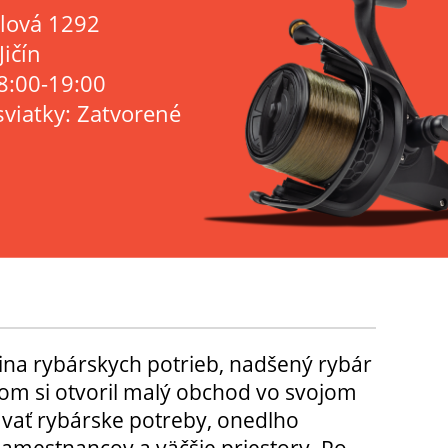
lová 1292
Jičín
8:00-19:00
sviatky: Zatvorené
ina rybárskych potrieb, nadšený rybár
m si otvoril malý obchod vo svojom
ávať rybárske potreby, onedlho
amestnancov a väčšie priestory. Po