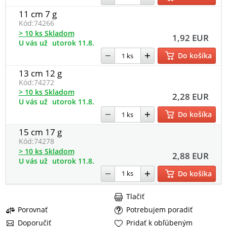
11 cm 7 g
Kód:
74266
> 10 ks Skladom
1,92 EUR
U vás už
utorok 11.8.
Do košíka
13 cm 12 g
Kód:
74272
> 10 ks Skladom
2,28 EUR
U vás už
utorok 11.8.
Do košíka
15 cm 17 g
Kód:
74278
> 10 ks Skladom
2,88 EUR
U vás už
utorok 11.8.
Do košíka
Tlačiť
Porovnať
Potrebujem poradiť
Doporučiť
Pridať k obľúbeným