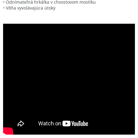
• Odnímateľná hrkálka v chvostovom mostíku
• Vôňa vyvolávajúca útoky