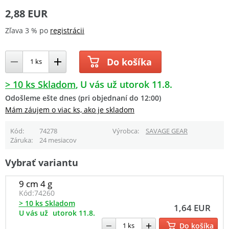
2,88 EUR
Zľava 3 % po
registrácii
Do košíka
> 10 ks Skladom
U vás už utorok 11.8.
Odošleme ešte dnes (pri objednaní do 12:00)
Mám záujem o viac ks, ako je skladom
Kód
74278
Výrobca
SAVAGE GEAR
Záruka
24 mesiacov
Vybrať variantu
9 cm 4 g
Kód:
74260
> 10 ks Skladom
1,64 EUR
U vás už
utorok 11.8.
Do košíka