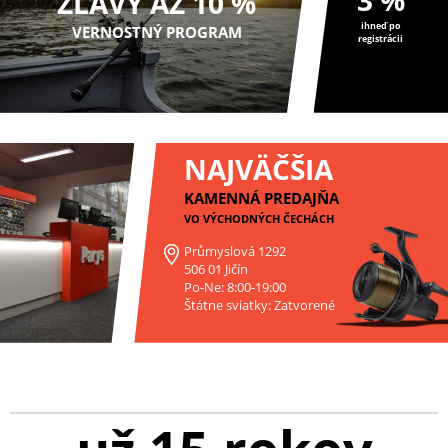
ZĽAVY AŽ 10 %
ihneď po
VERNOSTNÝ PROGRAM
registrácii
NAJVÄČŠIA
KAMENNÁ PREDAJŇA
VO VÝCHODNÝCH ČECHÁCH
Průmyslová 1292
506 01 Jičín
Po-Ne: 8:00-19:00
Štátne sviatky: Zatvorené