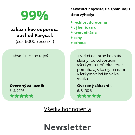
99%
Zákazníci najčastejšie spomínajú
tieto výhody:
+ rýchlosť doručenia
+ výber tovaru
zákazníkov odporúča
+ komunikácia
obchod Parys.sk
+ ceny
(cez 6000 recenzií)
+ ochota
+ absolútne spokojný
+ Veľmi ochotný kolektív
slušný rad odporučím
všetkým p Hofierka Peter
pomáha aj s kolegami nám
všetkým veľmi im veľká
vďaka
Overený zákazník
Overený zákazník
6. 8. 2026
6. 8. 2026
5
5
Všetky hodnotenia
Newsletter