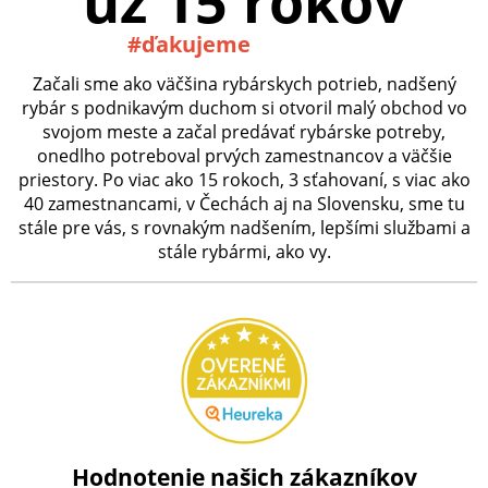
už 15 rokov
#ďakujeme
Začali sme ako väčšina rybárskych potrieb, nadšený
rybár s podnikavým duchom si otvoril malý obchod vo
svojom meste a začal predávať rybárske potreby,
onedlho potreboval prvých zamestnancov a väčšie
priestory. Po viac ako 15 rokoch, 3 sťahovaní, s viac ako
40 zamestnancami, v Čechách aj na Slovensku, sme tu
stále pre vás, s rovnakým nadšením, lepšími službami a
stále rybármi, ako vy.
Hodnotenie našich zákazníkov