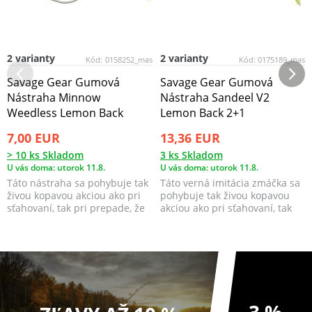
2 varianty
2 varianty
Kód:
0158252_mas
Kód:
0175189_mas
Savage Gear Gumová
Savage Gear Gumová
Nástraha Minnow
Nástraha Sandeel V2
Weedless Lemon Back
Lemon Back 2+1
7,00 EUR
13,36 EUR
> 10 ks Skladom
3 ks Skladom
U vás doma: utorok 11.8.
U vás doma: utorok 11.8.
Táto nástraha sa pohybuje tak
Táto verná imitácia zmáčka sa
živou kopavou akciou ako pri
pohybuje tak živou kopavou
sťahovaní, tak pri prepade, že
akciou ako pri sťahovaní, tak
snáď už an...
pri prepade, ...
3 %