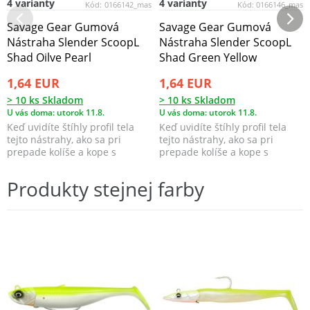
4 varianty
4 varianty
Kód:
0166142_mas
Kód:
0166146_mas
Savage Gear Gumová
Savage Gear Gumová
Nástraha Slender ScoopL
Nástraha Slender ScoopL
Shad Oilve Pearl
Shad Green Yellow
1,64 EUR
1,64 EUR
> 10 ks Skladom
> 10 ks Skladom
U vás doma: utorok 11.8.
U vás doma: utorok 11.8.
Keď uvidíte štíhly profil tela
Keď uvidíte štíhly profil tela
tejto nástrahy, ako sa pri
tejto nástrahy, ako sa pri
prepade kolíše a kope s
prepade kolíše a kope s
pomocou lopatkovit...
pomocou lopatkovit...
Produkty stejnej farby