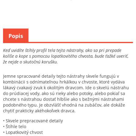
Popis
Keď uvidíte štíhly profil tela tejto nástrahy, ako sa pri prepade
kolíše a kope s pomocou lopatkovitého chvosta, bude ťažké uveriť,
že nejde o skutočnú korušku.
Jemne spracované detaily tejto nástrahy skvele fungujú v
kombinácii s odnímateľnou hrkálkou v chvoste, ktoré vydáva
lákavý cvakavý zvuk k okolitým dravcom. Ide o skvelú nástrahu
do prúdiacej vody, ako sú rieky alebo potoky, alebo pokiaľ sa
chcete s nástrahou dostať hlbšie ako s bežnými nástrahami
podobného typu. Je obzvlášť vhodná na zubáčov, ale dokáže
chytiť prakticky akéhokoľvek dravca.
• Skvele prepracované detaily
• Štíhle telo
• Lopatkovitý chvost