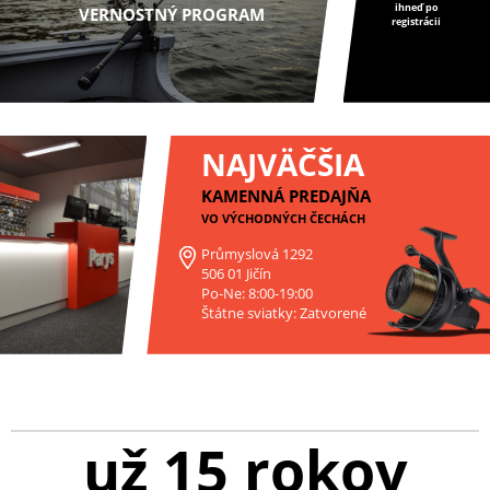
ihneď po
VERNOSTNÝ PROGRAM
registrácii
NAJVÄČŠIA
KAMENNÁ PREDAJŇA
VO VÝCHODNÝCH ČECHÁCH
Průmyslová 1292
506 01 Jičín
Po-Ne: 8:00-19:00
Štátne sviatky: Zatvorené
už 15 rokov