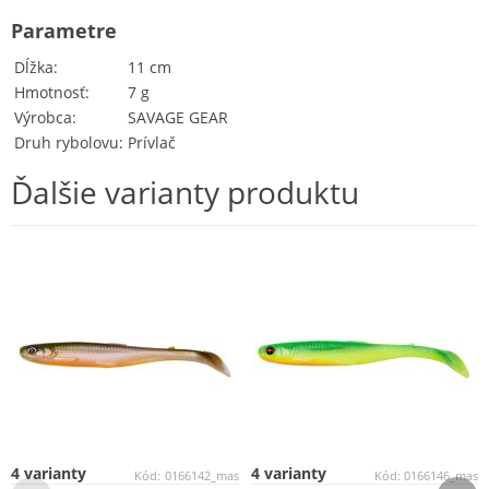
Parametre
Dĺžka
11 cm
Hmotnosť
7 g
Výrobca
SAVAGE GEAR
Druh rybolovu
Prívlač
Ďalšie varianty produktu
4 varianty
4 varianty
Kód:
0166142_mas
Kód:
0166146_mas