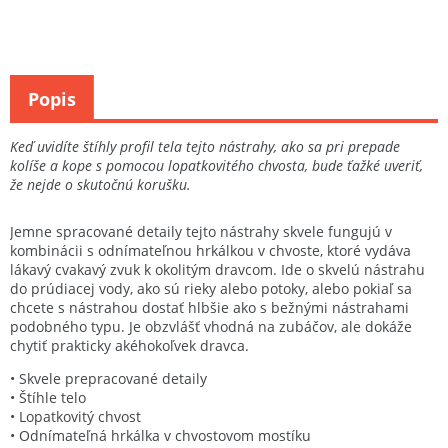
Popis
Keď uvidíte štíhly profil tela tejto nástrahy, ako sa pri prepade
kolíše a kope s pomocou lopatkovitého chvosta, bude ťažké uveriť,
že nejde o skutočnú korušku.
Jemne spracované detaily tejto nástrahy skvele fungujú v
kombinácii s odnímateľnou hrkálkou v chvoste, ktoré vydáva
lákavý cvakavý zvuk k okolitým dravcom. Ide o skvelú nástrahu
do prúdiacej vody, ako sú rieky alebo potoky, alebo pokiaľ sa
chcete s nástrahou dostať hlbšie ako s bežnými nástrahami
podobného typu. Je obzvlášť vhodná na zubáčov, ale dokáže
chytiť prakticky akéhokoľvek dravca.
• Skvele prepracované detaily
• Štíhle telo
• Lopatkovitý chvost
• Odnímateľná hrkálka v chvostovom mostíku