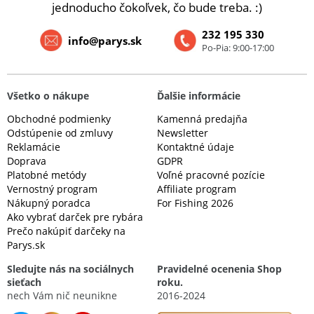
jednoducho čokoľvek, čo bude treba. :)
232 195 330
info@parys.sk
Po-Pia: 9:00-17:00
Všetko o nákupe
Ďalšie informácie
Obchodné podmienky
Kamenná predajňa
Odstúpenie od zmluvy
Newsletter
Reklamácie
Kontaktné údaje
Doprava
GDPR
Platobné metódy
Voľné pracovné pozície
Vernostný program
Affiliate program
Nákupný poradca
For Fishing 2026
Ako vybrať darček pre rybára
Prečo nakúpiť darčeky na
Parys.sk
Sledujte nás na sociálnych
Pravidelné ocenenia Shop
sieťach
roku.
nech Vám nič neunikne
2016-2024