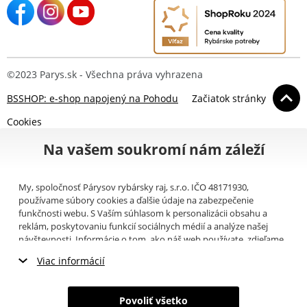
©2023 Parys.sk - Všechna práva vyhrazena
BSSHOP: e-shop napojený na Pohodu
Začiatok stránky
Cookies
Na vašem soukromí nám záleží
My, spoločnosť Párysov rybársky raj, s.r.o. IČO 48171930,
používame súbory cookies a ďalšie údaje na zabezpečenie
funkčnosti webu. S Vaším súhlasom k personalizácii obsahu a
reklám, poskytovaniu funkcií sociálnych médií a analýze našej
návštevnosti. Informácie o tom, ako náš web používate, zdieľame
so svojimi partnermi pre sociálne médiá, inzerciu a analýzy
Viac informácií
(napríklad Google).
Tu
si môžete prečítať, ako tieto informácie
Google používa. Partneri tieto údaje môžu kombinovať s ďalšími
Nevyhnutné cookies
informáciami, ktoré ste im poskytli alebo ktoré získali v dôsledku
Povoliť všetko
toho, že používate ich služby. Tieto údaje zahŕňajú cookies, dáta z