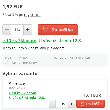
1,92 EUR
Zľava 3 % po
registrácii
Do košíka
> 10 ks Skladom
U vás už streda 12.8.
Mám záujem o viac ks, ako je skladom
Kód
74266
Výrobca
SAVAGE GEAR
Záruka
24 mesiacov
Vybrať variantu
9 cm 4 g
Kód:
74260
> 10 ks Skladom
1,64 EUR
U vás už
streda 12.8.
Do košíka