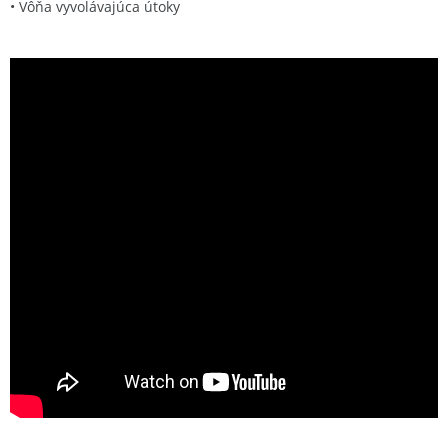
• Vôňa vyvolávajúca útoky