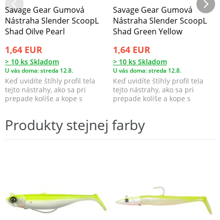
Savage Gear Gumová
Savage Gear Gumová
Nástraha Slender ScoopL
Nástraha Slender ScoopL
Shad Oilve Pearl
Shad Green Yellow
1,64 EUR
1,64 EUR
> 10 ks Skladom
> 10 ks Skladom
U vás doma: streda 12.8.
U vás doma: streda 12.8.
Keď uvidíte štíhly profil tela
Keď uvidíte štíhly profil tela
tejto nástrahy, ako sa pri
tejto nástrahy, ako sa pri
prepade kolíše a kope s
prepade kolíše a kope s
pomocou lopatkovit...
pomocou lopatkovit...
Produkty stejnej farby