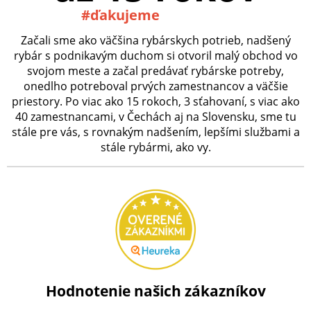
#ďakujeme
Začali sme ako väčšina rybárskych potrieb, nadšený
rybár s podnikavým duchom si otvoril malý obchod vo
svojom meste a začal predávať rybárske potreby,
onedlho potreboval prvých zamestnancov a väčšie
priestory. Po viac ako 15 rokoch, 3 sťahovaní, s viac ako
40 zamestnancami, v Čechách aj na Slovensku, sme tu
stále pre vás, s rovnakým nadšením, lepšími službami a
stále rybármi, ako vy.
Hodnotenie našich zákazníkov