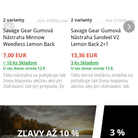
2 varianty
2 varianty
Kód:
0158252_mas
Kód:
0175189_mas
Savage Gear Gumová
Savage Gear Gumová
Nástraha Minnow
Nástraha Sandeel V2
Weedless Lemon Back
Lemon Back 2+1
7,00 EUR
13,36 EUR
> 10 ks Skladom
3 ks Skladom
U vás doma: streda 12.8.
U vás doma: streda 12.8.
Táto nástraha sa pohybuje tak
Táto verná imitácia zmáčka sa
živou kopavou akciou ako pri
pohybuje tak živou kopavou
sťahovaní, tak pri prepade, že
akciou ako pri sťahovaní, tak
snáď už an...
pri prepade, ...
3 %
ZĽAVY AŽ 10 %