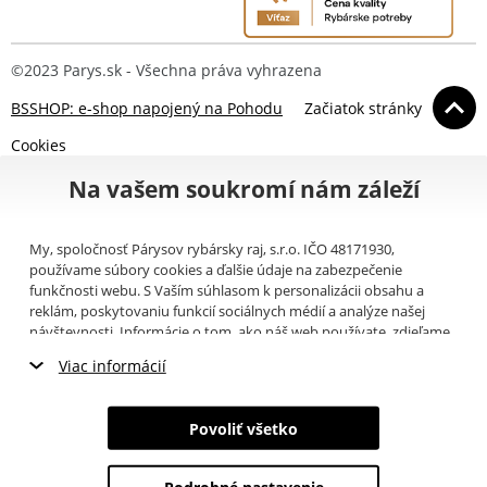
©2023 Parys.sk - Všechna práva vyhrazena
BSSHOP: e-shop napojený na Pohodu
Začiatok stránky
Cookies
Na vašem soukromí nám záleží
My, spoločnosť Párysov rybársky raj, s.r.o. IČO 48171930,
používame súbory cookies a ďalšie údaje na zabezpečenie
funkčnosti webu. S Vaším súhlasom k personalizácii obsahu a
reklám, poskytovaniu funkcií sociálnych médií a analýze našej
návštevnosti. Informácie o tom, ako náš web používate, zdieľame
so svojimi partnermi pre sociálne médiá, inzerciu a analýzy
Viac informácií
(napríklad Google).
Tu
si môžete prečítať, ako tieto informácie
Google používa. Partneri tieto údaje môžu kombinovať s ďalšími
Nevyhnutné cookies
informáciami, ktoré ste im poskytli alebo ktoré získali v dôsledku
Povoliť všetko
toho, že používate ich služby. Tieto údaje zahŕňajú cookies, dáta z
Marketingové cookies
ďalších úložísk, IP adresu a ďalšie informácie spojené s prezeraním
webu. Svoj súhlas so spracovaním cookies môžete odvolať
tu
.