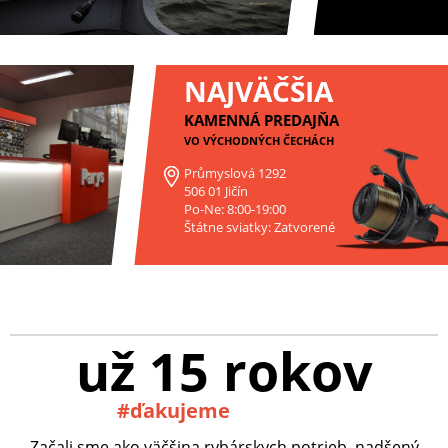
NAJVÄČŠIA
KAMENNÁ PREDAJŇA
VO VÝCHODNÝCH ČECHÁCH
Průmyslová 1292
506 01 Jičín
Po-Ne: 8:00-19:00
Štátne sviatky: Zatvorené
už 15 rokov
#ďakujeme
Začali sme ako väčšina rybárskych potrieb, nadšený