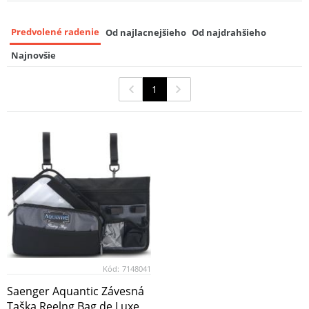
Memory Foam Pillow
8
39,99 EUR
Predvolené radenie
Od najlacnejšieho
Od najdrahšieho
Trakker Prehoz Na Lehátko RLX Bed
Najnovšie
Cover Camo
9
112,00 EUR
1
Kód:
7148041
Saenger Aquantic Závesná
Taška Reelng Bag de Luxe