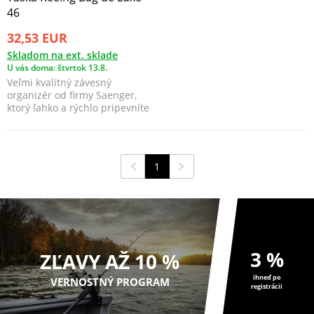
46
32,53 EUR
Skladom na ext. sklade
U vás doma: štvrtok 13.8.
Veľmi kvalitný závesný
organizér od firmy Saenger,
ktorý ľahko a rýchlo pripevníte
na vaše lehátko a...
1
3 %
ZĽAVY AŽ 10 %
ihneď po
VERNOSTNÝ PROGRAM
registrácii