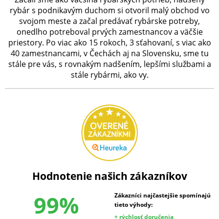
rybár s podnikavým duchom si otvoril malý obchod vo
svojom meste a začal predávať rybárske potreby,
onedlho potreboval prvých zamestnancov a väčšie
priestory. Po viac ako 15 rokoch, 3 sťahovaní, s viac ako
40 zamestnancami, v Čechách aj na Slovensku, sme tu
stále pre vás, s rovnakým nadšením, lepšími službami a
stále rybármi, ako vy.
Hodnotenie našich zákazníkov
99%
Zákazníci najčastejšie spomínajú
tieto výhody:
+ rýchlosť doručenia