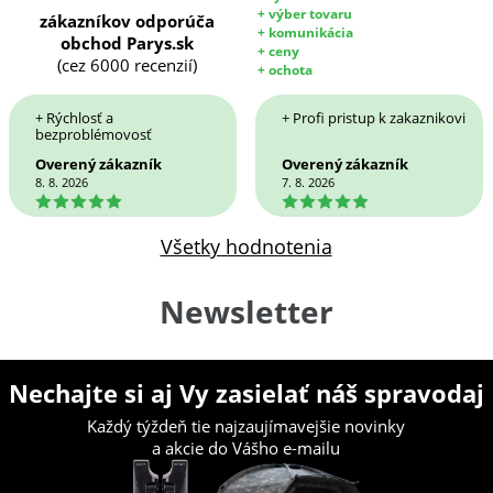
+ výber tovaru
zákazníkov odporúča
+ komunikácia
obchod Parys.sk
+ ceny
(cez 6000 recenzií)
+ ochota
+ Rýchlosť a
+ Profi pristup k zakaznikovi
bezproblémovosť
Overený zákazník
Overený zákazník
8. 8. 2026
7. 8. 2026
5
5
Všetky hodnotenia
Newsletter
Nechajte si aj Vy zasielať náš spravodaj
Každý týždeň tie najzaujímavejšie novinky
a akcie do Vášho e-mailu