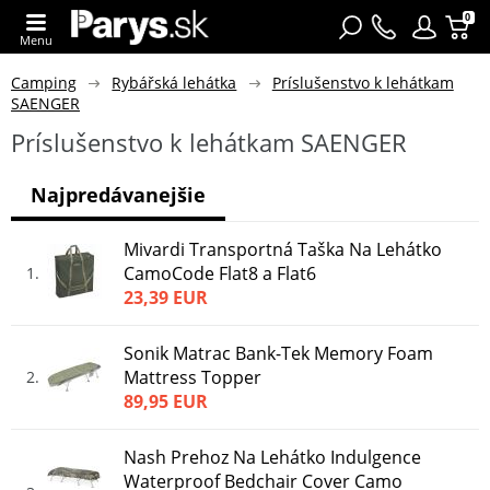
0
Menu
Camping
Rybářská lehátka
Príslušenstvo k lehátkam
SAENGER
Príslušenstvo k lehátkam SAENGER
Najpredávanejšie
Mivardi Transportná Taška Na Lehátko
CamoCode Flat8 a Flat6
1
23,39 EUR
Sonik Matrac Bank-Tek Memory Foam
Mattress Topper
2
89,95 EUR
Nash Prehoz Na Lehátko Indulgence
Waterproof Bedchair Cover Camo