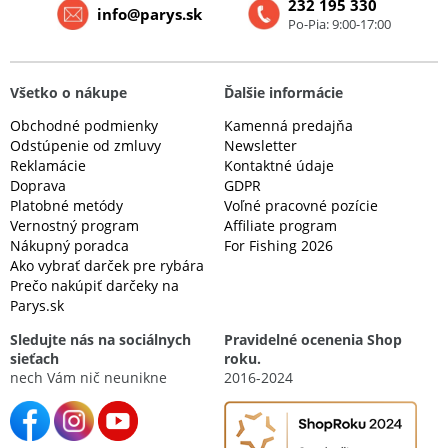
232 195 330
info@parys.sk
Po-Pia: 9:00-17:00
Všetko o nákupe
Ďalšie informácie
Obchodné podmienky
Kamenná predajňa
Odstúpenie od zmluvy
Newsletter
Reklamácie
Kontaktné údaje
Doprava
GDPR
Platobné metódy
Voľné pracovné pozície
Vernostný program
Affiliate program
Nákupný poradca
For Fishing 2026
Ako vybrať darček pre rybára
Prečo nakúpiť darčeky na
Parys.sk
Sledujte nás na sociálnych
Pravidelné ocenenia Shop
sieťach
roku.
nech Vám nič neunikne
2016-2024