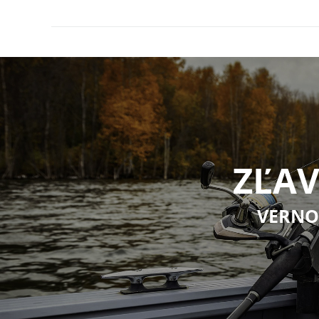
TB Baits Plávajúce Boilie Pop-Up M
9
ZĽAV
VERNO