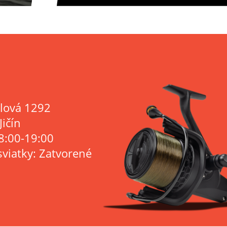
lová 1292
Jičín
8:00-19:00
sviatky: Zatvorené