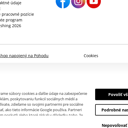
aktné údaje
R
 pracovné pozície
iate program
ishing 2026
shop napojený na Pohodu
Cookies
ívame súbory cookies a ďalšie údaje na zabezpečenie
Povoliť v
klám, poskytovaniu funkcií sociálnych médií a
ívate, zdieľame so svojimi partnermi pre sociálne
ať, ako tieto informácie Google používa. Partneri
Podrobné na
m poskytli alebo ktoré získali v dôsledku toho, že
h úložísk, IP adresu a ďalšie informácie spojené s
Nepovoľovať
odvolať
tu
.