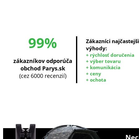
99%
Zákazníci najčastejš
výhody:
+ rýchlosť doručenia
zákazníkov odporúča
+ výber tovaru
+ komunikácia
obchod Parys.sk
+ ceny
(cez 6000 recenzií)
+ ochota
Nech