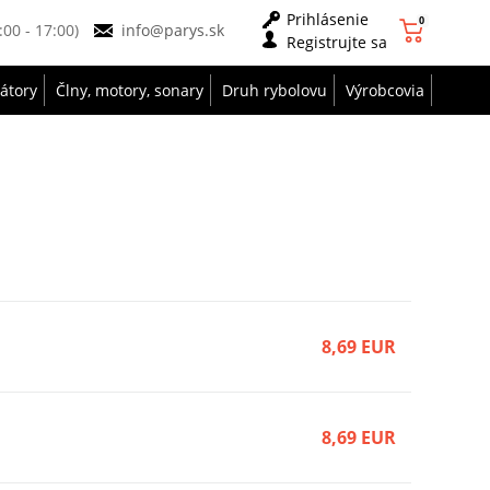
Prihlásenie
0
9:00 - 17:00)
info@parys.sk
Registrujte sa
zátory
Člny, motory, sonary
Druh rybolovu
Výrobcovia
8,69 EUR
8,69 EUR