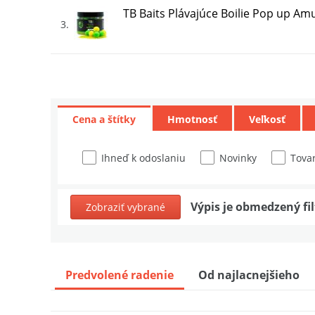
TB Baits Plávajúce Boilie Pop up A
3
TB Baits Plávajúce Boilie Pop-Up St
4
Cena a štítky
Hmotnosť
Veľkosť
TB Baits Plávajúce Boilie Pop-Up Tr
5
Ihneď k odoslaniu
Novinky
Tovar
Nikl Plávajúce Boilies Corn Žltá
6
Výpis je obmedzený fi
Zobraziť vybrané
Sportcarp Plávajúce nástrahy Carp
7
Predvolené radenie
Od najlacnejšieho
Chytil Smoke Pop-Up 15 mm 35 g
8