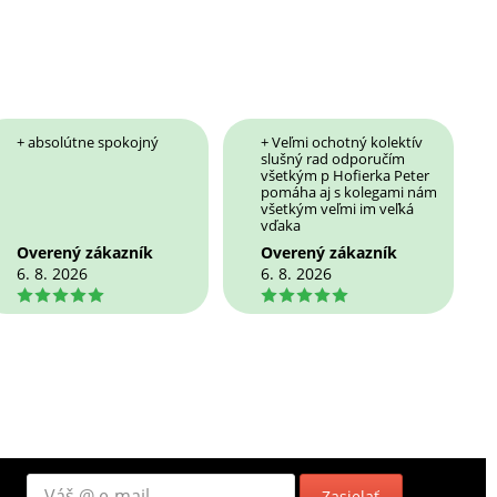
+ absolútne spokojný
+ Veľmi ochotný kolektív
slušný rad odporučím
všetkým p Hofierka Peter
pomáha aj s kolegami nám
všetkým veľmi im veľká
vďaka
Overený zákazník
Overený zákazník
6. 8. 2026
6. 8. 2026
5
5
Zasielať