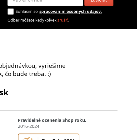
Súhlasím so
spracovaním osobných údajov.
Odber môžete kedykoľvek
zrušiť
.
objednávkou, vyriešime
, čo bude treba. :)
sk
Pravidelné ocenenia Shop roku.
2016-2024