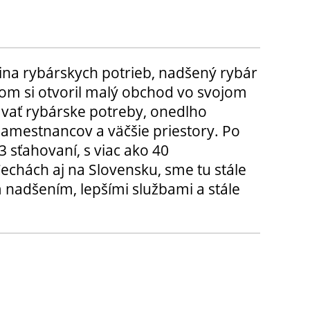
ina rybárskych potrieb, nadšený rybár
m si otvoril malý obchod vo svojom
ávať rybárske potreby, onedlho
amestnancov a väčšie priestory. Po
3 sťahovaní, s viac ako 40
chách aj na Slovensku, sme tu stále
 nadšením, lepšími službami a stále