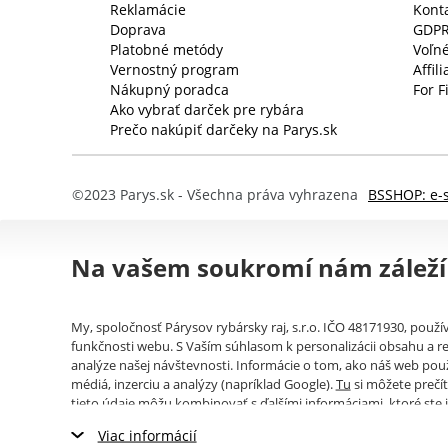
Reklamácie
Kont
Doprava
GDP
Platobné metódy
Voľné
Vernostný program
Affil
Nákupný poradca
For F
Ako vybrať darček pre rybára
Prečo nakúpiť darčeky na Parys.sk
©2023 Parys.sk - Všechna práva vyhrazena
BSSHOP: e-
Na vašem soukromí nám záleží
My, spoločnosť Párysov rybársky raj, s.r.o. IČO 48171930, použ
funkčnosti webu. S Vaším súhlasom k personalizácii obsahu a re
analýze našej návštevnosti. Informácie o tom, ako náš web použ
médiá, inzerciu a analýzy (napríklad Google).
Tu
si môžete prečít
tieto údaje môžu kombinovať s ďalšími informáciami, ktoré ste i
používate ich služby. Tieto údaje zahŕňajú cookies, dáta z ďalšíc
Viac informácií
prezeraním webu. Svoj súhlas so spracovaním cookies môžete 