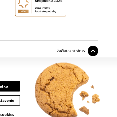
Začiatok stránky
šetko
stavenie
 cookies