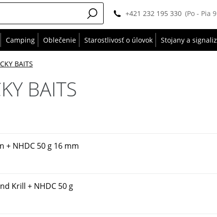
+421 232 195 330
(Po - Pia 
Camping
Oblečenie
Starostlivosť o úlovok
Stojany a signali
TICKY BAITS
CKY BAITS
orn + NHDC 50 g 16 mm
nd Krill + NHDC 50 g