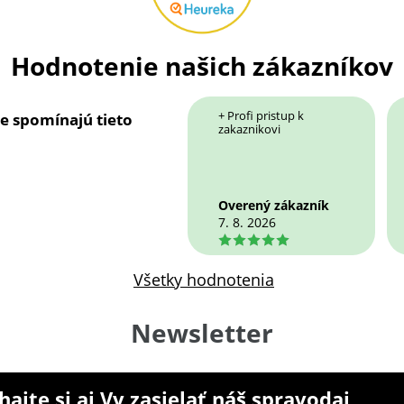
Hodnotenie našich zákazníkov
+ Profi pristup k
ie spomínajú tieto
zakaznikovi
Overený zákazník
7. 8. 2026
5
Všetky hodnotenia
Newsletter
ajte si aj Vy zasielať náš spravodaj