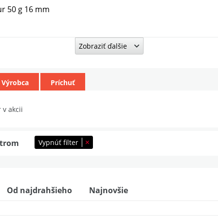
mur 50 g 16 mm
Zobraziť ďalšie
rawberry Butter + NHDC 65 g
Výrobca
Príchuť
opical + NHDC 50 g
 v akcii
Vypnúť filter
ltrom
 Candies 100 ml 15mm
Od najdrahšieho
Najnovšie