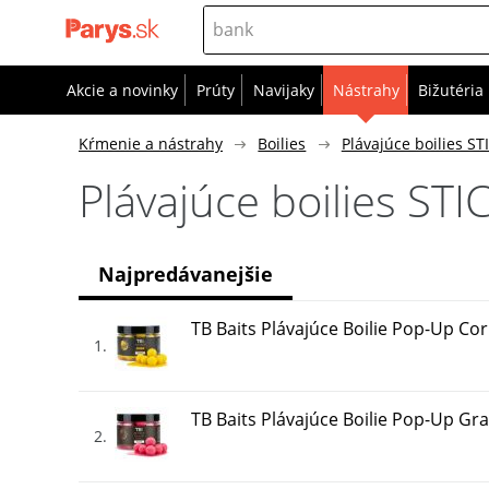
Akcie a novinky
Prúty
Navijaky
Nástrahy
Bižutéria
Kŕmenie a nástrahy
Boilies
Plávajúce boilies S
Plávajúce boilies STI
Najpredávanejšie
TB Baits Plávajúce Boilie Pop-Up C
1
TB Baits Plávajúce Boilie Pop-Up Gra
2