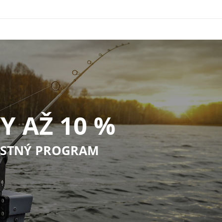
ango + NHDC 65 g
Y AŽ 10 %
STNÝ PROGRAM