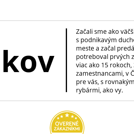
Začali sme ako väčš
s podnikavým ducho
okov
meste a začal pred
potreboval prvých z
viac ako 15 rokoch, 
zamestnancami, v Če
pre vás, s rovnakým
rybármi, ako vy.