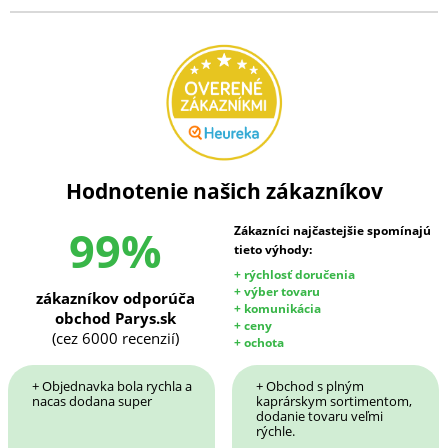
Hodnotenie našich zákazníkov
99%
Zákazníci najčastejšie spomínajú
tieto výhody:
+ rýchlosť doručenia
+ výber tovaru
zákazníkov odporúča
+ komunikácia
obchod Parys.sk
+ ceny
(cez 6000 recenzií)
+ ochota
+ Objednavka bola rychla a
+ Obchod s plným
nacas dodana super
kaprárskym sortimentom,
dodanie tovaru veľmi
rýchle.