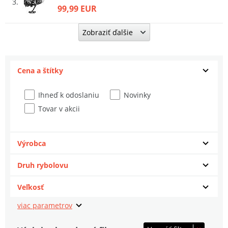
3
99,99 EUR
Zobraziť ďalšie
Okuma Navijak 8K
4
79,96 EUR
Cena a štítky
JRC Navijak XTX 10000
5
59,96 EUR
Ihneď k odoslaniu
Novinky
Tovar v akcii
Shimano Navijak Ultegra 14000 XR XTD
6
277,99 EUR
Výrobca
Prologic Navijak Avenger XD 8000 FD 1+1
7
Druh rybolovu
115,35 EUR
Veľkosť
Sonik Navijak Xtractor+ Carbon 5000
8
79,95 EUR