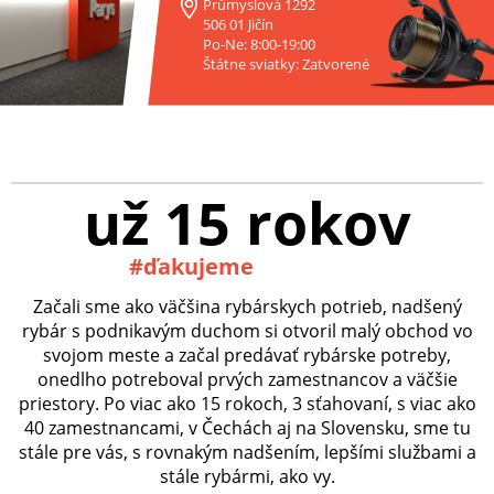
Průmyslová 1292
506 01 Jičín
Po-Ne: 8:00-19:00
Štátne sviatky: Zatvorené
už 15 rokov
#ďakujeme
Začali sme ako väčšina rybárskych potrieb, nadšený
rybár s podnikavým duchom si otvoril malý obchod vo
svojom meste a začal predávať rybárske potreby,
onedlho potreboval prvých zamestnancov a väčšie
priestory. Po viac ako 15 rokoch, 3 sťahovaní, s viac ako
40 zamestnancami, v Čechách aj na Slovensku, sme tu
stále pre vás, s rovnakým nadšením, lepšími službami a
stále rybármi, ako vy.