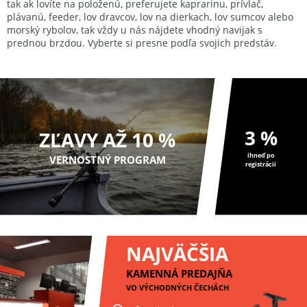
tak ak lovíte na položenú, preferujete kaprarinu, prívlač,
plávanú, feeder, lov dravcov, lov na dierkach, lov sumcov alebo
morský rybolov, tak vždy u nás nájdete vhodný navijak s
prednou brzdou. Vyberte si presne podľa svojich predstáv.
3 %
ZĽAVY AŽ 10 %
ihneď po
VERNOSTNÝ PROGRAM
registrácii
NAJVÄČŠIA
KAMENNÁ PREDAJŇA
VO VÝCHODNÝCH ČECHÁCH