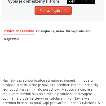
Vypnúť filter
Výpis je obmedzený filtrom
Mivardi Navijak Titanus DX 12000
9
81,89 EUR
Zobraziť vybrané
Predvolené radenie
Od najlacnejšieho
Od najdrahšieho
Najnovšie
Navijaky s prednou brzdou sú najpredávanejším modelom
navijaka. Konštrukčne je navijak s prednou brzdou technicky
jednoduchý a veľmi málo poruchový. Maticou na cievke si
regulujete brzdnú silu na cievke a plynule si nastavujete
optimálne brzdenie cievky pri zdolávaní rýb. Navijaky s
prednou brzdou sa používajú pre väčšinu techník rybolovu. A