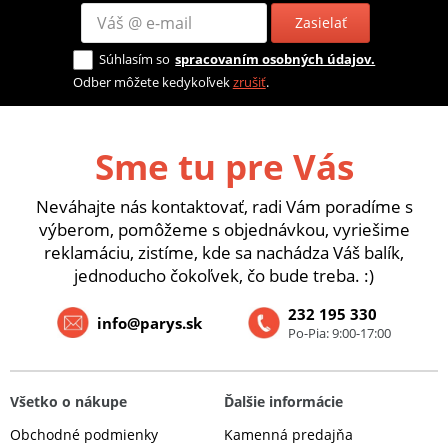
Zasielať
Súhlasím so
spracovaním osobných údajov.
Odber môžete kedykoľvek
zrušiť
.
Sme tu pre Vás
Neváhajte nás kontaktovať, radi Vám poradíme s
výberom, pomôžeme s objednávkou, vyriešime
reklamáciu, zistíme, kde sa nachádza Váš balík,
jednoducho čokoľvek, čo bude treba. :)
232 195 330
info@parys.sk
Po-Pia: 9:00-17:00
Všetko o nákupe
Ďalšie informácie
Obchodné podmienky
Kamenná predajňa