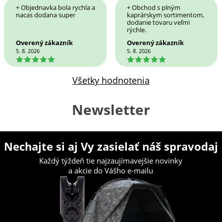
+ Objednavka bola rychla a
+ Obchod s plným
nacas dodana super
kaprárskym sortimentom,
dodanie tovaru veľmi
rýchle.
Overený zákazník
Overený zákazník
5. 8. 2026
5. 8. 2026
5
5
Všetky hodnotenia
Newsletter
Nechajte si aj Vy zasielať náš spravodaj
Každý týždeň tie najzaujímavejšie novinky
a akcie do Vášho e-mailu