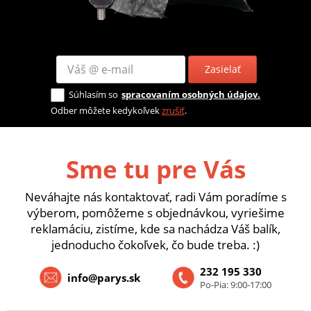
Zasielať
Súhlasím so
spracovaním osobných údajov.
Odber môžete kedykoľvek
zrušiť
.
Sme tu pre Vás
Neváhajte nás kontaktovať, radi Vám poradíme s
výberom, pomôžeme s objednávkou, vyriešime
reklamáciu, zistíme, kde sa nachádza Váš balík,
jednoducho čokoľvek, čo bude treba. :)
232 195 330
info@parys.sk
Po-Pia: 9:00-17:00