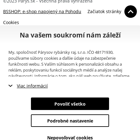
©2023 Parys.sk - Všechna práva vyhrazena
BSSHOP: e-shop napojený na Pohodu
Začiatok stránky
Cookies
Na vašem soukromí nám záleží
My, spoločnosť Párysov rybársky raj, s.r.o. IČO 48171930,
používame súbory cookies a ďalšie údaje na zabezpečenie
funkčnosti webu. S Vaším súhlasom k personalizácii obsahu a
reklám, poskytovaniu funkcií sociálnych médií a analýze našej
návštevnosti. Informácie o tom, ako náš web používate, zdieľame
so svojimi partnermi pre sociálne médiá, inzerciu a analýzy
Viac informácií
(napríklad Google).
Tu
si môžete prečítať, ako tieto informácie
Google používa. Partneri tieto údaje môžu kombinovať s ďalšími
Nevyhnutné cookies
informáciami, ktoré ste im poskytli alebo ktoré získali v dôsledku
Povoliť všetko
toho, že používate ich služby. Tieto údaje zahŕňajú cookies, dáta z
Marketingové cookies
ďalších úložísk, IP adresu a ďalšie informácie spojené s prezeraním
webu. Svoj súhlas so spracovaním cookies môžete odvolať
tu
.
Podrobné nastavenie
Analytické cookies
Nepovoľovať cookies
Údaje o používateľoch