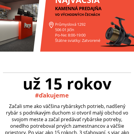
KAMENNÁ PREDAJŇA
VO VÝCHODNÝCH ČECHÁCH
Průmyslová 1292
506 01 Jičín
Po-Ne: 8:00-19:00
Štátne sviatky: Zatvorené
už 15 rokov
#ďakujeme
Začali sme ako väčšina rybárskych potrieb, nadšený
rybár s podnikavým duchom si otvoril malý obchod vo
svojom meste a začal predávať rybárske potreby,
onedlho potreboval prvých zamestnancov a väčšie
priestory. Po viac ako 15 rokoch, 3 sťahovaní, s viac ako