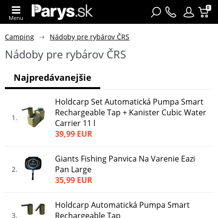
0
Menu
Camping
Nádoby pre rybárov ČRS
Nádoby pre rybárov ČRS
Najpredávanejšie
Holdcarp Set Automatická Pumpa Smart
Rechargeable Tap + Kanister Cubic Water
1
Carrier 11 l
39,99 EUR
Giants Fishing Panvica Na Varenie Eazi
Pan Large
2
35,99 EUR
Holdcarp Automatická Pumpa Smart
Rechargeable Tap
3